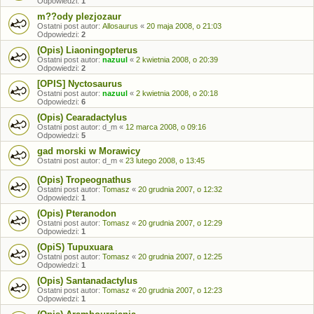
Odpowiedzi:
1
m??ody plezjozaur
Ostatni post autor:
Allosaurus
«
20 maja 2008, o 21:03
Odpowiedzi:
2
(Opis) Liaoningopterus
Ostatni post autor:
nazuul
«
2 kwietnia 2008, o 20:39
Odpowiedzi:
2
[OPIS] Nyctosaurus
Ostatni post autor:
nazuul
«
2 kwietnia 2008, o 20:18
Odpowiedzi:
6
(Opis) Cearadactylus
Ostatni post autor:
d_m
«
12 marca 2008, o 09:16
Odpowiedzi:
5
gad morski w Morawicy
Ostatni post autor:
d_m
«
23 lutego 2008, o 13:45
(Opis) Tropeognathus
Ostatni post autor:
Tomasz
«
20 grudnia 2007, o 12:32
Odpowiedzi:
1
(Opis) Pteranodon
Ostatni post autor:
Tomasz
«
20 grudnia 2007, o 12:29
Odpowiedzi:
1
(OpiS) Tupuxuara
Ostatni post autor:
Tomasz
«
20 grudnia 2007, o 12:25
Odpowiedzi:
1
(Opis) Santanadactylus
Ostatni post autor:
Tomasz
«
20 grudnia 2007, o 12:23
Odpowiedzi:
1