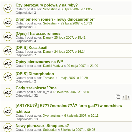
Czy pterozaury polowaly na ryby?
Ostatni post autor:
Sebastian
«
30 lipca 2007, o 11:05
Odpowiedzi:
3
Dromomeron romeri - nowy dinozauromorf
Ostatni post autor:
Sebastian
«
29 lipca 2007, o 18:33
Odpowiedzi:
1
(Opis) Thalassodromeus
Ostatni post autor:
Danu
«
25 lipca 2007, o 15:41
Odpowiedzi:
4
[OPIS] Kecatkoatl
Ostatni post autor:
Danu
«
24 lipca 2007, o 16:14
Odpowiedzi:
7
Opisy pterozaurow na WP
Ostatni post autor:
Daniel Madzia
«
20 maja 2007, o 21:00
[OPIS] Dimorphodon
Ostatni post autor:
Tomasz
«
1 maja 2007, o 19:29
Odpowiedzi:
2
Gady ssakokszta??tne
Ostatni post autor:
d_m
«
13 kwietnia 2007, o 18:00
Odpowiedzi:
32
1
2
[ARTYKU?Â] R????norodno??Ă? form gad??w morskich:
ichtioza
Ostatni post autor:
Xyphactinus
«
6 kwietnia 2007, o 10:11
Odpowiedzi:
13
Nowy pterozaur- Sinopterus?
Ostatni post autor:
Sebastian
«
5 kwietnia 2007, o 09:05