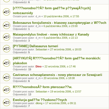
Odpowiedzi:
6
[r????norodno??Ă? form gad??w p??ywajĂ?cych]
notozauroidy
Ostatni post autor:
d_m
«
10 października 2006, o 17:55
Bobosaurus forojuliensis - triasowy zauropterygian z W??och
Ostatni post autor:
d_m
«
6 października 2006, o 23:00
Odpowiedzi:
1
Maiaspondylus lindoei - nowy ichtiozaur z Kanady
Ostatni post autor:
d_m
«
6 października 2006, o 22:13
Odpowiedzi:
3
[PYTANIE] Dallasaurus turneri
Ostatni post autor:
Sebastian
«
27 września 2006, o 18:03
Odpowiedzi:
5
[ARTYKU?Â] R????norodno??Ă? form gad??w morskich:
plakodon
Ostatni post autor:
Dino
«
22 września 2006, o 17:46
Odpowiedzi:
15
Caviramus schesaplanensis - nowy pterozaur ze Szwajcarii
Ostatni post autor:
d_m
«
20 września 2006, o 18:08
Odpowiedzi:
6
R????norodnosĂ? form pterozaur??w.
Ostatni post autor:
Sebastian
«
19 września 2006, o 13:57
Odpowiedzi:
13
Ewolucja gad??w ??uskono??nych
Ostatni post autor:
dilong
«
17 września 2006, o 09:11
Odpowiedzi:
7