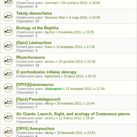
Ostatni post autor:
szerman
«
29 czerwca 2015, o 18:04
Odpowiedzi:
9
Teksty deinocheira
Ostatni post autor:
Dinosaur Man
«
8 maja 2015, o 15:30
Odpowiedzi:
17
Biology of the Reptilia
Ostatni post autor:
Ag.Ent
«
9 kwietnia 2015, o 19:35
Odpowiedzi:
1
(Opis) Lewisuchus
Ostatni post autor:
Danu
«
11 listopada 2014, o 17:26
Odpowiedzi:
3
Rhynchosauria
Ostatni post autor:
skrecu
«
25 grudnia 2013, o 15:36
Odpowiedzi:
12
O pochodzeniu żółwiej skorupy
Ostatni post autor:
fajanSowa
«
25 lipca 2013, o 09:15
[OPIS]Qianxisaurus
Ostatni post autor:
Utahraptor
«
21 listopada 2012, o 12:39
Odpowiedzi:
1
[Opis] Pseudolagozuch
Ostatni post autor:
dilong
«
30 kwietnia 2012, o 10:44
Odpowiedzi:
7
Air Giants: Launch, flight, and ecology of Cretaceous pteros
Ostatni post autor:
skrecu
«
12 marca 2012, o 19:28
Odpowiedzi:
2
[OPIS] Arenysuchus
Ostatni post autor:
dilong
«
20 listopada 2011, o 23:51
Odpowiedzi:
4