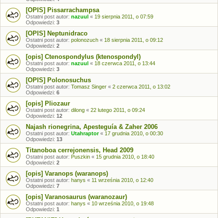
[OPIS] Pissarrachampsa
Ostatni post autor:
nazuul
«
19 sierpnia 2011, o 07:59
Odpowiedzi:
3
[OPIS] Neptunidraco
Ostatni post autor:
polonozuch
«
18 sierpnia 2011, o 09:12
Odpowiedzi:
2
[opis] Ctenospondylus (ktenospondyl)
Ostatni post autor:
nazuul
«
18 czerwca 2011, o 13:44
Odpowiedzi:
3
[OPIS] Polonosuchus
Ostatni post autor:
Tomasz Singer
«
2 czerwca 2011, o 13:02
Odpowiedzi:
6
[opis] Pliozaur
Ostatni post autor:
dilong
«
22 lutego 2011, o 09:24
Odpowiedzi:
12
Najash rionegrina, Apesteguía & Zaher 2006
Ostatni post autor:
Utahraptor
«
17 grudnia 2010, o 00:30
Odpowiedzi:
13
Titanoboa cerrejonensis, Head 2009
Ostatni post autor:
Puszkin
«
15 grudnia 2010, o 18:40
Odpowiedzi:
2
[opis] Varanops (waranops)
Ostatni post autor:
hanys
«
11 września 2010, o 12:40
Odpowiedzi:
7
[opis] Varanosaurus (waranozaur)
Ostatni post autor:
hanys
«
10 września 2010, o 19:48
Odpowiedzi:
1