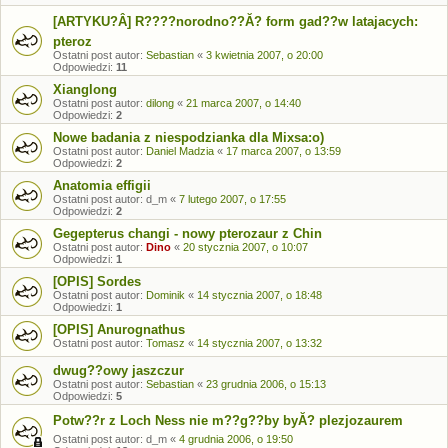
[ARTYKU?Â] R????norodno??Ă? form gad??w latajacych:
pteroz
Ostatni post autor:
Sebastian
«
3 kwietnia 2007, o 20:00
Odpowiedzi:
11
Xianglong
Ostatni post autor:
dilong
«
21 marca 2007, o 14:40
Odpowiedzi:
2
Nowe badania z niespodzianka dla Mixsa:o)
Ostatni post autor:
Daniel Madzia
«
17 marca 2007, o 13:59
Odpowiedzi:
2
Anatomia effigii
Ostatni post autor:
d_m
«
7 lutego 2007, o 17:55
Odpowiedzi:
2
Gegepterus changi - nowy pterozaur z Chin
Ostatni post autor:
Dino
«
20 stycznia 2007, o 10:07
Odpowiedzi:
1
[OPIS] Sordes
Ostatni post autor:
Dominik
«
14 stycznia 2007, o 18:48
Odpowiedzi:
1
[OPIS] Anurognathus
Ostatni post autor:
Tomasz
«
14 stycznia 2007, o 13:32
dwug??owy jaszczur
Ostatni post autor:
Sebastian
«
23 grudnia 2006, o 15:13
Odpowiedzi:
5
Potw??r z Loch Ness nie m??g??by byĂ? plezjozaurem
Ostatni post autor:
d_m
«
4 grudnia 2006, o 19:50