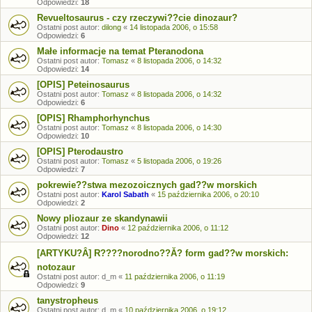
Odpowiedzi:
18
Revueltosaurus - czy rzeczywi??cie dinozaur?
Ostatni post autor:
dilong
«
14 listopada 2006, o 15:58
Odpowiedzi:
6
Małe informacje na temat Pteranodona
Ostatni post autor:
Tomasz
«
8 listopada 2006, o 14:32
Odpowiedzi:
14
[OPIS] Peteinosaurus
Ostatni post autor:
Tomasz
«
8 listopada 2006, o 14:32
Odpowiedzi:
6
[OPIS] Rhamphorhynchus
Ostatni post autor:
Tomasz
«
8 listopada 2006, o 14:30
Odpowiedzi:
10
[OPIS] Pterodaustro
Ostatni post autor:
Tomasz
«
5 listopada 2006, o 19:26
Odpowiedzi:
7
pokrewie??stwa mezozoicznych gad??w morskich
Ostatni post autor:
Karol Sabath
«
15 października 2006, o 20:10
Odpowiedzi:
2
Nowy pliozaur ze skandynawii
Ostatni post autor:
Dino
«
12 października 2006, o 11:12
Odpowiedzi:
12
[ARTYKU?Â] R????norodno??Ă? form gad??w morskich:
notozaur
Ostatni post autor:
d_m
«
11 października 2006, o 11:19
Odpowiedzi:
9
tanystropheus
Ostatni post autor:
d_m
«
10 października 2006, o 19:12