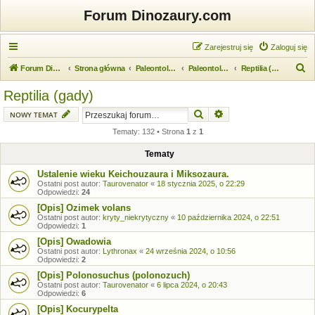
Forum Dinozaury.com
Zarejestruj się
Zaloguj się
S
Forum Dinozaury.com
Strona główna
Paleontologia
Paleontologia kręgowców
Reptilia (gady)
z
Reptilia (gady)
u
Szukaj
Wyszukiwanie zaawansow
NOWY TEMAT
k
Tematy: 132 • Strona
1
z
1
a
j
Tematy
Ustalenie wieku Keichouzaura i Miksozaura.
Ostatni post autor:
Taurovenator
«
18 stycznia 2025, o 22:29
Odpowiedzi:
24
[Opis] Ozimek volans
Ostatni post autor:
kryty_niekrytyczny
«
10 października 2024, o 22:51
Odpowiedzi:
1
[Opis] Owadowia
Ostatni post autor:
Lythronax
«
24 września 2024, o 10:56
Odpowiedzi:
2
[Opis] Polonosuchus (polonozuch)
Ostatni post autor:
Taurovenator
«
6 lipca 2024, o 20:43
Odpowiedzi:
6
[Opis] Kocurypelta