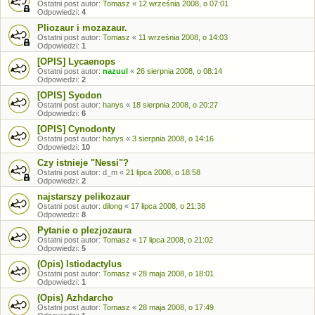
Ostatni post autor:
Tomasz
«
12 września 2008, o 07:01
Odpowiedzi:
4
Pliozaur i mozazaur.
Ostatni post autor:
Tomasz
«
11 września 2008, o 14:03
Odpowiedzi:
1
[OPIS] Lycaenops
Ostatni post autor:
nazuul
«
26 sierpnia 2008, o 08:14
Odpowiedzi:
2
[OPIS] Syodon
Ostatni post autor:
hanys
«
18 sierpnia 2008, o 20:27
Odpowiedzi:
6
[OPIS] Cynodonty
Ostatni post autor:
hanys
«
3 sierpnia 2008, o 14:16
Odpowiedzi:
10
Czy istnieje "Nessi"?
Ostatni post autor:
d_m
«
21 lipca 2008, o 18:58
Odpowiedzi:
2
najstarszy pelikozaur
Ostatni post autor:
dilong
«
17 lipca 2008, o 21:38
Odpowiedzi:
8
Pytanie o plezjozaura
Ostatni post autor:
Tomasz
«
17 lipca 2008, o 21:02
Odpowiedzi:
5
(Opis) Istiodactylus
Ostatni post autor:
Tomasz
«
28 maja 2008, o 18:01
Odpowiedzi:
1
(Opis) Azhdarcho
Ostatni post autor:
Tomasz
«
28 maja 2008, o 17:49