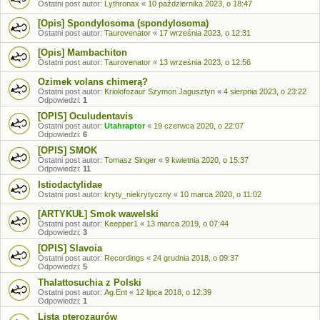
Ostatni post autor:
Lythronax
«
10 października 2023, o 18:47
[Opis] Spondylosoma (spondylosoma)
Ostatni post autor:
Taurovenator
«
17 września 2023, o 12:31
[Opis] Mambachiton
Ostatni post autor:
Taurovenator
«
13 września 2023, o 12:56
Ozimek volans chimerą?
Ostatni post autor:
Kriolofozaur Szymon Jagusztyn
«
4 sierpnia 2023, o 23:22
Odpowiedzi:
1
[OPIS] Oculudentavis
Ostatni post autor:
Utahraptor
«
19 czerwca 2020, o 22:07
Odpowiedzi:
6
[OPIS] SMOK
Ostatni post autor:
Tomasz Singer
«
9 kwietnia 2020, o 15:37
Odpowiedzi:
11
Istiodactylidae
Ostatni post autor:
kryty_niekrytyczny
«
10 marca 2020, o 11:02
[ARTYKUŁ] Smok wawelski
Ostatni post autor:
Keepper1
«
13 marca 2019, o 07:44
Odpowiedzi:
3
[OPIS] Slavoia
Ostatni post autor:
Recordings
«
24 grudnia 2018, o 09:37
Odpowiedzi:
5
Thalattosuchia z Polski
Ostatni post autor:
Ag.Ent
«
12 lipca 2018, o 12:39
Odpowiedzi:
1
Lista pterozaurów