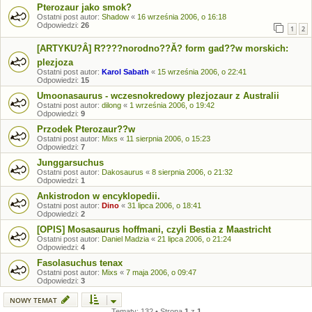
Pterozaur jako smok?
Ostatni post autor:
Shadow
«
16 września 2006, o 16:18
Odpowiedzi:
26
1
2
[ARTYKU?Â] R????norodno??Ă? form gad??w morskich:
plezjoza
Ostatni post autor:
Karol Sabath
«
15 września 2006, o 22:41
Odpowiedzi:
15
Umoonasaurus - wczesnokredowy plezjozaur z Australii
Ostatni post autor:
dilong
«
1 września 2006, o 19:42
Odpowiedzi:
9
Przodek Pterozaur??w
Ostatni post autor:
Mixs
«
11 sierpnia 2006, o 15:23
Odpowiedzi:
7
Junggarsuchus
Ostatni post autor:
Dakosaurus
«
8 sierpnia 2006, o 21:32
Odpowiedzi:
1
Ankistrodon w encyklopedii.
Ostatni post autor:
Dino
«
31 lipca 2006, o 18:41
Odpowiedzi:
2
[OPIS] Mosasaurus hoffmani, czyli Bestia z Maastricht
Ostatni post autor:
Daniel Madzia
«
21 lipca 2006, o 21:24
Odpowiedzi:
4
Fasolasuchus tenax
Ostatni post autor:
Mixs
«
7 maja 2006, o 09:47
Odpowiedzi:
3
NOWY TEMAT
Tematy: 132 • Strona
1
z
1