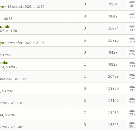
aut
0
9954
18 
tyn
»
18 sierpnia 2023, o 12:10
aut
0
9842
17 
, o 06:35
Pueblo
aut
0
10074
14 
023, o 11:20
aut
6
10720
11 
tyn
»
5 września 2022, o 21:27
aut
0
9427
6 s
 o 17:45
oiku
aut
1
6929
3 c
23, o 13:06
aut
1
20428
2 w
nia 2020, o 16:32
aut
0
13369
19 
, o 17:32
aut
3
14196
9 s
a 2012, o 10:50
aut
2
11435
23 
14, o 20:07
aut
0
13323
25 
a 2012, o 16:48