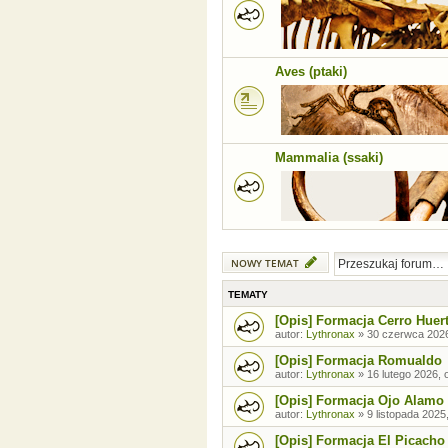
Aves (ptaki)
Mammalia (ssaki)
NOWY TEMAT
TEMATY
[Opis] Formacja Cerro Huer
autor:
Lythronax
»
30 czerwca 2026
[Opis] Formacja Romualdo
autor:
Lythronax
»
16 lutego 2026, 
[Opis] Formacja Ojo Alamo
autor:
Lythronax
»
9 listopada 2025
[Opis] Formacja El Picacho