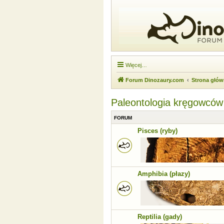
Więcej…
Forum Dinozaury.com
Strona głó
Paleontologia kręgowców
FORUM
Pisces (ryby)
Amphibia (płazy)
Reptilia (gady)