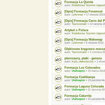
Formacja La Quinta
autor:
Kriolofozaur Szymon Jagusz
[Opis] Formacja Foremost
autor:
Lythronax
»
17 sierpnia 2023
[Opis] Formacja Cerro del 
autor:
Taurovenator
»
14 sierpnia 2
Artykuł o Polsce
autor:
Kriolofozaur Szymon Jagusz
[Opis] Formacja Wahweap
autor:
Lythronax
»
6 sierpnia 2023,
Głębinowe kręgowce mezoz
autor:
Taurovenator
»
2 czerwca 20
pterozaury, ptaki - geneza
autor:
kryty_niekrytyczny
»
1 wrześ
Formacja Los Colorados
autor:
Utahraptor
»
19 marca 2015
Formacja Csehbanya
autor:
Utahraptor
»
19 październik
Formacja Laguna Colorada
autor:
Utahraptor
»
21 stycznia 20
Formacja Caturrita
autor:
Utahraptor
»
25 październik