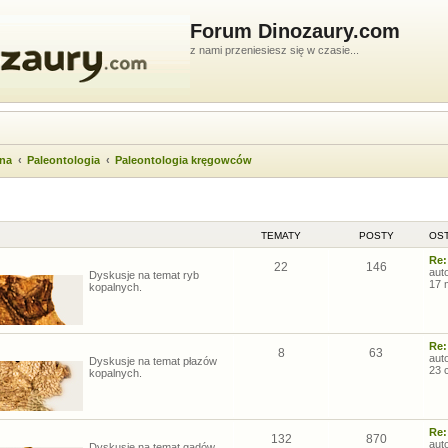
Forum Dinozaury.com
z nami przeniesiesz się w czasie...
wna
Paleontologia
Paleontologia kręgowców
TEMATY
POSTY
OST
Re:
22
146
aut
Dyskusje na temat ryb
17 
kopalnych.
Re:
8
63
aut
Dyskusje na temat płazów
23 
kopalnych.
Re:
132
870
aut
Dyskusje na temat gadów