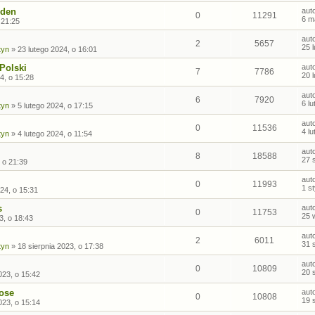
nden
aut
0
11291
6 m
 21:25
aut
2
5657
25 
tyn
»
23 lutego 2024, o 16:01
Polski
aut
7
7786
20 
4, o 15:28
aut
6
7920
6 l
tyn
»
5 lutego 2024, o 17:15
aut
0
11536
4 l
tyn
»
4 lutego 2024, o 11:54
aut
8
18588
27 
 o 21:39
aut
0
11993
1 s
24, o 15:31
s
aut
0
11753
25 
3, o 18:43
aut
2
6011
31 
tyn
»
18 sierpnia 2023, o 17:38
aut
0
10809
20 
023, o 15:42
kose
aut
0
10808
19 
023, o 15:14