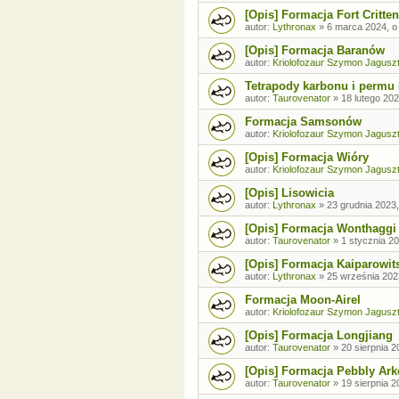
[Opis] Formacja Fort Critte
autor:
Lythronax
»
6 marca 2024, o
[Opis] Formacja Baranów
autor:
Kriolofozaur Szymon Jagusz
Tetrapody karbonu i permu 
autor:
Taurovenator
»
18 lutego 202
Formacja Samsonów
autor:
Kriolofozaur Szymon Jagusz
[Opis] Formacja Wióry
autor:
Kriolofozaur Szymon Jagusz
[Opis] Lisowicia
autor:
Lythronax
»
23 grudnia 2023,
[Opis] Formacja Wonthaggi
autor:
Taurovenator
»
1 stycznia 20
[Opis] Formacja Kaiparowit
autor:
Lythronax
»
25 września 202
Formacja Moon-Airel
autor:
Kriolofozaur Szymon Jagusz
[Opis] Formacja Longjiang
autor:
Taurovenator
»
20 sierpnia 2
[Opis] Formacja Pebbly Ar
autor:
Taurovenator
»
19 sierpnia 2