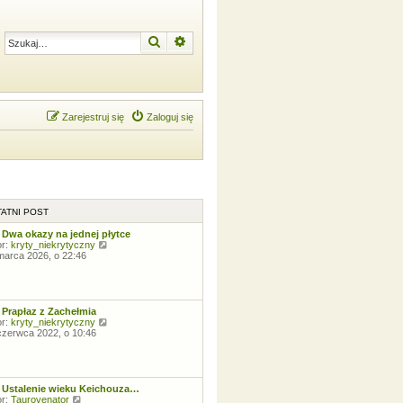
Szukaj
Wyszukiwanie zaawansowane
Zarejestruj się
Zaloguj się
ATNI POST
 Dwa okazy na jednej płytce
W
or:
kryty_niekrytyczny
y
marca 2026, o 22:46
ś
w
i
e
t
 Prapłaz z Zachełmia
l
W
or:
kryty_niekrytyczny
n
y
czerwca 2022, o 10:46
a
ś
j
w
n
i
o
e
w
t
 Ustalenie wieku Keichouza…
s
l
W
or:
Taurovenator