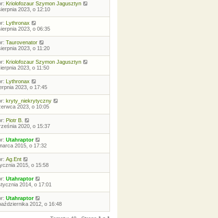
or:
Kriolofozaur Szymon Jagusztyn
sierpnia 2023, o 12:10
or:
Lythronax
sierpnia 2023, o 06:35
or:
Taurovenator
sierpnia 2023, o 11:20
or:
Kriolofozaur Szymon Jagusztyn
sierpnia 2023, o 11:50
or:
Lythronax
ierpnia 2023, o 17:45
or:
kryty_niekrytyczny
zerwca 2023, o 10:05
or:
Piotr B.
rześnia 2020, o 15:37
or:
Utahraptor
marca 2015, o 17:32
or:
Ag.Ent
tycznia 2015, o 15:58
or:
Utahraptor
stycznia 2014, o 17:01
or:
Utahraptor
października 2012, o 16:48