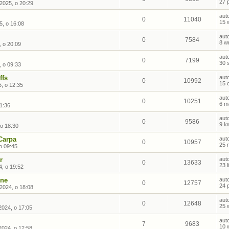
27 
2025, o 20:29
aut
0
11040
15 
5, o 16:08
aut
0
7584
8 w
, o 20:09
aut
0
7199
30 
, o 09:33
ffs
aut
0
10992
15 
, o 12:35
aut
0
10251
6 m
1:36
aut
0
9586
9 k
 o 18:30
Carpa
aut
0
10957
25 
o 09:45
r
aut
0
13633
23 
4, o 19:52
ine
aut
0
12757
24 
2024, o 18:08
aut
0
12648
25 
2024, o 17:05
aut
7
9683
10 
2024, o 12:58