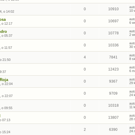
aut
0
10910
10 
4, o 14:02
osa
aut
0
10697
6 w
, o 12:17
ndro
aut
0
10778
2 w
, o 05:37
aut
0
10336
30 
, o 11:57
aut
4
7841
8 s
 o 21:50
aut
0
12423
6 m
9:37
 Roja
aut
0
9367
29 
, o 22:04
aut
0
9709
24 
, o 22:07
aut
0
10318
11 
, o 09:55
l
aut
0
13807
28 
o 07:13
aut
2
6390
24 
o 15:24