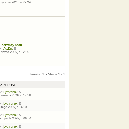
z
n
y
stycznia 2025, o 22:29
y
a
ś
p
j
w
o
n
i
s
o
e
t
w
t
s
l
z
n
y
a
p
j
o
n
s
o
t
w
 Pierwszy ssak
s
W
or:
Ag.Ent
z
y
zerwca 2026, o 12:29
y
ś
p
w
o
i
s
e
t
t
l
Tematy: 48 • Strona
1
z
1
n
a
j
ATNI POST
n
o
or:
Lythronax
w
czerwca 2026, o 17:38
s
z
or:
Lythronax
y
lutego 2026, o 16:28
p
o
s
or:
Lythronax
t
listopada 2025, o 09:54
or:
Lythronax