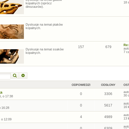
18 
kopalnych (oprócz
dinozaurów).
Dyskusje na temat ptaków
kopalnych.
Re:
157
679
aut
Dyskusje na temat ssaków
7 c
kopalnych.
Szukaj
Wyszukiwanie zaawansowane
ODPOWIEDZI
ODSŁONY
OST
ta
aut
0
3306
30 
, o 17:38
aut
0
5617
16 
o 16:28
aut
4
4989
13 
, o 12:09
aut
0
6309