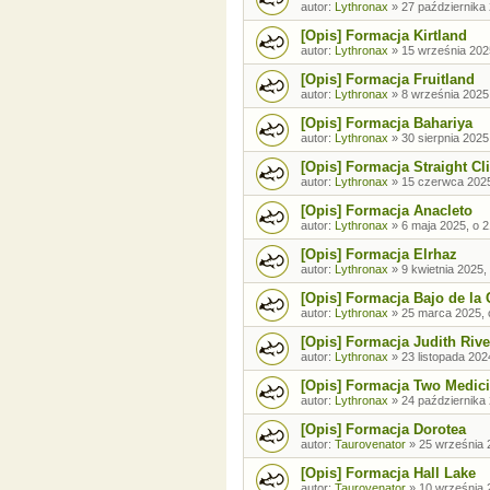
autor:
Lythronax
»
27 października 
[Opis] Formacja Kirtland
autor:
Lythronax
»
15 września 202
[Opis] Formacja Fruitland
autor:
Lythronax
»
8 września 2025
[Opis] Formacja Bahariya
autor:
Lythronax
»
30 sierpnia 2025
[Opis] Formacja Straight Cli
autor:
Lythronax
»
15 czerwca 2025
[Opis] Formacja Anacleto
autor:
Lythronax
»
6 maja 2025, o 2
[Opis] Formacja Elrhaz
autor:
Lythronax
»
9 kwietnia 2025,
[Opis] Formacja Bajo de la 
autor:
Lythronax
»
25 marca 2025, 
[Opis] Formacja Judith Rive
autor:
Lythronax
»
23 listopada 202
[Opis] Formacja Two Medic
autor:
Lythronax
»
24 października 
[Opis] Formacja Dorotea
autor:
Taurovenator
»
25 września 
[Opis] Formacja Hall Lake
autor:
Taurovenator
»
10 września 