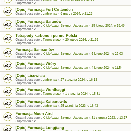
Odpowiedzi:
2
[Opis] Formacja Fort Crittenden
Ostatni post autor:
Lythronax
«
6 marca 2024, o 21:25
[Opis] Formacja Baranów
Ostatni post autor:
Kriolofozaur Szymon Jagusztyn
«
25 lutego 2024, o 15:48
Odpowiedzi:
2
Tetrapody karbonu i permu Polski
Ostatni post autor:
Taurovenator
«
20 lutego 2024, o 21:53
Odpowiedzi:
7
Formacja Samsonów
Ostatni post autor:
Kriolofozaur Szymon Jagusztyn
«
6 lutego 2024, o 22:03
Odpowiedzi:
6
[Opis] Formacja Wióry
Ostatni post autor:
Kriolofozaur Szymon Jagusztyn
«
4 lutego 2024, o 11:54
[Opis] Lisowicia
Ostatni post autor:
Lythronax
«
27 stycznia 2024, o 16:13
Odpowiedzi:
8
[Opis] Formacja Wonthaggi
Ostatni post autor:
Taurovenator
«
1 stycznia 2024, o 15:31
[Opis] Formacja Kaiparowits
Ostatni post autor:
Lythronax
«
25 września 2023, o 18:43
Formacja Moon-Airel
Ostatni post autor:
Kriolofozaur Szymon Jagusztyn
«
31 sierpnia 2023, o 13:17
Odpowiedzi:
2
[Opis] Formacja Longjiang