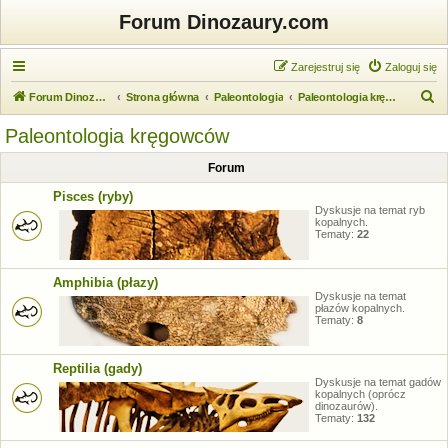
Forum Dinozaury.com
Zarejestruj się
Zaloguj się
S
Forum Dinozaury.com
Strona główna
Paleontologia
Paleontologia kręgowców
z
Paleontologia kręgowców
u
Forum
k
a
Pisces (ryby)
Dyskusje na temat ryb
j
kopalnych.
Tematy:
22
Amphibia (płazy)
Dyskusje na temat
płazów kopalnych.
Tematy:
8
Reptilia (gady)
Dyskusje na temat gadów
kopalnych (oprócz
dinozaurów).
Tematy:
132