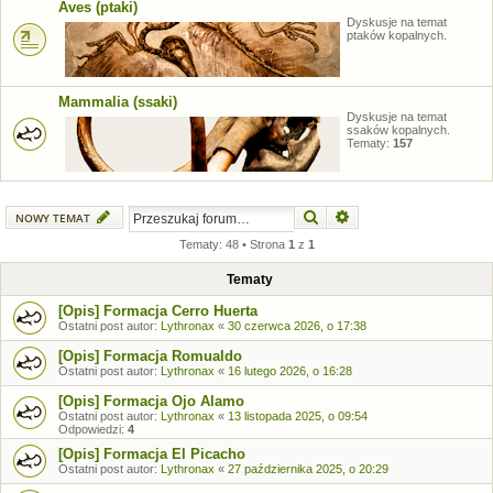
Aves (ptaki)
Dyskusje na temat
ptaków kopalnych.
Mammalia (ssaki)
Dyskusje na temat
ssaków kopalnych.
Tematy:
157
Szukaj
Wyszukiwanie zaawansow
NOWY TEMAT
Tematy: 48 • Strona
1
z
1
Tematy
[Opis] Formacja Cerro Huerta
Ostatni post autor:
Lythronax
«
30 czerwca 2026, o 17:38
[Opis] Formacja Romualdo
Ostatni post autor:
Lythronax
«
16 lutego 2026, o 16:28
[Opis] Formacja Ojo Alamo
Ostatni post autor:
Lythronax
«
13 listopada 2025, o 09:54
Odpowiedzi:
4
[Opis] Formacja El Picacho
Ostatni post autor:
Lythronax
«
27 października 2025, o 20:29