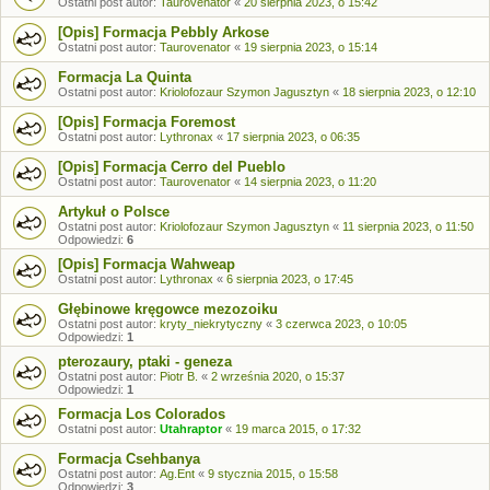
Ostatni post autor:
Taurovenator
«
20 sierpnia 2023, o 15:42
[Opis] Formacja Pebbly Arkose
Ostatni post autor:
Taurovenator
«
19 sierpnia 2023, o 15:14
Formacja La Quinta
Ostatni post autor:
Kriolofozaur Szymon Jagusztyn
«
18 sierpnia 2023, o 12:10
[Opis] Formacja Foremost
Ostatni post autor:
Lythronax
«
17 sierpnia 2023, o 06:35
[Opis] Formacja Cerro del Pueblo
Ostatni post autor:
Taurovenator
«
14 sierpnia 2023, o 11:20
Artykuł o Polsce
Ostatni post autor:
Kriolofozaur Szymon Jagusztyn
«
11 sierpnia 2023, o 11:50
Odpowiedzi:
6
[Opis] Formacja Wahweap
Ostatni post autor:
Lythronax
«
6 sierpnia 2023, o 17:45
Głębinowe kręgowce mezozoiku
Ostatni post autor:
kryty_niekrytyczny
«
3 czerwca 2023, o 10:05
Odpowiedzi:
1
pterozaury, ptaki - geneza
Ostatni post autor:
Piotr B.
«
2 września 2020, o 15:37
Odpowiedzi:
1
Formacja Los Colorados
Ostatni post autor:
Utahraptor
«
19 marca 2015, o 17:32
Formacja Csehbanya
Ostatni post autor:
Ag.Ent
«
9 stycznia 2015, o 15:58
Odpowiedzi:
3