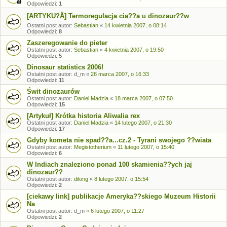
Odpowiedzi:
1
[ARTYKU?Â] Termoregulacja cia??a u dinozaur??w
Ostatni post autor:
Sebastian
«
14 kwietnia 2007, o 08:14
Odpowiedzi:
8
Zaszeregowanie do pieter
Ostatni post autor:
Sebastian
«
4 kwietnia 2007, o 19:50
Odpowiedzi:
5
Dinosaur statistics 2006!
Ostatni post autor:
d_m
«
28 marca 2007, o 16:33
Odpowiedzi:
11
Świt dinozaurów
Ostatni post autor:
Daniel Madzia
«
18 marca 2007, o 07:50
Odpowiedzi:
15
[Artykuł] Krótka historia Aliwalia rex
Ostatni post autor:
Daniel Madzia
«
14 lutego 2007, o 21:30
Odpowiedzi:
17
Gdyby kometa nie spad??a...cz.2 - Tyrani swojego ??wiata
Ostatni post autor:
Megistotherium
«
11 lutego 2007, o 15:40
Odpowiedzi:
6
W Indiach znaleziono ponad 100 skamienia??ych jaj
dinozaur??
Ostatni post autor:
dilong
«
8 lutego 2007, o 15:54
Odpowiedzi:
2
[ciekawy link] publikacje Ameryka??skiego Muzeum Historii
Na
Ostatni post autor:
d_m
«
6 lutego 2007, o 11:27
Odpowiedzi:
2