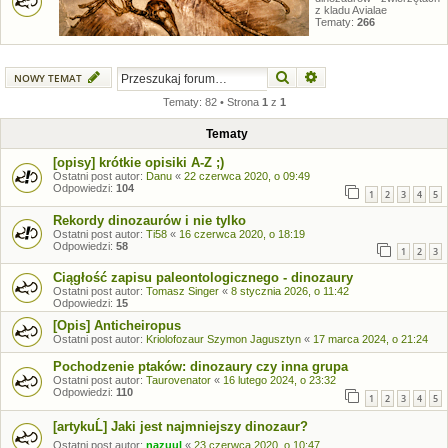
z kladu Avialae
Tematy:
266
Szukaj
Wyszukiwanie zaawansow
NOWY TEMAT
Tematy: 82 • Strona
1
z
1
Tematy
[opisy] krótkie opisiki A-Z ;)
Ostatni post autor:
Danu
«
22 czerwca 2020, o 09:49
Odpowiedzi:
104
1
2
3
4
5
Rekordy dinozaurów i nie tylko
Ostatni post autor:
Ti58
«
16 czerwca 2020, o 18:19
Odpowiedzi:
58
1
2
3
Ciągłość zapisu paleontologicznego - dinozaury
Ostatni post autor:
Tomasz Singer
«
8 stycznia 2026, o 11:42
Odpowiedzi:
15
[Opis] Anticheiropus
Ostatni post autor:
Kriolofozaur Szymon Jagusztyn
«
17 marca 2024, o 21:24
Pochodzenie ptaków: dinozaury czy inna grupa
Ostatni post autor:
Taurovenator
«
16 lutego 2024, o 23:32
Odpowiedzi:
110
1
2
3
4
5
[artykuĹ] Jaki jest najmniejszy dinozaur?
Ostatni post autor:
nazuul
«
23 czerwca 2020, o 10:47