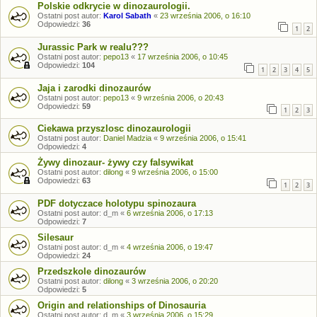
Polskie odkrycie w dinozaurologii.
Ostatni post autor:
Karol Sabath
«
23 września 2006, o 16:10
Odpowiedzi:
36
1
2
Jurassic Park w realu???
Ostatni post autor:
pepo13
«
17 września 2006, o 10:45
Odpowiedzi:
104
1
2
3
4
5
Jaja i zarodki dinozaurów
Ostatni post autor:
pepo13
«
9 września 2006, o 20:43
Odpowiedzi:
59
1
2
3
Ciekawa przyszlosc dinozaurologii
Ostatni post autor:
Daniel Madzia
«
9 września 2006, o 15:41
Odpowiedzi:
4
Żywy dinozaur- żywy czy falsywikat
Ostatni post autor:
dilong
«
9 września 2006, o 15:00
Odpowiedzi:
63
1
2
3
PDF dotyczace holotypu spinozaura
Ostatni post autor:
d_m
«
6 września 2006, o 17:13
Odpowiedzi:
7
Silesaur
Ostatni post autor:
d_m
«
4 września 2006, o 19:47
Odpowiedzi:
24
Przedszkole dinozaurów
Ostatni post autor:
dilong
«
3 września 2006, o 20:20
Odpowiedzi:
5
Origin and relationships of Dinosauria
Ostatni post autor:
d_m
«
3 września 2006, o 15:29