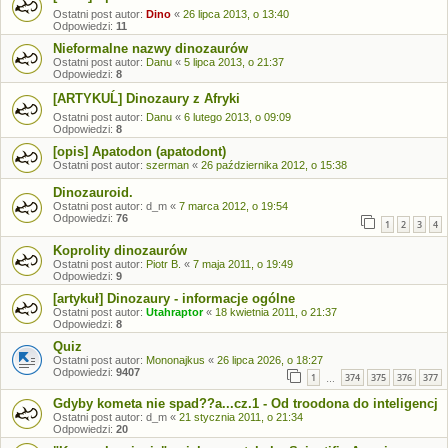
Ostatni post autor:
Dino
«
26 lipca 2013, o 13:40
Odpowiedzi:
11
Nieformalne nazwy dinozaurów
Ostatni post autor:
Danu
«
5 lipca 2013, o 21:37
Odpowiedzi:
8
[ARTYKUĹ] Dinozaury z Afryki
Ostatni post autor:
Danu
«
6 lutego 2013, o 09:09
Odpowiedzi:
8
[opis] Apatodon (apatodont)
Ostatni post autor:
szerman
«
26 października 2012, o 15:38
Dinozauroid.
Ostatni post autor:
d_m
«
7 marca 2012, o 19:54
Odpowiedzi:
76
1
2
3
4
Koprolity dinozaurów
Ostatni post autor:
Piotr B.
«
7 maja 2011, o 19:49
Odpowiedzi:
9
[artykuł] Dinozaury - informacje ogólne
Ostatni post autor:
Utahraptor
«
18 kwietnia 2011, o 21:37
Odpowiedzi:
8
Quiz
Ostatni post autor:
Mononajkus
«
26 lipca 2026, o 18:27
Odpowiedzi:
9407
1
374
375
376
377
…
Gdyby kometa nie spad??a...cz.1 - Od troodona do inteligencj
Ostatni post autor:
d_m
«
21 stycznia 2011, o 21:34
Odpowiedzi:
20