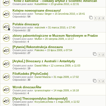
"Krew z kamienia" - ciekawy artykuł z Scientific American
Ostatni post autor:
KubaWinter
«
23 grudnia 2010, o 22:31
Kolejne nowoopisane dinozaury!
Ostatni post autor:
Tomasz Singer
«
15 września 2010, o 18:41
Odpowiedzi:
54
1
2
3
Polskie dinozaury
Ostatni post autor:
marcinek
«
31 marca 2010, o 17:40
Odpowiedzi:
22
zbiory paleontologiczne w Muzeum Narodowym w Pradze
Ostatni post autor:
Muflon
«
20 sierpnia 2009, o 13:17
Odpowiedzi:
4
[Pytanie] Rekonstrukcja dinozaura
Ostatni post autor:
Paleoleo
«
15 lipca 2009, o 07:54
Odpowiedzi:
27
1
2
[ArykuĹ] Dinozaury z Australii i Antarktydy
Ostatni post autor:
Dawid Mika
«
12 czerwca 2009, o 11:03
Odpowiedzi:
19
FiloKodeks (PhyloCode)
Ostatni post autor:
Daniel Madzia
«
31 maja 2009, o 17:02
Odpowiedzi:
30
1
2
Wzrok dinozaurĂłw
Ostatni post autor:
tyranociraptor
«
14 maja 2009, o 16:18
Odpowiedzi:
4
[Opis] Thecospondylus (tekospondyl)
Ostatni post autor:
KrzysiekLichota
«
1 maja 2009, o 11:52
Odpowiedzi:
1