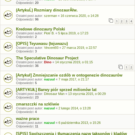
Odpowiedzi:
20
(ArtykuĹ) Rozmiary dinozaurĂłw.
Ostatni post autor:
szerman
«
16 czerwca 2020, o 14:28
Odpowiedzi:
96
1
2
3
4
Kredowe dinozaury Polski
Ostatni post autor:
Piotr B.
«
5 lipca 2019, o 17:23
Odpowiedzi:
2
[OPIS] Teyuwasu (tejuwazu)
Ostatni post autor:
Vincent93
«
27 marca 2019, o 22:57
Odpowiedzi:
3
The Speculative Dinosaur Project
Ostatni post autor:
Dino
«
14 stycznia 2019, o 01:15
Odpowiedzi:
36
1
2
[Artykuł] Zmniejszanie ozdób w ontogenezie dinozaurów
Ostatni post autor:
nazuul
«
7 maja 2017, o 21:17
Odpowiedzi:
5
[ARTYKUŁ] Barwy piór sprzed milionów lat
Ostatni post autor:
Dinosaur Man
«
13 stycznia 2015, o 00:29
Odpowiedzi:
23
zmarszczki na szkliwie
Ostatni post autor:
nazuul
«
2 lutego 2014, o 13:28
Odpowiedzi:
4
ważne prace
Ostatni post autor:
nazuul
«
6 października 2013, o 15:26
Odpowiedzi:
11
[SPIS] Spolszczenia i tłumaczenia nazw taksonów i kladów