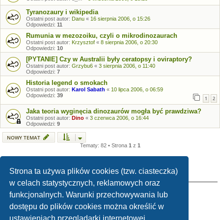
Tyranozaury i wikipedia
Ostatni post autor:
Danu
«
16 sierpnia 2006, o 15:26
Odpowiedzi:
11
Rumunia w mezozoiku, czyli o mikrodinozaurach
Ostatni post autor:
Krzysztof
«
8 sierpnia 2006, o 20:30
Odpowiedzi:
10
[PYTANIE] Czy w Australii były ceratopsy i oviraptory?
Ostatni post autor:
Grzybu6
«
3 sierpnia 2006, o 11:40
Odpowiedzi:
7
Historia legend o smokach
Ostatni post autor:
Karol Sabath
«
10 lipca 2006, o 06:59
Odpowiedzi:
39
1
2
Jaka teoria wyginęcia dinozaurów mogła być prawdziwa?
Ostatni post autor:
Dino
«
3 czerwca 2006, o 16:44
Odpowiedzi:
9
NOWY TEMAT
Tematy: 82 • Strona
1
z
1
Strona ta używa plików cookies (tzw. ciasteczka)
TWOJE UPRAWNIENIA NA TYM FORUM
w celach statystycznych, reklamowych oraz
Nie możesz
tworzyć nowych tematów
funkcjonalnych. Warunki przechowywania lub
Nie możesz
odpowiadać w tematach
Nie możesz
zmieniać swoich postów
dostępu do plików cookies można określić w
Nie możesz
usuwać swoich postów
Nie możesz
dodawać załączników
ustawieniach przeglądarki internetowej.