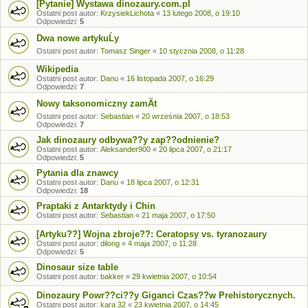
[Pytanie] Wystawa dinozaury.com.pl
Ostatni post autor:
KrzysiekLichota
«
13 lutego 2008, o 19:10
Odpowiedzi:
5
Dwa nowe artykuĹy
Ostatni post autor:
Tomasz Singer
«
10 stycznia 2008, o 11:28
Wikipedia
Ostatni post autor:
Danu
«
16 listopada 2007, o 16:29
Odpowiedzi:
7
Nowy taksonomiczny zamÄt
Ostatni post autor:
Sebastian
«
20 września 2007, o 18:53
Odpowiedzi:
7
Jak dinozaury odbywa??y zap??odnienie?
Ostatni post autor:
Aleksander900
«
20 lipca 2007, o 21:17
Odpowiedzi:
5
Pytania dla znawcy
Ostatni post autor:
Danu
«
18 lipca 2007, o 12:31
Odpowiedzi:
18
Praptaki z Antarktydy i Chin
Ostatni post autor:
Sebastian
«
21 maja 2007, o 17:50
[Artyku??] Wojna zbroje??: Ceratopsy vs. tyranozaury
Ostatni post autor:
dilong
«
4 maja 2007, o 11:28
Odpowiedzi:
5
Dinosaur size table
Ostatni post autor:
bakker
«
29 kwietnia 2007, o 10:54
Dinozaury Powr??ci??y Giganci Czas??w Prehistorycznych.
Ostatni post autor:
kara 32
«
23 kwietnia 2007, o 14:45