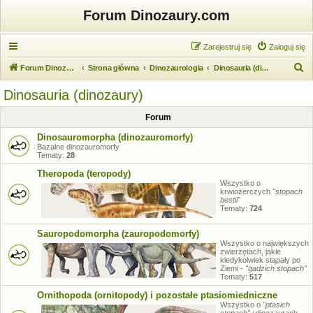
Forum Dinozaury.com
Zarejestruj się
Zaloguj się
S
Forum Dinozaury.com
Strona główna
Dinozaurologia
Dinosauria (dinozaury)
z
Dinosauria (dinozaury)
u
Forum
k
a
Dinosauromorpha (dinozauromorfy)
Bazalne dinozauromorfy
j
Tematy:
28
Theropoda (teropody)
Wszystko o
krwiożerczych
"stopach
bestii"
Tematy:
724
Sauropodomorpha (zauropodomorfy)
Wszystko o największych
zwierzętach, jakie
kiedykolwiek stąpały po
Ziemi -
"gadzich stopach"
Tematy:
517
Ornithopoda (ornitopody) i pozostałe ptasiomiedniczne
Wszystko o
"ptasich