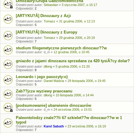
Dinozaury:Grupa Gadziomiedniczna
Ostatni post autor:
Sebastian
«
3 stycznia 2007, o 15:17
Odpowiedzi:
2
[ARTYKU?Â] Dinozaury z Azji
Ostatni post autor:
Tomasz
«
31 grudnia 2006, o 12:13
Odpowiedzi:
5
[ARTYKU?Â] Dinozaury z Europy
Ostatni post autor:
Tomasz
«
29 grudnia 2006, o 20:19
Odpowiedzi:
7
studium filogenetyczne pierwszych dinozaur??w
Ostatni post autor:
d_m
«
12 grudnia 2006, o 10:45
gniazdo z jajami dinozaura sprzedane za 420 tysiĂ?cy dolar?
Ostatni post autor:
dilong
«
5 grudnia 2006, o 21:20
Odpowiedzi:
8
Leonardo i jego pasozyty:o)
Ostatni post autor:
Daniel Madzia
«
29 listopada 2006, o 19:45
Odpowiedzi:
5
Zab??jcze wyziewy praoceanu
Ostatni post autor:
dilong
«
10 listopada 2006, o 14:44
Odpowiedzi:
5
[podsumowanie] ubarwienie dinozaurów
Ostatni post autor:
d_m
«
24 września 2006, o 15:01
Paleontolodzy znale??li 67 szkielet??w dinozaur??w w 1
tygod
Ostatni post autor:
Karol Sabath
«
23 września 2006, o 16:19
Odpowiedzi:
7