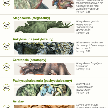
stopach"
i dinozaurach
ptasiomiednicznych nie
należących do niżej
wymienionych grup
Tematy:
325
Stegosauria (stegozaury)
Wszystko o groźnie
wyglądających
"zadaszonych
jaszczurach"
Tematy:
39
Ankylosauria (ankylozaury)
Wszystko o doskonale
chronionych
"pancernych
jaszczurach"
Tematy:
101
Ceratopsia (ceratopsy)
Wszystko o
"rogatych
twarzach"
Tematy:
117
Pachycephalosauria (pachycefalozaury)
Wszystko o
"grubogłowych
jaszczurach"
Tematy:
35
Avialae
Czyli o potomkach
dinozaurów - zwierzętach