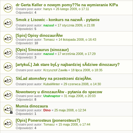
dr Gerta Keller o nowym pomy??le na wymieranie K/Pa
Ostatni post autor:
hanys
«
26 lutego 2009, o 17:11
Odpowiedzi:
4
Smok z Lisowic - konkurs na nazwÄ - pytanie
Ostatni post autor:
nazuul
«
17 stycznia 2009, o 21:08
Odpowiedzi:
5
[Spis] Opisy dinozaurĂłw
Ostatni post autor:
Tomasz
«
14 listopada 2008, o 16:43
Odpowiedzi:
10
[Opis] Sinosaurus (sinozaur)
Ostatni post autor:
nazuul
«
17 września 2008, o 17:29
Odpowiedzi:
3
[artykuĹ] Jak stare byĹy najbardziej sÄdziwe dinozaury?
Ostatni post autor:
Krzysztof Zawiła
«
18 lipca 2008, o 18:35
SkĹad atomsfery na przestrzeni dziejĂłw.
Ostatni post autor:
KubaWinter
«
29 czerwca 2008, o 14:30
Nowotwory u dinozaurĂłw - pytania do specow
Ostatni post autor:
Utahraptor
«
31 maja 2008, o 20:03
Odpowiedzi:
8
Mumia dinozaura
Ostatni post autor:
Dino
«
25 maja 2008, o 12:34
Odpowiedzi:
1
[Opis] Ponerosteus (ponerosteus?)
Ostatni post autor:
Tomasz
«
15 maja 2008, o 17:44
Odpowiedzi:
4