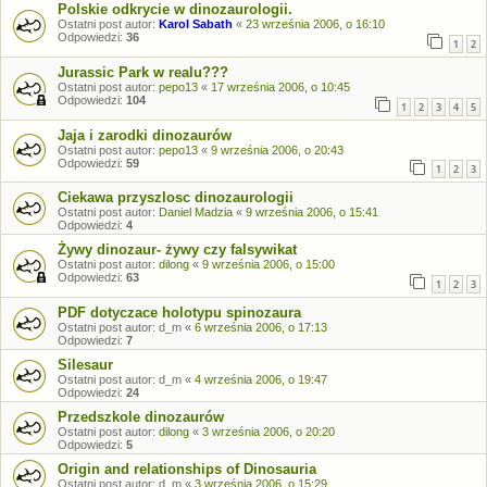
Polskie odkrycie w dinozaurologii.
Ostatni post autor:
Karol Sabath
«
23 września 2006, o 16:10
Odpowiedzi:
36
1
2
Jurassic Park w realu???
Ostatni post autor:
pepo13
«
17 września 2006, o 10:45
Odpowiedzi:
104
1
2
3
4
5
Jaja i zarodki dinozaurów
Ostatni post autor:
pepo13
«
9 września 2006, o 20:43
Odpowiedzi:
59
1
2
3
Ciekawa przyszlosc dinozaurologii
Ostatni post autor:
Daniel Madzia
«
9 września 2006, o 15:41
Odpowiedzi:
4
Żywy dinozaur- żywy czy falsywikat
Ostatni post autor:
dilong
«
9 września 2006, o 15:00
Odpowiedzi:
63
1
2
3
PDF dotyczace holotypu spinozaura
Ostatni post autor:
d_m
«
6 września 2006, o 17:13
Odpowiedzi:
7
Silesaur
Ostatni post autor:
d_m
«
4 września 2006, o 19:47
Odpowiedzi:
24
Przedszkole dinozaurów
Ostatni post autor:
dilong
«
3 września 2006, o 20:20
Odpowiedzi:
5
Origin and relationships of Dinosauria
Ostatni post autor:
d_m
«
3 września 2006, o 15:29