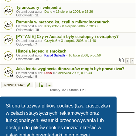
Tyranozaury i wikipedia
Ostatni post autor:
Danu
«
16 sierpnia 2006, o 15:26
Odpowiedzi:
11
Rumunia w mezozoiku, czyli o mikrodinozaurach
Ostatni post autor:
Krzysztof
«
8 sierpnia 2006, o 20:30
Odpowiedzi:
10
[PYTANIE] Czy w Australii były ceratopsy i oviraptory?
Ostatni post autor:
Grzybu6
«
3 sierpnia 2006, o 11:40
Odpowiedzi:
7
Historia legend o smokach
Ostatni post autor:
Karol Sabath
«
10 lipca 2006, o 06:59
Odpowiedzi:
39
1
2
Jaka teoria wyginęcia dinozaurów mogła być prawdziwa?
Ostatni post autor:
Dino
«
3 czerwca 2006, o 16:44
Odpowiedzi:
9
NOWY TEMAT
Tematy: 82 • Strona
1
z
1
Strona ta używa plików cookies (tzw. ciasteczka)
TWOJE UPRAWNIENIA NA TYM FORUM
w celach statystycznych, reklamowych oraz
Nie możesz
tworzyć nowych tematów
funkcjonalnych. Warunki przechowywania lub
Nie możesz
odpowiadać w tematach
Nie możesz
zmieniać swoich postów
dostępu do plików cookies można określić w
Nie możesz
usuwać swoich postów
Nie możesz
dodawać załączników
ustawieniach przeglądarki internetowej.