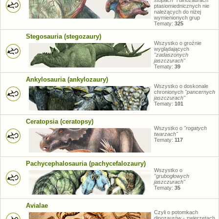
stopach"
i dinozaurach
ptasiomiednicznych nie
należących do niżej
wymienionych grup
Tematy:
325
Stegosauria (stegozaury)
Wszystko o groźnie
wyglądających
"zadaszonych
jaszczurach"
Tematy:
39
Ankylosauria (ankylozaury)
Wszystko o doskonale
chronionych
"pancernych
jaszczurach"
Tematy:
101
Ceratopsia (ceratopsy)
Wszystko o
"rogatych
twarzach"
Tematy:
117
Pachycephalosauria (pachycefalozaury)
Wszystko o
"grubogłowych
jaszczurach"
Tematy:
35
Avialae
Czyli o potomkach
dinozaurów - zwierzętach