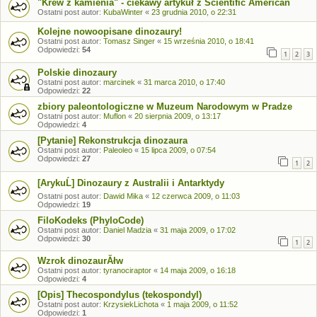
"Krew z kamienia" - ciekawy artykuł z Scientific American
Ostatni post autor:
KubaWinter
«
23 grudnia 2010, o 22:31
Kolejne nowoopisane dinozaury!
Ostatni post autor:
Tomasz Singer
«
15 września 2010, o 18:41
Odpowiedzi:
54
1
2
3
Polskie dinozaury
Ostatni post autor:
marcinek
«
31 marca 2010, o 17:40
Odpowiedzi:
22
zbiory paleontologiczne w Muzeum Narodowym w Pradze
Ostatni post autor:
Muflon
«
20 sierpnia 2009, o 13:17
Odpowiedzi:
4
[Pytanie] Rekonstrukcja dinozaura
Ostatni post autor:
Paleoleo
«
15 lipca 2009, o 07:54
Odpowiedzi:
27
1
2
[ArykuĹ] Dinozaury z Australii i Antarktydy
Ostatni post autor:
Dawid Mika
«
12 czerwca 2009, o 11:03
Odpowiedzi:
19
FiloKodeks (PhyloCode)
Ostatni post autor:
Daniel Madzia
«
31 maja 2009, o 17:02
Odpowiedzi:
30
1
2
Wzrok dinozaurĂłw
Ostatni post autor:
tyranociraptor
«
14 maja 2009, o 16:18
Odpowiedzi:
4
[Opis] Thecospondylus (tekospondyl)
Ostatni post autor:
KrzysiekLichota
«
1 maja 2009, o 11:52
Odpowiedzi:
1