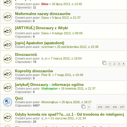
Ostatni post autor:
Dino
«
26 lipca 2013, o 13:40
Odpowiedzi:
11
Nieformalne nazwy dinozaurów
Ostatni post autor:
Danu
«
5 lipca 2013, o 21:37
Odpowiedzi:
8
[ARTYKUĹ] Dinozaury z Afryki
Ostatni post autor:
Danu
«
6 lutego 2013, o 09:09
Odpowiedzi:
8
[opis] Apatodon (apatodont)
Ostatni post autor:
szerman
«
26 października 2012, o 15:38
Dinozauroid.
Ostatni post autor:
d_m
«
7 marca 2012, o 19:54
Odpowiedzi:
76
1
2
3
4
Koprolity dinozaurów
Ostatni post autor:
Piotr B.
«
7 maja 2011, o 19:49
Odpowiedzi:
9
[artykuł] Dinozaury - informacje ogólne
Ostatni post autor:
Utahraptor
«
18 kwietnia 2011, o 21:37
Odpowiedzi:
8
Quiz
Ostatni post autor:
Mononajkus
«
26 lipca 2026, o 18:27
Odpowiedzi:
9407
1
374
375
376
377
…
Gdyby kometa nie spad??a...cz.1 - Od troodona do inteligencj
Ostatni post autor:
d_m
«
21 stycznia 2011, o 21:34
Odpowiedzi:
20