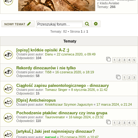
z kladu Avialae
Tematy:
266
Szukaj
Wyszukiwanie zaawansow
NOWY TEMAT
Tematy: 82 • Strona
1
z
1
Tematy
[opisy] krótkie opisiki A-Z ;)
Ostatni post autor:
Danu
«
22 czerwca 2020, o 09:49
Odpowiedzi:
104
1
2
3
4
5
Rekordy dinozaurów i nie tylko
Ostatni post autor:
Ti58
«
16 czerwca 2020, o 18:19
Odpowiedzi:
58
1
2
3
Ciągłość zapisu paleontologicznego - dinozaury
Ostatni post autor:
Tomasz Singer
«
8 stycznia 2026, o 11:42
Odpowiedzi:
15
[Opis] Anticheiropus
Ostatni post autor:
Kriolofozaur Szymon Jagusztyn
«
17 marca 2024, o 21:24
Pochodzenie ptaków: dinozaury czy inna grupa
Ostatni post autor:
Taurovenator
«
16 lutego 2024, o 23:32
Odpowiedzi:
110
1
2
3
4
5
[artykuĹ] Jaki jest najmniejszy dinozaur?
Ostatni post autor:
nazuul
«
23 czerwca 2020, o 10:47