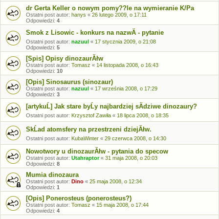
dr Gerta Keller o nowym pomy??le na wymieranie K/Pa
Ostatni post autor:
hanys
«
26 lutego 2009, o 17:11
Odpowiedzi:
4
Smok z Lisowic - konkurs na nazwÄ - pytanie
Ostatni post autor:
nazuul
«
17 stycznia 2009, o 21:08
Odpowiedzi:
5
[Spis] Opisy dinozaurĂłw
Ostatni post autor:
Tomasz
«
14 listopada 2008, o 16:43
Odpowiedzi:
10
[Opis] Sinosaurus (sinozaur)
Ostatni post autor:
nazuul
«
17 września 2008, o 17:29
Odpowiedzi:
3
[artykuĹ] Jak stare byĹy najbardziej sÄdziwe dinozaury?
Ostatni post autor:
Krzysztof Zawiła
«
18 lipca 2008, o 18:35
SkĹad atomsfery na przestrzeni dziejĂłw.
Ostatni post autor:
KubaWinter
«
29 czerwca 2008, o 14:30
Nowotwory u dinozaurĂłw - pytania do specow
Ostatni post autor:
Utahraptor
«
31 maja 2008, o 20:03
Odpowiedzi:
8
Mumia dinozaura
Ostatni post autor:
Dino
«
25 maja 2008, o 12:34
Odpowiedzi:
1
[Opis] Ponerosteus (ponerosteus?)
Ostatni post autor:
Tomasz
«
15 maja 2008, o 17:44
Odpowiedzi:
4