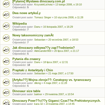
[Pytanie] Wystawa dinozaury.com.pl
Ostatni post autor:
KrzysiekLichota
«
13 lutego 2008, o 19:10
Odpowiedzi:
5
Dwa nowe artykuĹy
Ostatni post autor:
Tomasz Singer
«
10 stycznia 2008, o 11:28
Wikipedia
Ostatni post autor:
Danu
«
16 listopada 2007, o 16:29
Odpowiedzi:
7
Nowy taksonomiczny zamÄt
Ostatni post autor:
Sebastian
«
20 września 2007, o 18:53
Odpowiedzi:
7
Jak dinozaury odbywa??y zap??odnienie?
Ostatni post autor:
Aleksander900
«
20 lipca 2007, o 21:17
Odpowiedzi:
5
Pytania dla znawcy
Ostatni post autor:
Danu
«
18 lipca 2007, o 12:31
Odpowiedzi:
18
Praptaki z Antarktydy i Chin
Ostatni post autor:
Sebastian
«
21 maja 2007, o 17:50
[Artyku??] Wojna zbroje??: Ceratopsy vs. tyranozaury
Ostatni post autor:
dilong
«
4 maja 2007, o 11:28
Odpowiedzi:
5
Dinosaur size table
Ostatni post autor:
bakker
«
29 kwietnia 2007, o 10:54
Dinozaury Powr??ci??y Giganci Czas??w Prehistorycznych.
Ostatni post autor:
kara 32
«
23 kwietnia 2007, o 14:45