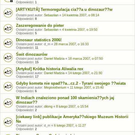
Odpowiedzi:
1
[ARTYKU?Â] Termoregulacja cia??a u dinozaur??w
Ostatni post autor:
Sebastian
«
14 kwietnia 2007, o 08:14
Odpowiedzi:
8
Zaszeregowanie do pieter
Ostatni post autor:
Sebastian
«
4 kwietnia 2007, o 19:50
Odpowiedzi:
5
Dinosaur statistics 2006!
Ostatni post autor:
d_m
«
28 marca 2007, o 16:33
Odpowiedzi:
11
Świt dinozaurów
Ostatni post autor:
Daniel Madzia
«
18 marca 2007, o 07:50
Odpowiedzi:
15
[Artykuł] Krótka historia Aliwalia rex
Ostatni post autor:
Daniel Madzia
«
14 lutego 2007, o 21:30
Odpowiedzi:
17
Gdyby kometa nie spad??a...cz.2 - Tyrani swojego ??wiata
Ostatni post autor:
Megistotherium
«
11 lutego 2007, o 15:40
Odpowiedzi:
6
W Indiach znaleziono ponad 100 skamienia??ych jaj
dinozaur??
Ostatni post autor:
dilong
«
8 lutego 2007, o 15:54
Odpowiedzi:
2
[ciekawy link] publikacje Ameryka??skiego Muzeum Historii
Na
Ostatni post autor:
d_m
«
6 lutego 2007, o 11:27
Odpowiedzi:
2