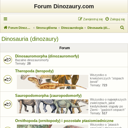
Forum Dinozaury.com
Zarejestruj się
Zaloguj się
S
Forum Dinozaury.com
Strona główna
Dinozaurologia
Dinosauria (dinozaury)
z
Dinosauria (dinozaury)
u
Forum
k
a
Dinosauromorpha (dinozauromorfy)
Bazalne dinozauromorfy
j
Tematy:
28
Theropoda (teropody)
Wszystko o
krwiożerczych
"stopach
bestii"
Tematy:
723
Sauropodomorpha (zauropodomorfy)
Wszystko o największych
zwierzętach, jakie
kiedykolwiek stąpały po
Ziemi -
"gadzich stopach"
Tematy:
517
Ornithopoda (ornitopody) i pozostałe ptasiomiedniczne
Wszystko o
"ptasich