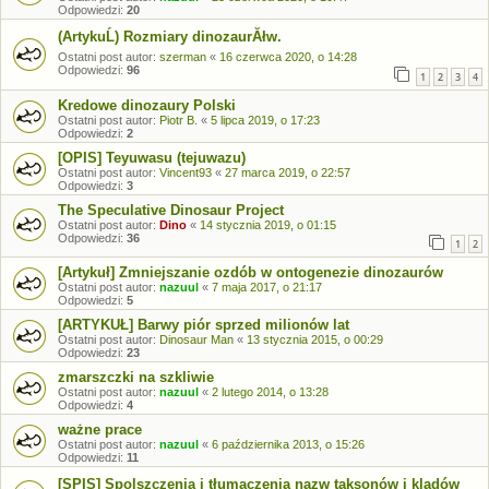
Odpowiedzi:
20
(ArtykuĹ) Rozmiary dinozaurĂłw.
Ostatni post autor:
szerman
«
16 czerwca 2020, o 14:28
Odpowiedzi:
96
1
2
3
4
Kredowe dinozaury Polski
Ostatni post autor:
Piotr B.
«
5 lipca 2019, o 17:23
Odpowiedzi:
2
[OPIS] Teyuwasu (tejuwazu)
Ostatni post autor:
Vincent93
«
27 marca 2019, o 22:57
Odpowiedzi:
3
The Speculative Dinosaur Project
Ostatni post autor:
Dino
«
14 stycznia 2019, o 01:15
Odpowiedzi:
36
1
2
[Artykuł] Zmniejszanie ozdób w ontogenezie dinozaurów
Ostatni post autor:
nazuul
«
7 maja 2017, o 21:17
Odpowiedzi:
5
[ARTYKUŁ] Barwy piór sprzed milionów lat
Ostatni post autor:
Dinosaur Man
«
13 stycznia 2015, o 00:29
Odpowiedzi:
23
zmarszczki na szkliwie
Ostatni post autor:
nazuul
«
2 lutego 2014, o 13:28
Odpowiedzi:
4
ważne prace
Ostatni post autor:
nazuul
«
6 października 2013, o 15:26
Odpowiedzi:
11
[SPIS] Spolszczenia i tłumaczenia nazw taksonów i kladów