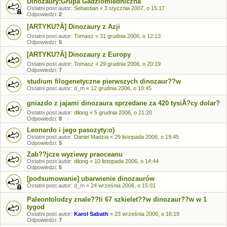
Dinozaury:Grupa Gadziomiedniczna
Ostatni post autor:
Sebastian
«
3 stycznia 2007, o 15:17
Odpowiedzi:
2
[ARTYKU?Â] Dinozaury z Azji
Ostatni post autor:
Tomasz
«
31 grudnia 2006, o 12:13
Odpowiedzi:
5
[ARTYKU?Â] Dinozaury z Europy
Ostatni post autor:
Tomasz
«
29 grudnia 2006, o 20:19
Odpowiedzi:
7
studium filogenetyczne pierwszych dinozaur??w
Ostatni post autor:
d_m
«
12 grudnia 2006, o 10:45
gniazdo z jajami dinozaura sprzedane za 420 tysiĂ?cy dolar?
Ostatni post autor:
dilong
«
5 grudnia 2006, o 21:20
Odpowiedzi:
8
Leonardo i jego pasozyty:o)
Ostatni post autor:
Daniel Madzia
«
29 listopada 2006, o 19:45
Odpowiedzi:
5
Zab??jcze wyziewy praoceanu
Ostatni post autor:
dilong
«
10 listopada 2006, o 14:44
Odpowiedzi:
5
[podsumowanie] ubarwienie dinozaurów
Ostatni post autor:
d_m
«
24 września 2006, o 15:01
Paleontolodzy znale??li 67 szkielet??w dinozaur??w w 1
tygod
Ostatni post autor:
Karol Sabath
«
23 września 2006, o 16:19
Odpowiedzi:
7