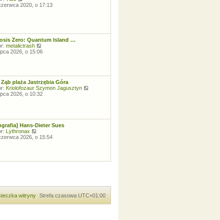
z
n
y
czerwca 2020, o 17:13
y
a
ś
p
j
w
o
n
i
s
o
e
t
w
t
s
osis Zero: Quantum Island …
l
z
W
or:
metalictrash
n
y
y
lipca 2026, o 15:06
a
p
ś
j
o
w
n
s
i
o
t
e
w
t
s
 Ząb plaża Jastrzębia Góra
l
z
W
or:
Kriolofozaur Szymon Jagusztyn
n
y
y
lipca 2026, o 10:32
a
p
ś
j
o
w
n
s
i
o
t
e
w
t
ografia] Hans-Dieter Sues
s
l
W
or:
Lythronax
z
n
y
czerwca 2026, o 15:54
y
a
ś
p
j
w
o
n
i
s
o
e
t
w
t
s
l
z
n
y
a
p
j
o
teczka witryny
n
Strefa czasowa
UTC+01:00
s
o
t
w
s
z