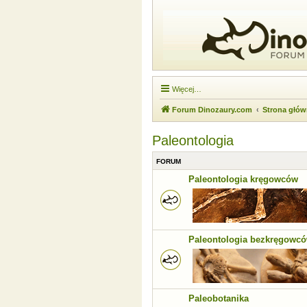
Więcej…
Forum Dinozaury.com
Strona głó
Paleontologia
FORUM
Paleontologia kręgowców
Paleontologia bezkręgowc
Paleobotanika