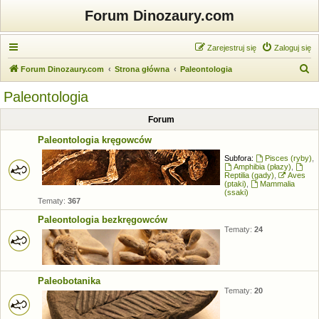
Forum Dinozaury.com
Zarejestruj się
Zaloguj się
S
Forum Dinozaury.com
Strona główna
Paleontologia
z
Paleontologia
u
Forum
k
a
Paleontologia kręgowców
j
Subfora:
Pisces (ryby)
,
Amphibia (płazy)
,
Reptilia (gady)
,
Aves
(ptaki)
,
Mammalia
(ssaki)
Tematy:
367
Paleontologia bezkręgowców
Tematy:
24
Paleobotanika
Tematy:
20