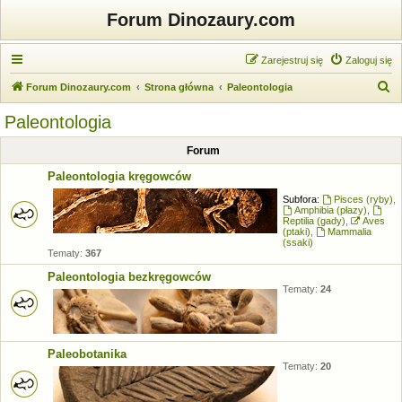
Forum Dinozaury.com
Zarejestruj się
Zaloguj się
S
Forum Dinozaury.com
Strona główna
Paleontologia
z
Paleontologia
u
Forum
k
a
Paleontologia kręgowców
j
Subfora:
Pisces (ryby)
,
Amphibia (płazy)
,
Reptilia (gady)
,
Aves
(ptaki)
,
Mammalia
(ssaki)
Tematy:
367
Paleontologia bezkręgowców
Tematy:
24
Paleobotanika
Tematy:
20