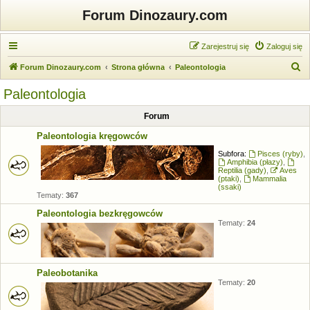
Forum Dinozaury.com
Zarejestruj się
Zaloguj się
S
Forum Dinozaury.com
Strona główna
Paleontologia
z
Paleontologia
u
Forum
k
a
Paleontologia kręgowców
j
Subfora:
Pisces (ryby)
,
Amphibia (płazy)
,
Reptilia (gady)
,
Aves
(ptaki)
,
Mammalia
(ssaki)
Tematy:
367
Paleontologia bezkręgowców
Tematy:
24
Paleobotanika
Tematy:
20