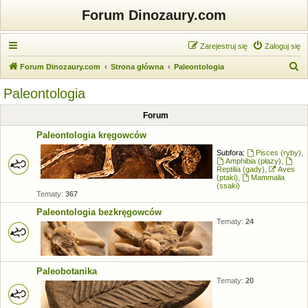
Forum Dinozaury.com
Zarejestruj się
Zaloguj się
S
Forum Dinozaury.com
Strona główna
Paleontologia
z
Paleontologia
u
Forum
k
a
Paleontologia kręgowców
j
Subfora:
Pisces (ryby)
,
Amphibia (płazy)
,
Reptilia (gady)
,
Aves
(ptaki)
,
Mammalia
(ssaki)
Tematy:
367
Paleontologia bezkręgowców
Tematy:
24
Paleobotanika
Tematy:
20