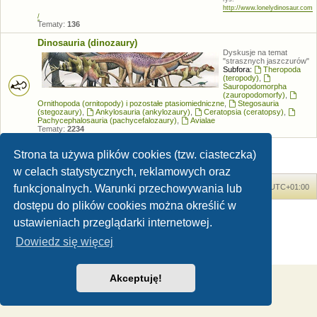
http://www.lonelydinosaur.com
/
Tematy:
136
Dinosauria (dinozaury)
Dyskusje na temat
"strasznych jaszczurów"
Subfora:
Theropoda
(teropody)
,
Sauropodomorpha
(zauropodomorfy)
,
Ornithopoda (ornitopody) i pozostałe ptasiomiedniczne
,
Stegosauria
(stegozaury)
,
Ankylosauria (ankylozaury)
,
Ceratopsia (ceratopsy)
,
Pachycephalosauria (pachycefalozaury)
,
Avialae
Tematy:
2234
Strona ta używa plików cookies (tzw. ciasteczka)
w celach statystycznych, reklamowych oraz
funkcjonalnych. Warunki przechowywania lub
Forum Dinozaury.com
Strona główna
Strefa czasowa
UTC+01:00
dostępu do plików cookies można określić w
Dinozaury.com
© 2006-2020
ustawieniach przeglądarki internetowej.
Technologię dostarcza
phpBB
® Forum Software © phpBB Limited
Polski pakiet językowy dostarcza
phpBB.pl
Dowiedz się więcej
Zasady ochrony danych osobowych
|
Regulamin
Akceptuję!