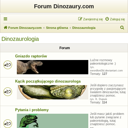
Forum Dinozaury.com
Zarejestruj się
Zaloguj się
S
Forum Dinozaury.com
Strona główna
Dinozaurologia
z
Dinozaurologia
u
Forum
k
a
Gniazdo raptorów
Luźne rozmowy
j
paleontologiczne :)
rys.
swordlord3d.deviantart.com
Tematy:
127
Kącik początkującego dinozaurologa
Jeśli dopiero zaczynasz
przygodę z pasjonującym
światem dinozaurów, tutaj
znajdziesz pomoc.
rys. K. Dupuis
Tematy:
114
Pytania i problemy
Jeśli masz jakiś problem
lub pytanie związane z
paleontologią, tutaj
znajdziesz pomoc.
rys.