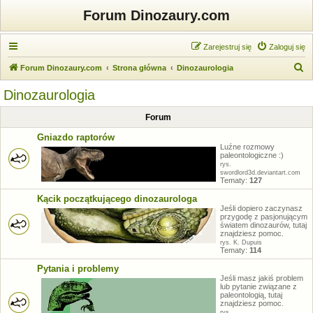
Forum Dinozaury.com
Zarejestruj się
Zaloguj się
S
Forum Dinozaury.com
Strona główna
Dinozaurologia
z
Dinozaurologia
u
Forum
k
a
Gniazdo raptorów
Luźne rozmowy
j
paleontologiczne :)
rys.
swordlord3d.deviantart.com
Tematy:
127
Kącik początkującego dinozaurologa
Jeśli dopiero zaczynasz
przygodę z pasjonującym
światem dinozaurów, tutaj
znajdziesz pomoc.
rys. K. Dupuis
Tematy:
114
Pytania i problemy
Jeśli masz jakiś problem
lub pytanie związane z
paleontologią, tutaj
znajdziesz pomoc.
rys.