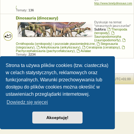
http://www.lonelydinosaur.com
/
Tematy:
136
Dinosauria (dinozaury)
Dyskusje na temat
"strasznych jaszczurów"
Subfora:
Theropoda
(teropody)
,
Sauropodomorpha
(zauropodomorfy)
,
Ornithopoda (ornitopody) i pozostałe ptasiomiedniczne
,
Stegosauria
(stegozaury)
,
Ankylosauria (ankylozaury)
,
Ceratopsia (ceratopsy)
,
Pachycephalosauria (pachycefalozaury)
,
Avialae
Tematy:
2234
Strona ta używa plików cookies (tzw. ciasteczka)
w celach statystycznych, reklamowych oraz
funkcjonalnych. Warunki przechowywania lub
Forum Dinozaury.com
Strona główna
Strefa czasowa
UTC+01:00
dostępu do plików cookies można określić w
Dinozaury.com
© 2006-2020
ustawieniach przeglądarki internetowej.
Technologię dostarcza
phpBB
® Forum Software © phpBB Limited
Polski pakiet językowy dostarcza
phpBB.pl
Dowiedz się więcej
Zasady ochrony danych osobowych
|
Regulamin
Akceptuję!