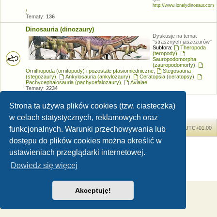
http://www.lonelydinosaur.com
/
Tematy:
136
Dinosauria (dinozaury)
Dyskusje na temat
"strasznych jaszczurów"
Subfora:
Theropoda
(teropody)
,
Sauropodomorpha
(zauropodomorfy)
,
Ornithopoda (ornitopody) i pozostałe ptasiomiedniczne
,
Stegosauria
(stegozaury)
,
Ankylosauria (ankylozaury)
,
Ceratopsia (ceratopsy)
,
Pachycephalosauria (pachycefalozaury)
,
Avialae
Tematy:
2234
Strona ta używa plików cookies (tzw. ciasteczka)
w celach statystycznych, reklamowych oraz
funkcjonalnych. Warunki przechowywania lub
Forum Dinozaury.com
Strona główna
Strefa czasowa
UTC+01:00
dostępu do plików cookies można określić w
Dinozaury.com
© 2006-2020
ustawieniach przeglądarki internetowej.
Technologię dostarcza
phpBB
® Forum Software © phpBB Limited
Polski pakiet językowy dostarcza
phpBB.pl
Dowiedz się więcej
Zasady ochrony danych osobowych
|
Regulamin
Akceptuję!