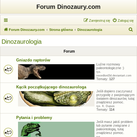
Forum Dinozaury.com
Zarejestruj się
Zaloguj się
S
Forum Dinozaury.com
Strona główna
Dinozaurologia
z
Dinozaurologia
u
Forum
k
a
Gniazdo raptorów
Luźne rozmowy
j
paleontologiczne :)
rys.
swordlord3d.deviantart.com
Tematy:
127
Kącik początkującego dinozaurologa
Jeśli dopiero zaczynasz
przygodę z pasjonującym
światem dinozaurów, tutaj
znajdziesz pomoc.
rys. K. Dupuis
Tematy:
114
Pytania i problemy
Jeśli masz jakiś problem
lub pytanie związane z
paleontologią, tutaj
znajdziesz pomoc.
rys.