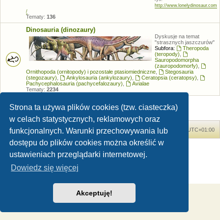
http://www.lonelydinosaur.com
/
Tematy:
136
Dinosauria (dinozaury)
Dyskusje na temat
"strasznych jaszczurów"
Subfora:
Theropoda
(teropody)
,
Sauropodomorpha
(zauropodomorfy)
,
Ornithopoda (ornitopody) i pozostałe ptasiomiedniczne
,
Stegosauria
(stegozaury)
,
Ankylosauria (ankylozaury)
,
Ceratopsia (ceratopsy)
,
Pachycephalosauria (pachycefalozaury)
,
Avialae
Tematy:
2234
Strona ta używa plików cookies (tzw. ciasteczka)
w celach statystycznych, reklamowych oraz
funkcjonalnych. Warunki przechowywania lub
Forum Dinozaury.com
Strona główna
Strefa czasowa
UTC+01:00
dostępu do plików cookies można określić w
Dinozaury.com
© 2006-2020
ustawieniach przeglądarki internetowej.
Technologię dostarcza
phpBB
® Forum Software © phpBB Limited
Polski pakiet językowy dostarcza
phpBB.pl
Dowiedz się więcej
Zasady ochrony danych osobowych
|
Regulamin
Akceptuję!