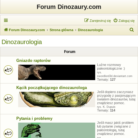
Forum Dinozaury.com
Zarejestruj się
Zaloguj się
S
Forum Dinozaury.com
Strona główna
Dinozaurologia
z
Dinozaurologia
u
Forum
k
a
Gniazdo raptorów
Luźne rozmowy
j
paleontologiczne :)
rys.
swordlord3d.deviantart.com
Tematy:
127
Kącik początkującego dinozaurologa
Jeśli dopiero zaczynasz
przygodę z pasjonującym
światem dinozaurów, tutaj
znajdziesz pomoc.
rys. K. Dupuis
Tematy:
114
Pytania i problemy
Jeśli masz jakiś problem
lub pytanie związane z
paleontologią, tutaj
znajdziesz pomoc.
rys.