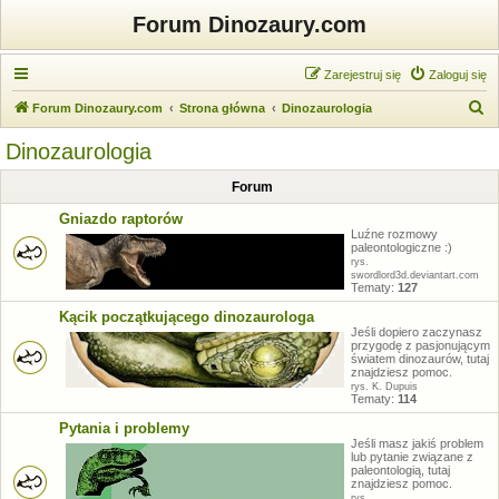
Forum Dinozaury.com
Zarejestruj się
Zaloguj się
S
Forum Dinozaury.com
Strona główna
Dinozaurologia
z
Dinozaurologia
u
Forum
k
a
Gniazdo raptorów
Luźne rozmowy
j
paleontologiczne :)
rys.
swordlord3d.deviantart.com
Tematy:
127
Kącik początkującego dinozaurologa
Jeśli dopiero zaczynasz
przygodę z pasjonującym
światem dinozaurów, tutaj
znajdziesz pomoc.
rys. K. Dupuis
Tematy:
114
Pytania i problemy
Jeśli masz jakiś problem
lub pytanie związane z
paleontologią, tutaj
znajdziesz pomoc.
rys.