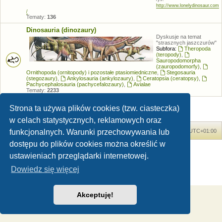
http://www.lonelydinosaur.com
/
Tematy:
136
Dinosauria (dinozaury)
Dyskusje na temat
"strasznych jaszczurów"
Subfora:
Theropoda
(teropody)
,
Sauropodomorpha
(zauropodomorfy)
,
Ornithopoda (ornitopody) i pozostałe ptasiomiedniczne
,
Stegosauria
(stegozaury)
,
Ankylosauria (ankylozaury)
,
Ceratopsia (ceratopsy)
,
Pachycephalosauria (pachycefalozaury)
,
Avialae
Tematy:
2233
Strona ta używa plików cookies (tzw. ciasteczka)
w celach statystycznych, reklamowych oraz
funkcjonalnych. Warunki przechowywania lub
Forum Dinozaury.com
Strona główna
Strefa czasowa
UTC+01:00
dostępu do plików cookies można określić w
Dinozaury.com
© 2006-2020
ustawieniach przeglądarki internetowej.
Technologię dostarcza
phpBB
® Forum Software © phpBB Limited
Polski pakiet językowy dostarcza
phpBB.pl
Dowiedz się więcej
Zasady ochrony danych osobowych
|
Regulamin
Akceptuję!