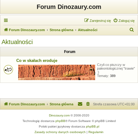
Forum Dinozaury.com
Zarejestruj się
Zaloguj się
S
Forum Dinozaury.com
Strona główna
Aktualności
z
Aktualności
u
Forum
k
a
Co w skałach eroduje
Czyli co piszczy w
j
paleontologicznej "trawie"
:)
Tematy:
389
Forum Dinozaury.com
Strona główna
Strefa czasowa
UTC+01:00
Dinozaury.com
© 2006-2020
Technologię dostarcza
phpBB
® Forum Software © phpBB Limited
Polski pakiet językowy dostarcza
phpBB.pl
Zasady ochrony danych osobowych
|
Regulamin