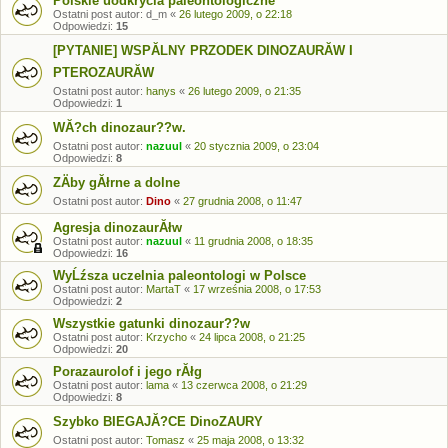
Polskie uodkrycia paleontologiczne
Ostatni post autor:
d_m
«
26 lutego 2009, o 22:18
Odpowiedzi:
15
[PYTANIE] WSPĂLNY PRZODEK DINOZAURĂW I
PTEROZAURĂW
Ostatni post autor:
hanys
«
26 lutego 2009, o 21:35
Odpowiedzi:
1
WĂ?ch dinozaur??w.
Ostatni post autor:
nazuul
«
20 stycznia 2009, o 23:04
Odpowiedzi:
8
ZÄby gĂłrne a dolne
Ostatni post autor:
Dino
«
27 grudnia 2008, o 11:47
Agresja dinozaurĂłw
Ostatni post autor:
nazuul
«
11 grudnia 2008, o 18:35
Odpowiedzi:
16
WyĹźsza uczelnia paleontologi w Polsce
Ostatni post autor:
MartaT
«
17 września 2008, o 17:53
Odpowiedzi:
2
Wszystkie gatunki dinozaur??w
Ostatni post autor:
Krzycho
«
24 lipca 2008, o 21:25
Odpowiedzi:
20
Porazaurolof i jego rĂłg
Ostatni post autor:
lama
«
13 czerwca 2008, o 21:29
Odpowiedzi:
8
Szybko BIEGAJĂ?CE DinoZAURY
Ostatni post autor:
Tomasz
«
25 maja 2008, o 13:32