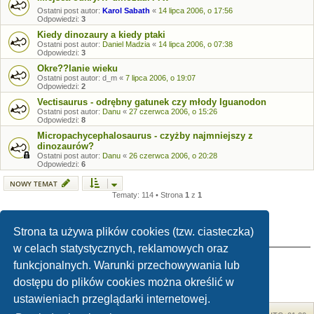
Ostatni post autor:
Karol Sabath
«
14 lipca 2006, o 17:56
Odpowiedzi:
3
Kiedy dinozaury a kiedy ptaki
Ostatni post autor:
Daniel Madzia
«
14 lipca 2006, o 07:38
Odpowiedzi:
3
Okre??lanie wieku
Ostatni post autor:
d_m
«
7 lipca 2006, o 19:07
Odpowiedzi:
2
Vectisaurus - odrębny gatunek czy młody Iguanodon
Ostatni post autor:
Danu
«
27 czerwca 2006, o 15:26
Odpowiedzi:
8
Micropachycephalosaurus - czyżby najmniejszy z
dinozaurów?
Ostatni post autor:
Danu
«
26 czerwca 2006, o 20:28
Odpowiedzi:
6
NOWY TEMAT
Tematy: 114 • Strona
1
z
1
Strona ta używa plików cookies (tzw. ciasteczka)
TWOJE UPRAWNIENIA NA TYM FORUM
w celach statystycznych, reklamowych oraz
Nie możesz
tworzyć nowych tematów
funkcjonalnych. Warunki przechowywania lub
Nie możesz
odpowiadać w tematach
Nie możesz
zmieniać swoich postów
dostępu do plików cookies można określić w
Nie możesz
usuwać swoich postów
Nie możesz
dodawać załączników
ustawieniach przeglądarki internetowej.