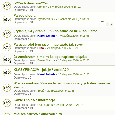
S??uch dinozaur??w.
Ostatni post autor:
dilong
«
28 września 2006, o 18:01
Odpowiedzi:
19
Paleoetologia
Ostatni post autor:
Xyphactinus
«
23 września 2006, o 18:39
Odpowiedzi:
38
1
2
[Pytanie] Czy drapie??nik to samo co miĂ?so??erca?
Ostatni post autor:
Karol Sabath
«
7 września 2006, o 13:56
Odpowiedzi:
5
Parazaurolof tym razem naprawde jak zywy
Ostatni post autor:
Dino
«
27 sierpnia 2006, o 13:21
Odpowiedzi:
13
Ja zamierzam z moim kolegą napisać książke.
Ostatni post autor:
Daniel Madzia
«
10 sierpnia 2006, o 20:28
Odpowiedzi:
15
KLASYFIKACJA - jak jĂ? zrobiĂ??
Ostatni post autor:
Karol Sabath
«
10 sierpnia 2006, o 10:28
Odpowiedzi:
2
Wiedza naukowc??w na temat nowoodokrytych dinozaurow-
skon o
Ostatni post autor:
Topiś
«
30 lipca 2006, o 21:48
Odpowiedzi:
5
Gdzie znajdĂ? informacjĂ?
Ostatni post autor:
Dakosaurus
«
26 lipca 2006, o 21:12
Odpowiedzi:
10
Miejsca odkryĂ? dinozaur??w