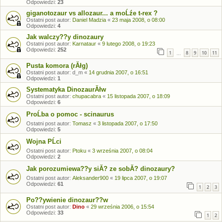
Odpowiedzi:
23
giganotozaur vs allozaur... a moĹźe t-rex ?
Ostatni post autor:
Daniel Madzia
«
23 maja 2008, o 08:00
Odpowiedzi:
4
Jak walczy??y dinozaury
Ostatni post autor:
Karnataur
«
9 lutego 2008, o 19:23
Odpowiedzi:
252
1
8
9
10
11
…
Pusta komora (rĂłg)
Ostatni post autor:
d_m
«
14 grudnia 2007, o 16:51
Odpowiedzi:
1
Systematyka DinozaurĂłw
Ostatni post autor:
chupacabra
«
15 listopada 2007, o 18:09
Odpowiedzi:
6
ProĹba o pomoc - scinaurus
Ostatni post autor:
Tomasz
«
3 listopada 2007, o 17:50
Odpowiedzi:
5
Wojna PĹci
Ostatni post autor:
Ptoku
«
3 września 2007, o 08:04
Odpowiedzi:
2
Jak porozumiewa??y siĂ? ze sobĂ? dinozaury?
Ostatni post autor:
Aleksander900
«
19 lipca 2007, o 19:07
Odpowiedzi:
61
1
2
3
Po??ywienie dinozaur??w
Ostatni post autor:
Dino
«
29 września 2006, o 15:54
Odpowiedzi:
33
1
2