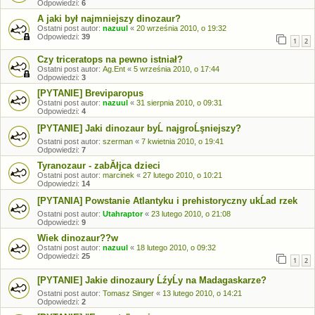
Odpowiedzi:
6
A jaki był najmniejszy dinozaur?
Ostatni post autor:
nazuul
«
20 września 2010, o 19:32
Odpowiedzi:
39
1
2
Czy triceratops na pewno istniał?
Ostatni post autor:
Ag.Ent
«
5 września 2010, o 17:44
Odpowiedzi:
3
[PYTANIE] Breviparopus
Ostatni post autor:
nazuul
«
31 sierpnia 2010, o 09:31
Odpowiedzi:
4
[PYTANIE] Jaki dinozaur byĹ najgroĹşniejszy?
Ostatni post autor:
szerman
«
7 kwietnia 2010, o 19:41
Odpowiedzi:
7
Tyranozaur - zabĂłjca dzieci
Ostatni post autor:
marcinek
«
27 lutego 2010, o 10:21
Odpowiedzi:
14
[PYTANIA] Powstanie Atlantyku i prehistoryczny ukĹad rzek
Ostatni post autor:
Utahraptor
«
23 lutego 2010, o 21:08
Odpowiedzi:
9
Wiek dinozaur??w
Ostatni post autor:
nazuul
«
18 lutego 2010, o 09:32
Odpowiedzi:
25
1
2
[PYTANIE] Jakie dinozaury ĹźyĹy na Madagaskarze?
Ostatni post autor:
Tomasz Singer
«
13 lutego 2010, o 14:21
Odpowiedzi:
2