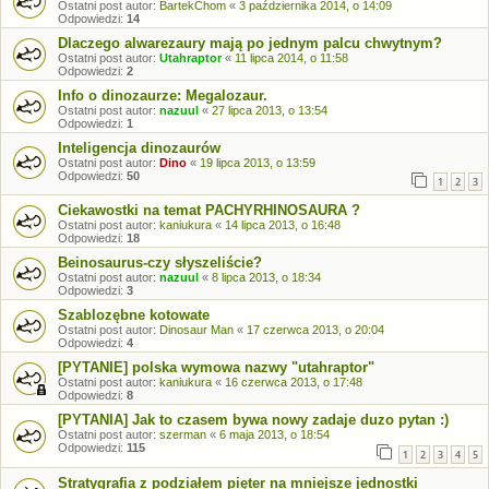
Ostatni post autor:
BartekChom
«
3 października 2014, o 14:09
Odpowiedzi:
14
Dlaczego alwarezaury mają po jednym palcu chwytnym?
Ostatni post autor:
Utahraptor
«
11 lipca 2014, o 11:58
Odpowiedzi:
2
Info o dinozaurze: Megalozaur.
Ostatni post autor:
nazuul
«
27 lipca 2013, o 13:54
Odpowiedzi:
1
Inteligencja dinozaurów
Ostatni post autor:
Dino
«
19 lipca 2013, o 13:59
Odpowiedzi:
50
1
2
3
Ciekawostki na temat PACHYRHINOSAURA ?
Ostatni post autor:
kaniukura
«
14 lipca 2013, o 16:48
Odpowiedzi:
18
Beinosaurus-czy słyszeliście?
Ostatni post autor:
nazuul
«
8 lipca 2013, o 18:34
Odpowiedzi:
3
Szablozębne kotowate
Ostatni post autor:
Dinosaur Man
«
17 czerwca 2013, o 20:04
Odpowiedzi:
4
[PYTANIE] polska wymowa nazwy "utahraptor"
Ostatni post autor:
kaniukura
«
16 czerwca 2013, o 17:48
Odpowiedzi:
8
[PYTANIA] Jak to czasem bywa nowy zadaje duzo pytan :)
Ostatni post autor:
szerman
«
6 maja 2013, o 18:54
Odpowiedzi:
115
1
2
3
4
5
Stratygrafia z podziałem pięter na mniejsze jednostki