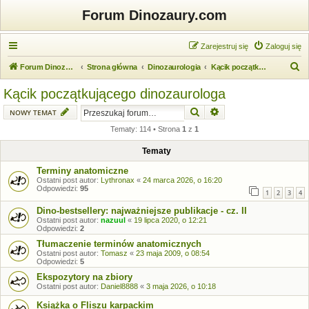
Forum Dinozaury.com
Zarejestruj się
Zaloguj się
S
Forum Dinozaury.com
Strona główna
Dinozaurologia
Kącik początkującego dinozaurologa
z
Kącik początkującego dinozaurologa
u
Szukaj
Wyszukiwanie zaawansow
NOWY TEMAT
k
Tematy: 114 • Strona
1
z
1
a
j
Tematy
Terminy anatomiczne
Ostatni post autor:
Lythronax
«
24 marca 2026, o 16:20
Odpowiedzi:
95
1
2
3
4
Dino-bestsellery: najważniejsze publikacje - cz. II
Ostatni post autor:
nazuul
«
19 lipca 2020, o 12:21
Odpowiedzi:
2
Tłumaczenie terminów anatomicznych
Ostatni post autor:
Tomasz
«
23 maja 2009, o 08:54
Odpowiedzi:
5
Ekspozytory na zbiory
Ostatni post autor:
Daniel8888
«
3 maja 2026, o 10:18
Książka o Fliszu karpackim