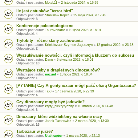
Ostatni post autor:
Motyl.11
«
2 listopada 2024, o 16:58
Ile jest gatunków "terror bird''
Ostatni post autor:
Stanisław Kopeć
«
25 maja 2024, o 17:49
Odpowiedzi:
3
Konferencje paleontologiczne
Ostatni post autor:
Taurovenator
«
19 lipca 2023, o 18:01
Odpowiedzi:
4
Trylobity - różne stany zachowania
Ostatni post autor:
Kriolofozaur Szymon Jagusztyn
«
12 grudnia 2022, o 23:13
Odpowiedzi:
2
Wyszukiwanie nowości, czyli informacja kluczem do sukcesu
Ostatni post autor:
Danu
«
8 stycznia 2022, o 18:01
Odpowiedzi:
18
Wystające zęby u drapieżnych dinozaurów?
Ostatni post autor:
nazuul
«
13 lipca 2021, o 18:34
Odpowiedzi:
1
[PYTANIE] Czy Argentynozaur mógł paść ofiarą Gigantozaura?
Ostatni post autor:
Ti58
«
17 czerwca 2020, o 22:39
Odpowiedzi:
4
Czy dinozaury mogły być jadowite?
Ostatni post autor:
kryty_niekrytyczny
«
10 marca 2020, o 14:48
Odpowiedzi:
6
Dinozaury, które widzieliśmy na własne oczy
Ostatni post autor:
Jacek Tatarewicz
«
2 marca 2020, o 13:30
Odpowiedzi:
16
Tarbozaur w jurze?
Ostatni post autor:
Utahraptor
«
1 marca 2020, o 22:13