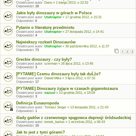
Ostatni post autor:
Danu
«
1 lutego 2013, o 22:52
Odpowiedzi:
18
Jakie były dinozaury w górach w Polsce
Ostatni post autor:
Utahraptor
«
17 grudnia 2012, o 15:31
Odpowiedzi:
6
Pytanie o literaturę przedmiotu
Ostatni post autor:
Utahraptor
«
27 listopada 2012, o 14:41
Odpowiedzi:
4
Najwiekszy rozkwit Dinozaurów
Ostatni post autor:
Utahraptor
«
30 października 2012, o 11:37
Odpowiedzi:
73
1
2
3
Greckie dinozaury - czy były?
Ostatni post autor:
szerman
«
26 lipca 2012, o 13:45
Odpowiedzi:
3
[PYTANIE] Czemu dinozaury byly tak duĹźe?
Ostatni post autor:
Dawid Mika
«
3 lipca 2012, o 07:32
Odpowiedzi:
17
[PYTANIE] Dinozaury żyjące w czasach giganotozaura
Ostatni post autor:
nazuul
«
13 grudnia 2011, o 18:09
Odpowiedzi:
3
Definicja Eusauropoda
Ostatni post autor:
Tomasz Singer
«
13 listopada 2011, o 21:43
Odpowiedzi:
1
ślady gadów z czerwonego spągowca depresji śródsudeckiej
Ostatni post autor:
tomek_bartus
«
1 września 2011, o 06:43
Odpowiedzi:
10
Jak to jest z tymi górami?