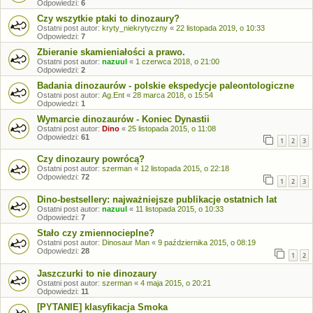
Odpowiedzi:
6
Czy wszytkie ptaki to dinozaury?
Ostatni post autor:
kryty_niekrytyczny
«
22 listopada 2019, o 10:33
Odpowiedzi:
7
Zbieranie skamieniałości a prawo.
Ostatni post autor:
nazuul
«
1 czerwca 2018, o 21:00
Odpowiedzi:
2
Badania dinozaurów - polskie ekspedycje paleontologiczne
Ostatni post autor:
Ag.Ent
«
28 marca 2018, o 15:54
Odpowiedzi:
1
Wymarcie dinozaurów - Koniec Dynastii
Ostatni post autor:
Dino
«
25 listopada 2015, o 11:08
Odpowiedzi:
61
1
2
3
Czy dinozaury powrócą?
Ostatni post autor:
szerman
«
12 listopada 2015, o 22:18
Odpowiedzi:
72
1
2
3
Dino-bestsellery: najważniejsze publikacje ostatnich lat
Ostatni post autor:
nazuul
«
11 listopada 2015, o 10:33
Odpowiedzi:
7
Stało czy zmiennocieplne?
Ostatni post autor:
Dinosaur Man
«
9 października 2015, o 08:19
Odpowiedzi:
28
1
2
Jaszczurki to nie dinozaury
Ostatni post autor:
szerman
«
4 maja 2015, o 20:21
Odpowiedzi:
11
[PYTANIE] klasyfikacja Smoka