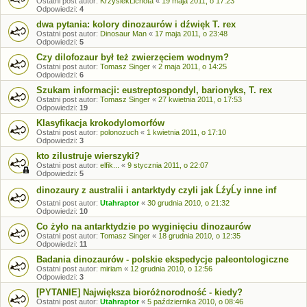
Ostatni post autor:
KrzysiekLichota
«
19 maja 2011, o 17:23
Odpowiedzi:
4
dwa pytania: kolory dinozaurów i dźwięk T. rex
Ostatni post autor:
Dinosaur Man
«
17 maja 2011, o 23:48
Odpowiedzi:
5
Czy dilofozaur był też zwierzęciem wodnym?
Ostatni post autor:
Tomasz Singer
«
2 maja 2011, o 14:25
Odpowiedzi:
6
Szukam informacji: eustreptospondyl, barionyks, T. rex
Ostatni post autor:
Tomasz Singer
«
27 kwietnia 2011, o 17:53
Odpowiedzi:
19
Klasyfikacja krokodylomorfów
Ostatni post autor:
polonozuch
«
1 kwietnia 2011, o 17:10
Odpowiedzi:
3
kto zilustruje wierszyki?
Ostatni post autor:
elfik...
«
9 stycznia 2011, o 22:07
Odpowiedzi:
5
dinozaury z australii i antarktydy czyli jak ĹźyĹy inne inf
Ostatni post autor:
Utahraptor
«
30 grudnia 2010, o 21:32
Odpowiedzi:
10
Co żyło na antarktydzie po wyginięciu dinozaurów
Ostatni post autor:
Tomasz Singer
«
18 grudnia 2010, o 12:35
Odpowiedzi:
11
Badania dinozaurów - polskie ekspedycje paleontologiczne
Ostatni post autor:
miriam
«
12 grudnia 2010, o 12:56
Odpowiedzi:
3
[PYTANIE] Największa bioróżnorodność - kiedy?
Ostatni post autor:
Utahraptor
«
5 października 2010, o 08:46