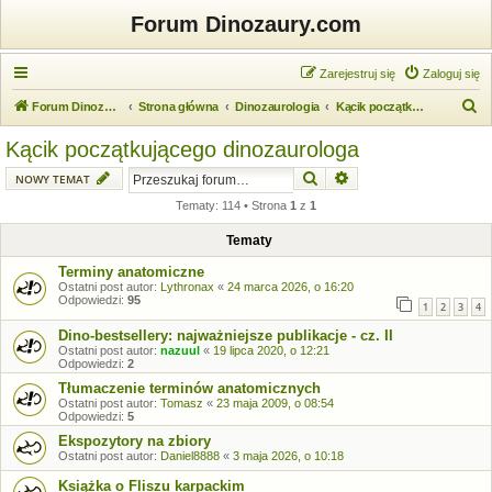
Forum Dinozaury.com
Zarejestruj się
Zaloguj się
S
Forum Dinozaury.com
Strona główna
Dinozaurologia
Kącik początkującego dinozaurologa
z
Kącik początkującego dinozaurologa
u
Szukaj
Wyszukiwanie zaawansow
NOWY TEMAT
k
Tematy: 114 • Strona
1
z
1
a
j
Tematy
Terminy anatomiczne
Ostatni post autor:
Lythronax
«
24 marca 2026, o 16:20
Odpowiedzi:
95
1
2
3
4
Dino-bestsellery: najważniejsze publikacje - cz. II
Ostatni post autor:
nazuul
«
19 lipca 2020, o 12:21
Odpowiedzi:
2
Tłumaczenie terminów anatomicznych
Ostatni post autor:
Tomasz
«
23 maja 2009, o 08:54
Odpowiedzi:
5
Ekspozytory na zbiory
Ostatni post autor:
Daniel8888
«
3 maja 2026, o 10:18
Książka o Fliszu karpackim