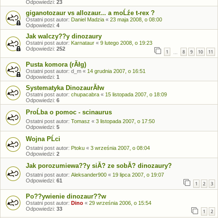
Odpowiedzi:
23
giganotozaur vs allozaur... a moĹźe t-rex ?
Ostatni post autor:
Daniel Madzia
«
23 maja 2008, o 08:00
Odpowiedzi:
4
Jak walczy??y dinozaury
Ostatni post autor:
Karnataur
«
9 lutego 2008, o 19:23
Odpowiedzi:
252
1
8
9
10
11
…
Pusta komora (rĂłg)
Ostatni post autor:
d_m
«
14 grudnia 2007, o 16:51
Odpowiedzi:
1
Systematyka DinozaurĂłw
Ostatni post autor:
chupacabra
«
15 listopada 2007, o 18:09
Odpowiedzi:
6
ProĹba o pomoc - scinaurus
Ostatni post autor:
Tomasz
«
3 listopada 2007, o 17:50
Odpowiedzi:
5
Wojna PĹci
Ostatni post autor:
Ptoku
«
3 września 2007, o 08:04
Odpowiedzi:
2
Jak porozumiewa??y siĂ? ze sobĂ? dinozaury?
Ostatni post autor:
Aleksander900
«
19 lipca 2007, o 19:07
Odpowiedzi:
61
1
2
3
Po??ywienie dinozaur??w
Ostatni post autor:
Dino
«
29 września 2006, o 15:54
Odpowiedzi:
33
1
2