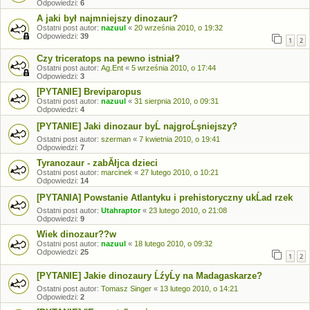
Odpowiedzi:
6
A jaki był najmniejszy dinozaur?
Ostatni post autor:
nazuul
«
20 września 2010, o 19:32
Odpowiedzi:
39
1
2
Czy triceratops na pewno istniał?
Ostatni post autor:
Ag.Ent
«
5 września 2010, o 17:44
Odpowiedzi:
3
[PYTANIE] Breviparopus
Ostatni post autor:
nazuul
«
31 sierpnia 2010, o 09:31
Odpowiedzi:
4
[PYTANIE] Jaki dinozaur byĹ najgroĹşniejszy?
Ostatni post autor:
szerman
«
7 kwietnia 2010, o 19:41
Odpowiedzi:
7
Tyranozaur - zabĂłjca dzieci
Ostatni post autor:
marcinek
«
27 lutego 2010, o 10:21
Odpowiedzi:
14
[PYTANIA] Powstanie Atlantyku i prehistoryczny ukĹad rzek
Ostatni post autor:
Utahraptor
«
23 lutego 2010, o 21:08
Odpowiedzi:
9
Wiek dinozaur??w
Ostatni post autor:
nazuul
«
18 lutego 2010, o 09:32
Odpowiedzi:
25
1
2
[PYTANIE] Jakie dinozaury ĹźyĹy na Madagaskarze?
Ostatni post autor:
Tomasz Singer
«
13 lutego 2010, o 14:21
Odpowiedzi:
2