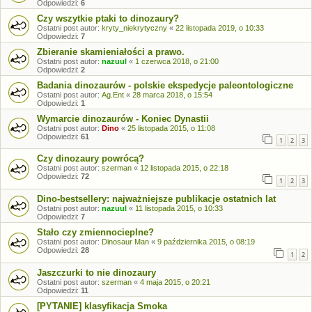
Odpowiedzi:
6
Czy wszytkie ptaki to dinozaury?
Ostatni post autor:
kryty_niekrytyczny
«
22 listopada 2019, o 10:33
Odpowiedzi:
7
Zbieranie skamieniałości a prawo.
Ostatni post autor:
nazuul
«
1 czerwca 2018, o 21:00
Odpowiedzi:
2
Badania dinozaurów - polskie ekspedycje paleontologiczne
Ostatni post autor:
Ag.Ent
«
28 marca 2018, o 15:54
Odpowiedzi:
1
Wymarcie dinozaurów - Koniec Dynastii
Ostatni post autor:
Dino
«
25 listopada 2015, o 11:08
Odpowiedzi:
61
1
2
3
Czy dinozaury powrócą?
Ostatni post autor:
szerman
«
12 listopada 2015, o 22:18
Odpowiedzi:
72
1
2
3
Dino-bestsellery: najważniejsze publikacje ostatnich lat
Ostatni post autor:
nazuul
«
11 listopada 2015, o 10:33
Odpowiedzi:
7
Stało czy zmiennocieplne?
Ostatni post autor:
Dinosaur Man
«
9 października 2015, o 08:19
Odpowiedzi:
28
1
2
Jaszczurki to nie dinozaury
Ostatni post autor:
szerman
«
4 maja 2015, o 20:21
Odpowiedzi:
11
[PYTANIE] klasyfikacja Smoka