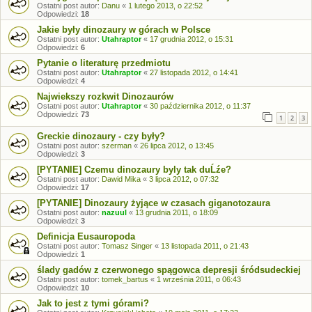
Ostatni post autor:
Danu
«
1 lutego 2013, o 22:52
Odpowiedzi:
18
Jakie były dinozaury w górach w Polsce
Ostatni post autor:
Utahraptor
«
17 grudnia 2012, o 15:31
Odpowiedzi:
6
Pytanie o literaturę przedmiotu
Ostatni post autor:
Utahraptor
«
27 listopada 2012, o 14:41
Odpowiedzi:
4
Najwiekszy rozkwit Dinozaurów
Ostatni post autor:
Utahraptor
«
30 października 2012, o 11:37
Odpowiedzi:
73
1
2
3
Greckie dinozaury - czy były?
Ostatni post autor:
szerman
«
26 lipca 2012, o 13:45
Odpowiedzi:
3
[PYTANIE] Czemu dinozaury byly tak duĹźe?
Ostatni post autor:
Dawid Mika
«
3 lipca 2012, o 07:32
Odpowiedzi:
17
[PYTANIE] Dinozaury żyjące w czasach giganotozaura
Ostatni post autor:
nazuul
«
13 grudnia 2011, o 18:09
Odpowiedzi:
3
Definicja Eusauropoda
Ostatni post autor:
Tomasz Singer
«
13 listopada 2011, o 21:43
Odpowiedzi:
1
ślady gadów z czerwonego spągowca depresji śródsudeckiej
Ostatni post autor:
tomek_bartus
«
1 września 2011, o 06:43
Odpowiedzi:
10
Jak to jest z tymi górami?