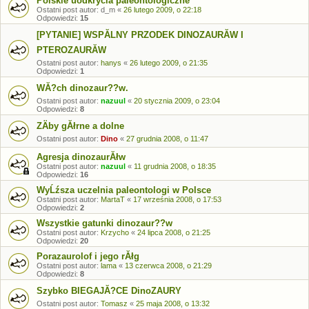
Polskie uodkrycia paleontologiczne
Ostatni post autor:
d_m
«
26 lutego 2009, o 22:18
Odpowiedzi:
15
[PYTANIE] WSPĂLNY PRZODEK DINOZAURĂW I
PTEROZAURĂW
Ostatni post autor:
hanys
«
26 lutego 2009, o 21:35
Odpowiedzi:
1
WĂ?ch dinozaur??w.
Ostatni post autor:
nazuul
«
20 stycznia 2009, o 23:04
Odpowiedzi:
8
ZÄby gĂłrne a dolne
Ostatni post autor:
Dino
«
27 grudnia 2008, o 11:47
Agresja dinozaurĂłw
Ostatni post autor:
nazuul
«
11 grudnia 2008, o 18:35
Odpowiedzi:
16
WyĹźsza uczelnia paleontologi w Polsce
Ostatni post autor:
MartaT
«
17 września 2008, o 17:53
Odpowiedzi:
2
Wszystkie gatunki dinozaur??w
Ostatni post autor:
Krzycho
«
24 lipca 2008, o 21:25
Odpowiedzi:
20
Porazaurolof i jego rĂłg
Ostatni post autor:
lama
«
13 czerwca 2008, o 21:29
Odpowiedzi:
8
Szybko BIEGAJĂ?CE DinoZAURY
Ostatni post autor:
Tomasz
«
25 maja 2008, o 13:32