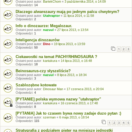
Ostatni post autor:
BartekChom
«
3 października 2014, o 14:09
Odpowiedzi:
14
Dlaczego alwarezaury mają po jednym palcu chwytnym?
Ostatni post autor:
Utahraptor
«
11 lipca 2014, o 11:58
Odpowiedzi:
2
Info o dinozaurze: Megalozaur.
Ostatni post autor:
nazuul
«
27 lipca 2013, o 13:54
Odpowiedzi:
1
Inteligencja dinozaurów
Ostatni post autor:
Dino
«
19 lipca 2013, o 13:59
Odpowiedzi:
50
1
2
3
Ciekawostki na temat PACHYRHINOSAURA ?
Ostatni post autor:
kaniukura
«
14 lipca 2013, o 16:48
Odpowiedzi:
18
Beinosaurus-czy słyszeliście?
Ostatni post autor:
nazuul
«
8 lipca 2013, o 18:34
Odpowiedzi:
3
Szablozębne kotowate
Ostatni post autor:
Dinosaur Man
«
17 czerwca 2013, o 20:04
Odpowiedzi:
4
[PYTANIE] polska wymowa nazwy "utahraptor"
Ostatni post autor:
kaniukura
«
16 czerwca 2013, o 17:48
Odpowiedzi:
8
[PYTANIA] Jak to czasem bywa nowy zadaje duzo pytan :)
Ostatni post autor:
szerman
«
6 maja 2013, o 18:54
Odpowiedzi:
115
1
2
3
4
5
Stratygrafia z podziałem pięter na mniejsze jednostki