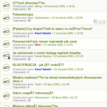
S??uch dinozaur??w.
Ostatni post autor:
dilong
«
28 września 2006, o 18:01
Odpowiedzi:
19
Paleoetologia
Ostatni post autor:
Xyphactinus
«
23 września 2006, o 18:39
Odpowiedzi:
38
1
2
[Pytanie] Czy drapie??nik to samo co miĂ?so??erca?
Ostatni post autor:
Karol Sabath
«
7 września 2006, o 13:56
Odpowiedzi:
5
Parazaurolof tym razem naprawde jak zywy
Ostatni post autor:
Dino
«
27 sierpnia 2006, o 13:21
Odpowiedzi:
13
Ja zamierzam z moim kolegą napisać książke.
Ostatni post autor:
Daniel Madzia
«
10 sierpnia 2006, o 20:28
Odpowiedzi:
15
KLASYFIKACJA - jak jĂ? zrobiĂ??
Ostatni post autor:
Karol Sabath
«
10 sierpnia 2006, o 10:28
Odpowiedzi:
2
Wiedza naukowc??w na temat nowoodokrytych dinozaurow-
skon o
Ostatni post autor:
Topiś
«
30 lipca 2006, o 21:48
Odpowiedzi:
5
Gdzie znajdĂ? informacjĂ?
Ostatni post autor:
Dakosaurus
«
26 lipca 2006, o 21:12
Odpowiedzi:
10
Miejsca odkryĂ? dinozaur??w