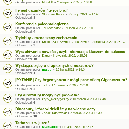
Ostatni post autor:
Motyl.11
«
2 listopada 2024, o 16:58
Ile jest gatunków "terror bird''
Ostatni post autor:
Stanisław Kopeć
«
25 maja 2024, o 17:49
Odpowiedzi:
3
Konferencje paleontologiczne
Ostatni post autor:
Taurovenator
«
19 lipca 2023, o 18:01
Odpowiedzi:
4
Trylobity - różne stany zachowania
Ostatni post autor:
Kriolofozaur Szymon Jagusztyn
«
12 grudnia 2022, o 23:13
Odpowiedzi:
2
Wyszukiwanie nowości, czyli informacja kluczem do sukcesu
Ostatni post autor:
Danu
«
8 stycznia 2022, o 18:01
Odpowiedzi:
18
Wystające zęby u drapieżnych dinozaurów?
Ostatni post autor:
nazuul
«
13 lipca 2021, o 18:34
Odpowiedzi:
1
[PYTANIE] Czy Argentynozaur mógł paść ofiarą Gigantozaura?
Ostatni post autor:
Ti58
«
17 czerwca 2020, o 22:39
Odpowiedzi:
4
Czy dinozaury mogły być jadowite?
Ostatni post autor:
kryty_niekrytyczny
«
10 marca 2020, o 14:48
Odpowiedzi:
6
Dinozaury, które widzieliśmy na własne oczy
Ostatni post autor:
Jacek Tatarewicz
«
2 marca 2020, o 13:30
Odpowiedzi:
16
Tarbozaur w jurze?
Ostatni post autor:
Utahraptor
«
1 marca 2020, o 22:13