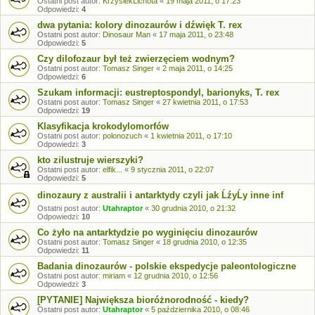
Ostatni post autor:
KrzysiekLichota
«
19 maja 2011, o 17:23
Odpowiedzi:
4
dwa pytania: kolory dinozaurów i dźwięk T. rex
Ostatni post autor:
Dinosaur Man
«
17 maja 2011, o 23:48
Odpowiedzi:
5
Czy dilofozaur był też zwierzęciem wodnym?
Ostatni post autor:
Tomasz Singer
«
2 maja 2011, o 14:25
Odpowiedzi:
6
Szukam informacji: eustreptospondyl, barionyks, T. rex
Ostatni post autor:
Tomasz Singer
«
27 kwietnia 2011, o 17:53
Odpowiedzi:
19
Klasyfikacja krokodylomorfów
Ostatni post autor:
polonozuch
«
1 kwietnia 2011, o 17:10
Odpowiedzi:
3
kto zilustruje wierszyki?
Ostatni post autor:
elfik...
«
9 stycznia 2011, o 22:07
Odpowiedzi:
5
dinozaury z australii i antarktydy czyli jak ĹźyĹy inne inf
Ostatni post autor:
Utahraptor
«
30 grudnia 2010, o 21:32
Odpowiedzi:
10
Co żyło na antarktydzie po wyginięciu dinozaurów
Ostatni post autor:
Tomasz Singer
«
18 grudnia 2010, o 12:35
Odpowiedzi:
11
Badania dinozaurów - polskie ekspedycje paleontologiczne
Ostatni post autor:
miriam
«
12 grudnia 2010, o 12:56
Odpowiedzi:
3
[PYTANIE] Największa bioróżnorodność - kiedy?
Ostatni post autor:
Utahraptor
«
5 października 2010, o 08:46