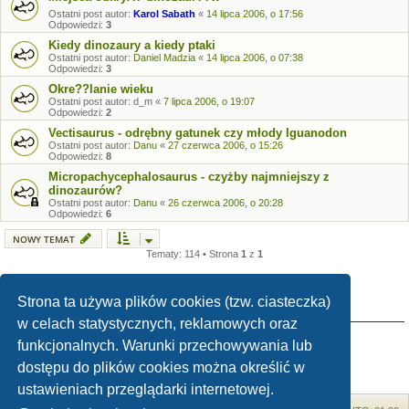
Ostatni post autor:
Karol Sabath
«
14 lipca 2006, o 17:56
Odpowiedzi:
3
Kiedy dinozaury a kiedy ptaki
Ostatni post autor:
Daniel Madzia
«
14 lipca 2006, o 07:38
Odpowiedzi:
3
Okre??lanie wieku
Ostatni post autor:
d_m
«
7 lipca 2006, o 19:07
Odpowiedzi:
2
Vectisaurus - odrębny gatunek czy młody Iguanodon
Ostatni post autor:
Danu
«
27 czerwca 2006, o 15:26
Odpowiedzi:
8
Micropachycephalosaurus - czyżby najmniejszy z
dinozaurów?
Ostatni post autor:
Danu
«
26 czerwca 2006, o 20:28
Odpowiedzi:
6
NOWY TEMAT
Tematy: 114 • Strona
1
z
1
Strona ta używa plików cookies (tzw. ciasteczka)
TWOJE UPRAWNIENIA NA TYM FORUM
w celach statystycznych, reklamowych oraz
Nie możesz
tworzyć nowych tematów
funkcjonalnych. Warunki przechowywania lub
Nie możesz
odpowiadać w tematach
Nie możesz
zmieniać swoich postów
dostępu do plików cookies można określić w
Nie możesz
usuwać swoich postów
Nie możesz
dodawać załączników
ustawieniach przeglądarki internetowej.