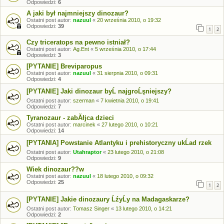
Odpowiedzi:
6
A jaki był najmniejszy dinozaur?
Ostatni post autor:
nazuul
«
20 września 2010, o 19:32
Odpowiedzi:
39
1
2
Czy triceratops na pewno istniał?
Ostatni post autor:
Ag.Ent
«
5 września 2010, o 17:44
Odpowiedzi:
3
[PYTANIE] Breviparopus
Ostatni post autor:
nazuul
«
31 sierpnia 2010, o 09:31
Odpowiedzi:
4
[PYTANIE] Jaki dinozaur byĹ najgroĹşniejszy?
Ostatni post autor:
szerman
«
7 kwietnia 2010, o 19:41
Odpowiedzi:
7
Tyranozaur - zabĂłjca dzieci
Ostatni post autor:
marcinek
«
27 lutego 2010, o 10:21
Odpowiedzi:
14
[PYTANIA] Powstanie Atlantyku i prehistoryczny ukĹad rzek
Ostatni post autor:
Utahraptor
«
23 lutego 2010, o 21:08
Odpowiedzi:
9
Wiek dinozaur??w
Ostatni post autor:
nazuul
«
18 lutego 2010, o 09:32
Odpowiedzi:
25
1
2
[PYTANIE] Jakie dinozaury ĹźyĹy na Madagaskarze?
Ostatni post autor:
Tomasz Singer
«
13 lutego 2010, o 14:21
Odpowiedzi:
2