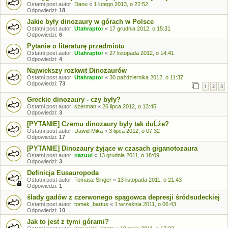
Ostatni post autor:
Danu
«
1 lutego 2013, o 22:52
Odpowiedzi:
18
Jakie były dinozaury w górach w Polsce
Ostatni post autor:
Utahraptor
«
17 grudnia 2012, o 15:31
Odpowiedzi:
6
Pytanie o literaturę przedmiotu
Ostatni post autor:
Utahraptor
«
27 listopada 2012, o 14:41
Odpowiedzi:
4
Najwiekszy rozkwit Dinozaurów
Ostatni post autor:
Utahraptor
«
30 października 2012, o 11:37
Odpowiedzi:
73
1
2
3
Greckie dinozaury - czy były?
Ostatni post autor:
szerman
«
26 lipca 2012, o 13:45
Odpowiedzi:
3
[PYTANIE] Czemu dinozaury byly tak duĹźe?
Ostatni post autor:
Dawid Mika
«
3 lipca 2012, o 07:32
Odpowiedzi:
17
[PYTANIE] Dinozaury żyjące w czasach giganotozaura
Ostatni post autor:
nazuul
«
13 grudnia 2011, o 18:09
Odpowiedzi:
3
Definicja Eusauropoda
Ostatni post autor:
Tomasz Singer
«
13 listopada 2011, o 21:43
Odpowiedzi:
1
ślady gadów z czerwonego spągowca depresji śródsudeckiej
Ostatni post autor:
tomek_bartus
«
1 września 2011, o 06:43
Odpowiedzi:
10
Jak to jest z tymi górami?