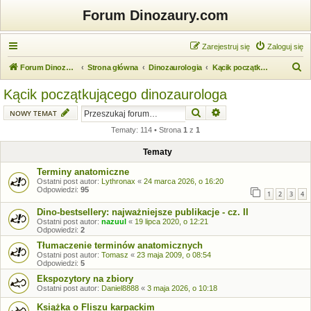
Forum Dinozaury.com
Zarejestruj się
Zaloguj się
S
Forum Dinozaury.com
Strona główna
Dinozaurologia
Kącik początkującego dinozaurologa
z
Kącik początkującego dinozaurologa
u
Szukaj
Wyszukiwanie zaawansow
NOWY TEMAT
k
Tematy: 114 • Strona
1
z
1
a
j
Tematy
Terminy anatomiczne
Ostatni post autor:
Lythronax
«
24 marca 2026, o 16:20
Odpowiedzi:
95
1
2
3
4
Dino-bestsellery: najważniejsze publikacje - cz. II
Ostatni post autor:
nazuul
«
19 lipca 2020, o 12:21
Odpowiedzi:
2
Tłumaczenie terminów anatomicznych
Ostatni post autor:
Tomasz
«
23 maja 2009, o 08:54
Odpowiedzi:
5
Ekspozytory na zbiory
Ostatni post autor:
Daniel8888
«
3 maja 2026, o 10:18
Książka o Fliszu karpackim