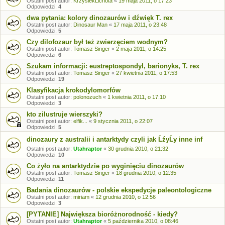
Ostatni post autor:
KrzysiekLichota
«
19 maja 2011, o 17:23
Odpowiedzi:
4
dwa pytania: kolory dinozaurów i dźwięk T. rex
Ostatni post autor:
Dinosaur Man
«
17 maja 2011, o 23:48
Odpowiedzi:
5
Czy dilofozaur był też zwierzęciem wodnym?
Ostatni post autor:
Tomasz Singer
«
2 maja 2011, o 14:25
Odpowiedzi:
6
Szukam informacji: eustreptospondyl, barionyks, T. rex
Ostatni post autor:
Tomasz Singer
«
27 kwietnia 2011, o 17:53
Odpowiedzi:
19
Klasyfikacja krokodylomorfów
Ostatni post autor:
polonozuch
«
1 kwietnia 2011, o 17:10
Odpowiedzi:
3
kto zilustruje wierszyki?
Ostatni post autor:
elfik...
«
9 stycznia 2011, o 22:07
Odpowiedzi:
5
dinozaury z australii i antarktydy czyli jak ĹźyĹy inne inf
Ostatni post autor:
Utahraptor
«
30 grudnia 2010, o 21:32
Odpowiedzi:
10
Co żyło na antarktydzie po wyginięciu dinozaurów
Ostatni post autor:
Tomasz Singer
«
18 grudnia 2010, o 12:35
Odpowiedzi:
11
Badania dinozaurów - polskie ekspedycje paleontologiczne
Ostatni post autor:
miriam
«
12 grudnia 2010, o 12:56
Odpowiedzi:
3
[PYTANIE] Największa bioróżnorodność - kiedy?
Ostatni post autor:
Utahraptor
«
5 października 2010, o 08:46