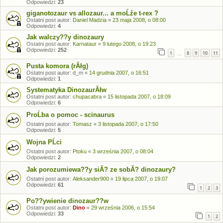
Odpowiedzi:
23
giganotozaur vs allozaur... a moĹźe t-rex ?
Ostatni post autor:
Daniel Madzia
«
23 maja 2008, o 08:00
Odpowiedzi:
4
Jak walczy??y dinozaury
Ostatni post autor:
Karnataur
«
9 lutego 2008, o 19:23
Odpowiedzi:
252
1
8
9
10
11
…
Pusta komora (rĂłg)
Ostatni post autor:
d_m
«
14 grudnia 2007, o 16:51
Odpowiedzi:
1
Systematyka DinozaurĂłw
Ostatni post autor:
chupacabra
«
15 listopada 2007, o 18:09
Odpowiedzi:
6
ProĹba o pomoc - scinaurus
Ostatni post autor:
Tomasz
«
3 listopada 2007, o 17:50
Odpowiedzi:
5
Wojna PĹci
Ostatni post autor:
Ptoku
«
3 września 2007, o 08:04
Odpowiedzi:
2
Jak porozumiewa??y siĂ? ze sobĂ? dinozaury?
Ostatni post autor:
Aleksander900
«
19 lipca 2007, o 19:07
Odpowiedzi:
61
1
2
3
Po??ywienie dinozaur??w
Ostatni post autor:
Dino
«
29 września 2006, o 15:54
Odpowiedzi:
33
1
2