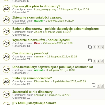
Odpowiedzi:
6
Czy wszytkie ptaki to dinozaury?
Ostatni post autor:
kryty_niekrytyczny
«
22 listopada 2019, o 10:33
Odpowiedzi:
7
Zbieranie skamieniałości a prawo.
Ostatni post autor:
nazuul
«
1 czerwca 2018, o 21:00
Odpowiedzi:
2
Badania dinozaurów - polskie ekspedycje paleontologiczne
Ostatni post autor:
Ag.Ent
«
28 marca 2018, o 15:54
Odpowiedzi:
1
Wymarcie dinozaurów - Koniec Dynastii
Ostatni post autor:
Dino
«
25 listopada 2015, o 11:08
Odpowiedzi:
61
1
2
3
Czy dinozaury powrócą?
Ostatni post autor:
szerman
«
12 listopada 2015, o 22:18
Odpowiedzi:
72
1
2
3
Dino-bestsellery: najważniejsze publikacje ostatnich lat
Ostatni post autor:
nazuul
«
11 listopada 2015, o 10:33
Odpowiedzi:
7
Stało czy zmiennocieplne?
Ostatni post autor:
Dinosaur Man
«
9 października 2015, o 08:19
Odpowiedzi:
28
1
2
Jaszczurki to nie dinozaury
Ostatni post autor:
szerman
«
4 maja 2015, o 20:21
Odpowiedzi:
11
[PYTANIE] klasyfikacja Smoka