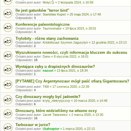
Ostatni post autor:
Motyl.11
«
2 listopada 2024, o 16:58
Ile jest gatunków "terror bird''
Ostatni post autor:
Stanisław Kopeć
«
25 maja 2024, o 17:49
Odpowiedzi:
3
Konferencje paleontologiczne
Ostatni post autor:
Taurovenator
«
19 lipca 2023, o 18:01
Odpowiedzi:
4
Trylobity - różne stany zachowania
Ostatni post autor:
Kriolofozaur Szymon Jagusztyn
«
12 grudnia 2022, o 23:13
Odpowiedzi:
2
Wyszukiwanie nowości, czyli informacja kluczem do sukcesu
Ostatni post autor:
Danu
«
8 stycznia 2022, o 18:01
Odpowiedzi:
18
Wystające zęby u drapieżnych dinozaurów?
Ostatni post autor:
nazuul
«
13 lipca 2021, o 18:34
Odpowiedzi:
1
[PYTANIE] Czy Argentynozaur mógł paść ofiarą Gigantozaura?
Ostatni post autor:
Ti58
«
17 czerwca 2020, o 22:39
Odpowiedzi:
4
Czy dinozaury mogły być jadowite?
Ostatni post autor:
kryty_niekrytyczny
«
10 marca 2020, o 14:48
Odpowiedzi:
6
Dinozaury, które widzieliśmy na własne oczy
Ostatni post autor:
Jacek Tatarewicz
«
2 marca 2020, o 13:30
Odpowiedzi:
16
Tarbozaur w jurze?
Ostatni post autor:
Utahraptor
«
1 marca 2020, o 22:13