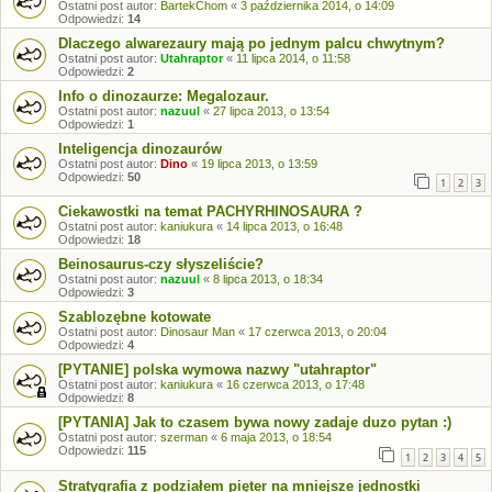
Ostatni post autor:
BartekChom
«
3 października 2014, o 14:09
Odpowiedzi:
14
Dlaczego alwarezaury mają po jednym palcu chwytnym?
Ostatni post autor:
Utahraptor
«
11 lipca 2014, o 11:58
Odpowiedzi:
2
Info o dinozaurze: Megalozaur.
Ostatni post autor:
nazuul
«
27 lipca 2013, o 13:54
Odpowiedzi:
1
Inteligencja dinozaurów
Ostatni post autor:
Dino
«
19 lipca 2013, o 13:59
Odpowiedzi:
50
1
2
3
Ciekawostki na temat PACHYRHINOSAURA ?
Ostatni post autor:
kaniukura
«
14 lipca 2013, o 16:48
Odpowiedzi:
18
Beinosaurus-czy słyszeliście?
Ostatni post autor:
nazuul
«
8 lipca 2013, o 18:34
Odpowiedzi:
3
Szablozębne kotowate
Ostatni post autor:
Dinosaur Man
«
17 czerwca 2013, o 20:04
Odpowiedzi:
4
[PYTANIE] polska wymowa nazwy "utahraptor"
Ostatni post autor:
kaniukura
«
16 czerwca 2013, o 17:48
Odpowiedzi:
8
[PYTANIA] Jak to czasem bywa nowy zadaje duzo pytan :)
Ostatni post autor:
szerman
«
6 maja 2013, o 18:54
Odpowiedzi:
115
1
2
3
4
5
Stratygrafia z podziałem pięter na mniejsze jednostki