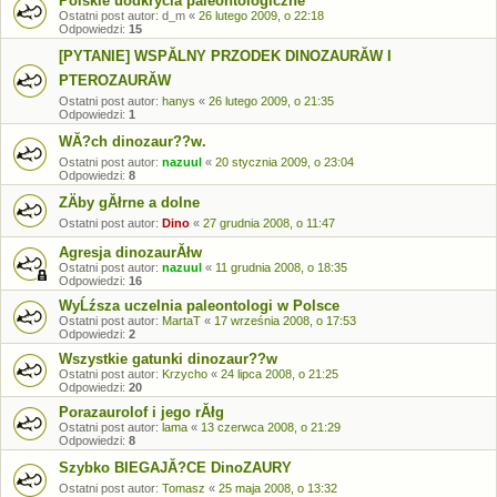
Polskie uodkrycia paleontologiczne
Ostatni post autor:
d_m
«
26 lutego 2009, o 22:18
Odpowiedzi:
15
[PYTANIE] WSPĂLNY PRZODEK DINOZAURĂW I
PTEROZAURĂW
Ostatni post autor:
hanys
«
26 lutego 2009, o 21:35
Odpowiedzi:
1
WĂ?ch dinozaur??w.
Ostatni post autor:
nazuul
«
20 stycznia 2009, o 23:04
Odpowiedzi:
8
ZÄby gĂłrne a dolne
Ostatni post autor:
Dino
«
27 grudnia 2008, o 11:47
Agresja dinozaurĂłw
Ostatni post autor:
nazuul
«
11 grudnia 2008, o 18:35
Odpowiedzi:
16
WyĹźsza uczelnia paleontologi w Polsce
Ostatni post autor:
MartaT
«
17 września 2008, o 17:53
Odpowiedzi:
2
Wszystkie gatunki dinozaur??w
Ostatni post autor:
Krzycho
«
24 lipca 2008, o 21:25
Odpowiedzi:
20
Porazaurolof i jego rĂłg
Ostatni post autor:
lama
«
13 czerwca 2008, o 21:29
Odpowiedzi:
8
Szybko BIEGAJĂ?CE DinoZAURY
Ostatni post autor:
Tomasz
«
25 maja 2008, o 13:32