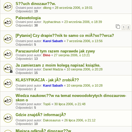
S??uch dinozaur??w.
Ostatni post autor:
dilong
«
28 września 2006, o 18:01
Odpowiedzi:
19
Paleoetologia
Ostatni post autor:
Xyphactinus
«
23 września 2006, o 18:39
Odpowiedzi:
38
1
2
[Pytanie] Czy drapie??nik to samo co miĂ?so??erca?
Ostatni post autor:
Karol Sabath
«
7 września 2006, o 13:56
Odpowiedzi:
5
Parazaurolof tym razem naprawde jak zywy
Ostatni post autor:
Dino
«
27 sierpnia 2006, o 13:21
Odpowiedzi:
13
Ja zamierzam z moim kolegą napisać książke.
Ostatni post autor:
Daniel Madzia
«
10 sierpnia 2006, o 20:28
Odpowiedzi:
15
KLASYFIKACJA - jak jĂ? zrobiĂ??
Ostatni post autor:
Karol Sabath
«
10 sierpnia 2006, o 10:28
Odpowiedzi:
2
Wiedza naukowc??w na temat nowoodokrytych dinozaurow-
skon o
Ostatni post autor:
Topiś
«
30 lipca 2006, o 21:48
Odpowiedzi:
5
Gdzie znajdĂ? informacjĂ?
Ostatni post autor:
Dakosaurus
«
26 lipca 2006, o 21:12
Odpowiedzi:
10
Miejsca odkryĂ? dinozaur??w