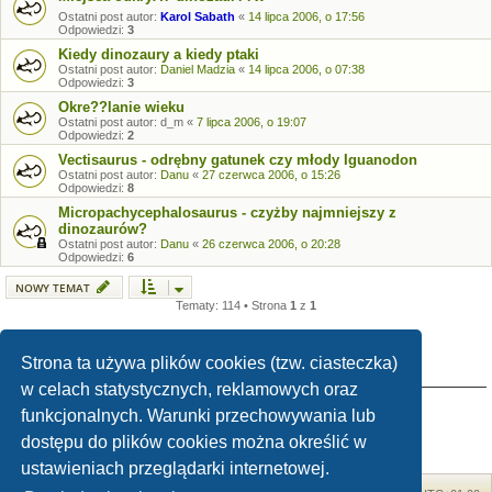
Ostatni post autor:
Karol Sabath
«
14 lipca 2006, o 17:56
Odpowiedzi:
3
Kiedy dinozaury a kiedy ptaki
Ostatni post autor:
Daniel Madzia
«
14 lipca 2006, o 07:38
Odpowiedzi:
3
Okre??lanie wieku
Ostatni post autor:
d_m
«
7 lipca 2006, o 19:07
Odpowiedzi:
2
Vectisaurus - odrębny gatunek czy młody Iguanodon
Ostatni post autor:
Danu
«
27 czerwca 2006, o 15:26
Odpowiedzi:
8
Micropachycephalosaurus - czyżby najmniejszy z
dinozaurów?
Ostatni post autor:
Danu
«
26 czerwca 2006, o 20:28
Odpowiedzi:
6
NOWY TEMAT
Tematy: 114 • Strona
1
z
1
Strona ta używa plików cookies (tzw. ciasteczka)
TWOJE UPRAWNIENIA NA TYM FORUM
w celach statystycznych, reklamowych oraz
Nie możesz
tworzyć nowych tematów
funkcjonalnych. Warunki przechowywania lub
Nie możesz
odpowiadać w tematach
Nie możesz
zmieniać swoich postów
dostępu do plików cookies można określić w
Nie możesz
usuwać swoich postów
Nie możesz
dodawać załączników
ustawieniach przeglądarki internetowej.