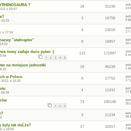
CHYRHINOSAURA ?
aut
18
31230
14 
013, o 20:47
ie?
aut
3
16758
8 l
o 15:15
aut
4
13016
17 
, o 17:54
azwy "utahraptor"
aut
8
18857
16 
 14:02
wa nowy zadaje duzo pytan :)
aut
115
171897
6 m
0:59
1
2
3
4
5
ęter na mniejsze jednostki
aut
18
46239
1 l
16:15
ach w Polsce
aut
6
17752
17 
 2012, o 15:20
iotu
aut
4
11931
27 
o 09:34
urów
aut
73
190146
30 
1
2
3
y?
aut
3
11234
26 
12
 byly tak duĹźe?
aut
17
32617
3 l
9, o 18:58