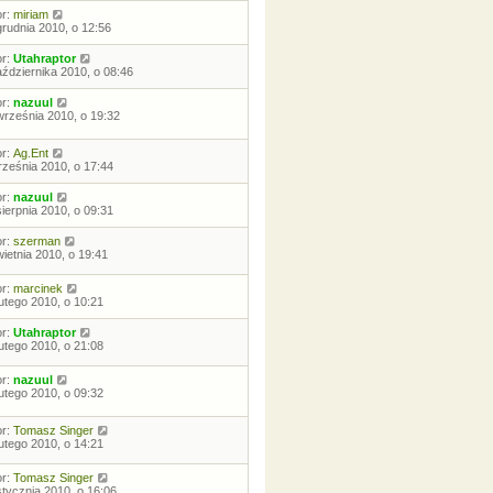
or:
miriam
grudnia 2010, o 12:56
or:
Utahraptor
aździernika 2010, o 08:46
or:
nazuul
września 2010, o 19:32
or:
Ag.Ent
rześnia 2010, o 17:44
or:
nazuul
sierpnia 2010, o 09:31
or:
szerman
wietnia 2010, o 19:41
or:
marcinek
lutego 2010, o 10:21
or:
Utahraptor
lutego 2010, o 21:08
or:
nazuul
lutego 2010, o 09:32
or:
Tomasz Singer
lutego 2010, o 14:21
or:
Tomasz Singer
stycznia 2010, o 16:06