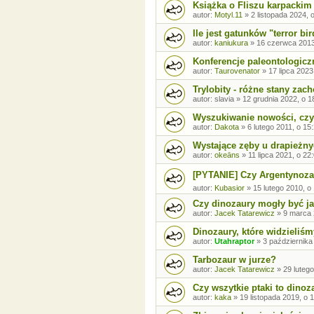
Książka o Fliszu karpackim
autor:
Motyl.11
»
2 listopada 2024, 
Ile jest gatunków "terror bird
autor:
kaniukura
»
16 czerwca 2013
Konferencje paleontologicz
autor:
Taurovenator
»
17 lipca 2023
Trylobity - różne stany zac
autor:
slavia
»
12 grudnia 2022, o 1
Wyszukiwanie nowości, czy
autor:
Dakota
»
6 lutego 2011, o 15
Wystające zęby u drapieżn
autor:
okeāns
»
11 lipca 2021, o 22
[PYTANIE] Czy Argentynozau
autor:
Kubasior
»
15 lutego 2010, o
Czy dinozaury mogły być j
autor:
Jacek Tatarewicz
»
9 marca 
Dinozaury, które widzieliś
autor:
Utahraptor
»
3 października
Tarbozaur w jurze?
autor:
Jacek Tatarewicz
»
29 luteg
Czy wszytkie ptaki to dinoz
autor:
kaka
»
19 listopada 2019, o 