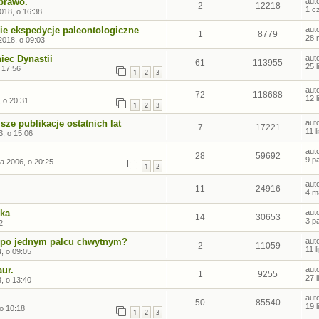
 prawo.
aut
2
12218
1 c
018, o 16:38
ie ekspedycje paleontologiczne
aut
1
8779
28 
2018, o 09:03
iec Dynastii
aut
61
113955
25 
 17:56
1
2
3
aut
72
118688
12 
 o 20:31
1
2
3
sze publikacje ostatnich lat
aut
7
17221
11 
3, o 15:06
aut
28
59692
9 p
a 2006, o 20:25
1
2
aut
11
24916
4 m
oka
aut
14
30653
3 p
2
 po jednym palcu chwytnym?
aut
2
11059
11 l
4, o 09:05
ur.
aut
1
9255
27 
3, o 13:40
aut
50
85540
19 
o 10:18
1
2
3