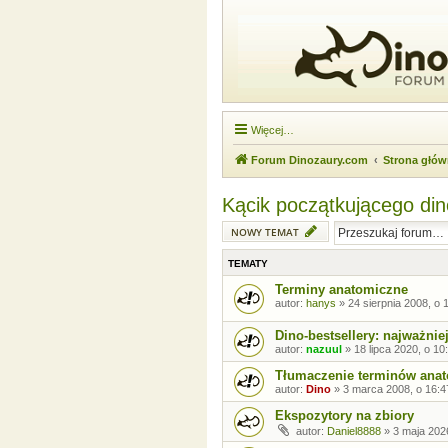
Więcej…
Forum Dinozaury.com
Strona głó
Kącik początkującego di
NOWY TEMAT
TEMATY
Terminy anatomiczne
autor:
hanys
»
24 sierpnia 2008, o 
Dino-bestsellery: najważniej
autor:
nazuul
»
18 lipca 2020, o 10
Tłumaczenie terminów ana
autor:
Dino
»
3 marca 2008, o 16:4
Ekspozytory na zbiory
autor:
Daniel8888
»
3 maja 202