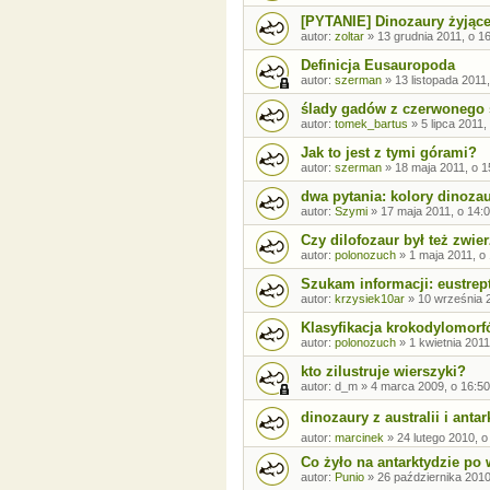
[PYTANIE] Dinozaury żyjąc
autor:
zoltar
»
13 grudnia 2011, o 1
Definicja Eusauropoda
autor:
szerman
»
13 listopada 2011
ślady gadów z czerwonego 
autor:
tomek_bartus
»
5 lipca 2011,
Jak to jest z tymi górami?
autor:
szerman
»
18 maja 2011, o 1
dwa pytania: kolory dinozau
autor:
Szymi
»
17 maja 2011, o 14:
Czy dilofozaur był też zw
autor:
polonozuch
»
1 maja 2011, o
Szukam informacji: eustrept
autor:
krzysiek10ar
»
10 września 
Klasyfikacja krokodylomor
autor:
polonozuch
»
1 kwietnia 2011
kto zilustruje wierszyki?
autor:
d_m
»
4 marca 2009, o 16:50
dinozaury z australii i antar
autor:
marcinek
»
24 lutego 2010, o
Co żyło na antarktydzie po
autor:
Punio
»
26 października 2010