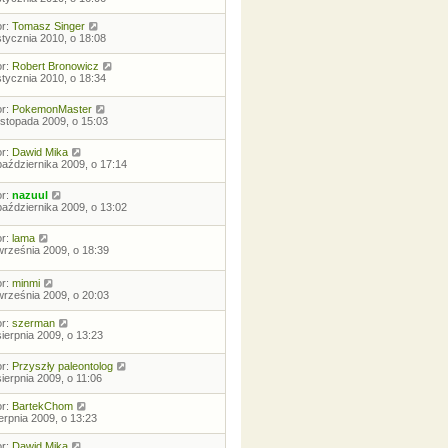
or:
Tomasz Singer
stycznia 2010, o 18:08
or:
Robert Bronowicz
stycznia 2010, o 18:34
or:
PokemonMaster
listopada 2009, o 15:03
or:
Dawid Mika
października 2009, o 17:14
or:
nazuul
października 2009, o 13:02
or:
lama
września 2009, o 18:39
or:
minmi
września 2009, o 20:03
or:
szerman
sierpnia 2009, o 13:23
or:
Przyszły paleontolog
sierpnia 2009, o 11:06
or:
BartekChom
ierpnia 2009, o 13:23
or:
Dawid Mika