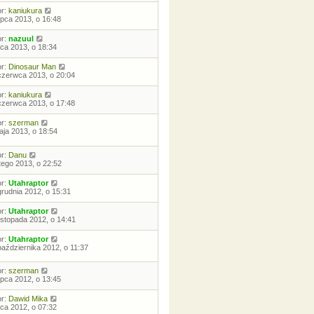
or:
kaniukura
lipca 2013, o 16:48
or:
nazuul
ipca 2013, o 18:34
or:
Dinosaur Man
czerwca 2013, o 20:04
or:
kaniukura
czerwca 2013, o 17:48
or:
szerman
aja 2013, o 18:54
or:
Danu
utego 2013, o 22:52
or:
Utahraptor
grudnia 2012, o 15:31
or:
Utahraptor
listopada 2012, o 14:41
or:
Utahraptor
października 2012, o 11:37
or:
szerman
lipca 2012, o 13:45
or:
Dawid Mika
ipca 2012, o 07:32