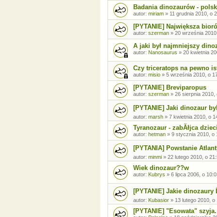
Badania dinozaurów - polsk
autor:
miriam
»
11 grudnia 2010, o 
[PYTANIE] Największa bior
autor:
szerman
»
20 września 2010,
A jaki był najmniejszy dino
autor:
Nanosaurus
»
20 kwietnia 20
Czy triceratops na pewno is
autor:
misio
»
5 września 2010, o 1
[PYTANIE] Breviparopus
autor:
szerman
»
26 sierpnia 2010,
[PYTANIE] Jaki dinozaur by
autor:
marsh
»
7 kwietnia 2010, o 1
Tyranozaur - zabĂłjca dziec
autor:
hetman
»
9 stycznia 2010, o
[PYTANIA] Powstanie Atlanty
autor:
minmi
»
22 lutego 2010, o 21
Wiek dinozaur??w
autor:
Kubrys
»
6 lipca 2006, o 10:
[PYTANIE] Jakie dinozaury 
autor:
Kubasior
»
13 lutego 2010, o
[PYTANIE] "Esowata" szyja.