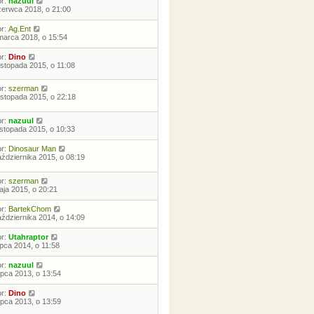
or:
nazuul
zerwca 2018, o 21:00
or:
Ag.Ent
marca 2018, o 15:54
or:
Dino
listopada 2015, o 11:08
or:
szerman
listopada 2015, o 22:18
or:
nazuul
listopada 2015, o 10:33
or:
Dinosaur Man
aździernika 2015, o 08:19
or:
szerman
aja 2015, o 20:21
or:
BartekChom
aździernika 2014, o 14:09
or:
Utahraptor
ipca 2014, o 11:58
or:
nazuul
lipca 2013, o 13:54
or:
Dino
lipca 2013, o 13:59