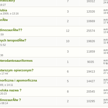
eratozaury
7
16312
24 
19:27
dubia
aut
3
12026
19 
ca 2009, o 13:16
orĂłw
aut
2
10669
17 
aut
a dinozaurĂłw??
12
25574
13 
:59
aut
onych teropodĂłw?
10
19826
11 
 21:52
aut
3
11859
10 
:38
eterodantosauriformes
aut
1
9035
6 li
jstarszym opierzonym?
aut
6
19413
27 
o 17:44
aut
morficzna i apomorficzna
5
14427
17 
009, o 14:11
polska nazwa ?
aut
8
20545
14 
 20:23
dinozaurĂłw ?
aut
2
10295
24 
o 08:14