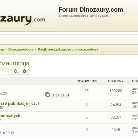
Forum Dinozaury.com
z nami przeniesiesz się w czasie...
wna
Dinozaurologia
Kącik początkującego dinozaurologa
nozaurologa
Szukaj
Wyszukiwanie zaawansowane
ODPOWIEDZI
ODSŁONY
OST
aut
95
180268
24 
16:23
1
2
3
4
sze publikacje - cz. II
aut
2
24354
19 
:57
tomicznych
aut
5
32107
23 
7
aut
0
4349
3 m
6, o 10:18