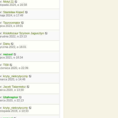
or:
Motyl.11
istopada 2024, o 16:58
or:
Stanisław Kopeć
maja 2024, o 17:49
or:
Taurovenator
lipca 2023, o 18:01
or:
Kriolofozaur Szymon Jagusztyn
grudnia 2022, o 23:13
or:
Danu
tycznia 2022, o 18:01
or:
nazuul
lipca 2021, o 18:34
or:
Ti58
czerwca 2020, o 22:39
or:
kryty_niekrytyczny
marca 2020, o 14:48
or:
Jacek Tatarewicz
arca 2020, o 13:30
or:
Utahraptor
arca 2020, o 22:13
or:
kryty_niekrytyczny
listopada 2019, o 10:33