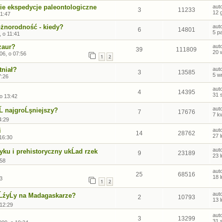
ie ekspedycje paleontologiczne
aut
3
11233
12 
21:47
óżnorodność - kiedy?
aut
6
14801
5 p
 o 11:41
zaur?
aut
39
111809
20 
06, o 07:56
1
2
tniał?
aut
3
13585
5 w
7:26
aut
4
14395
31 
 o 13:42
aut
Ĺ najgroĹşniejszy?
7
17676
7 k
4:29
i
aut
14
28762
27 
 16:30
aut
ku i prehistoryczny ukĹad rzek
9
23189
23 
:58
aut
25
68516
18 
03
1
2
aut
ĹźyĹy na Madagaskarze?
2
10793
13 
 12:29
aut
3
13299
31 