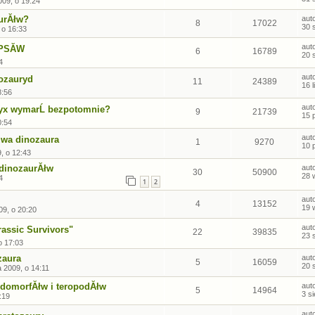
009, o 19:24
urĂłw?
aut
8
17022
30 
 o 16:33
aut
PSĂW
6
16789
20 
4
aut
nozauryd
11
24389
16 
8:56
aut
yx wymarĹ bezpotomnie?
9
21739
15 
0:54
aut
zwa dinozaura
1
9270
10 
, o 12:43
dinozaurĂłw
aut
30
50900
28 
4
1
2
aut
4
13152
19 
09, o 20:20
aut
rassic Survivors"
22
39835
23 
o 17:03
zaura
aut
5
16059
20 
a 2009, o 14:11
domorfĂłw i teropodĂłw
aut
5
14964
3 s
:19
aut