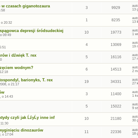
e w czasach giganotozaura
aut
3
9929
13 
6:58
aut
1
8235
13 
, o 20:32
spągowca depresji śródsudeckiej
aut
10
19773
1 w
 o 09:49
aut
4
13069
19 
5:51
rów i dźwięk T. rex
aut
5
16116
17 
00
ierzęciem wodnym?
aut
6
14513
2 m
 12:18
ospondyl, barionyks, T. rex
aut
19
34331
27 
2008, o 21:17
fów
aut
3
11400
1 k
, o 14:43
aut
5
15022
9 s
aut
ktydy czyli jak ĹźyĹy inne inf
10
21180
30 
 11:30
 wyginięciu dinozaurów
aut
11
22336
18 
, o 17:04