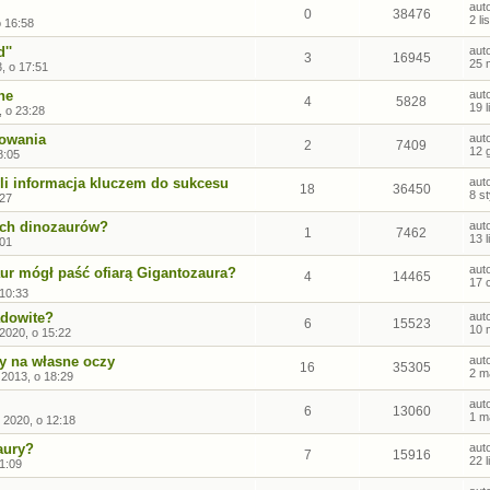
aut
0
38476
2 l
o 16:58
''
aut
3
16945
25 
, o 17:51
ne
aut
4
5828
19 
, o 23:28
howania
aut
2
7409
12 
8:05
li informacja kluczem do sukcesu
aut
18
36450
8 s
:27
ych dinozaurów?
aut
1
7462
13 
:01
aut
r mógł paść ofiarą Gigantozaura?
4
14465
17 
 10:33
adowite?
aut
6
15523
10 
2020, o 15:22
my na własne oczy
aut
16
35305
2 m
 2013, o 18:29
aut
6
13060
1 m
o 2020, o 12:18
aury?
aut
7
15916
22 
11:09