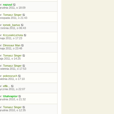
or:
nazuul
grudnia 2011, o 18:09
or:
Tomasz Singer
listopada 2011, o 21:43
or:
tomek_bartus
rześnia 2011, o 06:43
or:
KrzysiekLichota
maja 2011, o 17:23
or:
Dinosaur Man
maja 2011, o 23:48
or:
Tomasz Singer
aja 2011, o 14:25
or:
Tomasz Singer
kwietnia 2011, o 17:53
or:
polonozuch
wietnia 2011, o 17:10
or:
elfik...
tycznia 2011, o 22:07
or:
Utahraptor
grudnia 2010, o 21:32
or:
Tomasz Singer
grudnia 2010, o 12:35