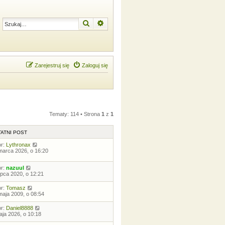
Szukaj
Wyszukiwanie zaawansowane
Zarejestruj się
Zaloguj się
Tematy: 114 • Strona
1
z
1
ATNI POST
or:
Lythronax
marca 2026, o 16:20
or:
nazuul
lipca 2020, o 12:21
or:
Tomasz
maja 2009, o 08:54
or:
Daniel8888
aja 2026, o 10:18