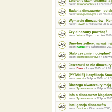
Zbieranie skamieniałości a
autor:
Tetrapodophis
»
1 czerwca 2
Badania dinozaurów - polsk
autor:
tmvngocdung99
»
28 marca 
Wymarcie dinozaurów - Kon
autor:
Dawids
»
28 kwietnia 2006, o
Czy dinozaury powrócą?
autor:
Yaha
»
26 października 2010,
Dino-bestsellery: najważniej
autor:
nazuul
»
6 października 201
Stało czy zmiennocieplne?
autor:
Eustreptospondyl
»
4 czerwc
Jaszczurki to nie dinozaury
autor:
Dino
»
1 maja 2015, o 12:09
[PYTANIE] klasyfikacja Sm
autor:
minmi
»
24 lipca 2009, o 14:3
Dlaczego alwarezaury mają
autor:
Tyranosaurus
»
10 lipca 201
Info o dinozaurze: Megaloza
autor:
Tyranosaurus
»
27 lipca 201
Inteligencja dinozaurów
autor:
Domino
»
25 września 2006, 