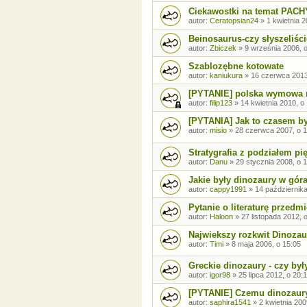
Ciekawostki na temat PA
autor:
Ceratopsian24
»
1 kwietnia 2
Beinosaurus-czy słyszeliśc
autor:
Zbiczek
»
9 września 2006, 
Szablozębne kotowate
autor:
kaniukura
»
16 czerwca 2013
[PYTANIE] polska wymowa n
autor:
filip123
»
14 kwietnia 2010, o
[PYTANIA] Jak to czasem by
autor:
misio
»
28 czerwca 2007, o 1
Stratygrafia z podziałem pi
autor:
Danu
»
29 stycznia 2008, o 
Jakie były dinozaury w gór
autor:
cappy1991
»
14 października
Pytanie o literaturę przedm
autor:
Haloon
»
27 listopada 2012, 
Najwiekszy rozkwit Dinoza
autor:
Timi
»
8 maja 2006, o 15:05
Greckie dinozaury - czy był
autor:
igor98
»
25 lipca 2012, o 20:
[PYTANIE] Czemu dinozaury
autor:
saphira1541
»
2 kwietnia 200