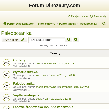
Forum Dinozaury.com
Zarejestruj się
Zaloguj się
S
Forum Dinozaury.com
Strona główna
Paleontologia
Paleobotanika
z
Paleobotanika
u
Szukaj
Wyszukiwanie zaawansow
NOWY TEMAT
k
Tematy: 20 • Strona
1
z
1
a
j
Tematy
kordaity
Ostatni post autor:
Ti58
«
16 czerwca 2020, o 17:13
Odpowiedzi:
5
Wymarłe drzewa
Ostatni post autor:
szerman
«
9 marca 2016, o 20:44
Odpowiedzi:
4
Paleobotanika
Ostatni post autor:
Jacek Tatarewicz
«
9 listopada 2015, o 23:43
Odpowiedzi:
1
Sigillaria elegans
Ostatni post autor:
klosia
«
26 maja 2014, o 12:46
Odpowiedzi:
6
Lądowe środowiska roślinne w dewonie