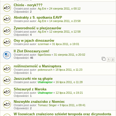
Chinle - noryk???
Ostatni post autor:
Ag.Ent
«
24 sierpnia 2011, o 00:12
Odpowiedzi:
2
Abstrakty z 9. spotkania EAVP
Ostatni post autor:
Ag.Ent
«
14 sierpnia 2011, o 23:58
Żyworodność u plezjozaurów
Ostatni post autor:
Ag.Ent
«
12 sierpnia 2011, o 12:58
Odpowiedzi:
4
Osy w jajach dinozaurów
Ostatni post autor:
szerman
«
31 lipca 2011, o 19:01
II Zlot Dinozaury.com!
Ostatni post autor:
fajanSowa
«
31 sierpnia 2011, o 20:02
Odpowiedzi:
46
1
2
roślinożerność u Maniraptora
Ostatni post autor:
polonozuch
«
18 lipca 2011, o 11:23
Odpowiedzi:
1
Jaszczurki nie są głupie
Ostatni post autor:
Utahraptor
«
16 lipca 2011, o 11:28
Silezauryd z Maroka
Ostatni post autor:
Utahraptor
«
12 lipca 2011, o 19:21
Odpowiedzi:
1
Niezwykłe znalezisko z Niemiec
Ostatni post autor:
Tomasz Singer
«
9 lipca 2011, o 09:41
Odpowiedzi:
2
W lisowicach znaleziono szkielet teropoda oraz dicynodonta