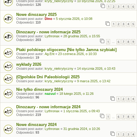
Ostatni post autor:
kryty_niekrytyczny
«
10 stycznia 2026, o 22:25
Odpowiedzi:
126
1
2
3
4
5
6
Nowe dinozaury 2025
Ostatni post autor:
Dino
«
5 stycznia 2026, o 10:08
Odpowiedzi:
110
1
2
3
4
5
Dinozaury - nowe informacje 2025
Ostatni post autor:
Lythronax
«
28 grudnia 2025, o 15:55
Odpowiedzi:
203
1
6
7
8
9
…
Ptaki polskiego oligocenu [Nie tylko Jamna szybiaki]
Ostatni post autor:
Ag.Ent
«
23 czerwca 2026, o 10:33
Odpowiedzi:
19
wykłady 2026
Ostatni post autor:
kryty_niekrytyczny
«
14 stycznia 2026, o 10:43
(O)polskie Dni Paleobiologii 2025
Ostatni post autor:
kryty_niekrytyczny
«
9 marca 2025, o 13:42
Nie tylko dinozaury 2024
Ostatni post autor:
nazuul
«
18 lutego 2025, o 11:26
Odpowiedzi:
96
1
2
3
4
Dinozaury - nowe informacje 2024
Ostatni post autor:
Lythronax
«
1 stycznia 2025, o 09:43
Odpowiedzi:
219
1
6
7
8
9
…
Nowe dinozaury 2024
Ostatni post autor:
Lythronax
«
31 grudnia 2024, o 10:26
Odpowiedzi:
93
1
2
3
4