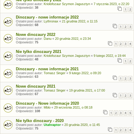
Ostatni post autor:
Kriolofozaur Szymon Jagusztyn
«
7 stycznia 2023, o 22:20
Odpowiedzi:
38
1
2
Dinozaury - nowe informacje 2022
Ostatni post autor:
Lythronax
«
21 grudnia 2022, o 11:15
Odpowiedzi:
68
1
2
3
Nowe dinozaury 2022
Ostatni post autor:
Danu
«
20 grudnia 2022, o 23:34
Odpowiedzi:
75
1
2
3
4
Nie tylko dinozaury 2021
Ostatni post autor:
Kriolofozaur Szymon Jagusztyn
«
9 lutego 2022, o 19:44
Odpowiedzi:
48
1
2
Dinozaury - nowe informacje 2021
Ostatni post autor:
Tomasz Singer
«
9 lutego 2022, o 09:20
Odpowiedzi:
63
1
2
3
Nowe dinozaury 2021
Ostatni post autor:
Tomasz Singer
«
19 grudnia 2021, o 17:00
Odpowiedzi:
67
1
2
3
Dinozaury - Nowe informacje 2020
Ostatni post autor:
Mblo
«
29 września 2021, o 08:18
Odpowiedzi:
108
1
2
3
4
5
Nie tylko dinozaury - 2020
Ostatni post autor:
Utahraptor
«
20 grudnia 2020, o 11:45
Odpowiedzi:
75
1
2
3
4