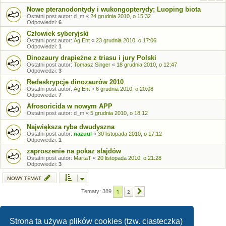
Nowe pteranodontydy i wukongopterydy; Luoping biota
Ostatni post autor:
d_m
«
24 grudnia 2010, o 15:32
Odpowiedzi:
6
Człowiek syberyjski
Ostatni post autor:
Ag.Ent
«
23 grudnia 2010, o 17:06
Odpowiedzi:
1
Dinozaury drapieżne z triasu i jury Polski
Ostatni post autor:
Tomasz Singer
«
18 grudnia 2010, o 12:47
Odpowiedzi:
3
Redeskrypcje dinozaurów 2010
Ostatni post autor:
Ag.Ent
«
6 grudnia 2010, o 20:08
Odpowiedzi:
7
Afrosoricida w nowym APP
Ostatni post autor:
d_m
«
5 grudnia 2010, o 18:12
Największa ryba dwudyszna
Ostatni post autor:
nazuul
«
30 listopada 2010, o 17:12
Odpowiedzi:
1
zaproszenie na pokaz slajdów
Ostatni post autor:
MartaT
«
20 listopada 2010, o 21:28
Odpowiedzi:
3
NOWY TEMAT
1
Tematy: 389
2
Następna
Strona ta używa plików cookies (tzw. ciasteczka)