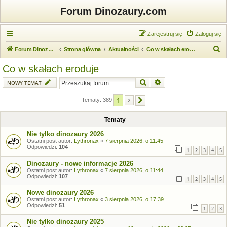
Forum Dinozaury.com
Zarejestruj się
Zaloguj się
S
Forum Dinozaury.com
Strona główna
Aktualności
Co w skałach eroduje
z
Co w skałach eroduje
u
Szukaj
Wyszukiwanie zaawansow
NOWY TEMAT
k
a
1
Tematy: 389
2
Następna
j
Tematy
Nie tylko dinozaury 2026
Ostatni post autor:
Lythronax
«
7 sierpnia 2026, o 11:45
Odpowiedzi:
104
1
2
3
4
5
Dinozaury - nowe informacje 2026
Ostatni post autor:
Lythronax
«
7 sierpnia 2026, o 11:44
Odpowiedzi:
107
1
2
3
4
5
Nowe dinozaury 2026
Ostatni post autor:
Lythronax
«
3 sierpnia 2026, o 17:39
Odpowiedzi:
51
1
2
3
Nie tylko dinozaury 2025