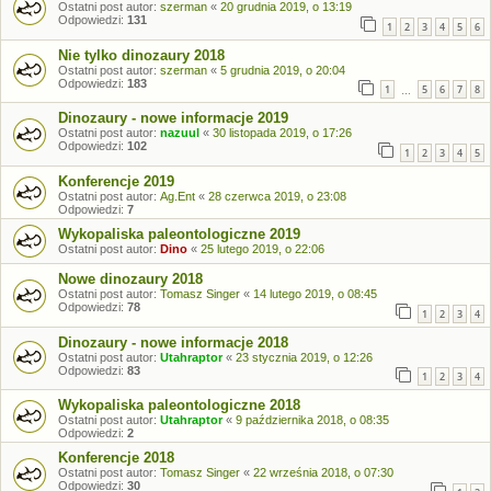
Ostatni post autor:
szerman
«
20 grudnia 2019, o 13:19
Odpowiedzi:
131
1
2
3
4
5
6
Nie tylko dinozaury 2018
Ostatni post autor:
szerman
«
5 grudnia 2019, o 20:04
Odpowiedzi:
183
1
5
6
7
8
…
Dinozaury - nowe informacje 2019
Ostatni post autor:
nazuul
«
30 listopada 2019, o 17:26
Odpowiedzi:
102
1
2
3
4
5
Konferencje 2019
Ostatni post autor:
Ag.Ent
«
28 czerwca 2019, o 23:08
Odpowiedzi:
7
Wykopaliska paleontologiczne 2019
Ostatni post autor:
Dino
«
25 lutego 2019, o 22:06
Nowe dinozaury 2018
Ostatni post autor:
Tomasz Singer
«
14 lutego 2019, o 08:45
Odpowiedzi:
78
1
2
3
4
Dinozaury - nowe informacje 2018
Ostatni post autor:
Utahraptor
«
23 stycznia 2019, o 12:26
Odpowiedzi:
83
1
2
3
4
Wykopaliska paleontologiczne 2018
Ostatni post autor:
Utahraptor
«
9 października 2018, o 08:35
Odpowiedzi:
2
Konferencje 2018
Ostatni post autor:
Tomasz Singer
«
22 września 2018, o 07:30
Odpowiedzi:
30