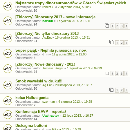
Najstarsze tropy dinozauromorfów w Górach Świętokrzyskich
Ostatni post autor:
robert30
«
2 stycznia 2014, o 20:50
Odpowiedzi:
10
[Zbiorczy] Dinozaury 2013 - nowe informacje
Ostatni post autor:
nazuul
«
1 stycznia 2014, o 16:11
Odpowiedzi:
94
1
2
3
4
[Zbiorczy] Nie tylko dinozaury 2013
Ostatni post autor:
Ag.Ent
«
18 grudnia 2013, o 15:31
Odpowiedzi:
61
1
2
3
Super pająk - Nephila jurassica sp. nov.
Ostatni post autor:
d_m
«
11 grudnia 2013, o 12:00
Odpowiedzi:
4
[Zbiorczy] Nowe dinozaury - 2013
Ostatni post autor:
Tomasz Singer
«
10 grudnia 2013, o 09:29
Odpowiedzi:
94
1
2
3
4
Smok wawelski w druku!!!
Ostatni post autor:
Ag.Ent
«
20 listopada 2013, o 13:57
Odpowiedzi:
50
1
2
3
kolce Hallucigenia
Ostatni post autor:
szerman
«
4 sierpnia 2013, o 19:28
Odpowiedzi:
2
Konferencja EAVP - reportaż
Ostatni post autor:
Utahraptor
«
12 lipca 2013, o 16:17
Odpowiedzi:
14
Diskagma buttoni
Ostatni post autor:
d_m
«
9 lipca 2013, o 10:35