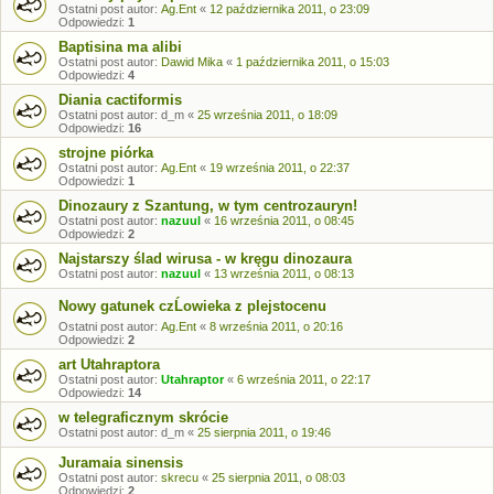
Ostatni post autor:
Ag.Ent
«
12 października 2011, o 23:09
Odpowiedzi:
1
Baptisina ma alibi
Ostatni post autor:
Dawid Mika
«
1 października 2011, o 15:03
Odpowiedzi:
4
Diania cactiformis
Ostatni post autor:
d_m
«
25 września 2011, o 18:09
Odpowiedzi:
16
strojne piórka
Ostatni post autor:
Ag.Ent
«
19 września 2011, o 22:37
Odpowiedzi:
1
Dinozaury z Szantung, w tym centrozauryn!
Ostatni post autor:
nazuul
«
16 września 2011, o 08:45
Odpowiedzi:
2
Najstarszy ślad wirusa - w kręgu dinozaura
Ostatni post autor:
nazuul
«
13 września 2011, o 08:13
Nowy gatunek czĹowieka z plejstocenu
Ostatni post autor:
Ag.Ent
«
8 września 2011, o 20:16
Odpowiedzi:
2
art Utahraptora
Ostatni post autor:
Utahraptor
«
6 września 2011, o 22:17
Odpowiedzi:
14
w telegraficznym skrócie
Ostatni post autor:
d_m
«
25 sierpnia 2011, o 19:46
Juramaia sinensis
Ostatni post autor:
skrecu
«
25 sierpnia 2011, o 08:03
Odpowiedzi:
2