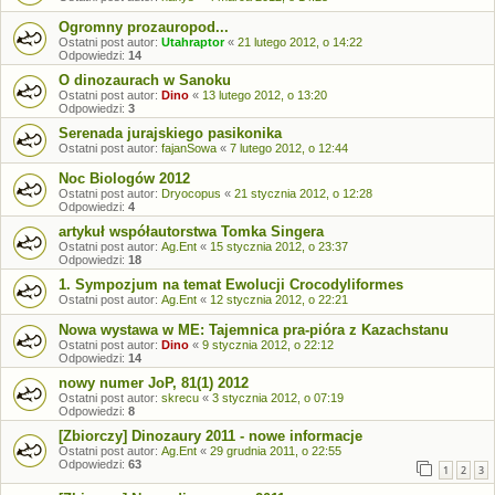
Ogromny prozauropod...
Ostatni post autor:
Utahraptor
«
21 lutego 2012, o 14:22
Odpowiedzi:
14
O dinozaurach w Sanoku
Ostatni post autor:
Dino
«
13 lutego 2012, o 13:20
Odpowiedzi:
3
Serenada jurajskiego pasikonika
Ostatni post autor:
fajanSowa
«
7 lutego 2012, o 12:44
Noc Biologów 2012
Ostatni post autor:
Dryocopus
«
21 stycznia 2012, o 12:28
Odpowiedzi:
4
artykuł współautorstwa Tomka Singera
Ostatni post autor:
Ag.Ent
«
15 stycznia 2012, o 23:37
Odpowiedzi:
18
1. Sympozjum na temat Ewolucji Crocodyliformes
Ostatni post autor:
Ag.Ent
«
12 stycznia 2012, o 22:21
Nowa wystawa w ME: Tajemnica pra-pióra z Kazachstanu
Ostatni post autor:
Dino
«
9 stycznia 2012, o 22:12
Odpowiedzi:
14
nowy numer JoP, 81(1) 2012
Ostatni post autor:
skrecu
«
3 stycznia 2012, o 07:19
Odpowiedzi:
8
[Zbiorczy] Dinozaury 2011 - nowe informacje
Ostatni post autor:
Ag.Ent
«
29 grudnia 2011, o 22:55
Odpowiedzi:
63
1
2
3