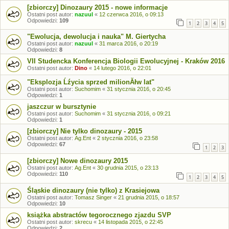
[zbiorczy] Dinozaury 2015 - nowe informacje
Ostatni post autor:
nazuul
«
12 czerwca 2016, o 09:13
Odpowiedzi:
109
1
2
3
4
5
"Ewolucja, dewolucja i nauka" M. Giertycha
Ostatni post autor:
nazuul
«
31 marca 2016, o 20:19
Odpowiedzi:
8
VII Studencka Konferencja Biologii Ewolucyjnej - Kraków 2016
Ostatni post autor:
Dino
«
14 lutego 2016, o 22:01
"Eksplozja Ĺźycia sprzed milionĂłw lat"
Ostatni post autor:
Suchomim
«
31 stycznia 2016, o 20:45
Odpowiedzi:
1
jaszczur w bursztynie
Ostatni post autor:
Suchomim
«
31 stycznia 2016, o 09:21
Odpowiedzi:
1
[zbiorczy] Nie tylko dinozaury - 2015
Ostatni post autor:
Ag.Ent
«
2 stycznia 2016, o 23:58
Odpowiedzi:
67
1
2
3
[zbiorczy] Nowe dinozaury 2015
Ostatni post autor:
Ag.Ent
«
30 grudnia 2015, o 23:13
Odpowiedzi:
110
1
2
3
4
5
Śląskie dinozaury (nie tylko) z Krasiejowa
Ostatni post autor:
Tomasz Singer
«
21 grudnia 2015, o 18:57
Odpowiedzi:
10
książka abstractów tegorocznego zjazdu SVP
Ostatni post autor:
skrecu
«
14 listopada 2015, o 22:45
Odpowiedzi:
2