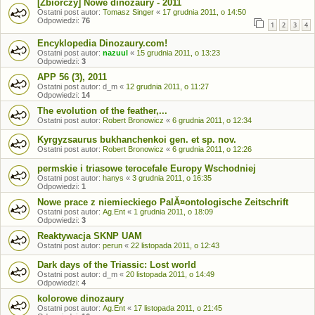
[Zbiorczy] Nowe dinozaury - 2011
Ostatni post autor:
Tomasz Singer
«
17 grudnia 2011, o 14:50
Odpowiedzi:
76
1
2
3
4
Encyklopedia Dinozaury.com!
Ostatni post autor:
nazuul
«
15 grudnia 2011, o 13:23
Odpowiedzi:
3
APP 56 (3), 2011
Ostatni post autor:
d_m
«
12 grudnia 2011, o 11:27
Odpowiedzi:
14
The evolution of the feather,...
Ostatni post autor:
Robert Bronowicz
«
6 grudnia 2011, o 12:34
Kyrgyzsaurus bukhanchenkoi gen. et sp. nov.
Ostatni post autor:
Robert Bronowicz
«
6 grudnia 2011, o 12:26
permskie i triasowe terocefale Europy Wschodniej
Ostatni post autor:
hanys
«
3 grudnia 2011, o 16:35
Odpowiedzi:
1
Nowe prace z niemieckiego PalĂ¤ontologische Zeitschrift
Ostatni post autor:
Ag.Ent
«
1 grudnia 2011, o 18:09
Odpowiedzi:
3
Reaktywacja SKNP UAM
Ostatni post autor:
perun
«
22 listopada 2011, o 12:43
Dark days of the Triassic: Lost world
Ostatni post autor:
d_m
«
20 listopada 2011, o 14:49
Odpowiedzi:
4
kolorowe dinozaury
Ostatni post autor:
Ag.Ent
«
17 listopada 2011, o 21:45