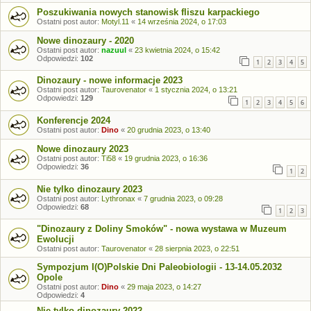
Poszukiwania nowych stanowisk fliszu karpackiego
Ostatni post autor:
Motyl.11
«
14 września 2024, o 17:03
Nowe dinozaury - 2020
Ostatni post autor:
nazuul
«
23 kwietnia 2024, o 15:42
Odpowiedzi:
102
1
2
3
4
5
Dinozaury - nowe informacje 2023
Ostatni post autor:
Taurovenator
«
1 stycznia 2024, o 13:21
Odpowiedzi:
129
1
2
3
4
5
6
Konferencje 2024
Ostatni post autor:
Dino
«
20 grudnia 2023, o 13:40
Nowe dinozaury 2023
Ostatni post autor:
Ti58
«
19 grudnia 2023, o 16:36
Odpowiedzi:
36
1
2
Nie tylko dinozaury 2023
Ostatni post autor:
Lythronax
«
7 grudnia 2023, o 09:28
Odpowiedzi:
68
1
2
3
"Dinozaury z Doliny Smoków" - nowa wystawa w Muzeum
Ewolucji
Ostatni post autor:
Taurovenator
«
28 sierpnia 2023, o 22:51
Sympozjum I(O)Polskie Dni Paleobiologii - 13-14.05.2032
Opole
Ostatni post autor:
Dino
«
29 maja 2023, o 14:27
Odpowiedzi:
4
Nie tylko dinozaury 2022