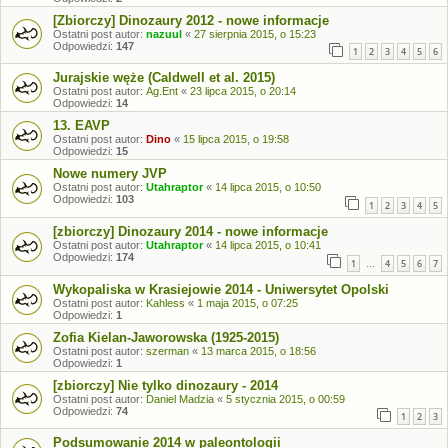
[Zbiorczy] Dinozaury 2012 - nowe informacje
Ostatni post autor:
nazuul
«
27 sierpnia 2015, o 15:23
Odpowiedzi:
147
1
2
3
4
5
6
Jurajskie węże (Caldwell et al. 2015)
Ostatni post autor:
Ag.Ent
«
23 lipca 2015, o 20:14
Odpowiedzi:
14
13. EAVP
Ostatni post autor:
Dino
«
15 lipca 2015, o 19:58
Odpowiedzi:
15
Nowe numery JVP
Ostatni post autor:
Utahraptor
«
14 lipca 2015, o 10:50
Odpowiedzi:
103
1
2
3
4
5
[zbiorczy] Dinozaury 2014 - nowe informacje
Ostatni post autor:
Utahraptor
«
14 lipca 2015, o 10:41
Odpowiedzi:
174
1
4
5
6
7
…
Wykopaliska w Krasiejowie 2014 - Uniwersytet Opolski
Ostatni post autor:
Kahless
«
1 maja 2015, o 07:25
Odpowiedzi:
1
Zofia Kielan-Jaworowska (1925-2015)
Ostatni post autor:
szerman
«
13 marca 2015, o 18:56
Odpowiedzi:
1
[zbiorczy] Nie tylko dinozaury - 2014
Ostatni post autor:
Daniel Madzia
«
5 stycznia 2015, o 00:59
Odpowiedzi:
74
1
2
3
Podsumowanie 2014 w paleontologii