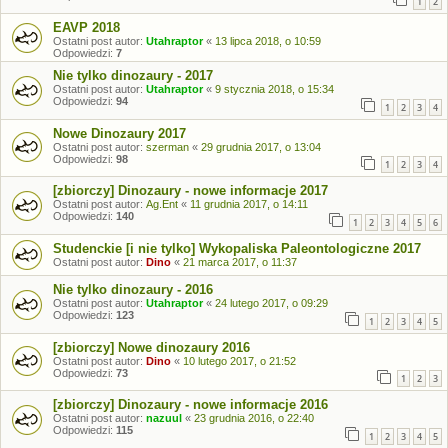
1
2
EAVP 2018
Ostatni post autor:
Utahraptor
«
13 lipca 2018, o 10:59
Odpowiedzi:
7
Nie tylko dinozaury - 2017
Ostatni post autor:
Utahraptor
«
9 stycznia 2018, o 15:34
Odpowiedzi:
94
1
2
3
4
Nowe Dinozaury 2017
Ostatni post autor:
szerman
«
29 grudnia 2017, o 13:04
Odpowiedzi:
98
1
2
3
4
[zbiorczy] Dinozaury - nowe informacje 2017
Ostatni post autor:
Ag.Ent
«
11 grudnia 2017, o 14:11
Odpowiedzi:
140
1
2
3
4
5
6
Studenckie [i nie tylko] Wykopaliska Paleontologiczne 2017
Ostatni post autor:
Dino
«
21 marca 2017, o 11:37
Nie tylko dinozaury - 2016
Ostatni post autor:
Utahraptor
«
24 lutego 2017, o 09:29
Odpowiedzi:
123
1
2
3
4
5
[zbiorczy] Nowe dinozaury 2016
Ostatni post autor:
Dino
«
10 lutego 2017, o 21:52
Odpowiedzi:
73
1
2
3
[zbiorczy] Dinozaury - nowe informacje 2016
Ostatni post autor:
nazuul
«
23 grudnia 2016, o 22:40
Odpowiedzi:
115
1
2
3
4
5