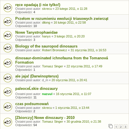
ręce opadają (i nie tylko!)
Ostatni post autor:
skrecu
«
23 lutego 2011, o 11:28
Odpowiedzi:
4
Przełom w rozumieniu ewolucji triasowych zwierząt
Ostatni post autor:
dilong
«
16 lutego 2011, o 22:58
Odpowiedzi:
10
Nowe Tanystrophaeidae
Ostatni post autor:
hanys
«
3 lutego 2011, o 20:20
Odpowiedzi:
3
Biology of the sauropod dinosaurs
Ostatni post autor:
Robert Bronowicz
«
31 stycznia 2011, o 16:53
dinosaur-dominated ichnofauna from the Tomanová
Formation
Ostatni post autor:
Tomasz Singer
«
22 stycznia 2011, o 17:49
Odpowiedzi:
1
ale jaja! (Darwinopterus)
Ostatni post autor:
d_m
«
20 stycznia 2011, o 20:41
paleoceĹskie dinozaury
Ostatni post autor:
nazuul
«
16 stycznia 2011, o 11:07
Odpowiedzi:
11
czas podsumowań
Ostatni post autor:
skrecu
«
1 stycznia 2011, o 13:44
Odpowiedzi:
2
[Zbiorczy] Nowe dinozaury - 2010
Ostatni post autor:
Tomasz Singer
«
30 grudnia 2010, o 21:38
Odpowiedzi:
54
1
2
3