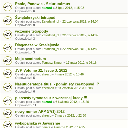
Panie, Panowie - Sciurumimus
Ostatni post autor:
nazuul
«
3 lipca 2012, o 15:02
Odpowiedzi:
6
Świętokrzyski tetrapod
Ostatni post autor:
Zatorland_pl
«
22 czerwca 2012, o 14:04
Odpowiedzi:
9
wczesne tetrapody
Ostatni post autor:
Zatorland_pl
«
22 czerwca 2012, o 14:02
Odpowiedzi:
3
Diageneza w Krasiejowie
Ostatni post autor:
Zatorland_pl
«
22 czerwca 2012, o 13:50
Odpowiedzi:
3
Moje seminarium
Ostatni post autor:
Tomasz Singer
«
17 maja 2012, o 08:16
JVP Volume 32, Issue 3, 2012
Ostatni post autor:
skrecu
«
4 maja 2012, o 10:46
Odpowiedzi:
5
Nasutuceratops titusi - pominięty ceratopsyd :P
Ostatni post autor:
szerman
«
23 kwietnia 2012, o 15:08
Odpowiedzi:
6
pierzasty tyranozaur z wczesnej kredy !!!
Ostatni post autor:
nazuul
«
6 kwietnia 2012, o 15:26
Odpowiedzi:
11
nowy numer APP 57(1) 2012
Ostatni post autor:
skrecu
«
7 marca 2012, o 22:30
wykopaliska w Jaworznie
Ostatni post autor:
hanys
«
4 marca 2012, o 14:25