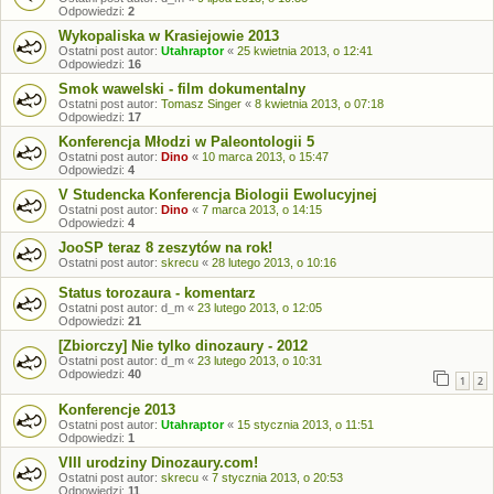
Odpowiedzi:
2
Wykopaliska w Krasiejowie 2013
Ostatni post autor:
Utahraptor
«
25 kwietnia 2013, o 12:41
Odpowiedzi:
16
Smok wawelski - film dokumentalny
Ostatni post autor:
Tomasz Singer
«
8 kwietnia 2013, o 07:18
Odpowiedzi:
17
Konferencja Młodzi w Paleontologii 5
Ostatni post autor:
Dino
«
10 marca 2013, o 15:47
Odpowiedzi:
4
V Studencka Konferencja Biologii Ewolucyjnej
Ostatni post autor:
Dino
«
7 marca 2013, o 14:15
Odpowiedzi:
4
JooSP teraz 8 zeszytów na rok!
Ostatni post autor:
skrecu
«
28 lutego 2013, o 10:16
Status torozaura - komentarz
Ostatni post autor:
d_m
«
23 lutego 2013, o 12:05
Odpowiedzi:
21
[Zbiorczy] Nie tylko dinozaury - 2012
Ostatni post autor:
d_m
«
23 lutego 2013, o 10:31
Odpowiedzi:
40
1
2
Konferencje 2013
Ostatni post autor:
Utahraptor
«
15 stycznia 2013, o 11:51
Odpowiedzi:
1
VIII urodziny Dinozaury.com!
Ostatni post autor:
skrecu
«
7 stycznia 2013, o 20:53
Odpowiedzi:
11