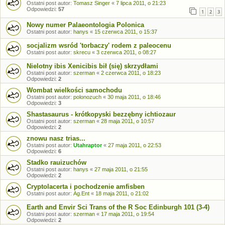
Ostatni post autor:
Tomasz Singer
«
7 lipca 2011, o 21:23
Odpowiedzi:
57
1
2
3
Nowy numer Palaeontologia Polonica
Ostatni post autor:
hanys
«
15 czerwca 2011, o 15:37
socjalizm wsród 'torbaczy' rodem z paleocenu
Ostatni post autor:
skrecu
«
3 czerwca 2011, o 08:27
Nielotny ibis Xenicibis bił (się) skrzydłami
Ostatni post autor:
szerman
«
2 czerwca 2011, o 18:23
Odpowiedzi:
2
Wombat wielkości samochodu
Ostatni post autor:
polonozuch
«
30 maja 2011, o 18:46
Odpowiedzi:
3
Shastasaurus - krótkopyski bezzębny ichtiozaur
Ostatni post autor:
szerman
«
28 maja 2011, o 10:57
Odpowiedzi:
2
znowu nasz trias...
Ostatni post autor:
Utahraptor
«
27 maja 2011, o 22:53
Odpowiedzi:
6
Stadko rauizuchów
Ostatni post autor:
hanys
«
27 maja 2011, o 21:55
Odpowiedzi:
2
Cryptolacerta i pochodzenie amfisben
Ostatni post autor:
Ag.Ent
«
18 maja 2011, o 21:02
Earth and Envir Sci Trans of the R Soc Edinburgh 101 (3-4)
Ostatni post autor:
szerman
«
17 maja 2011, o 19:54
Odpowiedzi:
2