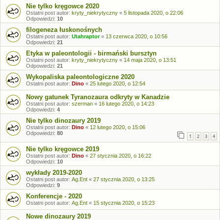
Nie tylko kręgowce 2020
Ostatni post autor:
kryty_niekrytyczny
«
5 listopada 2020, o 22:06
Odpowiedzi:
10
filogeneza łuskonośnych
Ostatni post autor:
Utahraptor
«
13 czerwca 2020, o 10:56
Odpowiedzi:
21
Etyka w paleontologii - birmański bursztyn
Ostatni post autor:
kryty_niekrytyczny
«
14 maja 2020, o 13:51
Odpowiedzi:
21
Wykopaliska paleontologiczne 2020
Ostatni post autor:
Dino
«
25 lutego 2020, o 12:54
Nowy gatunek Tyranozaura odkryty w Kanadzie
Ostatni post autor:
szerman
«
16 lutego 2020, o 14:23
Odpowiedzi:
4
Nie tylko dinozaury 2019
Ostatni post autor:
Dino
«
12 lutego 2020, o 15:06
Odpowiedzi:
80
1
2
3
4
Nie tylko kręgowce 2019
Ostatni post autor:
Dino
«
27 stycznia 2020, o 16:22
Odpowiedzi:
10
wykłady 2019-2020
Ostatni post autor:
Ag.Ent
«
27 stycznia 2020, o 13:25
Odpowiedzi:
9
Konferencje - 2020
Ostatni post autor:
Ag.Ent
«
15 stycznia 2020, o 15:23
Nowe dinozaury 2019