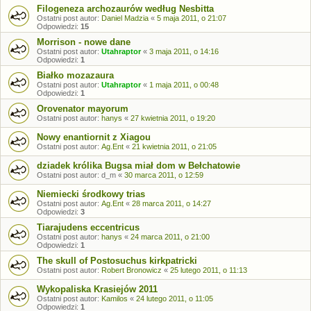
Filogeneza archozaurów według Nesbitta
Ostatni post autor:
Daniel Madzia
«
5 maja 2011, o 21:07
Odpowiedzi:
15
Morrison - nowe dane
Ostatni post autor:
Utahraptor
«
3 maja 2011, o 14:16
Odpowiedzi:
1
Białko mozazaura
Ostatni post autor:
Utahraptor
«
1 maja 2011, o 00:48
Odpowiedzi:
1
Orovenator mayorum
Ostatni post autor:
hanys
«
27 kwietnia 2011, o 19:20
Nowy enantiornit z Xiagou
Ostatni post autor:
Ag.Ent
«
21 kwietnia 2011, o 21:05
dziadek królika Bugsa miał dom w Bełchatowie
Ostatni post autor:
d_m
«
30 marca 2011, o 12:59
Niemiecki środkowy trias
Ostatni post autor:
Ag.Ent
«
28 marca 2011, o 14:27
Odpowiedzi:
3
Tiarajudens eccentricus
Ostatni post autor:
hanys
«
24 marca 2011, o 21:00
Odpowiedzi:
1
The skull of Postosuchus kirkpatricki
Ostatni post autor:
Robert Bronowicz
«
25 lutego 2011, o 11:13
Wykopaliska Krasiejów 2011
Ostatni post autor:
Kamilos
«
24 lutego 2011, o 11:05
Odpowiedzi:
1