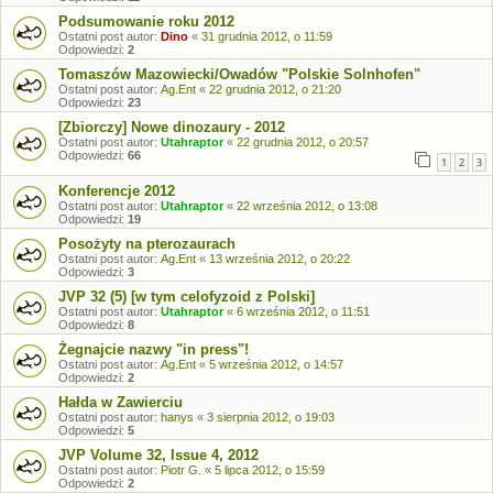
Podsumowanie roku 2012
Ostatni post autor:
Dino
«
31 grudnia 2012, o 11:59
Odpowiedzi:
2
Tomaszów Mazowiecki/Owadów "Polskie Solnhofen"
Ostatni post autor:
Ag.Ent
«
22 grudnia 2012, o 21:20
Odpowiedzi:
23
[Zbiorczy] Nowe dinozaury - 2012
Ostatni post autor:
Utahraptor
«
22 grudnia 2012, o 20:57
Odpowiedzi:
66
1
2
3
Konferencje 2012
Ostatni post autor:
Utahraptor
«
22 września 2012, o 13:08
Odpowiedzi:
19
Posożyty na pterozaurach
Ostatni post autor:
Ag.Ent
«
13 września 2012, o 20:22
Odpowiedzi:
3
JVP 32 (5) [w tym celofyzoid z Polski]
Ostatni post autor:
Utahraptor
«
6 września 2012, o 11:51
Odpowiedzi:
8
Żegnajcie nazwy "in press"!
Ostatni post autor:
Ag.Ent
«
5 września 2012, o 14:57
Odpowiedzi:
2
Hałda w Zawierciu
Ostatni post autor:
hanys
«
3 sierpnia 2012, o 19:03
Odpowiedzi:
5
JVP Volume 32, Issue 4, 2012
Ostatni post autor:
Piotr G.
«
5 lipca 2012, o 15:59
Odpowiedzi:
2