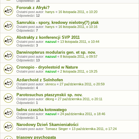
Odpowiedzi:
16
Fororak z Afryki?
Ostatni post autor:
hanys
«
16 listopada 2011, o 10:20
Odpowiedzi:
12
Samrukia - spory, kredowy nielotny(?) ptak
Ostatni post autor:
hanys
«
16 listopada 2011, o 10:16
Odpowiedzi:
7
Abstrakty z konferencji SVP 2011
Ostatni post autor:
nazuul
«
13 listopada 2011, o 10:44
Odpowiedzi:
3
Darwinopterus modularis gen. et sp. nov.
Ostatni post autor:
nazuul
«
8 listopada 2011, o 09:57
Odpowiedzi:
13
Cronopio - dryolestoid w Nature
Ostatni post autor:
nazuul
«
2 listopada 2011, o 19:25
Azdarchoid z Solnhofen
Ostatni post autor:
skrecu
«
27 października 2011, o 20:59
Odpowiedzi:
4
Parotosuchus ptaszynskii sp. nov.
Ostatni post autor:
dilong
«
27 października 2011, o 20:11
Odpowiedzi:
1
ładna czaszka kotowatego
Ostatni post autor:
nazuul
«
24 października 2011, o 18:46
Odpowiedzi:
1
Narodowy Dzień Skamieniałości
Ostatni post autor:
Tomasz Singer
«
13 października 2011, o 17:24
triasowy psychopata