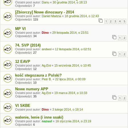
Ostatni post autor:
Danu
«
30 grudnia 2014, o 18:13
Odpowiedzi:
7
[Zbiorczy] Nowe dinozaury - 2014
Ostatni post autor:
Daniel Madzia
«
18 grudnia 2014, o 12:43
Odpowiedzi:
115
1
2
3
4
5
MP VI
Ostatni post autor:
Dino
«
29 listopada 2014, o 23:51
Odpowiedzi:
34
1
2
74. SVP (2014)
Ostatni post autor:
andwol
«
12 listopada 2014, o 02:51
Odpowiedzi:
27
1
2
12 EAVP
Ostatni post autor:
Ag.Ent
«
15 września 2014, o 10:45
Odpowiedzi:
12
kość stegozaura z Polski?
Ostatni post autor:
Piotr B.
«
22 lipca 2014, o 00:09
Odpowiedzi:
10
Nowe numery APP
Ostatni post autor:
Ag.Ent
«
19 marca 2014, o 10:33
Odpowiedzi:
35
1
2
VI SKBE
Ostatni post autor:
Dino
«
3 lutego 2014, o 18:14
walenie, lenie (i inne ssaki)
Ostatni post autor:
nazuul
«
16 stycznia 2014, o 23:19
Odpowiedzi:
6