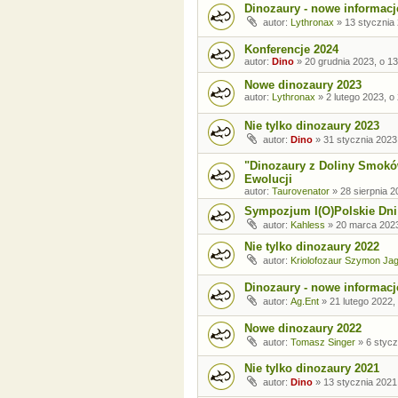
Dinozaury - nowe informacj
autor:
Lythronax
»
13 stycznia 
Konferencje 2024
autor:
Dino
»
20 grudnia 2023, o 13
Nowe dinozaury 2023
autor:
Lythronax
»
2 lutego 2023, o
Nie tylko dinozaury 2023
autor:
Dino
»
31 stycznia 2023
"Dinozaury z Doliny Smok
Ewolucji
autor:
Taurovenator
»
28 sierpnia 2
Sympozjum I(O)Polskie Dni 
autor:
Kahless
»
20 marca 2023
Nie tylko dinozaury 2022
autor:
Kriolofozaur Szymon Ja
Dinozaury - nowe informacj
autor:
Ag.Ent
»
21 lutego 2022,
Nowe dinozaury 2022
autor:
Tomasz Singer
»
6 stycz
Nie tylko dinozaury 2021
autor:
Dino
»
13 stycznia 2021