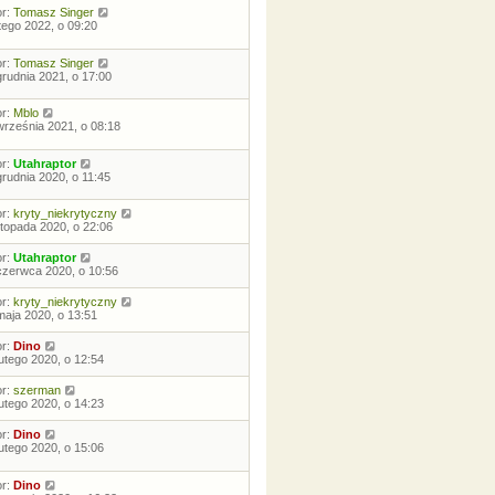
or:
Tomasz Singer
utego 2022, o 09:20
or:
Tomasz Singer
grudnia 2021, o 17:00
or:
Mblo
września 2021, o 08:18
or:
Utahraptor
grudnia 2020, o 11:45
or:
kryty_niekrytyczny
istopada 2020, o 22:06
or:
Utahraptor
czerwca 2020, o 10:56
or:
kryty_niekrytyczny
maja 2020, o 13:51
or:
Dino
lutego 2020, o 12:54
or:
szerman
lutego 2020, o 14:23
or:
Dino
lutego 2020, o 15:06
or:
Dino