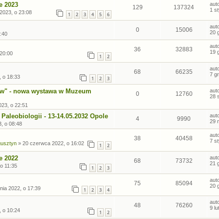
e 2023
aut
129
137324
1 s
2023, o 23:08
1
2
3
4
5
6
aut
0
15006
20 
:40
aut
36
32883
19 
 20:00
1
2
aut
68
66235
7 g
, o 18:33
1
2
3
ów" - nowa wystawa w Muzeum
aut
0
12760
28 
023, o 22:51
Paleobiologii - 13-14.05.2032 Opole
aut
4
9990
29 
, o 08:48
aut
38
40458
7 s
gusztyn
»
20 czerwca 2022, o 16:02
1
2
e 2022
aut
68
73732
21 
 o 11:35
1
2
3
aut
75
85094
20 
nia 2022, o 17:39
1
2
3
4
aut
48
76260
9 l
, o 10:24
1
2