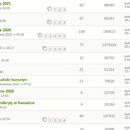
e 2021
aut
63
96692
9 l
 o 18:05
1
2
3
aut
67
92041
19 
8:48
1
2
3
e 2020
aut
108
185813
29 
nia 2020, o 20:56
1
2
3
4
5
aut
75
1379334
20 
0, o 15:17
1
2
3
4
aut
10
28750
5 l
 15:20
aut
21
51314
13 
:40
mański bursztyn
aut
21
79639
14 
kwietnia 2020, o 07:02
zne 2020
aut
0
23759
25 
 12:54
odkryty w Kanadzie
aut
4
16184
16 
09:22
aut
80
147931
12 
 o 02:54
1
2
3
4
aut
10
26498