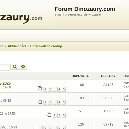
Forum Dinozaury.com
z nami przeniesiesz się w czasie...
wna
Aktualności
Co w skałach eroduje
Szukaj
Wyszukiwanie zaawansowane
ODPOWIEDZI
ODSŁONY
OST
e 2026
aut
106
84185
6 s
 o 19:08
1
2
3
4
5
aut
103
38558
6 s
 o 08:18
1
2
3
4
5
aut
51
16885
3 s
26, o 17:56
1
2
3
aut
126
89719
10 
025, o 10:23
1
2
3
4
5
6