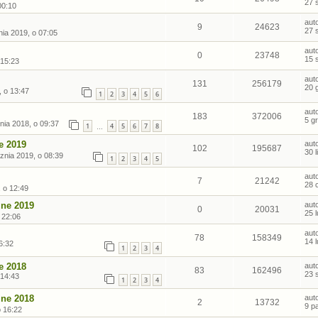
27 
00:10
aut
9
24623
27 
nia 2019, o 07:05
aut
0
23748
15 
 15:23
aut
131
256179
20 
, o 13:47
1
2
3
4
5
6
aut
183
372006
5 g
nia 2018, o 09:37
1
4
5
6
7
8
…
e 2019
aut
102
195687
30 
znia 2019, o 08:39
1
2
3
4
5
aut
7
21242
28 
, o 12:49
zne 2019
aut
0
20031
25 
 22:06
aut
78
158349
14 
6:32
1
2
3
4
e 2018
aut
83
162496
23 
 14:43
1
2
3
4
zne 2018
aut
2
13732
9 p
 16:22