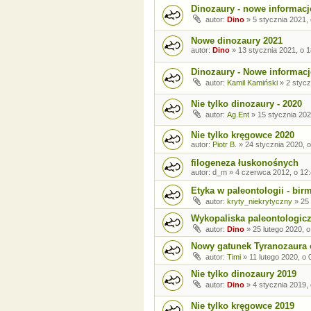
Dinozaury - nowe informacj
autor:
Dino
»
5 stycznia 2021,
Nowe dinozaury 2021
autor:
Dino
»
13 stycznia 2021, o 1
Dinozaury - Nowe informacj
autor:
Kamil Kamiński
»
2 stycz
Nie tylko dinozaury - 2020
autor:
Ag.Ent
»
15 stycznia 202
Nie tylko kręgowce 2020
autor:
Piotr B.
»
24 stycznia 2020, o
filogeneza łuskonośnych
autor:
d_m
»
4 czerwca 2012, o 12
Etyka w paleontologii - bir
autor:
kryty_niekrytyczny
»
25 
Wykopaliska paleontologic
autor:
Dino
»
25 lutego 2020, o
Nowy gatunek Tyranozaura 
autor:
Timi
»
11 lutego 2020, o 
Nie tylko dinozaury 2019
autor:
Dino
»
4 stycznia 2019,
Nie tylko kręgowce 2019