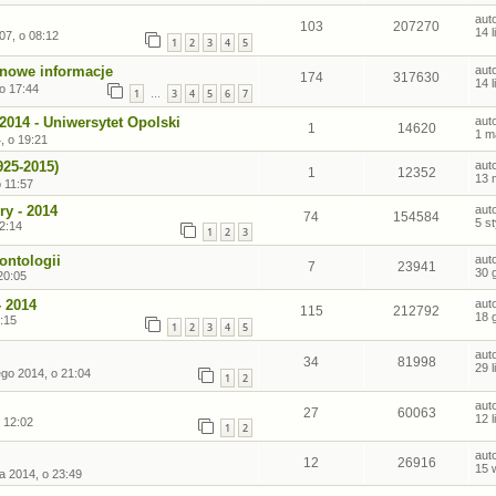
aut
103
207270
14 
07, o 08:12
1
2
3
4
5
 nowe informacje
aut
174
317630
14 
 o 17:44
1
3
4
5
6
7
…
2014 - Uniwersytet Opolski
aut
1
14620
1 m
, o 19:21
925-2015)
aut
1
12352
13 
 11:57
ry - 2014
aut
74
154584
5 s
2:14
1
2
3
ntologii
aut
7
23941
30 
20:05
- 2014
aut
115
212792
18 
:15
1
2
3
4
5
aut
34
81998
29 
ego 2014, o 21:04
1
2
aut
27
60063
12 
 12:02
1
2
aut
12
26916
15 
a 2014, o 23:49