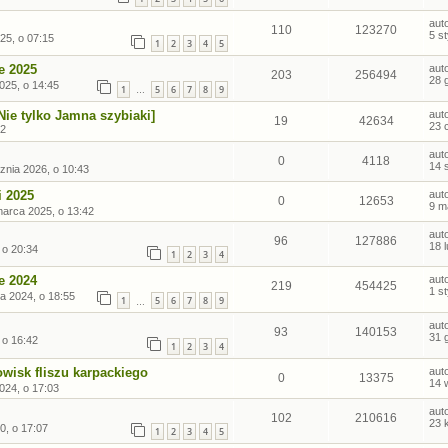
aut
110
123270
5 s
25, o 07:15
1
2
3
4
5
e 2025
aut
203
256494
28 
025, o 14:45
1
5
6
7
8
9
…
Nie tylko Jamna szybiaki]
aut
19
42634
23 
22
aut
0
4118
14 
znia 2026, o 10:43
i 2025
aut
0
12653
9 m
marca 2025, o 13:42
aut
96
127886
18 
 o 20:34
1
2
3
4
e 2024
aut
219
454425
1 s
ia 2024, o 18:55
1
5
6
7
8
9
…
aut
93
140153
31 
 o 16:42
1
2
3
4
wisk fliszu karpackiego
aut
0
13375
14 
024, o 17:03
aut
102
210616
23 
0, o 17:07
1
2
3
4
5