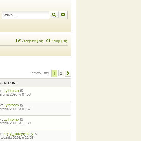
Szukaj
Wyszukiwanie zaawansowane
Zarejestruj się
Zaloguj się
1
Tematy: 389
2
Następna
ATNI POST
or:
Lythronax
ierpnia 2026, o 07:58
or:
Lythronax
ierpnia 2026, o 07:57
or:
Lythronax
ierpnia 2026, o 17:39
or:
kryty_niekrytyczny
stycznia 2026, o 22:25