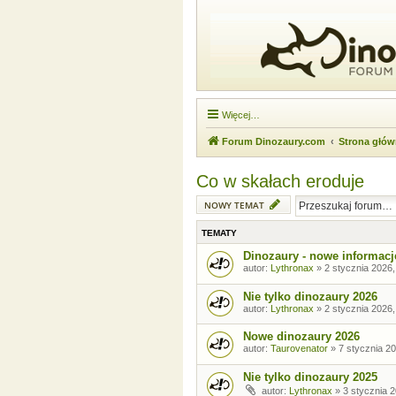
Więcej…
Forum Dinozaury.com
Strona głó
Co w skałach eroduje
NOWY TEMAT
TEMATY
Dinozaury - nowe informacj
autor:
Lythronax
»
2 stycznia 2026,
Nie tylko dinozaury 2026
autor:
Lythronax
»
2 stycznia 2026,
Nowe dinozaury 2026
autor:
Taurovenator
»
7 stycznia 20
Nie tylko dinozaury 2025
autor:
Lythronax
»
3 stycznia 2