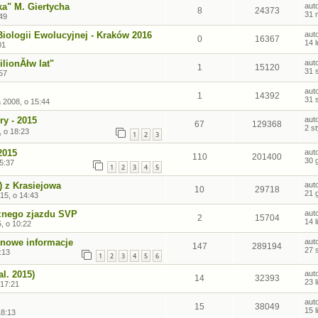
ka" M. Giertycha
aut
8
24373
31 
49
Biologii Ewolucyjnej - Kraków 2016
aut
0
16367
14 
01
lionĂłw lat"
aut
1
15120
31 
:57
aut
1
14392
31 
 2008, o 15:44
ry - 2015
aut
67
129368
2 s
, o 18:23
1
2
3
2015
aut
110
201400
30 
5:37
1
2
3
4
5
) z Krasiejowa
aut
10
29718
21 
015, o 14:43
cznego zjazdu SVP
aut
2
15704
14 
, o 10:22
- nowe informacje
aut
147
289194
27 
:13
1
2
3
4
5
6
al. 2015)
aut
14
32393
23 
 17:21
aut
15
38049
15 
18:13