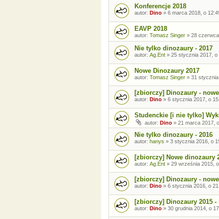
Konferencje 2018
autor:
Dino
»
6 marca 2018, o 12:4
EAVP 2018
autor:
Tomasz Singer
»
28 czerwca
Nie tylko dinozaury - 2017
autor:
Ag.Ent
»
25 stycznia 2017, o
Nowe Dinozaury 2017
autor:
Tomasz Singer
»
31 stycznia
[zbiorczy] Dinozaury - nowe
autor:
Dino
»
6 stycznia 2017, o 15
Studenckie [i nie tylko] Wy
autor:
Dino
»
21 marca 2017, o
Nie tylko dinozaury - 2016
autor:
hanys
»
3 stycznia 2016, o 1
[zbiorczy] Nowe dinozaury 
autor:
Ag.Ent
»
29 września 2015, o
[zbiorczy] Dinozaury - nowe
autor:
Dino
»
6 stycznia 2016, o 21
[zbiorczy] Dinozaury 2015 -
autor:
Dino
»
30 grudnia 2014, o 17