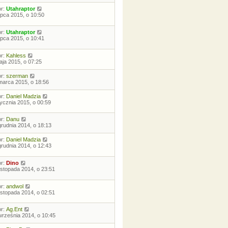
or:
Utahraptor
lipca 2015, o 10:50
or:
Utahraptor
lipca 2015, o 10:41
or:
Kahless
aja 2015, o 07:25
or:
szerman
marca 2015, o 18:56
or:
Daniel Madzia
tycznia 2015, o 00:59
or:
Danu
grudnia 2014, o 18:13
or:
Daniel Madzia
grudnia 2014, o 12:43
or:
Dino
listopada 2014, o 23:51
or:
andwol
listopada 2014, o 02:51
or:
Ag.Ent
września 2014, o 10:45