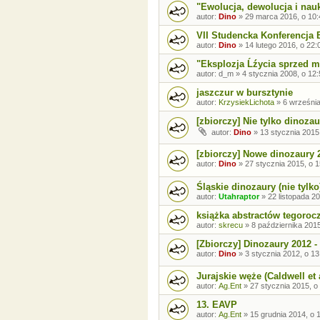
"Ewolucja, dewolucja i nau
autor:
Dino
»
29 marca 2016, o 10:
VII Studencka Konferencja 
autor:
Dino
»
14 lutego 2016, o 22:
"Eksplozja Ĺźycia sprzed mi
autor:
d_m
»
4 stycznia 2008, o 12
jaszczur w bursztynie
autor:
KrzysiekLichota
»
6 września
[zbiorczy] Nie tylko dinozau
autor:
Dino
»
13 stycznia 2015
[zbiorczy] Nowe dinozaury 
autor:
Dino
»
27 stycznia 2015, o 1
Śląskie dinozaury (nie tylko
autor:
Utahraptor
»
22 listopada 2
książka abstractów tegoro
autor:
skrecu
»
8 października 2015
[Zbiorczy] Dinozaury 2012 
autor:
Dino
»
3 stycznia 2012, o 13
Jurajskie węże (Caldwell et 
autor:
Ag.Ent
»
27 stycznia 2015, o
13. EAVP
autor:
Ag.Ent
»
15 grudnia 2014, o 