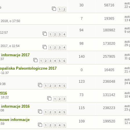
aut
30
58716
22 
9
1
2
aut
7
19365
13 
 2018, o 17:50
aut
94
180982
9 s
 12:57
1
2
3
4
aut
98
173020
29 
 2017, o 11:54
1
2
3
4
 informacje 2017
aut
140
257905
11 
:37
1
2
3
4
5
6
kopaliska Paleontologiczne 2017
aut
0
16405
21 
 11:37
aut
123
236048
24 
9:38
1
2
3
4
5
2016
aut
73
131142
10 
 18:22
1
2
3
 informacje 2016
aut
115
238223
23 
:08
1
2
3
4
5
 nowe informacje
aut
109
199520
12 
:59
1
2
3
4
5