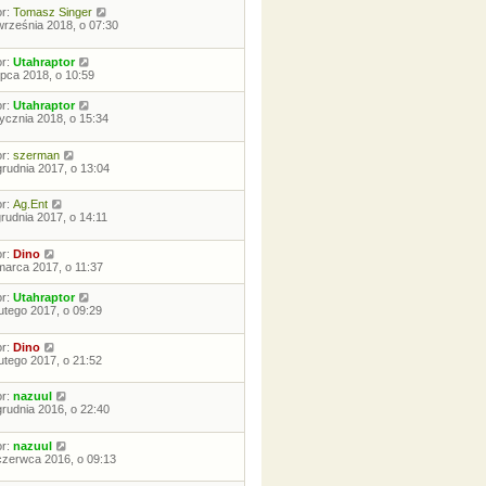
or:
Tomasz Singer
września 2018, o 07:30
or:
Utahraptor
lipca 2018, o 10:59
or:
Utahraptor
tycznia 2018, o 15:34
or:
szerman
grudnia 2017, o 13:04
or:
Ag.Ent
grudnia 2017, o 14:11
or:
Dino
marca 2017, o 11:37
or:
Utahraptor
lutego 2017, o 09:29
or:
Dino
lutego 2017, o 21:52
or:
nazuul
grudnia 2016, o 22:40
or:
nazuul
czerwca 2016, o 09:13