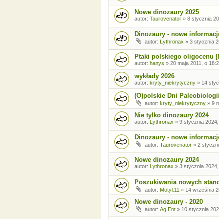
Nowe dinozaury 2025
autor:
Taurovenator
»
8 stycznia 20
Dinozaury - nowe informacj
autor:
Lythronax
»
3 stycznia 2
Ptaki polskiego oligocenu [
autor:
hanys
»
20 maja 2011, o 18:
wykłady 2026
autor:
kryty_niekrytyczny
»
14 styc
(O)polskie Dni Paleobiologi
autor:
kryty_niekrytyczny
»
9 
Nie tylko dinozaury 2024
autor:
Lythronax
»
9 stycznia 2024,
Dinozaury - nowe informacj
autor:
Taurovenator
»
2 styczn
Nowe dinozaury 2024
autor:
Lythronax
»
3 stycznia 2024,
Poszukiwania nowych stano
autor:
Motyl.11
»
14 września 2
Nowe dinozaury - 2020
autor:
Ag.Ent
»
10 stycznia 202