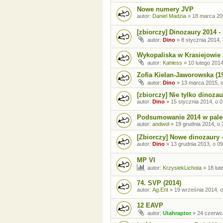
Nowe numery JVP
autor:
Daniel Madzia
»
18 marca 20
[zbiorczy] Dinozaury 2014 -
autor:
Dino
»
8 stycznia 2014,
Wykopaliska w Krasiejowie 
autor:
Kahless
»
10 lutego 2014
Zofia Kielan-Jaworowska (1
autor:
Dino
»
13 marca 2015, o
[zbiorczy] Nie tylko dinozau
autor:
Dino
»
15 stycznia 2014, o 0
Podsumowanie 2014 w paleo
autor:
andwol
»
19 grudnia 2014, o 
[Zbiorczy] Nowe dinozaury 
autor:
Dino
»
13 grudnia 2013, o 09
MP VI
autor:
KrzysiekLichota
»
18 lut
74. SVP (2014)
autor:
Ag.Ent
»
19 września 2014, o
12 EAVP
autor:
Utahraptor
»
24 czerwc