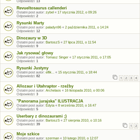
Odpowiedzi:
13
Revueltosaurus callenderi
Ostatni post autor:
zybel
«
17 stycznia 2012, o 09:26
Odpowiedzi:
2
Rysunki Marty
Ostatni post autor:
paladyn96
«
2 października 2011, o 14:24
Odpowiedzi:
12
Dinozaury w 3D
Ostatni post autor:
BartoszS
«
27 lipca 2011, o 11:54
Odpowiedzi:
9
Jak rysować głowy
Ostatni post autor:
Tomasz Singer
«
17 stycznia 2011, o 17:05
Odpowiedzi:
1
Rysunki Justyny
Ostatni post autor:
elfik...
«
15 stycznia 2011, o 18:44
Odpowiedzi:
82
1
2
3
4
Allozaur i Utahraptor - rzeźby
Ostatni post autor:
Archelaos
«
16 listopada 2010, o 00:06
Odpowiedzi:
3
"Panorama jurajska" ILUSTRACJA
Ostatni post autor:
Edyta
«
8 września 2010, o 16:47
Odpowiedzi:
5
Userbary z dinozaurami ;)
Ostatni post autor:
BartoszS
«
27 sierpnia 2010, o 10:16
Odpowiedzi:
39
1
2
Moje szkice
Ostatni post autor:
szerman
«
10 lutego 2010, o 12:07