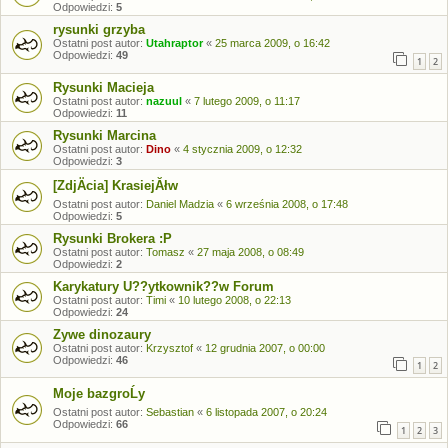
Odpowiedzi:
5
rysunki grzyba
Ostatni post autor:
Utahraptor
«
25 marca 2009, o 16:42
Odpowiedzi:
49
1
2
Rysunki Macieja
Ostatni post autor:
nazuul
«
7 lutego 2009, o 11:17
Odpowiedzi:
11
Rysunki Marcina
Ostatni post autor:
Dino
«
4 stycznia 2009, o 12:32
Odpowiedzi:
3
[ZdjÄcia] KrasiejĂłw
Ostatni post autor:
Daniel Madzia
«
6 września 2008, o 17:48
Odpowiedzi:
5
Rysunki Brokera :P
Ostatni post autor:
Tomasz
«
27 maja 2008, o 08:49
Odpowiedzi:
2
Karykatury U??ytkownik??w Forum
Ostatni post autor:
Timi
«
10 lutego 2008, o 22:13
Odpowiedzi:
24
Zywe dinozaury
Ostatni post autor:
Krzysztof
«
12 grudnia 2007, o 00:00
Odpowiedzi:
46
1
2
Moje bazgroĹy
Ostatni post autor:
Sebastian
«
6 listopada 2007, o 20:24
Odpowiedzi:
66
1
2
3