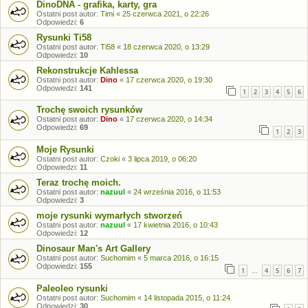
DinoDNA - grafika, karty, gra
Ostatni post autor:
Timi
«
25 czerwca 2021, o 22:26
Odpowiedzi:
6
Rysunki Ti58
Ostatni post autor:
Ti58
«
18 czerwca 2020, o 13:29
Odpowiedzi:
10
Rekonstrukcje Kahlessa
Ostatni post autor:
Dino
«
17 czerwca 2020, o 19:30
Odpowiedzi:
141
1
2
3
4
5
6
Trochę swoich rysunków
Ostatni post autor:
Dino
«
17 czerwca 2020, o 14:34
Odpowiedzi:
69
1
2
3
Moje Rysunki
Ostatni post autor:
Czoki
«
3 lipca 2019, o 06:20
Odpowiedzi:
11
Teraz trochę moich.
Ostatni post autor:
nazuul
«
24 września 2016, o 11:53
Odpowiedzi:
3
moje rysunki wymarłych stworzeń
Ostatni post autor:
nazuul
«
17 kwietnia 2016, o 10:43
Odpowiedzi:
12
Dinosaur Man's Art Gallery
Ostatni post autor:
Suchomim
«
5 marca 2016, o 16:15
Odpowiedzi:
155
1
4
5
6
7
…
Paleoleo rysunki
Ostatni post autor:
Suchomim
«
14 listopada 2015, o 11:24
Odpowiedzi:
30