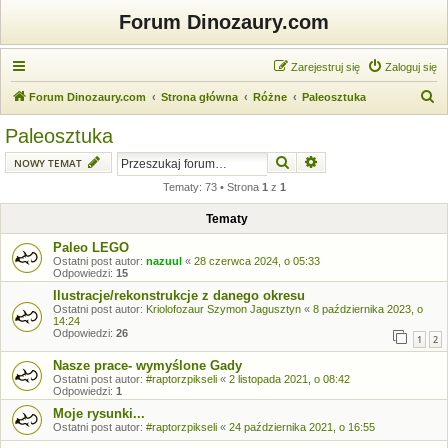
Forum Dinozaury.com
Zarejestruj się
Zaloguj się
S
Forum Dinozaury.com
Strona główna
Różne
Paleosztuka
z
Paleosztuka
u
Szukaj
Wyszukiwanie zaawansow
NOWY TEMAT
k
Tematy: 73 • Strona
1
z
1
a
j
Tematy
Paleo LEGO
Ostatni post autor:
nazuul
«
28 czerwca 2024, o 05:33
Odpowiedzi:
15
Ilustracje/rekonstrukcje z danego okresu
Ostatni post autor:
Kriolofozaur Szymon Jagusztyn
«
8 października 2023, o
14:24
Odpowiedzi:
26
1
2
Nasze prace- wymyślone Gady
Ostatni post autor:
#raptorzpikseli
«
2 listopada 2021, o 08:42
Odpowiedzi:
1
Moje rysunki...
Ostatni post autor:
#raptorzpikseli
«
24 października 2021, o 16:55