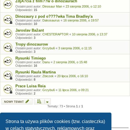
ZdjĂ?cia z film??w o dinozaurach
Ostatni post autor:
Dinosaur Man
«
23 sierpnia 2006, o 12:10
Odpowiedzi:
15
Dinozaury z pod o????wka Tima Bradley'a
Ostatni post autor:
Dakosaurus
«
16 sierpnia 2006, o 19:57
Odpowiedzi:
10
Jaroslav Bažant
Ostatni post autor:
CHESTERAPTOR
«
10 sierpnia 2006, o 13:37
Odpowiedzi:
3
Tropy dinozaurow
Ostatni post autor:
Grzybu6
«
3 sierpnia 2006, o 11:15
Odpowiedzi:
3
Rysunki Timiego
Ostatni post autor:
Danu
«
2 sierpnia 2006, o 15:48
Odpowiedzi:
16
Rysunki Raula Martina
Ostatni post autor:
Zbiczek
«
20 lipca 2006, o 16:10
Odpowiedzi:
8
Prace Luisa Reia
Ostatni post autor:
Grzybu6
«
11 lipca 2006, o 09:21
Odpowiedzi:
2
NOWY TEMAT
Tematy: 73 • Strona
1
z
1
Strona ta używa plików cookies (tzw. ciasteczka)
TWOJE UPRAWNIENIA NA TYM FORUM
w celach statystycznych, reklamowych oraz