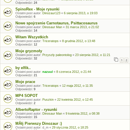
Odpowiedzi:
24
SpinoRex - Moje rysunki
Ostatni post autor:
Dinozaur123
«
6 sierpnia 2013, o 19:03
Odpowiedzi:
6
Nowe spojrzenie Carnotaurus, Psittacosaurus
Ostatni post autor:
Dinosaur Man
«
31 marca 2013, o 21:02
Odpowiedzi:
14
Witam Wszystkich
Ostatni post autor:
Triceratops
«
8 grudnia 2012, o 13:48
Odpowiedzi:
12
Moje gryzmoły
Ostatni post autor:
Przyszły paleontolog
«
23 sierpnia 2012, o 11:21
Odpowiedzi:
32
1
2
by elfik..
Ostatni post autor:
nazuul
«
8 czerwca 2012, o 21:44
Odpowiedzi:
21
Moje prace
Ostatni post autor:
Triceratops
«
12 maja 2012, o 11:35
Odpowiedzi:
9
MP4 SOPOT
Ostatni post autor:
Puszkin
«
22 kwietnia 2012, o 12:45
Odpowiedzi:
2
AlbertoRaptor - rysunki
Ostatni post autor:
Dinosaur Man
«
9 kwietnia 2012, o 08:38
Odpowiedzi:
15
MĂłj Pierwszy Dinozaur :)
Ostatni post autor:
d_m
«
29 stycznia 2012, o 18:25