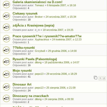
Galeria skamienialosci na D.com!
Ostatni post autor:
Tomasz
«
6 listopada 2007, o 16:16
Odpowiedzi:
4
Ciekawy rysunek
Ostatni post autor:
Broker
«
24 września 2007, o 15:34
Odpowiedzi:
18
zdjÄcia z Krasiejowa (sepia)
Ostatni post autor:
d_m
«
18 września 2007, o 19:25
Prace rysownik??w i rysownik??w-amator??w
Ostatni post autor:
Xyphactinus
«
24 kwietnia 2007, o 12:23
Odpowiedzi:
1
??biku-rysunki
Ostatni post autor:
Grzybu6
«
29 grudnia 2006, o 14:00
Odpowiedzi:
17
Rysunki Pawła (Paleontologa)
Ostatni post autor:
dilong
«
18 października 2006, o 14:07
Odpowiedzi:
16
Moje rysunki
Ostatni post autor:
pepo13
«
29 września 2006, o 18:29
Odpowiedzi:
41
1
2
Dinosaur Art
Ostatni post autor:
pepo13
«
25 sierpnia 2006, o 21:09
Odpowiedzi:
24
Dinozaury na znaczkach
Ostatni post autor:
dilong
«
24 sierpnia 2006, o 09:30
Odpowiedzi:
2