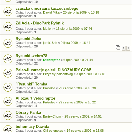
Odpowiedzi:
10
czaszka dinozaura kaczodziobego
Ostatni post autor:
Dawid Mika
«
20 sierpnia 2009, o 13:18
Odpowiedzi:
9
ZdjÄcia - DinoPark Rybnik
Ostatni post autor:
Muflon
«
13 sierpnia 2009, o 07:44
Odpowiedzi:
3
Rysunki Jarka
Ostatni post autor:
jarek18bb
«
9 lipca 2009, o 16:44
Odpowiedzi:
28
1
2
Rysunki -zebro78
Ostatni post autor:
Utahraptor
«
6 lipca 2009, o 21:44
Odpowiedzi:
22
Paleo-ilustracje galerii DINOZAURY.COM!
Ostatni post autor:
Przyszły paleontolog
«
3 lipca 2009, o 17:01
Odpowiedzi:
20
"Rysunki" Tomka
Ostatni post autor:
Paleoleo
«
29 czerwca 2009, o 16:38
Odpowiedzi:
13
Allozaur/ Velociraptor
Ostatni post autor:
Paleoleo
«
29 czerwca 2009, o 16:22
Odpowiedzi:
11
Obrazy Palika
Ostatni post autor:
BartekChom
«
28 czerwca 2009, o 14:51
Odpowiedzi:
9
bohomazy Dawida
Ostatni post autor:
Chirostenotes
«
14 czerwca 2009, o 13:08