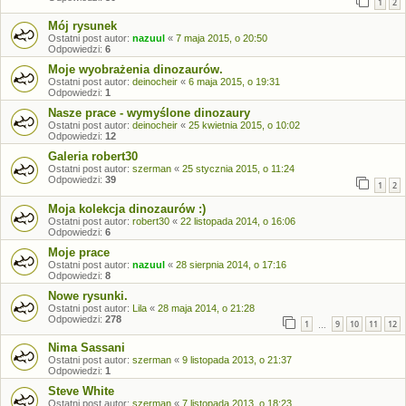
1
2
Mój rysunek
Ostatni post autor:
nazuul
«
7 maja 2015, o 20:50
Odpowiedzi:
6
Moje wyobrażenia dinozaurów.
Ostatni post autor:
deinocheir
«
6 maja 2015, o 19:31
Odpowiedzi:
1
Nasze prace - wymyślone dinozaury
Ostatni post autor:
deinocheir
«
25 kwietnia 2015, o 10:02
Odpowiedzi:
12
Galeria robert30
Ostatni post autor:
szerman
«
25 stycznia 2015, o 11:24
Odpowiedzi:
39
1
2
Moja kolekcja dinozaurów :)
Ostatni post autor:
robert30
«
22 listopada 2014, o 16:06
Odpowiedzi:
6
Moje prace
Ostatni post autor:
nazuul
«
28 sierpnia 2014, o 17:16
Odpowiedzi:
8
Nowe rysunki.
Ostatni post autor:
Lila
«
28 maja 2014, o 21:28
Odpowiedzi:
278
1
9
10
11
12
…
Nima Sassani
Ostatni post autor:
szerman
«
9 listopada 2013, o 21:37
Odpowiedzi:
1
Steve White
Ostatni post autor:
szerman
«
7 listopada 2013, o 18:23