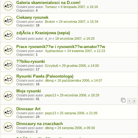
Galeria skamienialosci na D.com!
Ostatni post autor:
Tomasz
«
6 listopada 2007, o 16:16
Odpowiedzi:
4
Ciekawy rysunek
Ostatni post autor:
Broker
«
24 września 2007, o 15:34
Odpowiedzi:
18
zdjÄcia z Krasiejowa (sepia)
Ostatni post autor:
d_m
«
18 września 2007, o 19:25
Prace rysownik??w i rysownik??w-amator??w
Ostatni post autor:
Xyphactinus
«
24 kwietnia 2007, o 12:23
Odpowiedzi:
1
??biku-rysunki
Ostatni post autor:
Grzybu6
«
29 grudnia 2006, o 14:00
Odpowiedzi:
17
Rysunki Pawła (Paleontologa)
Ostatni post autor:
dilong
«
18 października 2006, o 14:07
Odpowiedzi:
16
Moje rysunki
Ostatni post autor:
pepo13
«
29 września 2006, o 18:29
Odpowiedzi:
41
1
2
Dinosaur Art
Ostatni post autor:
pepo13
«
25 sierpnia 2006, o 21:09
Odpowiedzi:
24
Dinozaury na znaczkach
Ostatni post autor:
dilong
«
24 sierpnia 2006, o 09:30
Odpowiedzi:
2