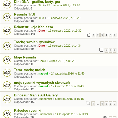
DinoDNA - grafika, karty, gra
Ostatni post autor:
Timi
«
25 czerwca 2021, o 22:26
Odpowiedzi:
6
Rysunki Ti58
Ostatni post autor:
Ti58
«
18 czerwca 2020, o 13:29
Odpowiedzi:
10
Rekonstrukcje Kahlessa
Ostatni post autor:
Dino
«
17 czerwca 2020, o 19:30
Odpowiedzi:
141
1
2
3
4
5
6
Trochę swoich rysunków
Ostatni post autor:
Dino
«
17 czerwca 2020, o 14:34
Odpowiedzi:
69
1
2
3
Moje Rysunki
Ostatni post autor:
Czoki
«
3 lipca 2019, o 06:20
Odpowiedzi:
11
Teraz trochę moich.
Ostatni post autor:
nazuul
«
24 września 2016, o 11:53
Odpowiedzi:
3
moje rysunki wymarłych stworzeń
Ostatni post autor:
nazuul
«
17 kwietnia 2016, o 10:43
Odpowiedzi:
12
Dinosaur Man's Art Gallery
Ostatni post autor:
Suchomim
«
5 marca 2016, o 16:15
Odpowiedzi:
155
1
4
5
6
7
…
Paleoleo rysunki
Ostatni post autor:
Suchomim
«
14 listopada 2015, o 11:24
Odpowiedzi:
30