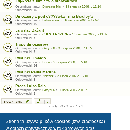
ZdjĂ?cia z film??w o dinozaurach
Ostatni post autor:
Dinosaur Man
«
23 sierpnia 2006, o 12:10
Odpowiedzi:
15
Dinozaury z pod o????wka Tima Bradley'a
Ostatni post autor:
Dakosaurus
«
16 sierpnia 2006, o 19:57
Odpowiedzi:
10
Jaroslav Bažant
Ostatni post autor:
CHESTERAPTOR
«
10 sierpnia 2006, o 13:37
Odpowiedzi:
3
Tropy dinozaurow
Ostatni post autor:
Grzybu6
«
3 sierpnia 2006, o 11:15
Odpowiedzi:
3
Rysunki Timiego
Ostatni post autor:
Danu
«
2 sierpnia 2006, o 15:48
Odpowiedzi:
16
Rysunki Raula Martina
Ostatni post autor:
Zbiczek
«
20 lipca 2006, o 16:10
Odpowiedzi:
8
Prace Luisa Reia
Ostatni post autor:
Grzybu6
«
11 lipca 2006, o 09:21
Odpowiedzi:
2
NOWY TEMAT
Tematy: 73 • Strona
1
z
1
Strona ta używa plików cookies (tzw. ciasteczka)
TWOJE UPRAWNIENIA NA TYM FORUM
w celach statystycznych, reklamowych oraz