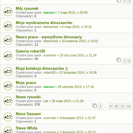
1
2
Mój rysunek
Ostatni post autor:
nazuul
«
7 maja 2015, o 20:50
Odpowiedzi:
6
Moje wyobrażenia dinozaurów.
Ostatni post autor:
deinocheir
«
6 maja 2015, o 19:31
Odpowiedzi:
1
Nasze prace - wymyślone dinozaury
Ostatni post autor:
deinocheir
«
25 kwietnia 2015, o 10:02
Odpowiedzi:
12
Galeria robert30
Ostatni post autor:
szerman
«
25 stycznia 2015, o 11:24
Odpowiedzi:
39
1
2
Moja kolekcja dinozaurów :)
Ostatni post autor:
robert30
«
22 listopada 2014, o 16:06
Odpowiedzi:
6
Moje prace
Ostatni post autor:
nazuul
«
28 sierpnia 2014, o 17:16
Odpowiedzi:
8
Nowe rysunki.
Ostatni post autor:
Lila
«
28 maja 2014, o 21:28
Odpowiedzi:
278
1
9
10
11
12
…
Nima Sassani
Ostatni post autor:
szerman
«
9 listopada 2013, o 21:37
Odpowiedzi:
1
Steve White
Ostatni post autor:
szerman
«
7 listopada 2013, o 18:23