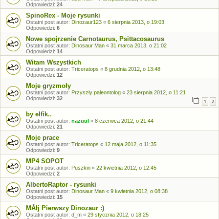
Odpowiedzi:
24
SpinoRex - Moje rysunki
Ostatni post autor:
Dinozaur123
«
6 sierpnia 2013, o 19:03
Odpowiedzi:
6
Nowe spojrzenie Carnotaurus, Psittacosaurus
Ostatni post autor:
Dinosaur Man
«
31 marca 2013, o 21:02
Odpowiedzi:
14
Witam Wszystkich
Ostatni post autor:
Triceratops
«
8 grudnia 2012, o 13:48
Odpowiedzi:
12
Moje gryzmoły
Ostatni post autor:
Przyszły paleontolog
«
23 sierpnia 2012, o 11:21
Odpowiedzi:
32
1
2
by elfik..
Ostatni post autor:
nazuul
«
8 czerwca 2012, o 21:44
Odpowiedzi:
21
Moje prace
Ostatni post autor:
Triceratops
«
12 maja 2012, o 11:35
Odpowiedzi:
9
MP4 SOPOT
Ostatni post autor:
Puszkin
«
22 kwietnia 2012, o 12:45
Odpowiedzi:
2
AlbertoRaptor - rysunki
Ostatni post autor:
Dinosaur Man
«
9 kwietnia 2012, o 08:38
Odpowiedzi:
15
MĂłj Pierwszy Dinozaur :)
Ostatni post autor:
d_m
«
29 stycznia 2012, o 18:25