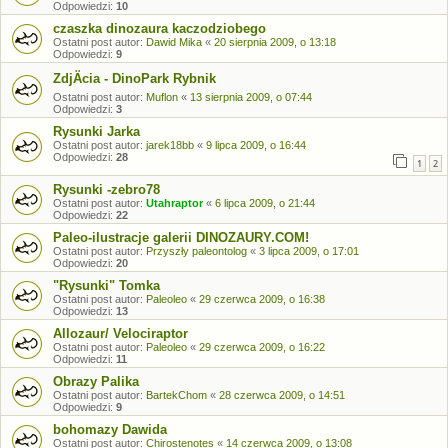
Odpowiedzi:
10
czaszka dinozaura kaczodziobego
Ostatni post autor:
Dawid Mika
«
20 sierpnia 2009, o 13:18
Odpowiedzi:
9
ZdjÄcia - DinoPark Rybnik
Ostatni post autor:
Muflon
«
13 sierpnia 2009, o 07:44
Odpowiedzi:
3
Rysunki Jarka
Ostatni post autor:
jarek18bb
«
9 lipca 2009, o 16:44
Odpowiedzi:
28
1
2
Rysunki -zebro78
Ostatni post autor:
Utahraptor
«
6 lipca 2009, o 21:44
Odpowiedzi:
22
Paleo-ilustracje galerii DINOZAURY.COM!
Ostatni post autor:
Przyszły paleontolog
«
3 lipca 2009, o 17:01
Odpowiedzi:
20
"Rysunki" Tomka
Ostatni post autor:
Paleoleo
«
29 czerwca 2009, o 16:38
Odpowiedzi:
13
Allozaur/ Velociraptor
Ostatni post autor:
Paleoleo
«
29 czerwca 2009, o 16:22
Odpowiedzi:
11
Obrazy Palika
Ostatni post autor:
BartekChom
«
28 czerwca 2009, o 14:51
Odpowiedzi:
9
bohomazy Dawida
Ostatni post autor:
Chirostenotes
«
14 czerwca 2009, o 13:08