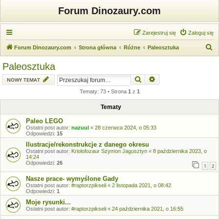
Forum Dinozaury.com
Zarejestruj się
Zaloguj się
S
Forum Dinozaury.com
Strona główna
Różne
Paleosztuka
z
Paleosztuka
u
Szukaj
Wyszukiwanie zaawansow
NOWY TEMAT
k
Tematy: 73 • Strona
1
z
1
a
j
Tematy
Paleo LEGO
Ostatni post autor:
nazuul
«
28 czerwca 2024, o 05:33
Odpowiedzi:
15
Ilustracje/rekonstrukcje z danego okresu
Ostatni post autor:
Kriolofozaur Szymon Jagusztyn
«
8 października 2023, o
14:24
Odpowiedzi:
26
1
2
Nasze prace- wymyślone Gady
Ostatni post autor:
#raptorzpikseli
«
2 listopada 2021, o 08:42
Odpowiedzi:
1
Moje rysunki...
Ostatni post autor:
#raptorzpikseli
«
24 października 2021, o 16:55