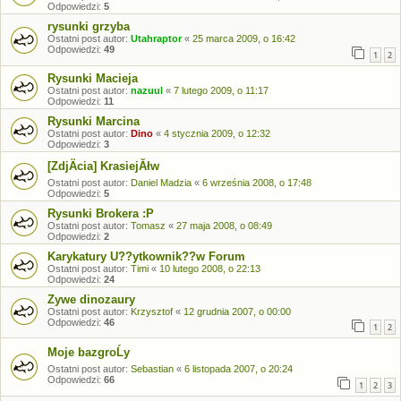
Odpowiedzi:
5
rysunki grzyba
Ostatni post autor:
Utahraptor
«
25 marca 2009, o 16:42
Odpowiedzi:
49
1
2
Rysunki Macieja
Ostatni post autor:
nazuul
«
7 lutego 2009, o 11:17
Odpowiedzi:
11
Rysunki Marcina
Ostatni post autor:
Dino
«
4 stycznia 2009, o 12:32
Odpowiedzi:
3
[ZdjÄcia] KrasiejĂłw
Ostatni post autor:
Daniel Madzia
«
6 września 2008, o 17:48
Odpowiedzi:
5
Rysunki Brokera :P
Ostatni post autor:
Tomasz
«
27 maja 2008, o 08:49
Odpowiedzi:
2
Karykatury U??ytkownik??w Forum
Ostatni post autor:
Timi
«
10 lutego 2008, o 22:13
Odpowiedzi:
24
Zywe dinozaury
Ostatni post autor:
Krzysztof
«
12 grudnia 2007, o 00:00
Odpowiedzi:
46
1
2
Moje bazgroĹy
Ostatni post autor:
Sebastian
«
6 listopada 2007, o 20:24
Odpowiedzi:
66
1
2
3