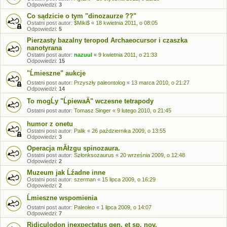
Odpowiedzi:
3
Co sądzicie o tym "dinozaurze ??"
Ostatni post autor:
$Miki$
«
18 kwietnia 2011, o 08:05
Odpowiedzi:
5
Pierzasty bazalny teropod Archaeocursor i czaszka
nanotyrana
Ostatni post autor:
nazuul
«
9 kwietnia 2011, o 21:33
Odpowiedzi:
15
"Ĺmieszne" aukcje
Ostatni post autor:
Przyszły paleontolog
«
13 marca 2010, o 21:27
Odpowiedzi:
14
To mogĹy "ĹpiewaÄ" wczesne tetrapody
Ostatni post autor:
Tomasz Singer
«
9 lutego 2010, o 21:45
humor z onetu
Ostatni post autor:
Palik
«
26 października 2009, o 13:55
Odpowiedzi:
3
Operacja mĂłzgu spinozaura.
Ostatni post autor:
Szłonksozaurus
«
20 września 2009, o 12:48
Odpowiedzi:
2
Muzeum jak Ĺźadne inne
Ostatni post autor:
szerman
«
15 lipca 2009, o 16:29
Odpowiedzi:
2
Ĺmieszne wspomienia
Ostatni post autor:
Paleoleo
«
1 lipca 2009, o 14:07
Odpowiedzi:
7
Ridiculodon inexpectatus gen. et sp. nov.