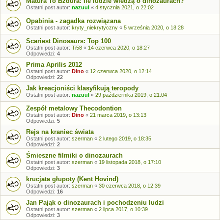
Matura To Bzdura: Ile ludzie wiedzą o dinozaurach?
Ostatni post autor:
nazuul
«
4 stycznia 2021, o 22:02
Opabinia - zagadka rozwiązana
Ostatni post autor:
kryty_niekrytyczny
«
5 września 2020, o 18:28
Scariest Dinosaurs: Top 100
Ostatni post autor:
Ti58
«
14 czerwca 2020, o 18:27
Odpowiedzi:
4
Prima Aprilis 2012
Ostatni post autor:
Dino
«
12 czerwca 2020, o 12:14
Odpowiedzi:
22
Jak kreacjoniści klasyfikują teropody
Ostatni post autor:
nazuul
«
29 października 2019, o 21:04
Zespół metalowy Thecodontion
Ostatni post autor:
Dino
«
21 marca 2019, o 13:13
Odpowiedzi:
5
Rejs na kraniec świata
Ostatni post autor:
szerman
«
2 lutego 2019, o 18:35
Odpowiedzi:
2
Śmieszne filmiki o dinozaurach
Ostatni post autor:
szerman
«
19 listopada 2018, o 17:10
Odpowiedzi:
3
krucjata głupoty (Kent Hovind)
Ostatni post autor:
szerman
«
30 czerwca 2018, o 12:39
Odpowiedzi:
16
Jan Pająk o dinozaurach i pochodzeniu ludzi
Ostatni post autor:
szerman
«
2 lipca 2017, o 10:39
Odpowiedzi:
3