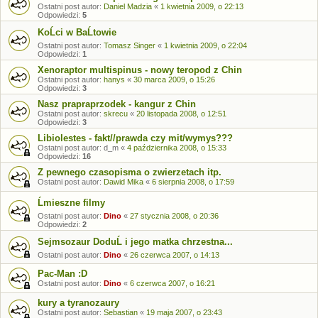
Ostatni post autor:
Daniel Madzia
«
1 kwietnia 2009, o 22:13
Odpowiedzi:
5
KoĹci w BaĹtowie
Ostatni post autor:
Tomasz Singer
«
1 kwietnia 2009, o 22:04
Odpowiedzi:
1
Xenoraptor multispinus - nowy teropod z Chin
Ostatni post autor:
hanys
«
30 marca 2009, o 15:26
Odpowiedzi:
3
Nasz prapraprzodek - kangur z Chin
Ostatni post autor:
skrecu
«
20 listopada 2008, o 12:51
Odpowiedzi:
3
Libiolestes - fakt//prawda czy mit/wymys???
Ostatni post autor:
d_m
«
4 października 2008, o 15:33
Odpowiedzi:
16
Z pewnego czasopisma o zwierzetach itp.
Ostatni post autor:
Dawid Mika
«
6 sierpnia 2008, o 17:59
Ĺmieszne filmy
Ostatni post autor:
Dino
«
27 stycznia 2008, o 20:36
Odpowiedzi:
2
Sejmsozaur DoduĹ i jego matka chrzestna...
Ostatni post autor:
Dino
«
26 czerwca 2007, o 14:13
Pac-Man :D
Ostatni post autor:
Dino
«
6 czerwca 2007, o 16:21
kury a tyranozaury
Ostatni post autor:
Sebastian
«
19 maja 2007, o 23:43