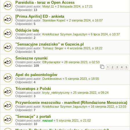
Pareidolia - teraz w Open Access
Ostatni post autor:
Motyl.11
«
2 listopada 2024, o 17:21
Odpowiedzi:
13
[Prima Aprilis] ED - ankieta
Ostatni post autor:
Stanisław Kopeć
«
2 sierpnia 2024, o 16:07
Odpowiedzi:
5
Oddajcie tatę
Ostatni post autor:
Kriolofozaur Szymon Jagusztyn
«
6 lipca 2024, o 10:37
Odpowiedzi:
2
"Sensacyjne znalezisko" w Gazecie.pl
Ostatni post autor:
Tomasz Singer
«
4 września 2023, o 18:22
Odpowiedzi:
5
Śmieszne rysunki
Ostatni post autor:
Elfrydaraptor
«
28 sierpnia 2023, o 02:53
Odpowiedzi:
109
1
2
3
4
5
Apel do paleontologów
Ostatni post autor:
Dunkleosteus
«
5 sierpnia 2023, o 18:55
Odpowiedzi:
4
Triceratops z Polski
Ostatni post autor:
kryty_niekrytyczny
«
25 sierpnia 2022, o 09:24
Odpowiedzi:
3
Przywrócenie mezozoiku - manifest (Rifondazione Mesozoica)
Ostatni post autor:
Kriolofozaur Szymon Jagusztyn
«
16 sierpnia 2022, o 13:03
Odpowiedzi:
7
"Sensacje" z portali
Ostatni post autor:
nazuul
«
5 stycznia 2021, o 21:02
Odpowiedzi:
10