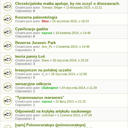
Chrześcijańska matka apeluje, by nie uczyć o dinozaurach.
Ostatni post autor:
Tomasz Singer
«
13 listopada 2015, o 22:11
Odpowiedzi:
8
Koszerna paleontologia
Ostatni post autor:
Dino
«
25 września 2015, o 18:24
Cywilizacje gadów
Ostatni post autor:
nazuul
«
18 kwietnia 2014, o 14:46
Odpowiedzi:
6
Reverrse Jurassic Park
Ostatni post autor:
Ace_PL
«
2 kwietnia 2014, o 14:48
Odpowiedzi:
3
teoria panny Łoś
Ostatni post autor:
Danu
«
26 stycznia 2014, o 15:24
Odpowiedzi:
3
kreacjonizm na polskiej uczelni
Ostatni post autor:
d_m
«
26 stycznia 2014, o 12:58
Odpowiedzi:
5
sensacyjne odkrycie
Ostatni post autor:
Utahraptor
«
24 stycznia 2014, o 11:29
Odpowiedzi:
1
"Tyrannosaurus marsensis"
Ostatni post autor:
nazuul
«
22 lipca 2013, o 21:15
Odpowiedzi:
1
Odpowiedź na krytykę artykułu naukowego
Ostatni post autor:
szerman
«
1 czerwca 2013, o 07:28
Odpowiedzi:
2
[opis] Polonoceratops (polonoceratops)