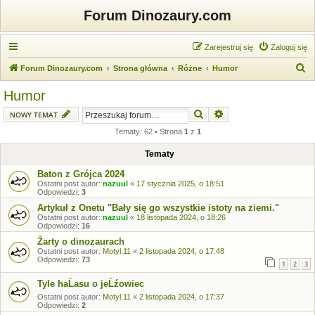
Forum Dinozaury.com
Zarejestruj się
Zaloguj się
S
Forum Dinozaury.com
Strona główna
Różne
Humor
z
Humor
u
Szukaj
Wyszukiwanie zaawansow
NOWY TEMAT
k
Tematy: 62 • Strona
1
z
1
a
j
Tematy
Baton z Grójca 2024
Ostatni post autor:
nazuul
«
17 stycznia 2025, o 18:51
Odpowiedzi:
3
Artykuł z Onetu "Bały się go wszystkie istoty na ziemi."
Ostatni post autor:
nazuul
«
18 listopada 2024, o 18:26
Odpowiedzi:
16
Żarty o dinozaurach
Ostatni post autor:
Motyl.11
«
2 listopada 2024, o 17:48
Odpowiedzi:
73
1
2
3
Tyle haĹasu o jeĹźowiec
Ostatni post autor:
Motyl.11
«
2 listopada 2024, o 17:37
Odpowiedzi:
2