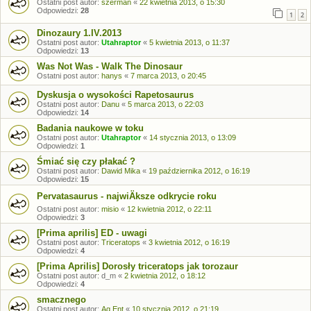
Ostatni post autor:
szerman
«
22 kwietnia 2013, o 15:30
Odpowiedzi:
28
1
2
Dinozaury 1.IV.2013
Ostatni post autor:
Utahraptor
«
5 kwietnia 2013, o 11:37
Odpowiedzi:
13
Was Not Was - Walk The Dinosaur
Ostatni post autor:
hanys
«
7 marca 2013, o 20:45
Dyskusja o wysokości Rapetosaurus
Ostatni post autor:
Danu
«
5 marca 2013, o 22:03
Odpowiedzi:
14
Badania naukowe w toku
Ostatni post autor:
Utahraptor
«
14 stycznia 2013, o 13:09
Odpowiedzi:
1
Śmiać się czy płakać ?
Ostatni post autor:
Dawid Mika
«
19 października 2012, o 16:19
Odpowiedzi:
15
Pervatasaurus - najwiÄksze odkrycie roku
Ostatni post autor:
misio
«
12 kwietnia 2012, o 22:11
Odpowiedzi:
3
[Prima aprilis] ED - uwagi
Ostatni post autor:
Triceratops
«
3 kwietnia 2012, o 16:19
Odpowiedzi:
4
[Prima Aprilis] Dorosły triceratops jak torozaur
Ostatni post autor:
d_m
«
2 kwietnia 2012, o 18:12
Odpowiedzi:
4
smacznego
Ostatni post autor:
Ag.Ent
«
10 stycznia 2012, o 21:19