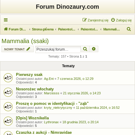
Forum Dinozaury.com
Zarejestruj się
Zaloguj się
S
Forum Dinozaury.com
Strona główna
Paleontologia
Paleontologia kręgowców
Mammalia (ssaki)
z
Mammalia (ssaki)
u
Szukaj
Wyszukiwanie zaawansow
NOWY TEMAT
k
Tematy: 157 • Strona
1
z
1
a
j
Tematy
Pierwszy ssak
Ostatni post autor:
Ag.Ent
«
7 czerwca 2026, o 12:29
Odpowiedzi:
4
Nosorożec włochaty
Ostatni post autor:
Marciosss
«
21 stycznia 2026, o 14:23
Odpowiedzi:
3
Proszę o pomoc w identyfikacji - "ząb"
Ostatni post autor:
kryty_niekrytyczny
«
11 października 2024, o 16:52
Odpowiedzi:
1
[Opis] Woznikella
Ostatni post autor:
Lythronax
«
18 grudnia 2023, o 20:14
Odpowiedzi:
5
Czaszka z aukcji - Nimravidae