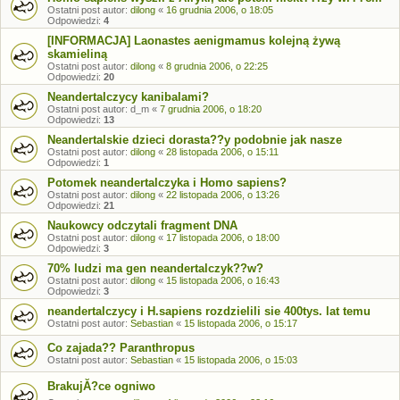
Ostatni post autor:
dilong
«
16 grudnia 2006, o 18:05
Odpowiedzi:
4
[INFORMACJA] Laonastes aenigmamus kolejną żywą
skamieliną
Ostatni post autor:
dilong
«
8 grudnia 2006, o 22:25
Odpowiedzi:
20
Neandertalczycy kanibalami?
Ostatni post autor:
d_m
«
7 grudnia 2006, o 18:20
Odpowiedzi:
13
Neandertalskie dzieci dorasta??y podobnie jak nasze
Ostatni post autor:
dilong
«
28 listopada 2006, o 15:11
Odpowiedzi:
1
Potomek neandertalczyka i Homo sapiens?
Ostatni post autor:
dilong
«
22 listopada 2006, o 13:26
Odpowiedzi:
21
Naukowcy odczytali fragment DNA
Ostatni post autor:
dilong
«
17 listopada 2006, o 18:00
Odpowiedzi:
3
70% ludzi ma gen neandertalczyk??w?
Ostatni post autor:
dilong
«
15 listopada 2006, o 16:43
Odpowiedzi:
3
neandertalczycy i H.sapiens rozdzielili sie 400tys. lat temu
Ostatni post autor:
Sebastian
«
15 listopada 2006, o 15:17
Co zajada?? Paranthropus
Ostatni post autor:
Sebastian
«
15 listopada 2006, o 15:03
BrakujĂ?ce ogniwo