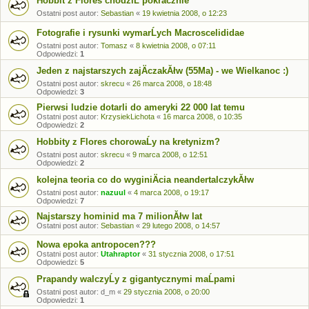
Hobbit z Flores chodziĹ pokracznie
Ostatni post autor:
Sebastian
«
19 kwietnia 2008, o 12:23
Fotografie i rysunki wymarĹych Macroscelididae
Ostatni post autor:
Tomasz
«
8 kwietnia 2008, o 07:11
Odpowiedzi:
1
Jeden z najstarszych zajÄczakĂłw (55Ma) - we Wielkanoc :)
Ostatni post autor:
skrecu
«
26 marca 2008, o 18:48
Odpowiedzi:
3
Pierwsi ludzie dotarli do ameryki 22 000 lat temu
Ostatni post autor:
KrzysiekLichota
«
16 marca 2008, o 10:35
Odpowiedzi:
2
Hobbity z Flores chorowaĹy na kretynizm?
Ostatni post autor:
skrecu
«
9 marca 2008, o 12:51
Odpowiedzi:
2
kolejna teoria co do wyginiÄcia neandertalczykĂłw
Ostatni post autor:
nazuul
«
4 marca 2008, o 19:17
Odpowiedzi:
7
Najstarszy hominid ma 7 milionĂłw lat
Ostatni post autor:
Sebastian
«
29 lutego 2008, o 14:57
Nowa epoka antropocen???
Ostatni post autor:
Utahraptor
«
31 stycznia 2008, o 17:51
Odpowiedzi:
5
Prapandy walczyĹy z gigantycznymi maĹpami
Ostatni post autor:
d_m
«
29 stycznia 2008, o 20:00
Odpowiedzi:
1