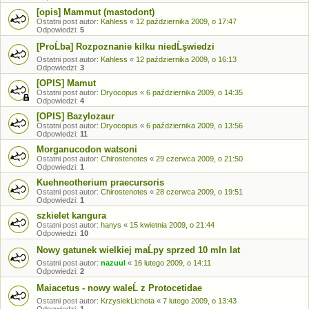
[opis] Mammut (mastodont)
Ostatni post autor:
Kahless
«
12 października 2009, o 17:47
Odpowiedzi:
5
[ProĹba] Rozpoznanie kilku niedĹşwiedzi
Ostatni post autor:
Kahless
«
12 października 2009, o 16:13
Odpowiedzi:
3
[OPIS] Mamut
Ostatni post autor:
Dryocopus
«
6 października 2009, o 14:35
Odpowiedzi:
4
[OPIS] Bazylozaur
Ostatni post autor:
Dryocopus
«
6 października 2009, o 13:56
Odpowiedzi:
11
Morganucodon watsoni
Ostatni post autor:
Chirostenotes
«
29 czerwca 2009, o 21:50
Odpowiedzi:
1
Kuehneotherium praecursoris
Ostatni post autor:
Chirostenotes
«
28 czerwca 2009, o 19:51
Odpowiedzi:
1
szkielet kangura
Ostatni post autor:
hanys
«
15 kwietnia 2009, o 21:44
Odpowiedzi:
10
Nowy gatunek wielkiej maĹpy sprzed 10 mln lat
Ostatni post autor:
nazuul
«
16 lutego 2009, o 14:11
Odpowiedzi:
2
Maiacetus - nowy waleĹ z Protocetidae
Ostatni post autor:
KrzysiekLichota
«
7 lutego 2009, o 13:43