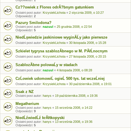
Odpowiedzi:
1
Cz??owiek z Flores odrĂ?bnym gatunkiem
Ostatni post autor:
KrzysiekLichota
«
2 stycznia 2009, o 10:27
Odpowiedzi:
2
Pazury Smilodona?
Ostatni post autor:
nazuul
«
25 grudnia 2008, o 22:54
Odpowiedzi:
5
NiedĹşwiedzie jaskiniowe wyginÄĹy jako pierwsze
Ostatni post autor:
KrzysiekLichota
«
30 listopada 2008, o 15:28
Szkielet tygrysa szablozÄbnego w M. PĂłĹnocnym
Ostatni post autor:
KrzysiekLichota
«
27 listopada 2008, o 20:15
SzablozÄbne polowaĹy w stadach
Ostatni post autor:
nazuul
«
4 listopada 2008, o 08:28
CzĹowiek udomowiĹ ogieĹ 500 tys. lat wczeĹniej
Ostatni post autor:
KrzysiekLichota
«
30 października 2008, o 19:01
Ssak z NZ
Ostatni post autor:
hanys
«
19 października 2008, o 19:36
Megatherium
Ostatni post autor:
hanys
«
15 września 2008, o 14:22
Odpowiedzi:
9
NiedĹźwiedĹź krĂłtkopyski
Ostatni post autor:
hanys
«
13 września 2008, o 19:36
Odpowiedzi:
5