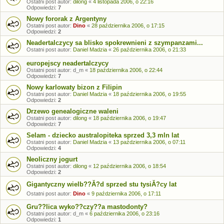
Ostatni post autor:
dilong
«
4 listopada 2006, o 22:16
Odpowiedzi:
7
Nowy fororak z Argentyny
Ostatni post autor:
Dino
«
28 października 2006, o 17:15
Odpowiedzi:
2
Neadertalczycy sa blisko spokrewnieni z szympanzami...
Ostatni post autor:
Daniel Madzia
«
26 października 2006, o 21:33
europejscy neadertalczycy
Ostatni post autor:
d_m
«
18 października 2006, o 22:44
Odpowiedzi:
7
Nowy karlowaty bizon z Filipin
Ostatni post autor:
Daniel Madzia
«
18 października 2006, o 19:55
Odpowiedzi:
2
Drzewo genealogiczne waleni
Ostatni post autor:
dilong
«
18 października 2006, o 19:47
Odpowiedzi:
7
Selam - dziecko australopiteka sprzed 3,3 mln lat
Ostatni post autor:
Daniel Madzia
«
13 października 2006, o 07:11
Odpowiedzi:
4
Neoliczny jogurt
Ostatni post autor:
dilong
«
12 października 2006, o 18:54
Odpowiedzi:
2
Gigantyczny wielb??Ă?d sprzed stu tysiĂ?cy lat
Ostatni post autor:
Dino
«
9 października 2006, o 17:11
Gru??lica wyko??czy??a mastodonty?
Ostatni post autor:
d_m
«
6 października 2006, o 23:16
Odpowiedzi:
1