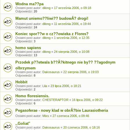
Wodna ma??pa
Ostatni post autor:
dilong
«
17 września 2006, o 09:18
Odpowiedzi:
20
Mamut uniemo??liwi?? budowĂ? drogi!
Ostatni post autor:
dilong
«
11 września 2006, o 19:44
Odpowiedzi:
24
Koniec spor??w o cz??owieka z Flores?
Ostatni post autor:
dilong
«
1 września 2006, o 12:35
Odpowiedzi:
3
homo sapiens
Ostatni post autor:
dilong
«
24 sierpnia 2006, o 10:08
Odpowiedzi:
13
Przodek p??etwala b??Ă?kitnego nie by?? ??agodnym
olbrzymem
Ostatni post autor:
Dakosaurus
«
22 sierpnia 2006, o 19:03
Odpowiedzi:
8
Hobbit
Ostatni post autor:
Lila
«
23 lipca 2006, o 18:21
Odpowiedzi:
2
Homo floresiensis.
Ostatni post autor:
CHESTERAPTOR
«
16 lipca 2006, o 09:22
Odpowiedzi:
6
Pegasoferae - nowy klad w obrĂ?bie Laurasiotheria
Ostatni post autor:
Mixs
«
27 czerwca 2006, o 09:46
,,Goliat''
Ostatni post autor:
Dakosaurus
«
20 czerwca 2006, o 18:16