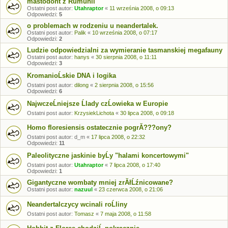
mastodont z Rumunii
Ostatni post autor:
Utahraptor
«
11 września 2008, o 09:13
Odpowiedzi:
5
o problemach w rodzeniu u neandertalek.
Ostatni post autor:
Palik
«
10 września 2008, o 07:17
Odpowiedzi:
2
Ludzie odpowiedzialni za wymieranie tasmanskiej megafauny
Ostatni post autor:
hanys
«
30 sierpnia 2008, o 11:11
Odpowiedzi:
3
KromanioĹskie DNA i logika
Ostatni post autor:
dilong
«
2 sierpnia 2008, o 15:56
Odpowiedzi:
6
NajwczeĹniejsze Ĺlady czĹowieka w Europie
Ostatni post autor:
KrzysiekLichota
«
30 lipca 2008, o 09:18
Homo floresiensis ostatecznie pogrĂ???ony?
Ostatni post autor:
d_m
«
17 lipca 2008, o 22:32
Odpowiedzi:
11
Paleolityczne jaskinie byĹy "halami koncertowymi"
Ostatni post autor:
Utahraptor
«
7 lipca 2008, o 17:40
Odpowiedzi:
1
Gigantyczne wombaty mniej zrĂłĹźnicowane?
Ostatni post autor:
nazuul
«
23 czerwca 2008, o 21:06
Neandertalczycy wcinali roĹliny
Ostatni post autor:
Tomasz
«
7 maja 2008, o 11:58