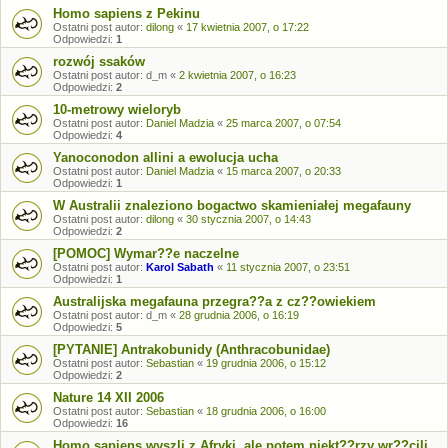
Homo sapiens z Pekinu
Ostatni post autor:
dilong
«
17 kwietnia 2007, o 17:22
Odpowiedzi:
1
rozwój ssaków
Ostatni post autor:
d_m
«
2 kwietnia 2007, o 16:23
Odpowiedzi:
2
10-metrowy wieloryb
Ostatni post autor:
Daniel Madzia
«
25 marca 2007, o 07:54
Odpowiedzi:
4
Yanoconodon allini a ewolucja ucha
Ostatni post autor:
Daniel Madzia
«
15 marca 2007, o 20:33
Odpowiedzi:
1
W Australii znaleziono bogactwo skamieniałej megafauny
Ostatni post autor:
dilong
«
30 stycznia 2007, o 14:43
Odpowiedzi:
2
[POMOC] Wymar??e naczelne
Ostatni post autor:
Karol Sabath
«
11 stycznia 2007, o 23:51
Odpowiedzi:
1
Australijska megafauna przegra??a z cz??owiekiem
Ostatni post autor:
d_m
«
28 grudnia 2006, o 16:19
Odpowiedzi:
5
[PYTANIE] Antrakobunidy (Anthracobunidae)
Ostatni post autor:
Sebastian
«
19 grudnia 2006, o 15:12
Odpowiedzi:
2
Nature 14 XII 2006
Ostatni post autor:
Sebastian
«
18 grudnia 2006, o 16:00
Odpowiedzi:
16
Homo sapiens wyszli z Afryki, ale potem niekt??rzy wr??cili