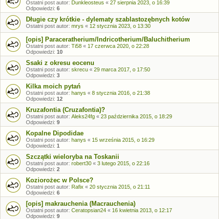
Ostatni post autor:
Dunkleosteus
«
27 sierpnia 2023, o 16:39
Odpowiedzi:
6
Długie czy krótkie - dylematy szablastozębnych kotów
Ostatni post autor:
mrys
«
12 stycznia 2023, o 13:30
[opis] Paraceratherium/Indricotherium/Baluchitherium
Ostatni post autor:
Ti58
«
17 czerwca 2020, o 22:28
Odpowiedzi:
10
Ssaki z okresu eocenu
Ostatni post autor:
skrecu
«
29 marca 2017, o 17:50
Odpowiedzi:
3
Kilka moich pytań
Ostatni post autor:
hanys
«
8 stycznia 2016, o 21:38
Odpowiedzi:
12
Kruzafontia (Cruzafontia)?
Ostatni post autor:
Aleks24fg
«
23 października 2015, o 18:29
Odpowiedzi:
9
Kopalne Dipodidae
Ostatni post autor:
hanys
«
15 września 2015, o 16:29
Odpowiedzi:
1
Szczątki wieloryba na Toskanii
Ostatni post autor:
robert30
«
3 lutego 2015, o 22:16
Odpowiedzi:
2
Koziorożec w Polsce?
Ostatni post autor:
Rafix
«
20 stycznia 2015, o 21:11
Odpowiedzi:
6
[opis] makrauchenia (Macrauchenia)
Ostatni post autor:
Ceratopsian24
«
16 kwietnia 2013, o 12:17
Odpowiedzi:
9