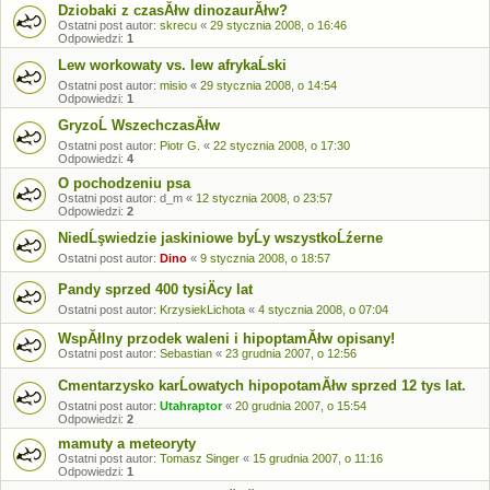
Dziobaki z czasĂłw dinozaurĂłw?
Ostatni post autor:
skrecu
«
29 stycznia 2008, o 16:46
Odpowiedzi:
1
Lew workowaty vs. lew afrykaĹski
Ostatni post autor:
misio
«
29 stycznia 2008, o 14:54
Odpowiedzi:
1
GryzoĹ WszechczasĂłw
Ostatni post autor:
Piotr G.
«
22 stycznia 2008, o 17:30
Odpowiedzi:
4
O pochodzeniu psa
Ostatni post autor:
d_m
«
12 stycznia 2008, o 23:57
Odpowiedzi:
2
NiedĹşwiedzie jaskiniowe byĹy wszystkoĹźerne
Ostatni post autor:
Dino
«
9 stycznia 2008, o 18:57
Pandy sprzed 400 tysiÄcy lat
Ostatni post autor:
KrzysiekLichota
«
4 stycznia 2008, o 07:04
WspĂłlny przodek waleni i hipoptamĂłw opisany!
Ostatni post autor:
Sebastian
«
23 grudnia 2007, o 12:56
Cmentarzysko karĹowatych hipopotamĂłw sprzed 12 tys lat.
Ostatni post autor:
Utahraptor
«
20 grudnia 2007, o 15:54
Odpowiedzi:
2
mamuty a meteoryty
Ostatni post autor:
Tomasz Singer
«
15 grudnia 2007, o 11:16
Odpowiedzi:
1