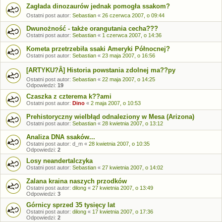
Zagłada dinozaurów jednak pomogła ssakom?
Ostatni post autor:
Sebastian
«
26 czerwca 2007, o 09:44
Dwunożność - także orangutania cecha???
Ostatni post autor:
Sebastian
«
1 czerwca 2007, o 14:36
Kometa przetrzebiła ssaki Ameryki Północnej?
Ostatni post autor:
Sebastian
«
23 maja 2007, o 16:56
[ARTYKU?Â] Historia powstania zdolnej ma??py
Ostatni post autor:
Sebastian
«
22 maja 2007, o 14:25
Odpowiedzi:
19
Czaszka z czterema k??ami
Ostatni post autor:
Dino
«
2 maja 2007, o 10:53
Prehistoryczny wielbłąd odnaleziony w Mesa (Arizona)
Ostatni post autor:
Sebastian
«
28 kwietnia 2007, o 13:12
Analiza DNA ssaków...
Ostatni post autor:
d_m
«
28 kwietnia 2007, o 10:35
Odpowiedzi:
2
Losy neandertalczyka
Ostatni post autor:
Sebastian
«
27 kwietnia 2007, o 14:02
Zalana kraina naszych przodków
Ostatni post autor:
dilong
«
27 kwietnia 2007, o 13:49
Odpowiedzi:
3
Górnicy sprzed 35 tysięcy lat
Ostatni post autor:
dilong
«
17 kwietnia 2007, o 17:36
Odpowiedzi:
2