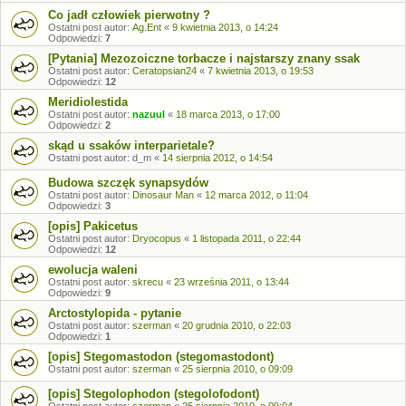
Co jadł człowiek pierwotny ?
Ostatni post autor:
Ag.Ent
«
9 kwietnia 2013, o 14:24
Odpowiedzi:
7
[Pytania] Mezozoiczne torbacze i najstarszy znany ssak
Ostatni post autor:
Ceratopsian24
«
7 kwietnia 2013, o 19:53
Odpowiedzi:
12
Meridiolestida
Ostatni post autor:
nazuul
«
18 marca 2013, o 17:00
Odpowiedzi:
2
skąd u ssaków interparietale?
Ostatni post autor:
d_m
«
14 sierpnia 2012, o 14:54
Budowa szczęk synapsydów
Ostatni post autor:
Dinosaur Man
«
12 marca 2012, o 11:04
Odpowiedzi:
3
[opis] Pakicetus
Ostatni post autor:
Dryocopus
«
1 listopada 2011, o 22:44
Odpowiedzi:
12
ewolucja waleni
Ostatni post autor:
skrecu
«
23 września 2011, o 13:44
Odpowiedzi:
9
Arctostylopida - pytanie
Ostatni post autor:
szerman
«
20 grudnia 2010, o 22:03
Odpowiedzi:
1
[opis] Stegomastodon (stegomastodont)
Ostatni post autor:
szerman
«
25 sierpnia 2010, o 09:09
[opis] Stegolophodon (stegolofodont)