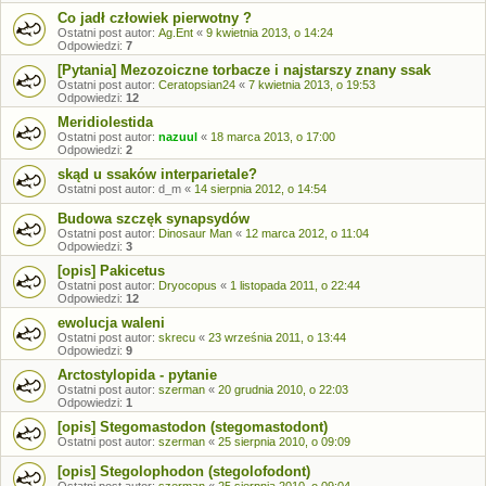
Co jadł człowiek pierwotny ?
Ostatni post autor:
Ag.Ent
«
9 kwietnia 2013, o 14:24
Odpowiedzi:
7
[Pytania] Mezozoiczne torbacze i najstarszy znany ssak
Ostatni post autor:
Ceratopsian24
«
7 kwietnia 2013, o 19:53
Odpowiedzi:
12
Meridiolestida
Ostatni post autor:
nazuul
«
18 marca 2013, o 17:00
Odpowiedzi:
2
skąd u ssaków interparietale?
Ostatni post autor:
d_m
«
14 sierpnia 2012, o 14:54
Budowa szczęk synapsydów
Ostatni post autor:
Dinosaur Man
«
12 marca 2012, o 11:04
Odpowiedzi:
3
[opis] Pakicetus
Ostatni post autor:
Dryocopus
«
1 listopada 2011, o 22:44
Odpowiedzi:
12
ewolucja waleni
Ostatni post autor:
skrecu
«
23 września 2011, o 13:44
Odpowiedzi:
9
Arctostylopida - pytanie
Ostatni post autor:
szerman
«
20 grudnia 2010, o 22:03
Odpowiedzi:
1
[opis] Stegomastodon (stegomastodont)
Ostatni post autor:
szerman
«
25 sierpnia 2010, o 09:09
[opis] Stegolophodon (stegolofodont)