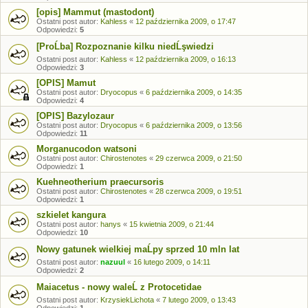
[opis] Mammut (mastodont)
Ostatni post autor:
Kahless
«
12 października 2009, o 17:47
Odpowiedzi:
5
[ProĹba] Rozpoznanie kilku niedĹşwiedzi
Ostatni post autor:
Kahless
«
12 października 2009, o 16:13
Odpowiedzi:
3
[OPIS] Mamut
Ostatni post autor:
Dryocopus
«
6 października 2009, o 14:35
Odpowiedzi:
4
[OPIS] Bazylozaur
Ostatni post autor:
Dryocopus
«
6 października 2009, o 13:56
Odpowiedzi:
11
Morganucodon watsoni
Ostatni post autor:
Chirostenotes
«
29 czerwca 2009, o 21:50
Odpowiedzi:
1
Kuehneotherium praecursoris
Ostatni post autor:
Chirostenotes
«
28 czerwca 2009, o 19:51
Odpowiedzi:
1
szkielet kangura
Ostatni post autor:
hanys
«
15 kwietnia 2009, o 21:44
Odpowiedzi:
10
Nowy gatunek wielkiej maĹpy sprzed 10 mln lat
Ostatni post autor:
nazuul
«
16 lutego 2009, o 14:11
Odpowiedzi:
2
Maiacetus - nowy waleĹ z Protocetidae
Ostatni post autor:
KrzysiekLichota
«
7 lutego 2009, o 13:43