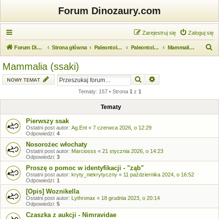
Forum Dinozaury.com
Zarejestruj się
Zaloguj się
S
Forum Dinozaury.com
Strona główna
Paleontologia
Paleontologia kręgowców
Mammalia (ssaki)
z
Mammalia (ssaki)
u
Szukaj
Wyszukiwanie zaawansow
NOWY TEMAT
k
Tematy: 157 • Strona
1
z
1
a
j
Tematy
Pierwszy ssak
Ostatni post autor:
Ag.Ent
«
7 czerwca 2026, o 12:29
Odpowiedzi:
4
Nosorożec włochaty
Ostatni post autor:
Marciosss
«
21 stycznia 2026, o 14:23
Odpowiedzi:
3
Proszę o pomoc w identyfikacji - "ząb"
Ostatni post autor:
kryty_niekrytyczny
«
11 października 2024, o 16:52
Odpowiedzi:
1
[Opis] Woznikella
Ostatni post autor:
Lythronax
«
18 grudnia 2023, o 20:14
Odpowiedzi:
5
Czaszka z aukcji - Nimravidae