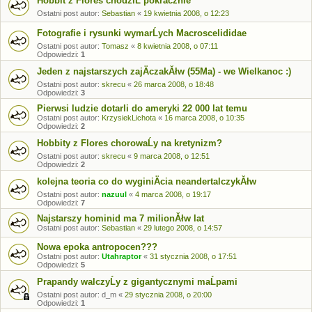
Hobbit z Flores chodziĹ pokracznie
Ostatni post autor:
Sebastian
«
19 kwietnia 2008, o 12:23
Fotografie i rysunki wymarĹych Macroscelididae
Ostatni post autor:
Tomasz
«
8 kwietnia 2008, o 07:11
Odpowiedzi:
1
Jeden z najstarszych zajÄczakĂłw (55Ma) - we Wielkanoc :)
Ostatni post autor:
skrecu
«
26 marca 2008, o 18:48
Odpowiedzi:
3
Pierwsi ludzie dotarli do ameryki 22 000 lat temu
Ostatni post autor:
KrzysiekLichota
«
16 marca 2008, o 10:35
Odpowiedzi:
2
Hobbity z Flores chorowaĹy na kretynizm?
Ostatni post autor:
skrecu
«
9 marca 2008, o 12:51
Odpowiedzi:
2
kolejna teoria co do wyginiÄcia neandertalczykĂłw
Ostatni post autor:
nazuul
«
4 marca 2008, o 19:17
Odpowiedzi:
7
Najstarszy hominid ma 7 milionĂłw lat
Ostatni post autor:
Sebastian
«
29 lutego 2008, o 14:57
Nowa epoka antropocen???
Ostatni post autor:
Utahraptor
«
31 stycznia 2008, o 17:51
Odpowiedzi:
5
Prapandy walczyĹy z gigantycznymi maĹpami
Ostatni post autor:
d_m
«
29 stycznia 2008, o 20:00
Odpowiedzi:
1