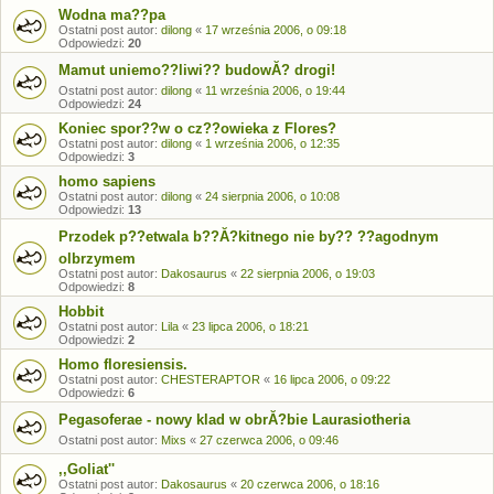
Wodna ma??pa
Ostatni post autor:
dilong
«
17 września 2006, o 09:18
Odpowiedzi:
20
Mamut uniemo??liwi?? budowĂ? drogi!
Ostatni post autor:
dilong
«
11 września 2006, o 19:44
Odpowiedzi:
24
Koniec spor??w o cz??owieka z Flores?
Ostatni post autor:
dilong
«
1 września 2006, o 12:35
Odpowiedzi:
3
homo sapiens
Ostatni post autor:
dilong
«
24 sierpnia 2006, o 10:08
Odpowiedzi:
13
Przodek p??etwala b??Ă?kitnego nie by?? ??agodnym
olbrzymem
Ostatni post autor:
Dakosaurus
«
22 sierpnia 2006, o 19:03
Odpowiedzi:
8
Hobbit
Ostatni post autor:
Lila
«
23 lipca 2006, o 18:21
Odpowiedzi:
2
Homo floresiensis.
Ostatni post autor:
CHESTERAPTOR
«
16 lipca 2006, o 09:22
Odpowiedzi:
6
Pegasoferae - nowy klad w obrĂ?bie Laurasiotheria
Ostatni post autor:
Mixs
«
27 czerwca 2006, o 09:46
,,Goliat''
Ostatni post autor:
Dakosaurus
«
20 czerwca 2006, o 18:16