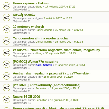
Homo sapiens z Pekinu
Ostatni post autor:
dilong
«
17 kwietnia 2007, o 17:22
Odpowiedzi:
1
rozwój ssaków
Ostatni post autor:
d_m
«
2 kwietnia 2007, o 16:23
Odpowiedzi:
2
10-metrowy wieloryb
Ostatni post autor:
Daniel Madzia
«
25 marca 2007, o 07:54
Odpowiedzi:
4
Yanoconodon allini a ewolucja ucha
Ostatni post autor:
Daniel Madzia
«
15 marca 2007, o 20:33
Odpowiedzi:
1
W Australii znaleziono bogactwo skamieniałej megafauny
Ostatni post autor:
dilong
«
30 stycznia 2007, o 14:43
Odpowiedzi:
2
[POMOC] Wymar??e naczelne
Ostatni post autor:
Karol Sabath
«
11 stycznia 2007, o 23:51
Odpowiedzi:
1
Australijska megafauna przegra??a z cz??owiekiem
Ostatni post autor:
d_m
«
28 grudnia 2006, o 16:19
Odpowiedzi:
5
[PYTANIE] Antrakobunidy (Anthracobunidae)
Ostatni post autor:
Sebastian
«
19 grudnia 2006, o 15:12
Odpowiedzi:
2
Nature 14 XII 2006
Ostatni post autor:
Sebastian
«
18 grudnia 2006, o 16:00
Odpowiedzi:
16
Homo sapiens wyszli z Afryki, ale potem niekt??rzy wr??cili