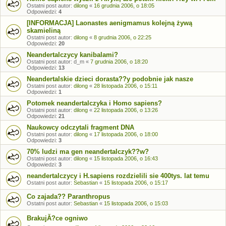
Ostatni post autor:
dilong
«
16 grudnia 2006, o 18:05
Odpowiedzi:
4
[INFORMACJA] Laonastes aenigmamus kolejną żywą
skamieliną
Ostatni post autor:
dilong
«
8 grudnia 2006, o 22:25
Odpowiedzi:
20
Neandertalczycy kanibalami?
Ostatni post autor:
d_m
«
7 grudnia 2006, o 18:20
Odpowiedzi:
13
Neandertalskie dzieci dorasta??y podobnie jak nasze
Ostatni post autor:
dilong
«
28 listopada 2006, o 15:11
Odpowiedzi:
1
Potomek neandertalczyka i Homo sapiens?
Ostatni post autor:
dilong
«
22 listopada 2006, o 13:26
Odpowiedzi:
21
Naukowcy odczytali fragment DNA
Ostatni post autor:
dilong
«
17 listopada 2006, o 18:00
Odpowiedzi:
3
70% ludzi ma gen neandertalczyk??w?
Ostatni post autor:
dilong
«
15 listopada 2006, o 16:43
Odpowiedzi:
3
neandertalczycy i H.sapiens rozdzielili sie 400tys. lat temu
Ostatni post autor:
Sebastian
«
15 listopada 2006, o 15:17
Co zajada?? Paranthropus
Ostatni post autor:
Sebastian
«
15 listopada 2006, o 15:03
BrakujĂ?ce ogniwo