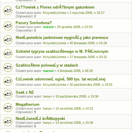
Odpowiedzi:
1
Cz??owiek z Flores odrĂ?bnym gatunkiem
Ostatni post autor:
KrzysiekLichota
«
2 stycznia 2009, o 10:27
Odpowiedzi:
2
Pazury Smilodona?
Ostatni post autor:
nazuul
«
25 grudnia 2008, o 22:54
Odpowiedzi:
5
NiedĹşwiedzie jaskiniowe wyginÄĹy jako pierwsze
Ostatni post autor:
KrzysiekLichota
«
30 listopada 2008, o 15:28
Szkielet tygrysa szablozÄbnego w M. PĂłĹnocnym
Ostatni post autor:
KrzysiekLichota
«
27 listopada 2008, o 20:15
SzablozÄbne polowaĹy w stadach
Ostatni post autor:
nazuul
«
4 listopada 2008, o 08:28
CzĹowiek udomowiĹ ogieĹ 500 tys. lat wczeĹniej
Ostatni post autor:
KrzysiekLichota
«
30 października 2008, o 19:01
Ssak z NZ
Ostatni post autor:
hanys
«
19 października 2008, o 19:36
Megatherium
Ostatni post autor:
hanys
«
15 września 2008, o 14:22
Odpowiedzi:
9
NiedĹźwiedĹź krĂłtkopyski
Ostatni post autor:
hanys
«
13 września 2008, o 19:36
Odpowiedzi:
5