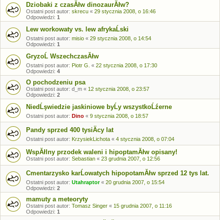
Dziobaki z czasĂłw dinozaurĂłw?
Ostatni post autor:
skrecu
«
29 stycznia 2008, o 16:46
Odpowiedzi:
1
Lew workowaty vs. lew afrykaĹski
Ostatni post autor:
misio
«
29 stycznia 2008, o 14:54
Odpowiedzi:
1
GryzoĹ WszechczasĂłw
Ostatni post autor:
Piotr G.
«
22 stycznia 2008, o 17:30
Odpowiedzi:
4
O pochodzeniu psa
Ostatni post autor:
d_m
«
12 stycznia 2008, o 23:57
Odpowiedzi:
2
NiedĹşwiedzie jaskiniowe byĹy wszystkoĹźerne
Ostatni post autor:
Dino
«
9 stycznia 2008, o 18:57
Pandy sprzed 400 tysiÄcy lat
Ostatni post autor:
KrzysiekLichota
«
4 stycznia 2008, o 07:04
WspĂłlny przodek waleni i hipoptamĂłw opisany!
Ostatni post autor:
Sebastian
«
23 grudnia 2007, o 12:56
Cmentarzysko karĹowatych hipopotamĂłw sprzed 12 tys lat.
Ostatni post autor:
Utahraptor
«
20 grudnia 2007, o 15:54
Odpowiedzi:
2
mamuty a meteoryty
Ostatni post autor:
Tomasz Singer
«
15 grudnia 2007, o 11:16
Odpowiedzi:
1