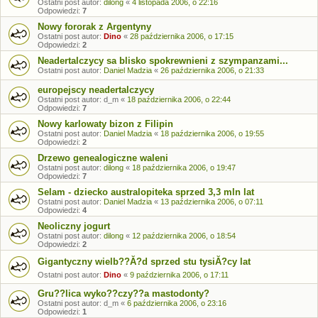
Ostatni post autor:
dilong
«
4 listopada 2006, o 22:16
Odpowiedzi:
7
Nowy fororak z Argentyny
Ostatni post autor:
Dino
«
28 października 2006, o 17:15
Odpowiedzi:
2
Neadertalczycy sa blisko spokrewnieni z szympanzami...
Ostatni post autor:
Daniel Madzia
«
26 października 2006, o 21:33
europejscy neadertalczycy
Ostatni post autor:
d_m
«
18 października 2006, o 22:44
Odpowiedzi:
7
Nowy karlowaty bizon z Filipin
Ostatni post autor:
Daniel Madzia
«
18 października 2006, o 19:55
Odpowiedzi:
2
Drzewo genealogiczne waleni
Ostatni post autor:
dilong
«
18 października 2006, o 19:47
Odpowiedzi:
7
Selam - dziecko australopiteka sprzed 3,3 mln lat
Ostatni post autor:
Daniel Madzia
«
13 października 2006, o 07:11
Odpowiedzi:
4
Neoliczny jogurt
Ostatni post autor:
dilong
«
12 października 2006, o 18:54
Odpowiedzi:
2
Gigantyczny wielb??Ă?d sprzed stu tysiĂ?cy lat
Ostatni post autor:
Dino
«
9 października 2006, o 17:11
Gru??lica wyko??czy??a mastodonty?
Ostatni post autor:
d_m
«
6 października 2006, o 23:16
Odpowiedzi:
1