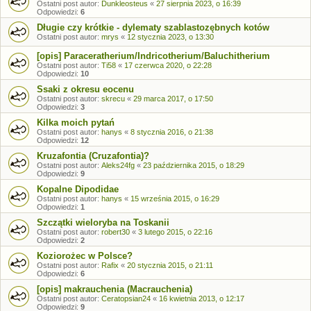
Ostatni post autor:
Dunkleosteus
«
27 sierpnia 2023, o 16:39
Odpowiedzi:
6
Długie czy krótkie - dylematy szablastozębnych kotów
Ostatni post autor:
mrys
«
12 stycznia 2023, o 13:30
[opis] Paraceratherium/Indricotherium/Baluchitherium
Ostatni post autor:
Ti58
«
17 czerwca 2020, o 22:28
Odpowiedzi:
10
Ssaki z okresu eocenu
Ostatni post autor:
skrecu
«
29 marca 2017, o 17:50
Odpowiedzi:
3
Kilka moich pytań
Ostatni post autor:
hanys
«
8 stycznia 2016, o 21:38
Odpowiedzi:
12
Kruzafontia (Cruzafontia)?
Ostatni post autor:
Aleks24fg
«
23 października 2015, o 18:29
Odpowiedzi:
9
Kopalne Dipodidae
Ostatni post autor:
hanys
«
15 września 2015, o 16:29
Odpowiedzi:
1
Szczątki wieloryba na Toskanii
Ostatni post autor:
robert30
«
3 lutego 2015, o 22:16
Odpowiedzi:
2
Koziorożec w Polsce?
Ostatni post autor:
Rafix
«
20 stycznia 2015, o 21:11
Odpowiedzi:
6
[opis] makrauchenia (Macrauchenia)
Ostatni post autor:
Ceratopsian24
«
16 kwietnia 2013, o 12:17
Odpowiedzi:
9