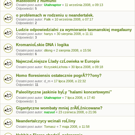
mastodont z Rumunii
Ostatni post autor:
Utahraptor
«
11 września 2008, o 09:13
Odpowiedzi:
5
o problemach w rodzeniu u neandertalek.
Ostatni post autor:
Palik
«
10 września 2008, o 07:17
Odpowiedzi:
2
Ludzie odpowiedzialni za wymieranie tasmanskiej megafauny
Ostatni post autor:
hanys
«
30 sierpnia 2008, o 11:11
Odpowiedzi:
3
KromanioĹskie DNA i logika
Ostatni post autor:
dilong
«
2 sierpnia 2008, o 15:56
Odpowiedzi:
6
NajwczeĹniejsze Ĺlady czĹowieka w Europie
Ostatni post autor:
KrzysiekLichota
«
30 lipca 2008, o 09:18
Homo floresiensis ostatecznie pogrĂ???ony?
Ostatni post autor:
d_m
«
17 lipca 2008, o 22:32
Odpowiedzi:
11
Paleolityczne jaskinie byĹy "halami koncertowymi"
Ostatni post autor:
Utahraptor
«
7 lipca 2008, o 17:40
Odpowiedzi:
1
Gigantyczne wombaty mniej zrĂłĹźnicowane?
Ostatni post autor:
nazuul
«
23 czerwca 2008, o 21:06
Neandertalczycy wcinali roĹliny
Ostatni post autor:
Tomasz
«
7 maja 2008, o 11:58