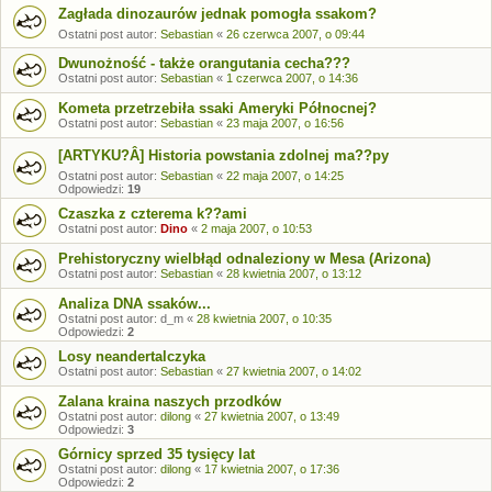
Zagłada dinozaurów jednak pomogła ssakom?
Ostatni post autor:
Sebastian
«
26 czerwca 2007, o 09:44
Dwunożność - także orangutania cecha???
Ostatni post autor:
Sebastian
«
1 czerwca 2007, o 14:36
Kometa przetrzebiła ssaki Ameryki Północnej?
Ostatni post autor:
Sebastian
«
23 maja 2007, o 16:56
[ARTYKU?Â] Historia powstania zdolnej ma??py
Ostatni post autor:
Sebastian
«
22 maja 2007, o 14:25
Odpowiedzi:
19
Czaszka z czterema k??ami
Ostatni post autor:
Dino
«
2 maja 2007, o 10:53
Prehistoryczny wielbłąd odnaleziony w Mesa (Arizona)
Ostatni post autor:
Sebastian
«
28 kwietnia 2007, o 13:12
Analiza DNA ssaków...
Ostatni post autor:
d_m
«
28 kwietnia 2007, o 10:35
Odpowiedzi:
2
Losy neandertalczyka
Ostatni post autor:
Sebastian
«
27 kwietnia 2007, o 14:02
Zalana kraina naszych przodków
Ostatni post autor:
dilong
«
27 kwietnia 2007, o 13:49
Odpowiedzi:
3
Górnicy sprzed 35 tysięcy lat
Ostatni post autor:
dilong
«
17 kwietnia 2007, o 17:36
Odpowiedzi:
2