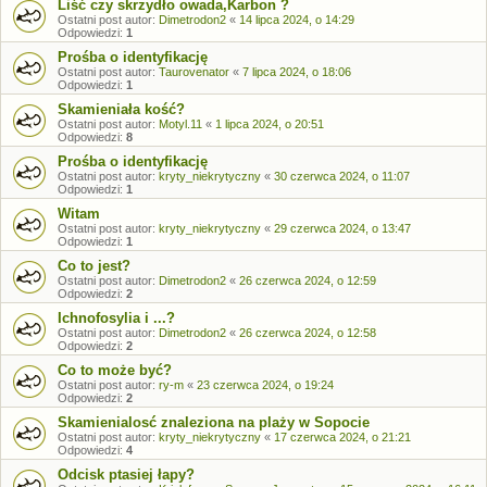
Liść czy skrzydło owada,Karbon ?
Ostatni post autor:
Dimetrodon2
«
14 lipca 2024, o 14:29
Odpowiedzi:
1
Prośba o identyfikację
Ostatni post autor:
Taurovenator
«
7 lipca 2024, o 18:06
Odpowiedzi:
1
Skamieniała kość?
Ostatni post autor:
Motyl.11
«
1 lipca 2024, o 20:51
Odpowiedzi:
8
Prośba o identyfikację
Ostatni post autor:
kryty_niekrytyczny
«
30 czerwca 2024, o 11:07
Odpowiedzi:
1
Witam
Ostatni post autor:
kryty_niekrytyczny
«
29 czerwca 2024, o 13:47
Odpowiedzi:
1
Co to jest?
Ostatni post autor:
Dimetrodon2
«
26 czerwca 2024, o 12:59
Odpowiedzi:
2
Ichnofosylia i ...?
Ostatni post autor:
Dimetrodon2
«
26 czerwca 2024, o 12:58
Odpowiedzi:
2
Co to może być?
Ostatni post autor:
ry-m
«
23 czerwca 2024, o 19:24
Odpowiedzi:
2
Skamienialosć znaleziona na plaży w Sopocie
Ostatni post autor:
kryty_niekrytyczny
«
17 czerwca 2024, o 21:21
Odpowiedzi:
4
Odcisk ptasiej łapy?