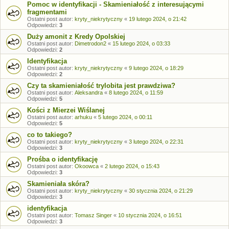
Pomoc w identyfikacji - Skamieniałość z interesującymi
fragmentami
Ostatni post autor:
kryty_niekrytyczny
«
19 lutego 2024, o 21:42
Odpowiedzi:
3
Duży amonit z Kredy Opolskiej
Ostatni post autor:
Dimetrodon2
«
15 lutego 2024, o 03:33
Odpowiedzi:
2
Identyfikacja
Ostatni post autor:
kryty_niekrytyczny
«
9 lutego 2024, o 18:29
Odpowiedzi:
2
Czy ta skamieniałość trylobita jest prawdziwa?
Ostatni post autor:
Aleksandra
«
8 lutego 2024, o 11:59
Odpowiedzi:
5
Kości z Mierzei Wiślanej
Ostatni post autor:
arhuku
«
5 lutego 2024, o 00:11
Odpowiedzi:
5
co to takiego?
Ostatni post autor:
kryty_niekrytyczny
«
3 lutego 2024, o 22:31
Odpowiedzi:
3
Prośba o identyfikację
Ostatni post autor:
Okoowca
«
2 lutego 2024, o 15:43
Odpowiedzi:
3
Skamieniała skóra?
Ostatni post autor:
kryty_niekrytyczny
«
30 stycznia 2024, o 21:29
Odpowiedzi:
3
identyfikacja
Ostatni post autor:
Tomasz Singer
«
10 stycznia 2024, o 16:51
Odpowiedzi:
3