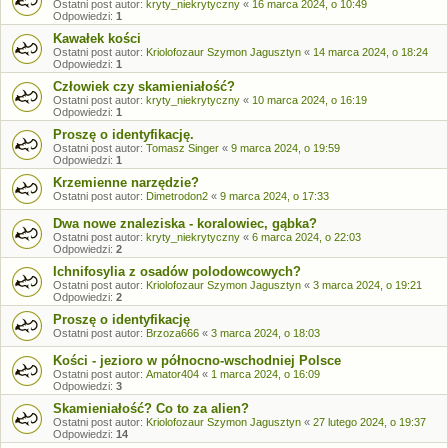
Ostatni post autor:
kryty_niekrytyczny
«
16 marca 2024, o 10:49
Odpowiedzi:
1
Kawałek kości
Ostatni post autor:
Kriolofozaur Szymon Jagusztyn
«
14 marca 2024, o 18:24
Odpowiedzi:
1
Człowiek czy skamieniałość?
Ostatni post autor:
kryty_niekrytyczny
«
10 marca 2024, o 16:19
Odpowiedzi:
1
Proszę o identyfikację.
Ostatni post autor:
Tomasz Singer
«
9 marca 2024, o 19:59
Odpowiedzi:
1
Krzemienne narzędzie?
Ostatni post autor:
Dimetrodon2
«
9 marca 2024, o 17:33
Dwa nowe znaleziska - koralowiec, gąbka?
Ostatni post autor:
kryty_niekrytyczny
«
6 marca 2024, o 22:03
Odpowiedzi:
2
Ichnifosylia z osadów polodowcowych?
Ostatni post autor:
Kriolofozaur Szymon Jagusztyn
«
3 marca 2024, o 19:21
Odpowiedzi:
2
Proszę o identyfikację
Ostatni post autor:
Brzoza666
«
3 marca 2024, o 18:03
Kości - jezioro w północno-wschodniej Polsce
Ostatni post autor:
Amator404
«
1 marca 2024, o 16:09
Odpowiedzi:
3
Skamieniałość? Co to za alien?
Ostatni post autor:
Kriolofozaur Szymon Jagusztyn
«
27 lutego 2024, o 19:37
Odpowiedzi:
14