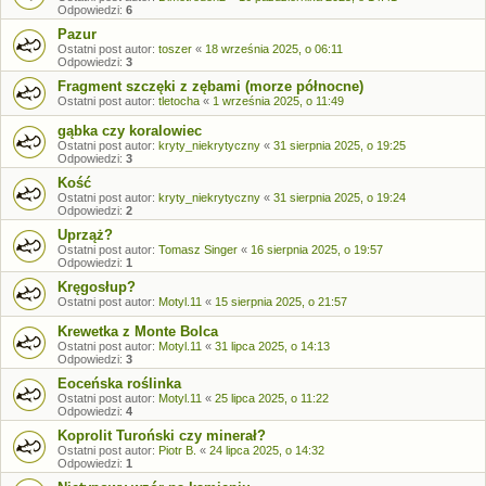
Odpowiedzi:
6
Pazur
Ostatni post autor:
toszer
«
18 września 2025, o 06:11
Odpowiedzi:
3
Fragment szczęki z zębami (morze północne)
Ostatni post autor:
tletocha
«
1 września 2025, o 11:49
gąbka czy koralowiec
Ostatni post autor:
kryty_niekrytyczny
«
31 sierpnia 2025, o 19:25
Odpowiedzi:
3
Kość
Ostatni post autor:
kryty_niekrytyczny
«
31 sierpnia 2025, o 19:24
Odpowiedzi:
2
Uprząż?
Ostatni post autor:
Tomasz Singer
«
16 sierpnia 2025, o 19:57
Odpowiedzi:
1
Kręgosłup?
Ostatni post autor:
Motyl.11
«
15 sierpnia 2025, o 21:57
Krewetka z Monte Bolca
Ostatni post autor:
Motyl.11
«
31 lipca 2025, o 14:13
Odpowiedzi:
3
Eoceńska roślinka
Ostatni post autor:
Motyl.11
«
25 lipca 2025, o 11:22
Odpowiedzi:
4
Koprolit Turoński czy minerał?
Ostatni post autor:
Piotr B.
«
24 lipca 2025, o 14:32
Odpowiedzi:
1