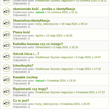
Ostatni post autor:
Kriolofozaur Szymon Jagusztyn
«
15 czerwca 2024, o 16:11
Odpowiedzi:
1
skamieniała kość - prośba o identyfikacje
Ostatni post autor:
nazuul
«
13 czerwca 2024, o 12:11
Odpowiedzi:
1
Skamielina-identyfikacja
Ostatni post autor:
kryty_niekrytyczny
«
19 maja 2024, o 09:14
Odpowiedzi:
1
Ptasia kość
Ostatni post autor:
Ag.Ent
«
13 maja 2024, o 10:26
Odpowiedzi:
1
Kukiełka lessowa czy co innego?
Ostatni post autor:
Dimetrodon2
«
5 maja 2024, o 16:15
Odcisk liścia i...?
Ostatni post autor:
Kriolofozaur Szymon Jagusztyn
«
5 maja 2024, o 14:47
Odpowiedzi:
1
Ichnofosylia?
Ostatni post autor:
Kriolofozaur Szymon Jagusztyn
«
4 maja 2024, o 17:16
Odpowiedzi:
2
Kawałek żuchwy
Ostatni post autor:
nazuul
«
9 kwietnia 2024, o 19:19
Odpowiedzi:
8
Ripplemarki czy tropy?
Ostatni post autor:
Kriolofozaur Szymon Jagusztyn
«
9 kwietnia 2024, o 17:13
Odpowiedzi:
2
Co to jest?
Ostatni post autor:
kryty_niekrytyczny
«
8 kwietnia 2024, o 20:25
Odpowiedzi:
1