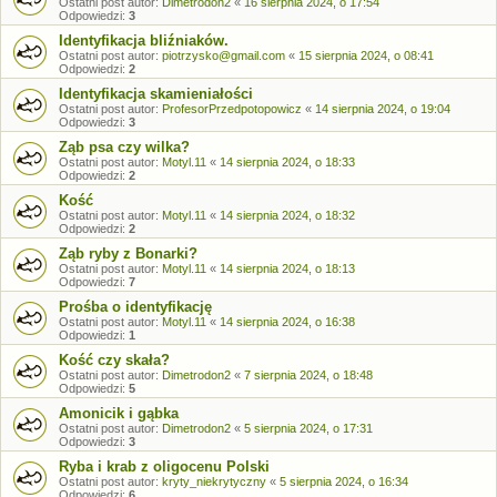
Ostatni post autor:
Dimetrodon2
«
16 sierpnia 2024, o 17:54
Odpowiedzi:
3
Identyfikacja bliźniaków.
Ostatni post autor:
piotrzysko@gmail.com
«
15 sierpnia 2024, o 08:41
Odpowiedzi:
2
Identyfikacja skamieniałości
Ostatni post autor:
ProfesorPrzedpotopowicz
«
14 sierpnia 2024, o 19:04
Odpowiedzi:
3
Ząb psa czy wilka?
Ostatni post autor:
Motyl.11
«
14 sierpnia 2024, o 18:33
Odpowiedzi:
2
Kość
Ostatni post autor:
Motyl.11
«
14 sierpnia 2024, o 18:32
Odpowiedzi:
2
Ząb ryby z Bonarki?
Ostatni post autor:
Motyl.11
«
14 sierpnia 2024, o 18:13
Odpowiedzi:
7
Prośba o identyfikację
Ostatni post autor:
Motyl.11
«
14 sierpnia 2024, o 16:38
Odpowiedzi:
1
Kość czy skała?
Ostatni post autor:
Dimetrodon2
«
7 sierpnia 2024, o 18:48
Odpowiedzi:
5
Amonicik i gąbka
Ostatni post autor:
Dimetrodon2
«
5 sierpnia 2024, o 17:31
Odpowiedzi:
3
Ryba i krab z oligocenu Polski
Ostatni post autor:
kryty_niekrytyczny
«
5 sierpnia 2024, o 16:34
Odpowiedzi:
6