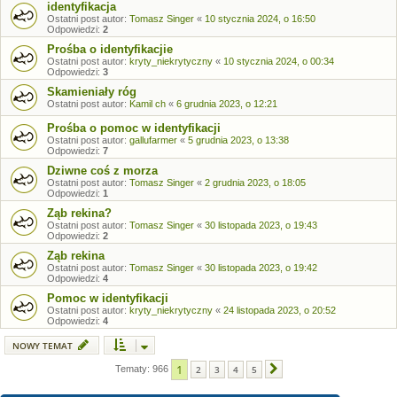
identyfikacja
Ostatni post autor:
Tomasz Singer
«
10 stycznia 2024, o 16:50
Odpowiedzi:
2
Prośba o identyfikacjie
Ostatni post autor:
kryty_niekrytyczny
«
10 stycznia 2024, o 00:34
Odpowiedzi:
3
Skamieniały róg
Ostatni post autor:
Kamil ch
«
6 grudnia 2023, o 12:21
Prośba o pomoc w identyfikacji
Ostatni post autor:
gallufarmer
«
5 grudnia 2023, o 13:38
Odpowiedzi:
7
Dziwne coś z morza
Ostatni post autor:
Tomasz Singer
«
2 grudnia 2023, o 18:05
Odpowiedzi:
1
Ząb rekina?
Ostatni post autor:
Tomasz Singer
«
30 listopada 2023, o 19:43
Odpowiedzi:
2
Ząb rekina
Ostatni post autor:
Tomasz Singer
«
30 listopada 2023, o 19:42
Odpowiedzi:
4
Pomoc w identyfikacji
Ostatni post autor:
kryty_niekrytyczny
«
24 listopada 2023, o 20:52
Odpowiedzi:
4
NOWY TEMAT
1
Tematy: 966
2
3
4
5
Następna