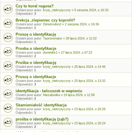
Czy to koral rugosa?
Ostatni post autor:
kryty_niekrytyczny
«
5 sierpnia 2024, o 16:33
Odpowiedzi:
3
Brekcja ,zlepieniec czy koprolit?
Ostatni post autor:
Dimetrodon2
«
2 sierpnia 2024, o 16:36
Odpowiedzi:
2
Proszę o identyfikację
Ostatni post autor:
Taurovenator
«
28 lipca 2024, o 11:02
Odpowiedzi:
1
Prosba o identyfikacje
Ostatni post autor:
dominikk1
«
27 lipca 2024, o 07:22
Odpowiedzi:
2
Prośba o identyfikację
Ostatni post autor:
kryty_niekrytyczny
«
26 lipca 2024, o 14:46
Odpowiedzi:
1
Proszę o identyfikacje
Ostatni post autor:
kryty_niekrytyczny
«
25 lipca 2024, o 13:32
Odpowiedzi:
3
identyfikacja - łańcuszek w wapieniu
Ostatni post autor:
Niezabudka
«
24 lipca 2024, o 11:58
Odpowiedzi:
2
Skamieniałość identyfikacja
Ostatni post autor:
kryty_niekrytyczny
«
23 lipca 2024, o 20:26
Odpowiedzi:
1
prośba o identyfikację (ząb?)
Ostatni post autor:
kryty_niekrytyczny
«
23 lipca 2024, o 20:24
Odpowiedzi:
2