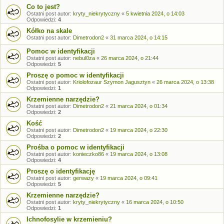
Co to jest?
Ostatni post autor:
kryty_niekrytyczny
«
5 kwietnia 2024, o 14:03
Odpowiedzi:
4
Kółko na skale
Ostatni post autor:
Dimetrodon2
«
31 marca 2024, o 14:15
Pomoc w identyfikacji
Ostatni post autor:
nebul0za
«
26 marca 2024, o 21:44
Odpowiedzi:
5
Proszę o pomoc w identyfikacji
Ostatni post autor:
Kriolofozaur Szymon Jagusztyn
«
26 marca 2024, o 13:38
Odpowiedzi:
1
Krzemienne narzędzie?
Ostatni post autor:
Dimetrodon2
«
21 marca 2024, o 01:34
Odpowiedzi:
2
Kość
Ostatni post autor:
Dimetrodon2
«
19 marca 2024, o 22:30
Odpowiedzi:
2
Prośba o pomoc w identyfikacji
Ostatni post autor:
konieczko86
«
19 marca 2024, o 13:08
Odpowiedzi:
4
Proszę o identyfikację
Ostatni post autor:
gerwazy
«
19 marca 2024, o 09:41
Odpowiedzi:
5
Krzemienne narzędzie?
Ostatni post autor:
kryty_niekrytyczny
«
16 marca 2024, o 10:50
Odpowiedzi:
1
Ichnofosylie w krzemieniu?