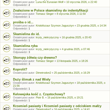
Ostatni post autor:
Luna the Eurasian Wolf
«
10 stycznia 2026, o 22:40
Odpowiedzi:
2
Znalezione w Polsce skamieliny do indentyfikacji
Ostatni post autor:
Tomasz Singer
«
8 stycznia 2026, o 11:50
Odpowiedzi:
1
prośba o id...
Ostatni post autor:
Kriolofozaur Szymon Jagusztyn
«
23 grudnia 2025, o 14:34
Odpowiedzi:
1
Skamielina do id.
Ostatni post autor:
kryty_niekrytyczny
«
16 grudnia 2025, o 20:43
Odpowiedzi:
1
Skamielina ryba
Ostatni post autor:
kryty_niekrytyczny
«
4 grudnia 2025, o 07:46
Odpowiedzi:
3
Skorupy żółwia czy drewno?
Ostatni post autor:
Tomasz Singer
«
13 listopada 2025, o 18:26
Odpowiedzi:
3
Koprolit?
Ostatni post autor:
Dimetrodon2
«
25 października 2025, o 16:29
Duży ślimak z nad Wisły
Ostatni post autor:
Kriolofozaur Szymon Jagusztyn
«
18 października 2025, o
21:56
Odpowiedzi:
1
Kelowejska kość z. Częstochowy?
Ostatni post autor:
Piotr B.
«
16 października 2025, o 19:21
Odpowiedzi:
1
Krzemień pasiasty i Krzemień pasiasty z odciskiem małży
Ostatni post autor:
Dimetrodon2
«
16 października 2025, o 14:41