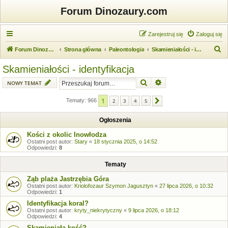
Forum Dinozaury.com
Zarejestruj się
Zaloguj się
S
Forum Dinozaury.com
Strona główna
Paleontologia
Skamieniałości - identyfikacja
z
Skamieniałości - identyfikacja
u
Szukaj
Wyszukiwanie zaawansow
NOWY TEMAT
k
a
1
Tematy: 966
2
3
4
5
Następna
j
Ogłoszenia
Kości z okolic Inowłodza
Ostatni post autor:
Stary
«
18 stycznia 2025, o 14:52
Odpowiedzi:
8
Tematy
Ząb plaża Jastrzębia Góra
Ostatni post autor:
Kriolofozaur Szymon Jagusztyn
«
27 lipca 2026, o 10:32
Odpowiedzi:
1
Identyfikacja koral?
Ostatni post autor:
kryty_niekrytyczny
«
9 lipca 2026, o 18:12
Odpowiedzi:
4
Skamieniała kość?