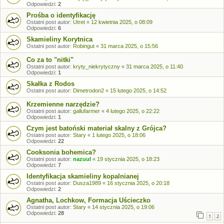
Odpowiedzi:
2
Prośba o identyfikację
Ostatni post autor:
Utret
«
12 kwietnia 2025, o 08:09
Odpowiedzi:
6
Skamieliny Korytnica
Ostatni post autor:
Robingut
«
31 marca 2025, o 15:56
Co za to "nitki"
Ostatni post autor:
kryty_niekrytyczny
«
31 marca 2025, o 11:40
Odpowiedzi:
1
Skałka z Rodos
Ostatni post autor:
Dimetrodon2
«
15 lutego 2025, o 14:52
Krzemienne narzędzie?
Ostatni post autor:
gallufarmer
«
4 lutego 2025, o 22:22
Odpowiedzi:
1
Czym jest batoński materiał skalny z Grójca?
Ostatni post autor:
Stary
«
1 lutego 2025, o 18:06
Odpowiedzi:
22
Cooksonia bohemica?
Ostatni post autor:
nazuul
«
19 stycznia 2025, o 18:23
Odpowiedzi:
7
Identyfikacja skamieliny kopalnianej
Ostatni post autor:
Dusza1989
«
16 stycznia 2025, o 20:18
Odpowiedzi:
2
Agnatha, Lochkow, Formacja Uścieczko
Ostatni post autor:
Stary
«
14 stycznia 2025, o 19:06
Odpowiedzi:
28
1
2