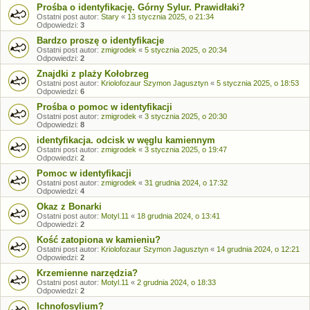
Prośba o identyfikację. Górny Sylur. Prawidłaki?
Ostatni post autor:
Stary
«
13 stycznia 2025, o 21:34
Odpowiedzi:
3
Bardzo proszę o identyfikacje
Ostatni post autor:
zmigrodek
«
5 stycznia 2025, o 20:34
Odpowiedzi:
2
Znajdki z plaży Kołobrzeg
Ostatni post autor:
Kriolofozaur Szymon Jagusztyn
«
5 stycznia 2025, o 18:53
Odpowiedzi:
6
Prośba o pomoc w identyfikacji
Ostatni post autor:
zmigrodek
«
3 stycznia 2025, o 20:30
Odpowiedzi:
8
identyfikacja. odcisk w węglu kamiennym
Ostatni post autor:
zmigrodek
«
3 stycznia 2025, o 19:47
Odpowiedzi:
2
Pomoc w identyfikacji
Ostatni post autor:
zmigrodek
«
31 grudnia 2024, o 17:32
Odpowiedzi:
4
Okaz z Bonarki
Ostatni post autor:
Motyl.11
«
18 grudnia 2024, o 13:41
Odpowiedzi:
2
Kość zatopiona w kamieniu?
Ostatni post autor:
Kriolofozaur Szymon Jagusztyn
«
14 grudnia 2024, o 12:21
Odpowiedzi:
2
Krzemienne narzędzia?
Ostatni post autor:
Motyl.11
«
2 grudnia 2024, o 18:33
Odpowiedzi:
2
Ichnofosylium?