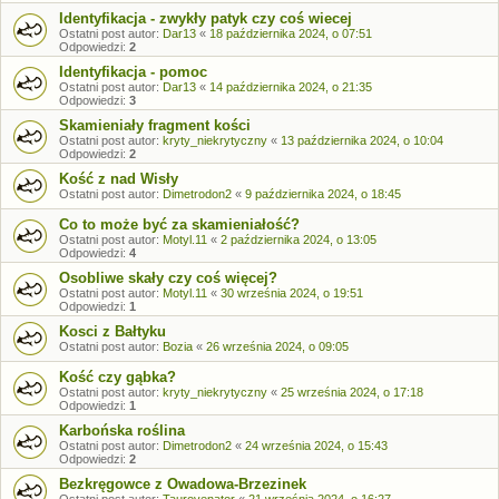
Identyfikacja - zwykły patyk czy coś wiecej
Ostatni post autor:
Dar13
«
18 października 2024, o 07:51
Odpowiedzi:
2
Identyfikacja - pomoc
Ostatni post autor:
Dar13
«
14 października 2024, o 21:35
Odpowiedzi:
3
Skamieniały fragment kości
Ostatni post autor:
kryty_niekrytyczny
«
13 października 2024, o 10:04
Odpowiedzi:
2
Kość z nad Wisły
Ostatni post autor:
Dimetrodon2
«
9 października 2024, o 18:45
Co to może być za skamieniałość?
Ostatni post autor:
Motyl.11
«
2 października 2024, o 13:05
Odpowiedzi:
4
Osobliwe skały czy coś więcej?
Ostatni post autor:
Motyl.11
«
30 września 2024, o 19:51
Odpowiedzi:
1
Kosci z Bałtyku
Ostatni post autor:
Bozia
«
26 września 2024, o 09:05
Kość czy gąbka?
Ostatni post autor:
kryty_niekrytyczny
«
25 września 2024, o 17:18
Odpowiedzi:
1
Karbońska roślina
Ostatni post autor:
Dimetrodon2
«
24 września 2024, o 15:43
Odpowiedzi:
2
Bezkręgowce z Owadowa-Brzezinek
Ostatni post autor:
Taurovenator
«
21 września 2024, o 16:27