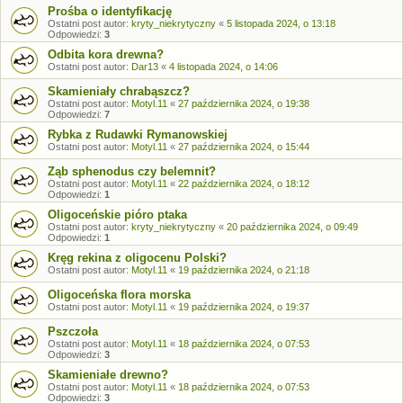
Prośba o identyfikację
Ostatni post autor:
kryty_niekrytyczny
«
5 listopada 2024, o 13:18
Odpowiedzi:
3
Odbita kora drewna?
Ostatni post autor:
Dar13
«
4 listopada 2024, o 14:06
Skamieniały chrabąszcz?
Ostatni post autor:
Motyl.11
«
27 października 2024, o 19:38
Odpowiedzi:
7
Rybka z Rudawki Rymanowskiej
Ostatni post autor:
Motyl.11
«
27 października 2024, o 15:44
Ząb sphenodus czy belemnit?
Ostatni post autor:
Motyl.11
«
22 października 2024, o 18:12
Odpowiedzi:
1
Oligoceńskie pióro ptaka
Ostatni post autor:
kryty_niekrytyczny
«
20 października 2024, o 09:49
Odpowiedzi:
1
Kręg rekina z oligocenu Polski?
Ostatni post autor:
Motyl.11
«
19 października 2024, o 21:18
Oligoceńska flora morska
Ostatni post autor:
Motyl.11
«
19 października 2024, o 19:37
Pszczoła
Ostatni post autor:
Motyl.11
«
18 października 2024, o 07:53
Odpowiedzi:
3
Skamieniałe drewno?
Ostatni post autor:
Motyl.11
«
18 października 2024, o 07:53
Odpowiedzi:
3