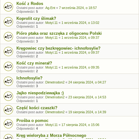
Kość z Rodos
Ostatni post autor:
Ag.Ent
«
7 września 2024, o 18:57
Odpowiedzi:
5
Koprolit czy ślimak?
Ostatni post autor:
Motyl.11
«
1 września 2024, o 13:02
Odpowiedzi:
1
Pióro ptaka oraz szczęka z oligocenu Polski
Ostatni post autor:
Motyl.11
«
1 września 2024, o 09:37
Odpowiedzi:
3
Kręgowiec czy bezkręgowiec- ichnofosylie?
Ostatni post autor:
Motyl.11
«
1 września 2024, o 09:37
Odpowiedzi:
2
Kość czy minerał?
Ostatni post autor:
Motyl.11
«
1 września 2024, o 09:35
Odpowiedzi:
2
Ichnofosylie?
Ostatni post autor:
Dimetrodon2
«
24 sierpnia 2024, o 04:27
Odpowiedzi:
3
Jajko niespodziewajka :)
Ostatni post autor:
Dimetrodon2
«
23 sierpnia 2024, o 14:53
Odpowiedzi:
1
Część kości czaszki?
Ostatni post autor:
Dimetrodon2
«
19 sierpnia 2024, o 14:39
Prośba o pomoc
Ostatni post autor:
Motyl.11
«
17 sierpnia 2024, o 15:06
Odpowiedzi:
4
Kręg wieloryba z Morza Północnego