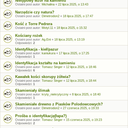
Nietypowy wzór na kamieniu
Ostatni post autor:
Michalina
«
22 lipca 2025, o 13:43
Narzędzie czy natura?
Ostatni post autor:
Dimetrodon2
«
18 lipca 2025, o 17:47
Kość z Torre Pedrera
Ostatni post autor:
Motyl.11
«
18 lipca 2025, o 15:32
Kościany rożek
Ostatni post autor:
Ag.Ent
«
18 lipca 2025, o 13:19
Odpowiedzi:
2
Identyfikacja - kieł/pazur
Ostatni post autor:
kaniukura
«
17 lipca 2025, o 17:25
Odpowiedzi:
1
Identyfikacja kształtu na kamieniu
Ostatni post autor:
Tomasz Singer
«
12 lipca 2025, o 18:46
Odpowiedzi:
6
Kawałek kości skorupy żółwia?
Ostatni post autor:
Tomasz Singer
«
12 lipca 2025, o 18:44
Odpowiedzi:
1
Skamieniały ślimak
Ostatni post autor:
kryty_niekrytyczny
«
8 lipca 2025, o 18:40
Odpowiedzi:
1
Skamieniałe drewno z Piasków Polodowcowych?
Ostatni post autor:
Dimetrodon2
«
27 czerwca 2025, o 19:33
Prośba o identyfikację(łapa?)
Ostatni post autor:
Tomasz Singer
«
15 czerwca 2025, o 19:23
Odpowiedzi:
2