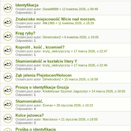
Identyfikacja
Ostatni post autor:
Daniel8888
«
12 kwietnia 2026, o 09:48
Odpowiedzi:
2
Znalezisko miejscowość Wicie nad morzem.
Ostatni post autor:
Mik1985
«
11 kwietnia 2026, o 18:29
Odpowiedzi:
2
Kręg ryby?
Ostatni post autor:
Dimetrodon2
«
6 kwietnia 2026, o 19:05
Odpowiedzi:
1
Koprolit , kość , krzemień?
Ostatni post autor:
kryty_niekrytyczny
«
17 marca 2026, o 22:47
Odpowiedzi:
1
Skamieniałość w kształcie litery Y
Ostatni post autor:
kryty_niekrytyczny
«
17 marca 2026, o 22:46
Odpowiedzi:
2
Ząb jelenia Plejstocen/Holocen
Ostatni post autor:
Dimetrodon2
«
15 marca 2026, o 16:58
Proszę o identyfikacje Gruzja
Ostatni post autor:
Kriolofozaur Szymon Jagusztyn
«
14 marca 2026, o 18:50
Odpowiedzi:
1
Skamieniałość.
Ostatni post autor:
Everan
«
28 stycznia 2026, o 10:23
Odpowiedzi:
4
Kolce jeżowca?
Ostatni post autor:
Marciosss
«
21 stycznia 2026, o 19:55
Odpowiedzi:
3
Prośba o identyfikację