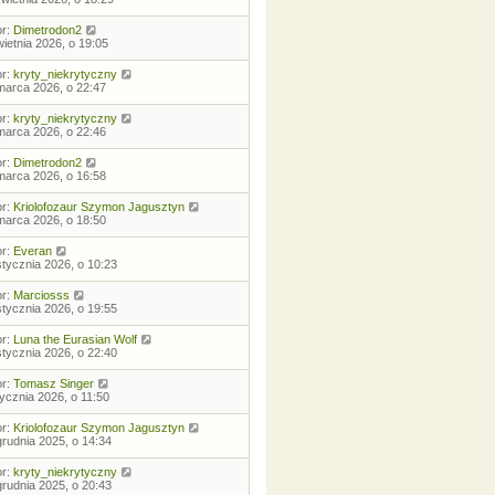
or:
Dimetrodon2
wietnia 2026, o 19:05
or:
kryty_niekrytyczny
marca 2026, o 22:47
or:
kryty_niekrytyczny
marca 2026, o 22:46
or:
Dimetrodon2
marca 2026, o 16:58
or:
Kriolofozaur Szymon Jagusztyn
marca 2026, o 18:50
or:
Everan
stycznia 2026, o 10:23
or:
Marciosss
stycznia 2026, o 19:55
or:
Luna the Eurasian Wolf
stycznia 2026, o 22:40
or:
Tomasz Singer
tycznia 2026, o 11:50
or:
Kriolofozaur Szymon Jagusztyn
grudnia 2025, o 14:34
or:
kryty_niekrytyczny
grudnia 2025, o 20:43