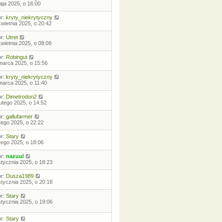
aja 2025, o 16:00
or:
kryty_niekrytyczny
kwietnia 2025, o 20:42
or:
Utret
kwietnia 2025, o 08:09
or:
Robingut
marca 2025, o 15:56
or:
kryty_niekrytyczny
marca 2025, o 11:40
or:
Dimetrodon2
lutego 2025, o 14:52
or:
gallufarmer
utego 2025, o 22:22
or:
Stary
utego 2025, o 18:06
or:
nazuul
stycznia 2025, o 18:23
or:
Dusza1989
stycznia 2025, o 20:18
or:
Stary
stycznia 2025, o 19:06
or:
Stary