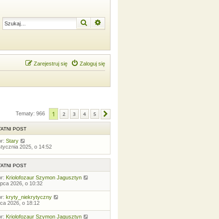
Szukaj
Wyszukiwanie zaawansowane
Zarejestruj się
Zaloguj się
1
Tematy: 966
2
3
4
5
Następna
ATNI POST
or:
Stary
stycznia 2025, o 14:52
ATNI POST
or:
Kriolofozaur Szymon Jagusztyn
lipca 2026, o 10:32
or:
kryty_niekrytyczny
ipca 2026, o 18:12
or:
Kriolofozaur Szymon Jagusztyn