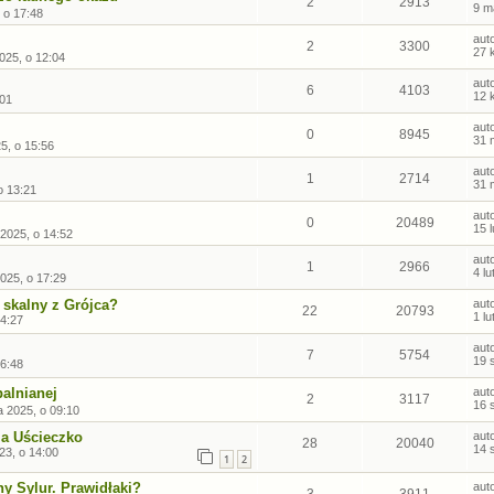
2
2913
9 m
 o 17:48
aut
2
3300
27 
025, o 12:04
aut
6
4103
12 
:01
aut
0
8945
31 
5, o 15:56
aut
1
2714
31 
o 13:21
aut
0
20489
15 
 2025, o 14:52
aut
1
2966
4 l
2025, o 17:29
 skalny z Grójca?
aut
22
20793
1 l
14:27
aut
7
5754
19 
16:48
palnianej
aut
2
3117
16 
a 2025, o 09:10
a Uścieczko
aut
28
20040
14 
23, o 14:00
1
2
ny Sylur. Prawidłaki?
aut
3
3911