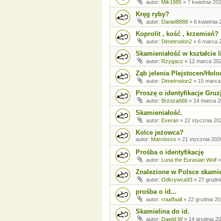
autor:
Mik1985
»
7 kwietnia 20
Kręg ryby?
autor:
Daniel8888
»
6 kwietnia 
Koprolit , kość , krzemień?
autor:
Dimetrodon2
»
6 marca 2
Skamieniałość w kształcie l
autor:
Rzygacz
»
12 marca 202
Ząb jelenia Plejstocen/Holo
autor:
Dimetrodon2
»
15 marca
Proszę o identyfikacje Gruz
autor:
Brzoza666
»
14 marca 2
Skamieniałość.
autor:
Everan
»
22 stycznia 20
Kolce jeżowca?
autor:
Marciosss
»
21 stycznia 202
Prośba o identyfikację
autor:
Luna the Eurasian Wolf
Znalezione w Polsce skamiel
autor:
Odkrywca93
»
27 grudni
prośba o id...
autor:
rraaffaall
»
22 grudnia 20
Skamielina do id.
autor:
Dawid.W
»
14 grudnia 20