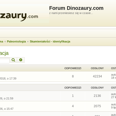
Forum Dinozaury.com
z nami przeniesiesz się w czasie...
wna
Paleontologia
Skamieniałości - identyfikacja
acja
Szukaj
Wyszukiwanie zaawansowane
ODPOWIEDZI
ODSŁONY
OST
aut
8
42234
18 
2018, o 17:39
ODPOWIEDZI
ODSŁONY
OST
aut
1
2136
27 
26, o 21:59
aut
4
2075
9 l
26, o 15:47
aut