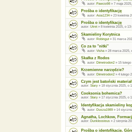
autor:
Pawcio98
»
7 maja 2025,
Prośba o identyfikację
autor:
Asia1234
»
23 kwietnia 2
Prośba o identyfikację
autor:
Utret
»
8 kwietnia 2025, o 13
Skamieliny Korytnica
autor:
Robingut
»
31 marca 202
Co za to "nitki"
autor:
Visha
»
28 marca 2025, 
Skałka z Rodos
autor:
Dimetrodon2
»
15 lutego
Krzemienne narzędzie?
autor:
Dimetrodon2
»
4 lutego 
Czym jest batoński materiał
autor:
Stary
»
18 stycznia 2025, o 
Cooksonia bohemica?
autor:
Stary
»
17 stycznia 2025, o 
Identyfikacja skamieliny ko
autor:
Dusza1989
»
14 styczni
Agnatha, Lochkow, Formacj
autor:
Dunkleosteus
»
2 sierpnia 20
Prośba o identyfikację. Gór