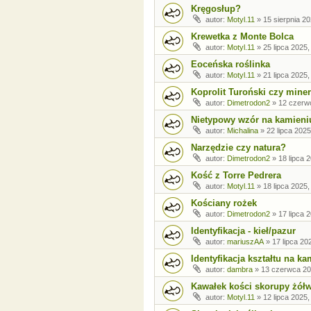
Kręgosłup?
autor:
Motyl.11
»
15 sierpnia 20
Krewetka z Monte Bolca
autor:
Motyl.11
»
25 lipca 2025,
Eoceńska roślinka
autor:
Motyl.11
»
21 lipca 2025,
Koprolit Turoński czy miner
autor:
Dimetrodon2
»
12 czerw
Nietypowy wzór na kamieni
autor:
Michalina
»
22 lipca 2025
Narzędzie czy natura?
autor:
Dimetrodon2
»
18 lipca 
Kość z Torre Pedrera
autor:
Motyl.11
»
18 lipca 2025,
Kościany rożek
autor:
Dimetrodon2
»
17 lipca 
Identyfikacja - kieł/pazur
autor:
mariuszAA
»
17 lipca 20
Identyfikacja kształtu na ka
autor:
dambra
»
13 czerwca 20
Kawałek kości skorupy żół
autor:
Motyl.11
»
12 lipca 2025,