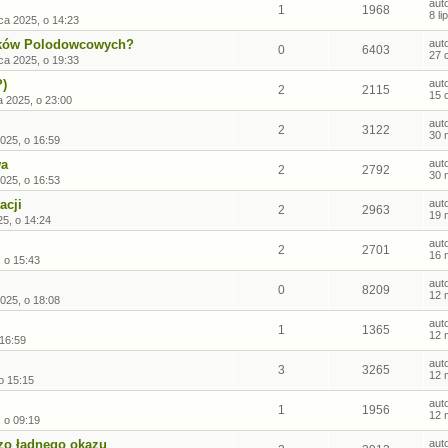
aut
1
1968
8 l
ca 2025, o 14:23
sków Polodowcowych?
aut
0
6403
27 
ca 2025, o 19:33
?)
aut
2
2115
15 
 2025, o 23:00
aut
2
3122
30 
025, o 16:59
wa
aut
2
2792
30 
025, o 16:53
acji
aut
2
2963
19 
25, o 14:24
aut
2
2701
16 
 o 15:43
aut
0
8209
12 
025, o 18:08
aut
1
1365
12 
 16:59
aut
3
3265
12 
o 15:15
aut
1
1956
12 
 o 09:19
dzo ładnego okazu
aut