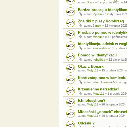
autor:
Stary
»
8 stycznia 2025, o 1
Bardzo proszę o identyfikac
autor:
Pijafka
»
12 stycznia 202
Znajdki z plaży Kołobrzeg
autor:
Janek
»
12 kwietnia 2023
Prośba o pomoc w identyfik
autor:
Michał Z
»
12 październi
identyfikacja. odcisk w wę
autor:
zmigrodek
»
31 grudnia 
Pomoc w identyfikacji
autor:
nebul0za
»
12 sierpnia 2
Okaz z Bonarki
autor:
Motyl.11
»
15 grudnia 2024, o
Kość zatopiona w kamieniu
autor:
adam.kowalski555
»
8 g
Krzemienne narzędzia?
autor:
Motyl.11
»
1 grudnia 202
Ichnofosylium?
autor:
Motyl.11
»
26 listopada 2024,
Mioceński ,,domek" chruśc
autor:
Motyl.11
»
26 listopada 2024,
Odciski ?