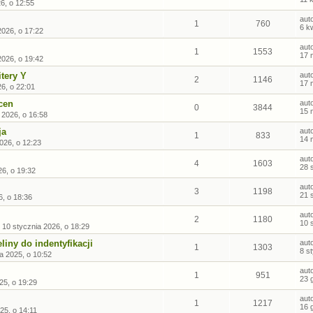
26, o 12:55
aut
1
760
6 k
2026, o 17:22
aut
1
1553
17 
026, o 19:42
itery Y
aut
2
1146
17 
6, o 22:01
cen
aut
0
3844
15 
 2026, o 16:58
ja
aut
1
833
14 
026, o 12:23
aut
4
1603
28 
26, o 19:32
aut
3
1198
21 
6, o 18:36
aut
2
1180
10 
»
10 stycznia 2026, o 18:29
iny do indentyfikacji
aut
1
1303
8 s
a 2025, o 10:52
aut
1
951
23 
25, o 19:29
aut
1
1217
16 
25, o 14:11