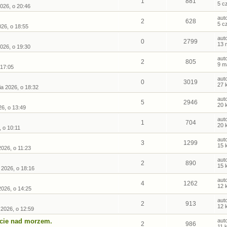
1
881
5 c
026, o 20:46
aut
2
628
5 c
26, o 18:55
aut
0
2799
13 
026, o 19:30
aut
2
805
9 m
 17:05
aut
0
3019
27 
ia 2026, o 18:32
aut
5
2946
20 
26, o 13:49
aut
1
704
20 
, o 10:11
aut
3
1299
15 
2026, o 11:23
aut
2
890
15 
 2026, o 18:16
aut
4
1262
12 
2026, o 14:25
aut
2
913
12 
 2026, o 12:59
cie nad morzem.
aut
2
986
11 