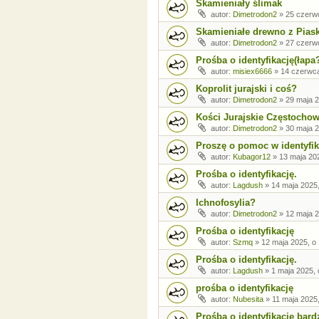
Skamieniały ślimak
autor:
Dimetrodon2
»
25 czerw
Skamieniałe drewno z Pia
autor:
Dimetrodon2
»
27 czerw
Prośba o identyfikację(łapa
autor:
misiex6666
»
14 czerwca
Koprolit jurajski i coś?
autor:
Dimetrodon2
»
29 maja 2
Kości Jurajskie Częstocho
autor:
Dimetrodon2
»
30 maja 2
Proszę o pomoc w identyfik
autor:
Kubagor12
»
13 maja 20
Prośba o identyfikację.
autor:
Lagdush
»
14 maja 2025,
Ichnofosylia?
autor:
Dimetrodon2
»
12 maja 2
Prośba o identyfikację
autor:
Szmq
»
12 maja 2025, o
Prośba o identyfikację.
autor:
Lagdush
»
1 maja 2025, 
prośba o identyfikację
autor:
Nubesita
»
11 maja 2025,
Prośba o identyfikacje bar