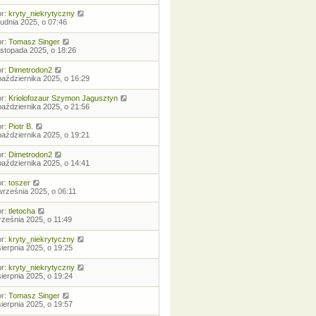
or:
kryty_niekrytyczny
rudnia 2025, o 07:46
or:
Tomasz Singer
listopada 2025, o 18:26
or:
Dimetrodon2
października 2025, o 16:29
or:
Kriolofozaur Szymon Jagusztyn
października 2025, o 21:56
or:
Piotr B.
października 2025, o 19:21
or:
Dimetrodon2
października 2025, o 14:41
or:
toszer
września 2025, o 06:11
or:
tletocha
rześnia 2025, o 11:49
or:
kryty_niekrytyczny
sierpnia 2025, o 19:25
or:
kryty_niekrytyczny
sierpnia 2025, o 19:24
or:
Tomasz Singer
sierpnia 2025, o 19:57