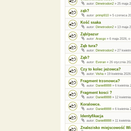
autor:
Dimetrodon2
»
25 maja 2
ząb?
autor:
primp910
»
5 czerwca 20
Kość ssaka
autor:
Dimetrodon2
»
13 maja 2
Ząb/pazur
autor:
Arasgo
»
6 maja 2026, o
Ząb tura?
autor:
Dimetrodon2
»
27 kwietn
Ząb?
autor:
Everan
»
26 stycznia 20
Czy to kolec jeżowca?
autor:
Visha
»
19 kwietnia 2026
Fragment trzonowca?
autor:
Daniel8888
»
6 kwietnia 
Fragment kosci ?
autor:
Daniel8888
»
12 kwietnia
Koralowce.
autor:
Daniel8888
»
6 kwietnia 
Identyfikacja
autor:
Daniel8888
»
11 kwietnia
Znalezisko miejscowość Wi