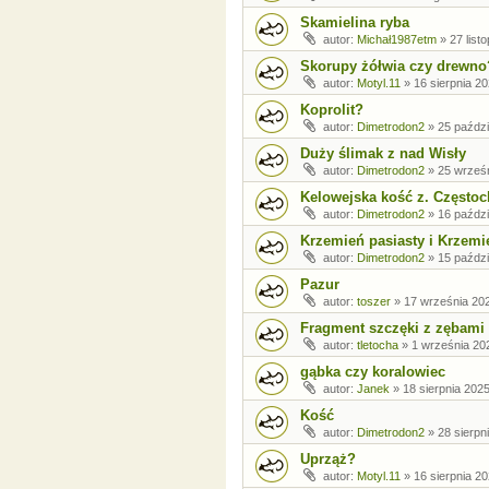
Skamielina ryba
autor:
Michał1987etm
»
27 list
Skorupy żółwia czy drewno
autor:
Motyl.11
»
16 sierpnia 20
Koprolit?
autor:
Dimetrodon2
»
25 paździ
Duży ślimak z nad Wisły
autor:
Dimetrodon2
»
25 wrześn
Kelowejska kość z. Często
autor:
Dimetrodon2
»
16 paździ
Krzemień pasiasty i Krzemi
autor:
Dimetrodon2
»
15 paździ
Pazur
autor:
toszer
»
17 września 202
Fragment szczęki z zębami
autor:
tletocha
»
1 września 202
gąbka czy koralowiec
autor:
Janek
»
18 sierpnia 2025
Kość
autor:
Dimetrodon2
»
28 sierpn
Uprząż?
autor:
Motyl.11
»
16 sierpnia 20