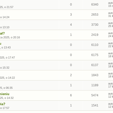
aut
0
6340
15 
25, o 21:57
aut
3
2653
31 
 o 14:24
aut
4
3730
25 
 o 13:10
ał?
aut
1
2419
24 
ca 2025, o 20:16
u
aut
0
6110
22 
, o 13:43
aut
0
6175
18 
2025, o 17:47
aut
0
6137
18 
 o 15:32
aut
2
1843
18 
2025, o 14:22
aut
1
1189
17 
25, o 06:35
mieniu
aut
6
5474
12 
25, o 14:32
wia?
aut
1
1541
12 
 o 17:57