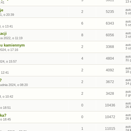
13 
4:41
je
aut
2
5235
5 s
1, o 20:39
aut
6
6343
5 s
, o 13:41
acji
aut
8
6056
3 s
ka 2022, o 11:19
glu kamiennym
aut
2
3368
3 s
2024, o 17:16
aut
4
4804
31 
024, o 15:57
aut
2
4092
18 
 12:41
?
aut
2
3672
14 
rudnia 2024, o 08:20
aut
2
3428
2 g
4, o 10:42
aut
0
10436
26 
 o 18:51
ika?
aut
0
10472
26 
 o 18:45
aut
1
11015
24 