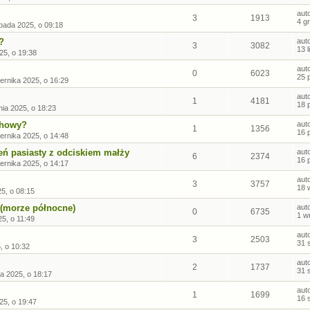
aut
3
1913
4 g
opada 2025, o 09:18
?
aut
3
3082
13 
25, o 19:38
aut
0
6023
25 
ernika 2025, o 16:29
aut
1
4181
18 
ia 2025, o 18:23
chowy?
aut
1
1356
16 
ernika 2025, o 14:48
eń pasiasty z odciskiem małży
aut
6
2374
16 
ernika 2025, o 14:17
aut
3
3757
18 
5, o 08:15
 (morze północne)
aut
0
6735
1 w
5, o 11:49
aut
3
2503
31 
, o 10:32
aut
2
1737
31 
ia 2025, o 18:17
aut
1
1699
16 
25, o 19:47