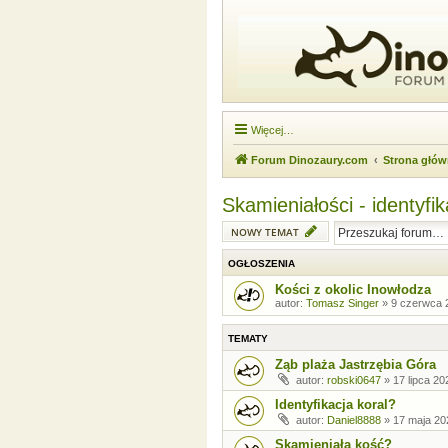
Więcej…
Forum Dinozaury.com
Strona głó
Skamieniałości - identyfik
NOWY TEMAT
OGŁOSZENIA
Kości z okolic Inowłodza
autor:
Tomasz Singer
»
9 czerwca 
TEMATY
Ząb plaża Jastrzębia Góra
autor:
robski0647
»
17 lipca 20
Identyfikacja koral?
autor:
Daniel8888
»
17 maja 20
Skamieniała kość?