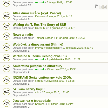
Ostatni post autor:
nazuul
«
6 lutego 2011, o 17:43
Odpowiedzi:
32
1
2
Atlas dinozaurĂłw (wyd. Pascal)
Ostatni post autor:
Dakota
«
6 lutego 2011, o 14:14
Odpowiedzi:
8
Waking the T. Rex:The Story of SUE
Ostatni post autor:
Darek M
«
14 grudnia 2010, o 17:15
Nowe w radio
Ostatni post autor:
Tomasz Singer
«
14 grudnia 2010, o 16:03
Wędrówki z dinozaurami (Filmiki)
Ostatni post autor:
Przyszły paleontolog
«
10 listopada 2010, o 21:49
Odpowiedzi:
1
Wirtualne Muzeum Geologiczne PIG
Ostatni post autor:
nazuul
«
9 października 2010, o 11:22
Śmiertelna pułapka na dinozaury
Ostatni post autor:
nazuul
«
29 sierpnia 2010, o 13:33
Odpowiedzi:
2
[SZUKAM] Serial emitowany kolo 2000r.
Ostatni post autor:
skrecu
«
2 kwietnia 2010, o 13:28
Odpowiedzi:
1
Szukam nazwy bajki !
Ostatni post autor:
stiv
«
20 lutego 2010, o 11:45
Odpowiedzi:
3
Jeszcze raz o tetrapodzie
Ostatni post autor:
Kahless
«
19 lutego 2010, o 21:41
Odpowiedzi:
2