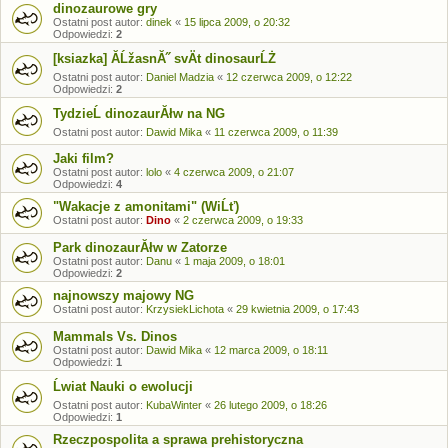
dinozaurowe gry
Ostatni post autor:
dinek
«
15 lipca 2009, o 20:32
Odpowiedzi:
2
[ksiazka] ĂĹžasnĂ˝ svÄt dinosaurĹŻ
Ostatni post autor:
Daniel Madzia
«
12 czerwca 2009, o 12:22
Odpowiedzi:
2
TydzieĹ dinozaurĂłw na NG
Ostatni post autor:
Dawid Mika
«
11 czerwca 2009, o 11:39
Jaki film?
Ostatni post autor:
lolo
«
4 czerwca 2009, o 21:07
Odpowiedzi:
4
"Wakacje z amonitami" (WiĹť)
Ostatni post autor:
Dino
«
2 czerwca 2009, o 19:33
Park dinozaurĂłw w Zatorze
Ostatni post autor:
Danu
«
1 maja 2009, o 18:01
Odpowiedzi:
2
najnowszy majowy NG
Ostatni post autor:
KrzysiekLichota
«
29 kwietnia 2009, o 17:43
Mammals Vs. Dinos
Ostatni post autor:
Dawid Mika
«
12 marca 2009, o 18:11
Odpowiedzi:
1
Ĺwiat Nauki o ewolucji
Ostatni post autor:
KubaWinter
«
26 lutego 2009, o 18:26
Odpowiedzi:
1
Rzeczpospolita a sprawa prehistoryczna