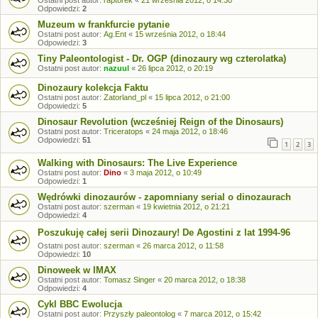
Ostatni post autor:
raptorek
«
21 września 2012, o 14:30
Odpowiedzi:
2
Muzeum w frankfurcie pytanie
Ostatni post autor:
Ag.Ent
«
15 września 2012, o 18:44
Odpowiedzi:
3
Tiny Paleontologist - Dr. OGP (dinozaury wg czterolatka)
Ostatni post autor:
nazuul
«
26 lipca 2012, o 20:19
Dinozaury kolekcja Faktu
Ostatni post autor:
Zatorland_pl
«
15 lipca 2012, o 21:00
Odpowiedzi:
5
Dinosaur Revolution (wcześniej Reign of the Dinosaurs)
Ostatni post autor:
Triceratops
«
24 maja 2012, o 18:46
Odpowiedzi:
51
1
2
3
Walking with Dinosaurs: The Live Experience
Ostatni post autor:
Dino
«
3 maja 2012, o 10:49
Odpowiedzi:
1
Wędrówki dinozaurów - zapomniany serial o dinozaurach
Ostatni post autor:
szerman
«
19 kwietnia 2012, o 21:21
Odpowiedzi:
4
Poszukuję całej serii Dinozaury! De Agostini z lat 1994-96
Ostatni post autor:
szerman
«
26 marca 2012, o 11:58
Odpowiedzi:
10
Dinoweek w IMAX
Ostatni post autor:
Tomasz Singer
«
20 marca 2012, o 18:38
Odpowiedzi:
4
Cykl BBC Ewolucja
Ostatni post autor:
Przyszły paleontolog
«
7 marca 2012, o 15:42