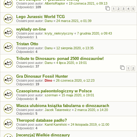
Ostatni post autor:
AlbertoRaptor
«
19 czerwca 2021, o 09:13
Odpowiedzi:
109
1
2
3
4
5
Lego Jurassic World TCG
Ostatni post autor:
Danu
«
24 marca 2021, o 01:39
wykłady on-line
Ostatni post autor:
kryty_niekrytyczny
«
7 grudnia 2020, o 09:43
Odpowiedzi:
1
Tristan Otto
Ostatni post autor:
Danu
«
12 sierpnia 2020, o 13:35
Odpowiedzi:
4
Tribute to Dinosaurs- ponad 2500 dinozaurów!
Ostatni post autor:
Danu
«
4 lipca 2020, o 19:01
Odpowiedzi:
37
1
2
Gra Dinosaur Fossil Hunter
Ostatni post autor:
Dino
«
26 czerwca 2020, o 12:23
Odpowiedzi:
19
Czasopisma paleontologiczny w Polsce
Ostatni post autor:
szerman
«
15 maja 2020, o 19:01
Odpowiedzi:
8
Wasza ulubiona książka fabularna o dinozaurach
Ostatni post autor:
Jacek Tatarewicz
«
2 marca 2020, o 14:20
Odpowiedzi:
5
Theropod database padło?
Ostatni post autor:
Kamil Kamiński
«
24 listopada 2019, o 11:00
Odpowiedzi:
4
[recenzja] Wielkie dinozaury