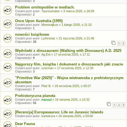
Odpowiedzi:
3
Problem ornitopodów w mediach.
Ostatni post autor:
Taurovenator
«
3 marca 2026, o 18:09
Odpowiedzi:
2
Once Upon Australia (1995)
Ostatni post autor:
Mononajkus
«
1 lutego 2026, o 11:10
Odpowiedzi:
1
nowości książkowe
Ostatni post autor:
Lythronax
«
21 stycznia 2026, o 21:46
Odpowiedzi:
28
1
2
Wędrówki z dinozaurami (Walking with Dinosaurs) A.D. 2025
Ostatni post autor:
Ag.Ent
«
17 września 2025, o 17:11
Odpowiedzi:
9
Najgorszy film, książka i dokument o dinozaurach jaki znacie
Ostatni post autor:
szerman
«
17 września 2025, o 12:28
Odpowiedzi:
3
"Primitive War (2025)" - Wojna wietnamska z prehistorycznym
akcentem
Ostatni post autor:
Piotr B.
«
16 września 2025, o 05:07
Odpowiedzi:
7
Prehistoryczna planeta
Ostatni post autor:
nazuul
«
16 sierpnia 2025, o 13:32
Odpowiedzi:
55
1
2
3
[Recenzja] Europasaurus: Life on Jurassic Islands
Ostatni post autor:
kaniukura
«
16 sierpnia 2025, o 03:00
Dear Fauna