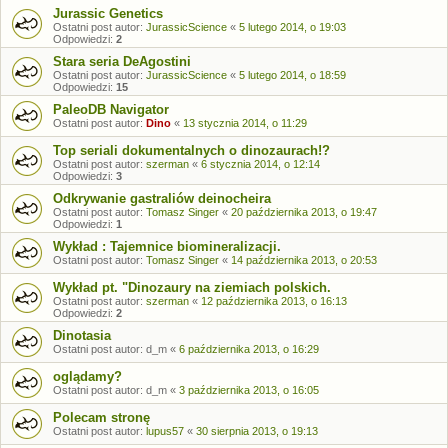
Jurassic Genetics
Ostatni post autor:
JurassicScience
«
5 lutego 2014, o 19:03
Odpowiedzi:
2
Stara seria DeAgostini
Ostatni post autor:
JurassicScience
«
5 lutego 2014, o 18:59
Odpowiedzi:
15
PaleoDB Navigator
Ostatni post autor:
Dino
«
13 stycznia 2014, o 11:29
Top seriali dokumentalnych o dinozaurach!?
Ostatni post autor:
szerman
«
6 stycznia 2014, o 12:14
Odpowiedzi:
3
Odkrywanie gastraliów deinocheira
Ostatni post autor:
Tomasz Singer
«
20 października 2013, o 19:47
Odpowiedzi:
1
Wykład : Tajemnice biomineralizacji.
Ostatni post autor:
Tomasz Singer
«
14 października 2013, o 20:53
Wykład pt. "Dinozaury na ziemiach polskich.
Ostatni post autor:
szerman
«
12 października 2013, o 16:13
Odpowiedzi:
2
Dinotasia
Ostatni post autor:
d_m
«
6 października 2013, o 16:29
oglądamy?
Ostatni post autor:
d_m
«
3 października 2013, o 16:05
Polecam stronę
Ostatni post autor:
lupus57
«
30 sierpnia 2013, o 19:13