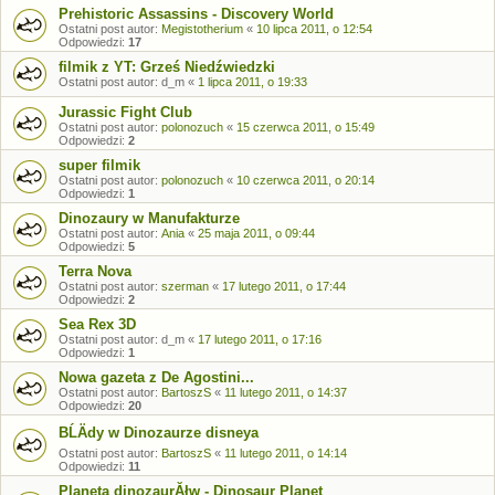
Prehistoric Assassins - Discovery World
Ostatni post autor:
Megistotherium
«
10 lipca 2011, o 12:54
Odpowiedzi:
17
filmik z YT: Grześ Niedźwiedzki
Ostatni post autor:
d_m
«
1 lipca 2011, o 19:33
Jurassic Fight Club
Ostatni post autor:
polonozuch
«
15 czerwca 2011, o 15:49
Odpowiedzi:
2
super filmik
Ostatni post autor:
polonozuch
«
10 czerwca 2011, o 20:14
Odpowiedzi:
1
Dinozaury w Manufakturze
Ostatni post autor:
Ania
«
25 maja 2011, o 09:44
Odpowiedzi:
5
Terra Nova
Ostatni post autor:
szerman
«
17 lutego 2011, o 17:44
Odpowiedzi:
2
Sea Rex 3D
Ostatni post autor:
d_m
«
17 lutego 2011, o 17:16
Odpowiedzi:
1
Nowa gazeta z De Agostini...
Ostatni post autor:
BartoszS
«
11 lutego 2011, o 14:37
Odpowiedzi:
20
BĹÄdy w Dinozaurze disneya
Ostatni post autor:
BartoszS
«
11 lutego 2011, o 14:14
Odpowiedzi:
11
Planeta dinozaurĂłw - Dinosaur Planet