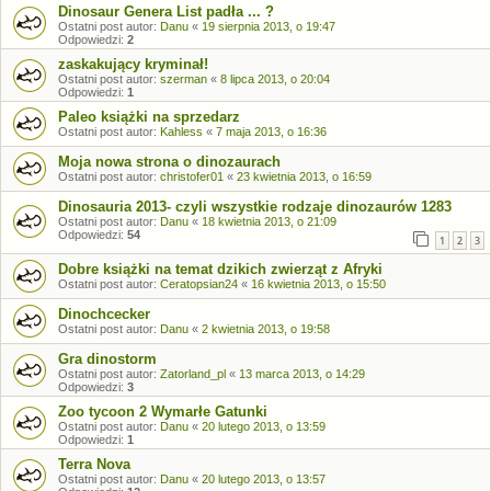
Dinosaur Genera List padła ... ?
Ostatni post autor:
Danu
«
19 sierpnia 2013, o 19:47
Odpowiedzi:
2
zaskakujący kryminał!
Ostatni post autor:
szerman
«
8 lipca 2013, o 20:04
Odpowiedzi:
1
Paleo książki na sprzedarz
Ostatni post autor:
Kahless
«
7 maja 2013, o 16:36
Moja nowa strona o dinozaurach
Ostatni post autor:
christofer01
«
23 kwietnia 2013, o 16:59
Dinosauria 2013- czyli wszystkie rodzaje dinozaurów 1283
Ostatni post autor:
Danu
«
18 kwietnia 2013, o 21:09
Odpowiedzi:
54
1
2
3
Dobre książki na temat dzikich zwierząt z Afryki
Ostatni post autor:
Ceratopsian24
«
16 kwietnia 2013, o 15:50
Dinochcecker
Ostatni post autor:
Danu
«
2 kwietnia 2013, o 19:58
Gra dinostorm
Ostatni post autor:
Zatorland_pl
«
13 marca 2013, o 14:29
Odpowiedzi:
3
Zoo tycoon 2 Wymarłe Gatunki
Ostatni post autor:
Danu
«
20 lutego 2013, o 13:59
Odpowiedzi:
1
Terra Nova
Ostatni post autor:
Danu
«
20 lutego 2013, o 13:57