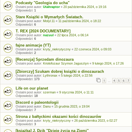
Podcasty "Geologia do ucha"
Ostatni post autor:
Utahraptor
«
20 października 2024, o 19:16
Odpowiedzi:
1
Stare Książki o Wymarłych Światach.
Ostatni post autor:
Motyl.11
«
11 października 2024, o 18:22
Odpowiedzi:
6
T. REX [2024 DOCUMENTARY]
Ostatni post autor:
nazuul
«
22 lipca 2024, o 06:14
Odpowiedzi:
6
fajne animacje (YT)
Ostatni post autor:
kryty_niekrytyczny
«
22 czerwca 2024, o 09:03
Odpowiedzi:
2
[Recenzja] Sprzedam dinozaura
Ostatni post autor:
Kriolofozaur Szymon Jagusztyn
«
9 lutego 2024, o 17:26
[Zbiorczy] Szukam dobrej książki o dinozaurach
Ostatni post autor:
Lythronax
«
5 lutego 2024, o 22:56
Odpowiedzi:
173
1
4
5
6
7
…
Life on our planet
Ostatni post autor:
szerman
«
9 stycznia 2024, o 11:11
Odpowiedzi:
18
Discord o paleontologii
Ostatni post autor:
Danu
«
15 grudnia 2023, o 19:04
Odpowiedzi:
7
Strona z bałtyckimi okazami kości dinozaurów
Ostatni post autor:
kryty_niekrytyczny
«
26 października 2023, o 02:27
Odpowiedzi:
3
[książka] J. Dzik "Dzieje życia na Ziemi"