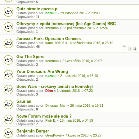
Odpowiedzi:
5
Quiz stronie gazeta.pl
Ostatni post autor:
nazuul
«
29 listopada 2016, o 23:09
Odpowiedzi:
11
Olbrzymy z epoki lodowcowej (Ice Age Giants) BBC
Ostatni post autor:
szerman
«
22 października 2016, o 12:24
Odpowiedzi:
1
Jurassic Park: Operation Genesis
Ostatni post autor:
kamil190198
«
16 października 2016, o 23:19
Odpowiedzi:
46
1
2
Gra The Spore
Ostatni post autor:
szerman
«
21 września 2016, o 20:07
Odpowiedzi:
3
Your Dinosaurs Are Wrong
Ostatni post autor:
nazuul
«
21 sierpnia 2016, o 16:40
Odpowiedzi:
2
Bone Wars - ciekawy temat na komedię!
Ostatni post autor:
Dino
«
1 sierpnia 2016, o 07:23
Odpowiedzi:
3
Saurian
Ostatni post autor:
Dinosaur Man
«
26 maja 2016, o 16:51
Odpowiedzi:
8
Nowe Forum może się uda ?
Ostatni post autor:
Piotr B.
«
16 maja 2016, o 04:59
Odpowiedzi:
7
Benjamin Burger
Ostatni post autor:
GregKoval
«
7 kwietnia 2016, o 23:27