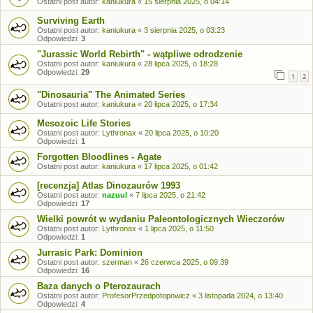
Ostatni post autor:
kaniukura
«
15 sierpnia 2025, o 04:14
Surviving Earth
Ostatni post autor:
kaniukura
«
3 sierpnia 2025, o 03:23
Odpowiedzi:
3
"Jurassic World Rebirth" - wątpliwe odrodzenie
Ostatni post autor:
kaniukura
«
28 lipca 2025, o 18:28
Odpowiedzi:
29
1
2
"Dinosauria" The Animated Series
Ostatni post autor:
kaniukura
«
20 lipca 2025, o 17:34
Mesozoic Life Stories
Ostatni post autor:
Lythronax
«
20 lipca 2025, o 10:20
Odpowiedzi:
1
Forgotten Bloodlines - Agate
Ostatni post autor:
kaniukura
«
17 lipca 2025, o 01:42
[recenzja] Atlas Dinozaurów 1993
Ostatni post autor:
nazuul
«
7 lipca 2025, o 21:42
Odpowiedzi:
17
Wielki powrót w wydaniu Paleontologicznych Wieczorów
Ostatni post autor:
Lythronax
«
1 lipca 2025, o 11:50
Odpowiedzi:
1
Jurrasic Park: Dominion
Ostatni post autor:
szerman
«
26 czerwca 2025, o 09:39
Odpowiedzi:
16
Baza danych o Pterozaurach
Ostatni post autor:
ProfesorPrzedpotopowicz
«
3 listopada 2024, o 13:40
Odpowiedzi:
4