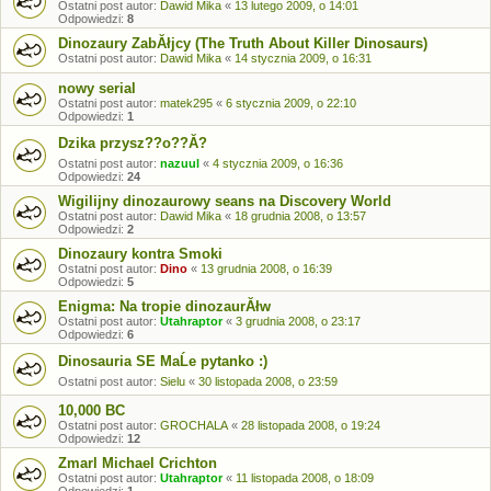
Ostatni post autor:
Dawid Mika
«
13 lutego 2009, o 14:01
Odpowiedzi:
8
Dinozaury ZabĂłjcy (The Truth About Killer Dinosaurs)
Ostatni post autor:
Dawid Mika
«
14 stycznia 2009, o 16:31
nowy serial
Ostatni post autor:
matek295
«
6 stycznia 2009, o 22:10
Odpowiedzi:
1
Dzika przysz??o??Ă?
Ostatni post autor:
nazuul
«
4 stycznia 2009, o 16:36
Odpowiedzi:
24
Wigilijny dinozaurowy seans na Discovery World
Ostatni post autor:
Dawid Mika
«
18 grudnia 2008, o 13:57
Odpowiedzi:
2
Dinozaury kontra Smoki
Ostatni post autor:
Dino
«
13 grudnia 2008, o 16:39
Odpowiedzi:
5
Enigma: Na tropie dinozaurĂłw
Ostatni post autor:
Utahraptor
«
3 grudnia 2008, o 23:17
Odpowiedzi:
6
Dinosauria SE MaĹe pytanko :)
Ostatni post autor:
Sielu
«
30 listopada 2008, o 23:59
10,000 BC
Ostatni post autor:
GROCHALA
«
28 listopada 2008, o 19:24
Odpowiedzi:
12
Zmarl Michael Crichton
Ostatni post autor:
Utahraptor
«
11 listopada 2008, o 18:09
Odpowiedzi:
1