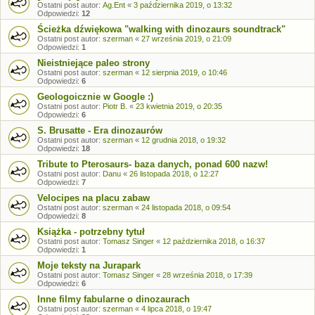
Ostatni post autor:
Ag.Ent
«
3 października 2019, o 13:32
Odpowiedzi:
12
Ścieżka dźwiękowa "walking with dinozaurs soundtrack"
Ostatni post autor:
szerman
«
27 września 2019, o 21:09
Odpowiedzi:
1
Nieistniejące paleo strony
Ostatni post autor:
szerman
«
12 sierpnia 2019, o 10:46
Odpowiedzi:
6
Geologoicznie w Google :)
Ostatni post autor:
Piotr B.
«
23 kwietnia 2019, o 20:35
Odpowiedzi:
6
S. Brusatte - Era dinozaurów
Ostatni post autor:
szerman
«
12 grudnia 2018, o 19:32
Odpowiedzi:
18
Tribute to Pterosaurs- baza danych, ponad 600 nazw!
Ostatni post autor:
Danu
«
26 listopada 2018, o 12:27
Odpowiedzi:
7
Velocipes na placu zabaw
Ostatni post autor:
szerman
«
24 listopada 2018, o 09:54
Odpowiedzi:
8
Książka - potrzebny tytuł
Ostatni post autor:
Tomasz Singer
«
12 października 2018, o 16:37
Odpowiedzi:
1
Moje teksty na Jurapark
Ostatni post autor:
Tomasz Singer
«
28 września 2018, o 17:39
Odpowiedzi:
6
Inne filmy fabularne o dinozaurach
Ostatni post autor:
szerman
«
4 lipca 2018, o 19:47