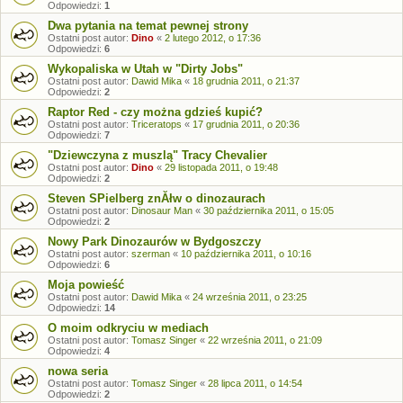
Odpowiedzi:
1
Dwa pytania na temat pewnej strony
Ostatni post autor:
Dino
«
2 lutego 2012, o 17:36
Odpowiedzi:
6
Wykopaliska w Utah w "Dirty Jobs"
Ostatni post autor:
Dawid Mika
«
18 grudnia 2011, o 21:37
Odpowiedzi:
2
Raptor Red - czy można gdzieś kupić?
Ostatni post autor:
Triceratops
«
17 grudnia 2011, o 20:36
Odpowiedzi:
7
"Dziewczyna z muszlą" Tracy Chevalier
Ostatni post autor:
Dino
«
29 listopada 2011, o 19:48
Odpowiedzi:
2
Steven SPielberg znĂłw o dinozaurach
Ostatni post autor:
Dinosaur Man
«
30 października 2011, o 15:05
Odpowiedzi:
2
Nowy Park Dinozaurów w Bydgoszczy
Ostatni post autor:
szerman
«
10 października 2011, o 10:16
Odpowiedzi:
6
Moja powieść
Ostatni post autor:
Dawid Mika
«
24 września 2011, o 23:25
Odpowiedzi:
14
O moim odkryciu w mediach
Ostatni post autor:
Tomasz Singer
«
22 września 2011, o 21:09
Odpowiedzi:
4
nowa seria
Ostatni post autor:
Tomasz Singer
«
28 lipca 2011, o 14:54
Odpowiedzi:
2