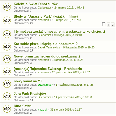
Kolekcja Świat Dinozaurów
Ostatni post autor:
Carbozaur
«
24 marca 2016, o 07:41
Odpowiedzi:
7
Błędy w "Jurassic Park" (książki i filmy)
Ostatni post autor:
szerman
«
11 lutego 2016, o 19:13
Odpowiedzi:
27
1
2
I ty możesz zostać dinozaurem, wystarczy tylko chcieć ;)
Ostatni post autor:
Suchomim
«
9 lutego 2016, o 19:18
Odpowiedzi:
2
Kto sobie pisze książkę z dinozaurami?
Ostatni post autor:
Jacek Tatarewicz
«
9 listopada 2015, o 19:23
Odpowiedzi:
17
Nowe forum zachęcam do odwiedzania :)
Ostatni post autor:
szerman
«
1 listopada 2015, o 18:28
Odpowiedzi:
3
[recenzja] Tajemnice Zwierząt - Prehistoria
Ostatni post autor:
szerman
«
23 października 2015, o 21:07
Odpowiedzi:
7
nowy kanał na YT
Ostatni post autor:
Utahraptor
«
17 października 2015, o 17:26
Odpowiedzi:
2
Jura Park Krasiejów
Ostatni post autor:
Suchomim
«
14 października 2015, o 10:50
Odpowiedzi:
14
Dino Safari
Ostatni post autor:
nazuul
«
31 sierpnia 2015, o 21:37
Odpowiedzi:
2