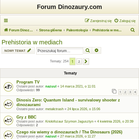
Forum Dinozaury.com
Zarejestruj się
Zaloguj się
S
Forum Dinozaury.com
Strona główna
Paleontologia
Prehistoria w mediach
z
Prehistoria w mediach
u
Szukaj
Wyszukiwanie zaawansow
NOWY TEMAT
k
a
1
Tematy: 254
2
Następna
j
Tematy
Program TV
Ostatni post autor:
nazuul
«
14 marca 2021, o 11:01
Odpowiedzi:
99
1
2
3
4
Dinosis Zero: Quantum Island - survivalowy shooter z
dinozaurami
Ostatni post autor:
metalictrash
«
24 lipca 2026, o 15:06
Gry z BBC
Ostatni post autor:
Kriolofozaur Szymon Jagusztyn
«
4 kwietnia 2026, o 20:39
Odpowiedzi:
2
Czego nie wiemy o dinozaurach / The Dinosaurs (2026)
Ostatni post autor:
nazuul
«
27 marca 2026, o 11:27