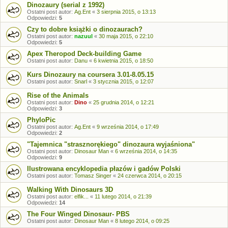
Dinozaury (serial z 1992)
Ostatni post autor:
Ag.Ent
«
3 sierpnia 2015, o 13:13
Odpowiedzi:
5
Czy to dobre książki o dinozaurach?
Ostatni post autor:
nazuul
«
30 maja 2015, o 22:10
Odpowiedzi:
5
Apex Theropod Deck-building Game
Ostatni post autor:
Danu
«
6 kwietnia 2015, o 18:50
Kurs Dinozaury na coursera 3.01-8.05.15
Ostatni post autor:
Snarl
«
3 stycznia 2015, o 12:07
Rise of the Animals
Ostatni post autor:
Dino
«
25 grudnia 2014, o 12:21
Odpowiedzi:
3
PhyloPic
Ostatni post autor:
Ag.Ent
«
9 września 2014, o 17:49
Odpowiedzi:
2
"Tajemnica "strasznorękiego" dinozaura wyjaśniona"
Ostatni post autor:
Dinosaur Man
«
6 września 2014, o 14:35
Odpowiedzi:
9
Ilustrowana encyklopedia płazów i gadów Polski
Ostatni post autor:
Tomasz Singer
«
24 czerwca 2014, o 20:15
Walking With Dinosaurs 3D
Ostatni post autor:
elfik...
«
11 lutego 2014, o 21:39
Odpowiedzi:
14
The Four Winged Dinosaur- PBS
Ostatni post autor:
Dinosaur Man
«
8 lutego 2014, o 09:25