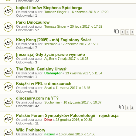
Odpowiedzi:
22
bojkot filmów Stephena Spielberga
Ostatni post autor:
Tomasz Singer
«
16 czerwca 2018, o 17:20
Odpowiedzi:
1
Parki Dinozaurow
Ostatni post autor:
Tomasz Singer
«
20 lipca 2017, o 17:32
Odpowiedzi:
57
1
2
3
King Kong [2005] - mój Zaginiony Świat
Ostatni post autor:
szerman
«
17 czerwca 2017, o 15:55
Odpowiedzi:
7
[recenzja] Gdy życie prawie wymarło
Ostatni post autor:
Ag.Ent
«
7 maja 2017, o 16:25
Odpowiedzi:
3
The Brain. Genialny Umysł
Ostatni post autor:
Utahraptor
«
13 kwietnia 2017, o 11:54
Odpowiedzi:
1
Książki w PRL o dinozaurach
Ostatni post autor:
Snarl
«
11 marca 2017, o 13:45
Odpowiedzi:
5
dinozaury.com na YT?
Ostatni post autor:
Suchomim
«
10 stycznia 2017, o 10:37
Odpowiedzi:
42
1
2
Polskie Forum Sympatyków Paleontologii - rejestracja
Ostatni post autor:
Dino
«
23 grudnia 2016, o 00:30
Odpowiedzi:
11
Wild Prehistory
Ostatni post autor:
nazuul
«
16 grudnia 2016, o 17:50