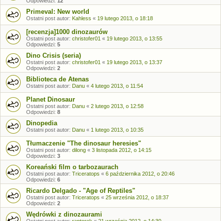
Odpowiedzi:
12
Primeval: New world
Ostatni post autor:
Kahless
«
19 lutego 2013, o 18:18
[recenzja]1000 dinozaurów
Ostatni post autor:
christofer01
«
19 lutego 2013, o 13:55
Odpowiedzi:
5
Dino Crisis (seria)
Ostatni post autor:
christofer01
«
19 lutego 2013, o 13:37
Odpowiedzi:
2
Biblioteca de Atenas
Ostatni post autor:
Danu
«
4 lutego 2013, o 11:54
Planet Dinosaur
Ostatni post autor:
Danu
«
2 lutego 2013, o 12:58
Odpowiedzi:
8
Dinopedia
Ostatni post autor:
Danu
«
1 lutego 2013, o 10:35
Tłumaczenie "The dinosaur heresies"
Ostatni post autor:
dilong
«
3 listopada 2012, o 14:15
Odpowiedzi:
3
Koreański film o tarbozaurach
Ostatni post autor:
Triceratops
«
6 października 2012, o 20:46
Odpowiedzi:
6
Ricardo Delgado - "Age of Reptiles"
Ostatni post autor:
Triceratops
«
25 września 2012, o 18:37
Odpowiedzi:
2
Wędrówki z dinozaurami