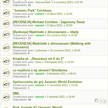
Ostatni post autor:
Taurovenator
«
5 czerwca 2023, o 07:30
Odpowiedzi:
21
"Jurassic Park" Crichtona
Ostatni post autor:
nazuul
«
25 lipca 2022, o 12:04
Odpowiedzi:
6
[RECENZJA] Michael Crichton - Zaginiony Świat
Ostatni post autor:
nazuul
«
21 lipca 2022, o 18:00
[Dyskusja] Wędrówki z dinozaurami— błędy
Ostatni post autor:
nazuul
«
15 czerwca 2022, o 16:59
Odpowiedzi:
13
[RECENZJA] Wędrówki z dinozaurami (Walking with
dinosaurs)
Ostatni post autor:
Lythronax
«
15 czerwca 2022, o 16:45
Odpowiedzi:
6
Książka pt. „Dinozaury od A do Z”
Ostatni post autor:
Danu
«
9 listopada 2021, o 12:04
Odpowiedzi:
1
co myślicie o tej stronie? Dinofarma
Ostatni post autor:
nazuul
«
3 listopada 2021, o 09:41
Odpowiedzi:
8
Spolszczenie do gry Jurassic World Evolution
Ostatni post autor:
nazuul
«
17 września 2021, o 14:36
Odpowiedzi:
1
DML
Ostatni post autor:
nazuul
«
2 sierpnia 2021, o 19:44
Odpowiedzi:
34
1
2
Park Jurajski 4? (Jurassic World)