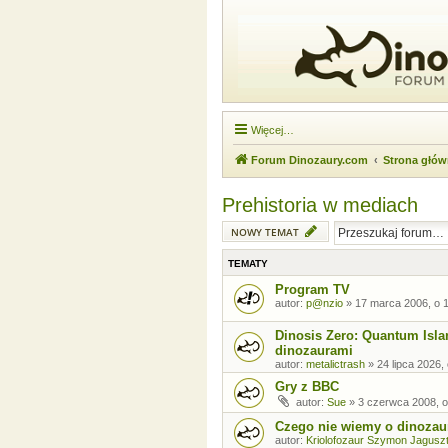
Więcej…
Forum Dinozaury.com
Strona głó
Prehistoria w mediach
NOWY TEMAT
TEMATY
Program TV
autor:
p@nzio
»
17 marca 2006, o 
Dinosis Zero: Quantum Isla
dinozaurami
autor:
metalictrash
»
24 lipca 2026,
Gry z BBC
autor:
Sue
»
3 czerwca 2008, o
Czego nie wiemy o dinozaur
autor:
Kriolofozaur Szymon Jagusz