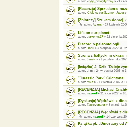
autor:
kryty_niekrytyczny
»
21 cze
[Recenzja] Sprzedam dinoz
autor:
Kriolofozaur Szymon Jagusz
[Zbiorczy] Szukam dobrej k
autor:
Ayana
»
27 kwietnia 200
Life on our planet
autor:
baryonyx17
»
22 sierpnia 20
Discord o paleontologii
autor:
Danu
»
4 sierpnia 2022, o 07
Strona z bałtyckimi okazam
autor:
Janek
»
21 października 202
[książka] J. Dzik "Dzieje ży
autor:
d_m
»
24 września 2006, o 1
"Jurassic Park" Crichtona
autor:
Mixs
»
21 kwietnia 2006, o 1
[RECENZJA] Michael Crichto
autor:
nazuul
»
21 lipca 2022, o 18
[Dyskusja] Wędrówki z din
autor:
Taurovenator
»
8 września 2
[RECENZJA] Wędrówki z din
autor:
nazuul
»
14 czerwca 20
Książka pt. „Dinozaury od 