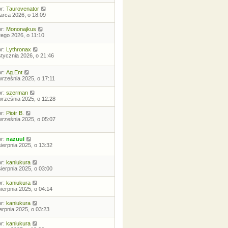
or:
Taurovenator
arca 2026, o 18:09
or:
Mononajkus
utego 2026, o 11:10
or:
Lythronax
stycznia 2026, o 21:46
or:
Ag.Ent
września 2025, o 17:11
or:
szerman
września 2025, o 12:28
or:
Piotr B.
września 2025, o 05:07
or:
nazuul
sierpnia 2025, o 13:32
or:
kaniukura
sierpnia 2025, o 03:00
or:
kaniukura
sierpnia 2025, o 04:14
or:
kaniukura
ierpnia 2025, o 03:23
or:
kaniukura