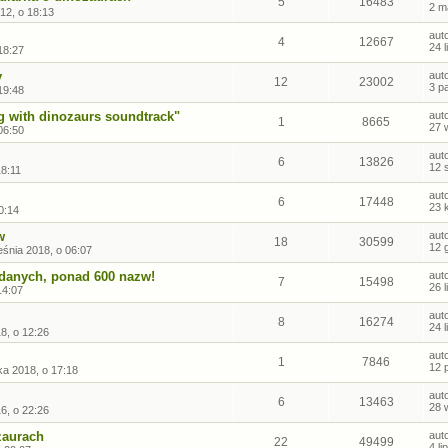
5
16483
2 m
12, o 18:13
aut
4
12667
24 
18:27
y
aut
12
23002
3 p
19:48
g with dinozaurs soundtrack"
aut
1
8665
27 
06:50
aut
6
13826
12 
18:11
aut
6
17448
23 
0:14
w
aut
18
30599
12 
śnia 2018, o 06:07
a danych, ponad 600 nazw!
aut
7
15498
26 
14:07
aut
8
16274
24 
8, o 12:26
aut
1
7846
12 
ka 2018, o 17:18
aut
6
13463
28 
16, o 22:26
zaurach
aut
22
49499
4 l