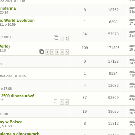
pada 2021, o 19:18
Dinofarma
aut
8
18762
3 l
 23:14
ic World Evolution
aut
1
6298
17 
21, o 10:59
aut
34
57973
2 s
, o 00:36
1
2
World)
aut
109
171325
19 
1:18
1
2
3
4
5
aut
0
17128
24 
:39
aut
1
8134
7 g
pnia 2020, o 07:55
aut
4
12082
12 
 o 17:08
d 2500 dinozaurów!
aut
37
62869
4 l
4:21
1
2
aut
19
39685
26 
 19:38
ny w Polsce
aut
8
15312
15 
, o 11:21
ularna o dinozaurach
aut