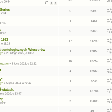
28 
, o 09:54
1
2
Series
aut
0
6399
20 
17:34
aut
1
1461
20 
08:35
e
aut
0
6348
17 
01:42
 1993
aut
17
61290
7 l
, o 11:23
aleontologicznych Wieczorów
aut
1
16859
1 li
tyn
»
26 lutego 2025, o 13:51
aut
16
15252
26 
gusztyn
»
3 lipca 2022, o 22:22
h
aut
4
15563
3 l
7
a"
aut
1
7236
20 
tyn
»
5 lipca 2024, o 22:47
Światach.
aut
6
13784
11 
rca 2020, o 13:47
Y]
aut
6
10808
22 
 09:41
aut
2
4919