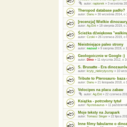
autor:
raptorek
»
3 września 20
Theropod database padło?
autor:
Danu
»
30 września 2014, o 
[recenzja] Wielkie dinozaur
autor:
Ag.Ent
»
18 sierpnia 2019, o 
Ścieżka dźwiękowa "walkin
autor:
Czoki
»
26 czerwca 2019, o 
Nieistniejące paleo strony
autor:
nazuul
»
9 sierpnia 2019, o 
Geologoicznie w Google :)
autor:
Dino
»
11 stycznia 2012, o 1
S. Brusatte - Era dinozauró
autor:
kryty_niekrytyczny
»
10 wrze
Tribute to Pterosaurs- baz
autor:
Danu
»
21 listopada 2018, o 
Velocipes na placu zabaw
autor:
Ag.Ent
»
22 czerwca 201
Książka - potrzebny tytuł
autor:
Nyctosaurus
»
11 październi
Moje teksty na Jurapark
autor:
Tomasz Singer
»
22 lipca 20
Inne filmy fabularne o dino