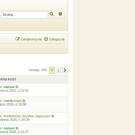
Szukaj
Wyszukiwanie zaawansowane
Zarejestruj się
Zaloguj się
1
Tematy: 254
2
Następna
ATNI POST
or:
nazuul
marca 2021, o 11:01
or:
metalictrash
lipca 2026, o 15:06
or:
Kriolofozaur Szymon Jagusztyn
wietnia 2026, o 20:39
or:
nazuul
marca 2026, o 11:27