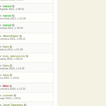
or:
nazuul
istopada 2021, o 09:41
or:
nazuul
września 2021, o 14:36
or:
nazuul
ierpnia 2021, o 19:44
or:
AlbertoRaptor
czerwca 2021, o 09:13
or:
Danu
marca 2021, o 01:39
or:
kryty_niekrytyczny
rudnia 2020, o 09:43
or:
Danu
sierpnia 2020, o 13:35
or:
Danu
ipca 2020, o 19:01
or:
Dino
czerwca 2020, o 12:23
or:
szerman
maja 2020, o 19:01
or:
Jacek Tatarewicz