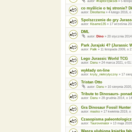
autor:
#raptorzpikseli
»
5 listo
co myślicie o tej stronie? 
autor:
Dinofarma
»
4 lutego 2016, o
Spolszczenie do gry Jurass
autor:
Kisame135
»
17 września 20
DML
autor:
Dino
»
20 stycznia 2014
Park Jurajski 4? (Jurassic 
autor:
Palik
»
11 listopada 2009, o 2
Lego Jurassic World TCG
autor:
Danu
»
24 marca 2021, o 01
wykłady on-line
autor:
kryty_niekrytyczny
»
17 sier
Tristan Otto
autor:
Danu
»
10 sierpnia 2020,
Tribute to Dinosaurs- pona
autor:
Danu
»
28 grudnia 2014, o 1
Gra Dinosaur Fossil Hunter
autor:
masko
»
17 kwietnia 2019, o
Czasopisma paleontologicz
autor:
Taurovenator
»
13 maja 2020
Wasza ulubiona książka fab