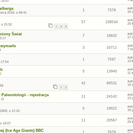
 20:07
elberga
aut
1
7379
16 
rwca 2018, o 06:41
aut
57
108534
20 
, o 15:52
1
2
3
iniony Świat
aut
7
16832
17 
20:17
e wymarło
aut
3
10711
7 m
9
aut
1
7597
13 
 17:54
ch
aut
5
13940
11 
0
aut
42
66531
10 
:59
1
2
aleontologii - rejestracja
aut
11
24142
23 
:11
aut
5
19022
16 
2009, o 12:10
aut
11
20567
29 
o 18:07
ej (Ice Age Giants) BBC
aut
1
7679