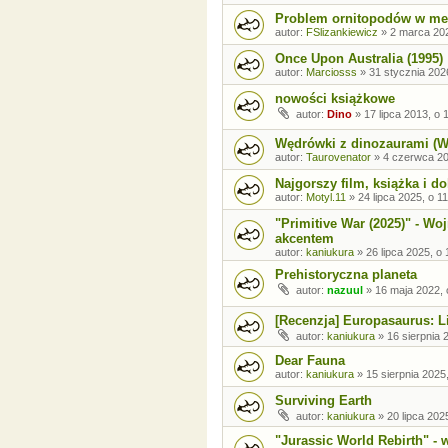
Problem ornitopodów w me
autor:
FSlizankiewicz
»
2 marca 202
Once Upon Australia (1995)
autor:
Marciosss
»
31 stycznia 202
nowości książkowe
autor:
Dino
»
17 lipca 2013, o 
Wędrówki z dinozaurami (Wa
autor:
Taurovenator
»
4 czerwca 20
Najgorszy film, książka i d
autor:
Motyl.11
»
24 lipca 2025, o 1
"Primitive War (2025)" - W
akcentem
autor:
kaniukura
»
26 lipca 2025, o 
Prehistoryczna planeta
autor:
nazuul
»
16 maja 2022, 
[Recenzja] Europasaurus: Li
autor:
kaniukura
»
16 sierpnia 
Dear Fauna
autor:
kaniukura
»
15 sierpnia 2025
Surviving Earth
autor:
kaniukura
»
20 lipca 202
"Jurassic World Rebirth" - 