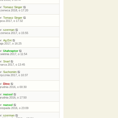
or:
Tomasz Singer
czerwca 2018, o 17:20
or:
Tomasz Singer
lipca 2017, o 17:32
or:
szerman
czerwca 2017, o 15:55
or:
Ag.Ent
aja 2017, o 16:25
or:
Utahraptor
kwietnia 2017, o 11:54
or:
Snarl
marca 2017, o 13:45
or:
Suchomim
stycznia 2017, o 10:37
or:
Dino
grudnia 2016, o 00:30
or:
nazuul
grudnia 2016, o 17:50
or:
nazuul
listopada 2016, o 23:09
or:
szerman