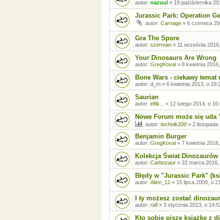
autor:
nazuul
»
19 października 20
Jurassic Park: Operation G
autor:
Carnage
»
6 czerwca 20
Gra The Spore
autor:
szerman
»
11 września 2016,
Your Dinosaurs Are Wrong
autor:
GregKoval
»
8 kwietnia 2016,
Bone Wars - ciekawy temat 
autor:
d_m
»
6 kwietnia 2013, o 19:
Saurian
autor:
elfik...
»
12 lutego 2014, o 16
Nowe Forum może się uda 
autor:
technik200
»
2 listopada
Benjamin Burger
autor:
GregKoval
»
7 kwietnia 2016,
Kolekcja Świat Dinozaurów
autor:
Carbozaur
»
22 marca 2016,
Błędy w "Jurassic Park" (ksi
autor:
Alien_12
»
15 lipca 2009, o 2
I ty możesz zostać dinozaur
autor:
rafi
»
3 stycznia 2013, o 14:5
Kto sobie pisze książkę z 