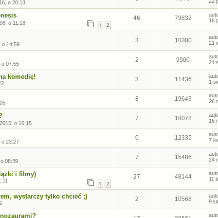
22 
16, o 20:13
enesis
aut
46
79832
16 
06, o 11:18
1
2
aut
3
10380
21 
 o 14:59
aut
2
9500
21 
 o 07:55
na komedię!
aut
3
11436
1 s
22
aut
8
19643
26 
:05
?
aut
7
18078
16 
 2015, o 16:15
aut
0
12335
7 k
 o 23:27
aut
7
15486
24 
 o 08:39
ążki i filmy)
aut
27
48144
11 
1:11
1
2
em, wystarczy tylko chcieć ;)
aut
2
10568
9 l
2
dinozaurami?
aut