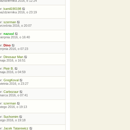
października 2016, o 12:24
or:
kamil190198
października 2016, o 23:19
or:
szerman
września 2016, o 20:07
or:
nazuul
sierpnia 2016, o 16:40
or:
Dino
ierpnia 2016, o 07:23
or:
Dinosaur Man
maja 2016, o 16:51
or:
Piotr B.
maja 2016, o 04:59
or:
GregKoval
wietnia 2016, o 23:27
or:
Carbozaur
marca 2016, o 07:41
or:
szerman
lutego 2016, o 19:13
or:
Suchomim
utego 2016, o 19:18
or:
Jacek Tatarewicz