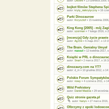
autor:
Docent
»
13 czerwca 2009, o
bojkot filmów Stephena Spi
autor:
kryty_niekrytyczny
»
16 cze
Parki Dinozaurow
autor:
Krzysztof
»
15 kwietnia 2006
King Kong [2005] - mój Zag
autor:
szerman
»
7 lutego 2016, o 
[recenzja] Gdy życie prawi
autor:
Ag.Ent
»
6 maja 2017, o 13:1
The Brain. Genialny Umysł
autor:
nazuul
»
12 kwietnia 2017, o
Książki w PRL o dinozaura
autor:
Snarl
»
2 marca 2017, o 16:1
dinozaury.com na YT?
autor:
d_m
»
10 grudnia 2012, o 14
Polskie Forum Sympatyków P
autor:
nowy
»
4 czerwca 2011, o 14
Wild Prehistory
autor:
Daniel Madzia
»
29 września 
Quiz stronie gazeta.pl
autor:
hanys
»
27 marca 2016, 
Olbrzymy z epoki lodowcow