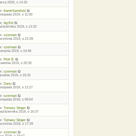
arca 2020, o 14:20
or:
Kamil Kamiński
listopada 2019, o 11:00
or:
Ag.Ent
aździernika 2019, o 13:32
or:
szerman
września 2019, o 21:09
or:
szerman
sierpnia 2019, o 10:46
or:
Piotr B.
kwietnia 2019, o 20:35
or:
szerman
grudnia 2018, o 19:32
or:
Danu
listopada 2018, o 12:27
or:
szerman
listopada 2018, o 09:54
or:
Tomasz Singer
października 2018, o 16:37
or:
Tomasz Singer
września 2018, o 17:39
or:
szerman
ipca 2018, o 19:47