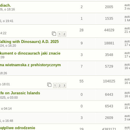
diach.
aut
2
2005
3 m
6, o 18:16
aut
1
1535
1 l
6, o 19:41
aut
28
44029
21 
14:22
1
2
lking with Dinosaurs) A.D. 2025
aut
9
18881
17 
24, o 16:20
okument o dinozaurach jaki znacie
aut
3
3548
17 
1:09
ojna wietnamska z prehistorycznym
aut
7
5729
16 
18:26
aut
55
104025
16 
o 18:01
1
2
3
fe on Jurassic Islands
aut
0
6443
16 
2025, o 03:00
aut
0
6543
15 
, o 04:14
aut
3
2609
3 s
5, o 16:48
wątpliwe odrodzenie
aut
29
4383171