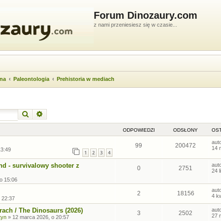
Forum Dinozaury.com
z nami przeniesiesz się w czasie...
wna
Paleontologia
Prehistoria w mediach
Szukaj
Wyszukiwanie zaawansowane
ODPOWIEDZI
ODSŁONY
OST
aut
99
200472
14 
13:49
1
2
3
4
nd - survivalowy shooter z
aut
0
2751
24 
 o 15:06
aut
2
18156
4 k
 22:37
ach / The Dinosaurs (2026)
aut
3
2502
27 
tyn
»
12 marca 2026, o 20:57