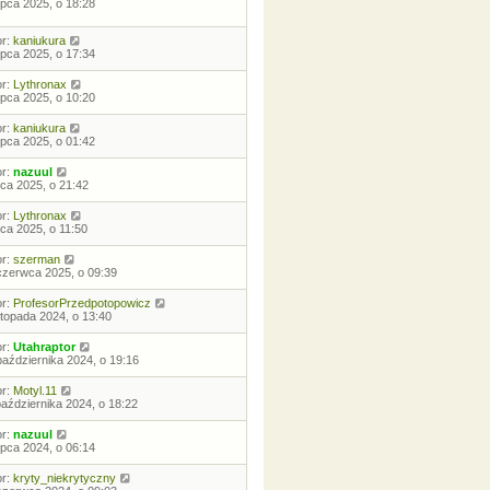
lipca 2025, o 18:28
or:
kaniukura
lipca 2025, o 17:34
or:
Lythronax
lipca 2025, o 10:20
or:
kaniukura
lipca 2025, o 01:42
or:
nazuul
ipca 2025, o 21:42
or:
Lythronax
pca 2025, o 11:50
or:
szerman
czerwca 2025, o 09:39
or:
ProfesorPrzedpotopowicz
istopada 2024, o 13:40
or:
Utahraptor
października 2024, o 19:16
or:
Motyl.11
października 2024, o 18:22
or:
nazuul
lipca 2024, o 06:14
or:
kryty_niekrytyczny