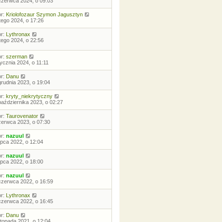
czerwca 2024, o 09:03
or:
Kriolofozaur Szymon Jagusztyn
utego 2024, o 17:26
or:
Lythronax
utego 2024, o 22:56
or:
szerman
tycznia 2024, o 11:11
or:
Danu
grudnia 2023, o 19:04
or:
kryty_niekrytyczny
października 2023, o 02:27
or:
Taurovenator
zerwca 2023, o 07:30
or:
nazuul
lipca 2022, o 12:04
or:
nazuul
lipca 2022, o 18:00
or:
nazuul
czerwca 2022, o 16:59
or:
Lythronax
czerwca 2022, o 16:45
or:
Danu
istopada 2021, o 12:04