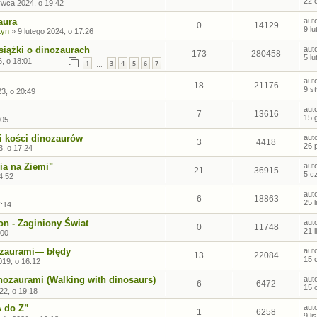
22 
rwca 2024, o 19:42
aura
aut
0
14129
9 l
tyn
»
9 lutego 2024, o 17:26
siążki o dinozaurach
aut
173
280458
5 l
6, o 18:01
1
3
4
5
6
7
…
aut
18
21176
9 s
23, o 20:49
aut
7
13616
15 
:05
i kości dinozaurów
aut
3
4418
26 
3, o 17:24
cia na Ziemi"
aut
21
36915
5 c
4:52
aut
6
18863
25 
7:14
n - Zaginiony Świat
aut
0
11748
21 
:00
ozaurami— błędy
aut
13
22084
15 
019, o 16:12
ozaurami (Walking with dinosaurs)
aut
6
6472
15 
22, o 19:18
A do Z”
aut
1
6258
9 l