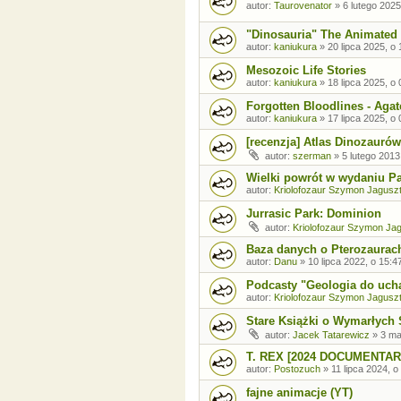
autor:
Taurovenator
»
6 lutego 2025
"Dinosauria" The Animated 
autor:
kaniukura
»
20 lipca 2025, o 
Mesozoic Life Stories
autor:
kaniukura
»
18 lipca 2025, o 
Forgotten Bloodlines - Agat
autor:
kaniukura
»
17 lipca 2025, o 
[recenzja] Atlas Dinozaurów
autor:
szerman
»
5 lutego 2013
Wielki powrót w wydaniu P
autor:
Kriolofozaur Szymon Jagusz
Jurrasic Park: Dominion
autor:
Kriolofozaur Szymon Ja
Baza danych o Pterozaurac
autor:
Danu
»
10 lipca 2022, o 15:4
Podcasty "Geologia do uch
autor:
Kriolofozaur Szymon Jagusz
Stare Książki o Wymarłych 
autor:
Jacek Tatarewicz
»
3 ma
T. REX [2024 DOCUMENTAR
autor:
Postozuch
»
11 lipca 2024, o
fajne animacje (YT)