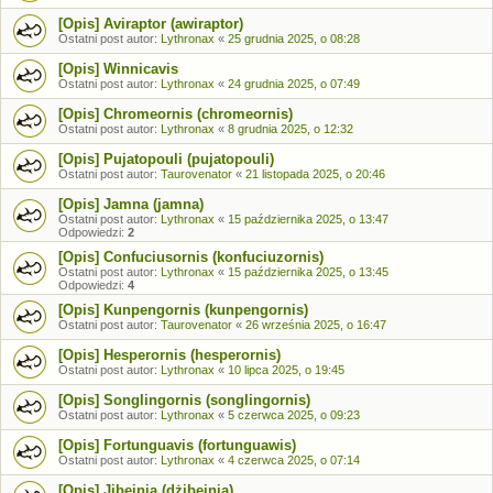
[Opis] Aviraptor (awiraptor)
Ostatni post autor:
Lythronax
«
25 grudnia 2025, o 08:28
[Opis] Winnicavis
Ostatni post autor:
Lythronax
«
24 grudnia 2025, o 07:49
[Opis] Chromeornis (chromeornis)
Ostatni post autor:
Lythronax
«
8 grudnia 2025, o 12:32
[Opis] Pujatopouli (pujatopouli)
Ostatni post autor:
Taurovenator
«
21 listopada 2025, o 20:46
[Opis] Jamna (jamna)
Ostatni post autor:
Lythronax
«
15 października 2025, o 13:47
Odpowiedzi:
2
[Opis] Confuciusornis (konfuciuzornis)
Ostatni post autor:
Lythronax
«
15 października 2025, o 13:45
Odpowiedzi:
4
[Opis] Kunpengornis (kunpengornis)
Ostatni post autor:
Taurovenator
«
26 września 2025, o 16:47
[Opis] Hesperornis (hesperornis)
Ostatni post autor:
Lythronax
«
10 lipca 2025, o 19:45
[Opis] Songlingornis (songlingornis)
Ostatni post autor:
Lythronax
«
5 czerwca 2025, o 09:23
[Opis] Fortunguavis (fortunguawis)
Ostatni post autor:
Lythronax
«
4 czerwca 2025, o 07:14
[Opis] Jibeinia (dżibeinia)