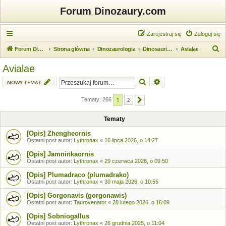
Forum Dinozaury.com
Zarejestruj się
Zaloguj się
S
Forum Dinozaury.com
Strona główna
Dinozaurologia
Dinosauria (dinozaury)
Avialae
z
Avialae
u
Szukaj
Wyszukiwanie zaawansow
NOWY TEMAT
k
a
1
Tematy: 266
2
Następna
j
Tematy
[Opis] Zhengheornis
Ostatni post autor:
Lythronax
«
16 lipca 2026, o 14:27
[Opis] Jamninkaornis
Ostatni post autor:
Lythronax
«
29 czerwca 2026, o 09:50
[Opis] Plumadraco (plumadrako)
Ostatni post autor:
Lythronax
«
30 maja 2026, o 10:55
[Opis] Gorgonavis (gorgonawis)
Ostatni post autor:
Taurovenator
«
28 lutego 2026, o 16:09
[Opis] Sobniogallus
Ostatni post autor:
Lythronax
«
26 grudnia 2025, o 11:04