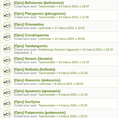
[Opis] Bellulornis (bellulornis)
Ostatni post autor:
Taurovenator
«
24 marca 2024, o 18:07
[Opis] Pterygornis (pterygornis)
Ostatni post autor:
Taurovenator
«
24 marca 2024, o 11:05
[Opis] Orienantius
Ostatni post autor:
Lythronax
«
17 marca 2024, o 16:01
[Opis] Cruralispennia
Ostatni post autor:
Lythronax
«
13 marca 2024, o 09:46
[Opis] Yandangornis
Ostatni post autor:
Kriolofozaur Szymon Jagusztyn
«
10 marca 2024, o 19:19
Odpowiedzi:
1
[Opis] Iteravis (iterawis)
Ostatni post autor:
Taurovenator
«
10 marca 2024, o 15:33
[Opis] Holbotia (holbotia)
Ostatni post autor:
Taurovenator
«
9 marca 2024, o 21:50
[Opis] Alexornis (aleksornis)
Ostatni post autor:
Lythronax
«
8 marca 2024, o 09:54
[Opis] Apsaravis (apsarawis)
Ostatni post autor:
Taurovenator
«
5 marca 2024, o 21:40
[Opis] Gurilynia
Ostatni post autor:
Taurovenator
«
4 marca 2024, o 22:05
[Opis] Potamornis (potamornis)
Ostatni post autor:
Taurovenator
«
3 marca 2024, o 23:01