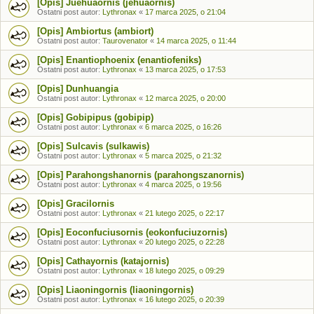
[Opis] Juehuaornis (jehuaornis)
Ostatni post autor:
Lythronax
«
17 marca 2025, o 21:04
[Opis] Ambiortus (ambiort)
Ostatni post autor:
Taurovenator
«
14 marca 2025, o 11:44
[Opis] Enantiophoenix (enantiofeniks)
Ostatni post autor:
Lythronax
«
13 marca 2025, o 17:53
[Opis] Dunhuangia
Ostatni post autor:
Lythronax
«
12 marca 2025, o 20:00
[Opis] Gobipipus (gobipip)
Ostatni post autor:
Lythronax
«
6 marca 2025, o 16:26
[Opis] Sulcavis (sulkawis)
Ostatni post autor:
Lythronax
«
5 marca 2025, o 21:32
[Opis] Parahongshanornis (parahongszanornis)
Ostatni post autor:
Lythronax
«
4 marca 2025, o 19:56
[Opis] Gracilornis
Ostatni post autor:
Lythronax
«
21 lutego 2025, o 22:17
[Opis] Eoconfuciusornis (eokonfuciuzornis)
Ostatni post autor:
Lythronax
«
20 lutego 2025, o 22:28
[Opis] Cathayornis (katajornis)
Ostatni post autor:
Lythronax
«
18 lutego 2025, o 09:29
[Opis] Liaoningornis (liaoningornis)
Ostatni post autor:
Lythronax
«
16 lutego 2025, o 20:39