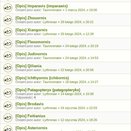
[Opis] Imparavis (imparawis)
Ostatni post autor:
Taurovenator
«
1 marca 2024, o 19:00
[Opis] Zhouornis
Ostatni post autor:
Lythronax
«
29 lutego 2024, o 20:21
[Opis] Xiangornis
Ostatni post autor:
Lythronax
«
29 lutego 2024, o 12:28
[Opis] Flexomornis
Ostatni post autor:
Taurovenator
«
24 lutego 2024, o 20:19
[Opis] Judinornis
Ostatni post autor:
Taurovenator
«
24 lutego 2024, o 14:53
[Opis] Qiliania
Ostatni post autor:
Lythronax
«
22 lutego 2024, o 20:56
[Opis] Ichthyornis (ichtiornis)
Ostatni post autor:
Taurovenator
«
18 lutego 2024, o 14:27
[Opis] Patagopteryx (patagopteryks)
Ostatni post autor:
Lythronax
«
14 lutego 2024, o 15:08
Odpowiedzi:
4
[Opis] Brodavis
Ostatni post autor:
Lythronax
«
24 stycznia 2024, o 22:03
[Opis] Feitianius
Ostatni post autor:
Lythronax
«
12 stycznia 2024, o 18:26
[Opis] Asteriornis