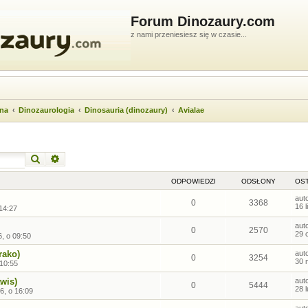
Forum Dinozaury.com
z nami przeniesiesz się w czasie...
wna
Dinozaurologia
Dinosauria (dinozaury)
Avialae
Szukaj
Wyszukiwanie zaawansowane
ODPOWIEDZI
ODSŁONY
OST
aut
0
3368
16 
 14:27
aut
0
2570
29 
, o 09:50
rako)
aut
0
3254
30 
 10:55
wis)
aut
0
5444
28 
6, o 16:09