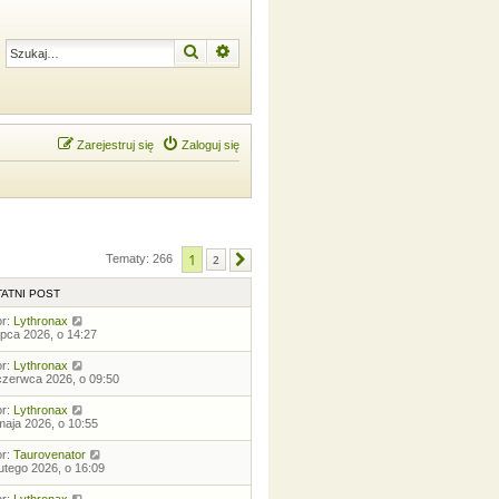
Szukaj
Wyszukiwanie zaawansowane
Zarejestruj się
Zaloguj się
1
Tematy: 266
2
Następna
ATNI POST
or:
Lythronax
lipca 2026, o 14:27
or:
Lythronax
czerwca 2026, o 09:50
or:
Lythronax
maja 2026, o 10:55
or:
Taurovenator
lutego 2026, o 16:09