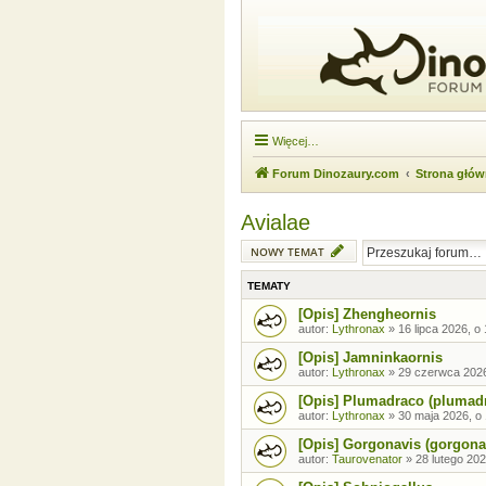
Więcej…
Forum Dinozaury.com
Strona głó
Avialae
NOWY TEMAT
TEMATY
[Opis] Zhengheornis
autor:
Lythronax
»
16 lipca 2026, o
[Opis] Jamninkaornis
autor:
Lythronax
»
29 czerwca 2026
[Opis] Plumadraco (plumad
autor:
Lythronax
»
30 maja 2026, o
[Opis] Gorgonavis (gorgona
autor:
Taurovenator
»
28 lutego 202