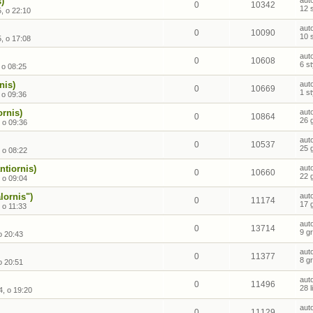
)
aut
0
10342
12 
, o 22:10
aut
0
10090
10 
, o 17:08
aut
0
10608
6 s
 o 08:25
nis)
aut
0
10669
1 s
 o 09:36
rnis)
aut
0
10864
26 
 o 09:36
aut
0
10537
25 
 o 08:22
ntiornis)
aut
0
10660
22 
 o 09:04
lornis")
aut
0
11174
17 
 o 11:33
aut
0
13714
9 g
o 20:43
aut
0
11377
8 g
o 20:51
aut
0
11496
28 
4, o 19:20
aut
0
11129