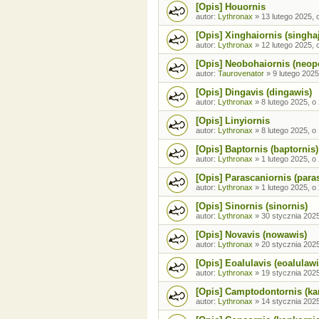
[Opis] Houornis
autor:
Lythronax
»
13 lutego 2025, 
[Opis] Xinghaiornis (singha
autor:
Lythronax
»
12 lutego 2025, 
[Opis] Neobohaiornis (neop
autor:
Taurovenator
»
9 lutego 2025
[Opis] Dingavis (dingawis)
autor:
Lythronax
»
8 lutego 2025, o
[Opis] Linyiornis
autor:
Lythronax
»
8 lutego 2025, o
[Opis] Baptornis (baptornis)
autor:
Lythronax
»
1 lutego 2025, o
[Opis] Parascaniornis (para
autor:
Lythronax
»
1 lutego 2025, o
[Opis] Sinornis (sinornis)
autor:
Lythronax
»
30 stycznia 2025
[Opis] Novavis (nowawis)
autor:
Lythronax
»
20 stycznia 2025
[Opis] Eoalulavis (eoalulawi
autor:
Lythronax
»
19 stycznia 2025
[Opis] Camptodontornis (k
autor:
Lythronax
»
14 stycznia 2025