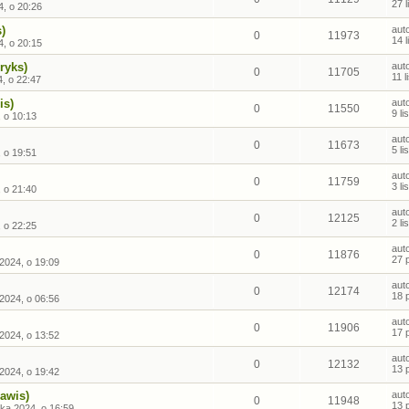
27 
4, o 20:26
)
aut
0
11973
14 
4, o 20:15
ryks)
aut
0
11705
11 
4, o 22:47
is)
aut
0
11550
9 l
, o 10:13
aut
0
11673
5 l
, o 19:51
aut
0
11759
3 l
, o 21:40
aut
0
12125
2 l
, o 22:25
aut
0
11876
27 
2024, o 19:09
aut
0
12174
18 
2024, o 06:56
aut
0
11906
17 
2024, o 13:52
aut
0
12132
13 
2024, o 19:42
awis)
aut
0
11948
13 
ika 2024, o 16:59