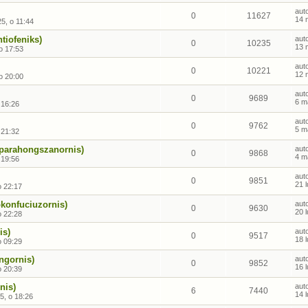
aut
0
11627
14 
5, o 11:44
tiofeniks)
aut
0
10235
13 
o 17:53
aut
0
10221
12 
o 20:00
aut
0
9689
6 m
 16:26
aut
0
9762
5 m
 21:32
(parahongszanornis)
aut
0
9868
4 m
 19:56
aut
0
9851
21 
o 22:17
okonfuciuzornis)
aut
0
9630
20 
o 22:28
is)
aut
0
9517
18 
o 09:29
ingornis)
aut
0
9852
16 
o 20:39
nis)
aut
6
7440
14 
5, o 18:26