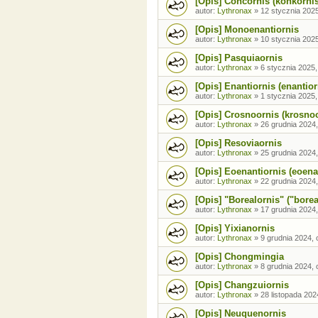
[Opis] Concornis (konkornis
autor:
Lythronax
»
12 stycznia 2025
[Opis] Monoenantiornis
autor:
Lythronax
»
10 stycznia 2025
[Opis] Pasquiaornis
autor:
Lythronax
»
6 stycznia 2025,
[Opis] Enantiornis (enantior
autor:
Lythronax
»
1 stycznia 2025,
[Opis] Crosnoornis (krosnoo
autor:
Lythronax
»
26 grudnia 2024,
[Opis] Resoviaornis
autor:
Lythronax
»
25 grudnia 2024,
[Opis] Eoenantiornis (eoena
autor:
Lythronax
»
22 grudnia 2024,
[Opis] "Borealornis" ("borea
autor:
Lythronax
»
17 grudnia 2024,
[Opis] Yixianornis
autor:
Lythronax
»
9 grudnia 2024, 
[Opis] Chongmingia
autor:
Lythronax
»
8 grudnia 2024, 
[Opis] Changzuiornis
autor:
Lythronax
»
28 listopada 202
[Opis] Neuquenornis