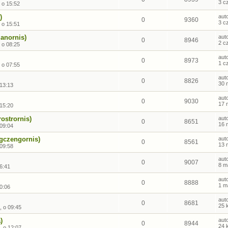
3 c
 o 15:52
)
aut
0
9360
3 c
 o 15:51
anornis)
aut
0
8946
2 c
 o 08:25
aut
0
8973
1 c
 o 07:55
aut
0
8826
30 
 13:13
aut
0
9030
17 
 15:20
rostrornis)
aut
0
8651
16 
 09:04
gczengornis)
aut
0
8561
13 
 09:58
aut
0
9007
8 m
6:41
aut
0
8888
1 m
0:06
aut
0
8681
25 
, o 09:45
)
aut
0
8944
24 
, o 12:07