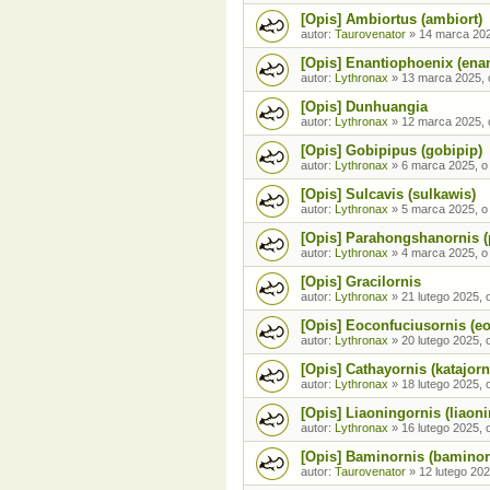
[Opis] Ambiortus (ambiort)
autor:
Taurovenator
»
14 marca 202
[Opis] Enantiophoenix (enan
autor:
Lythronax
»
13 marca 2025, 
[Opis] Dunhuangia
autor:
Lythronax
»
12 marca 2025, 
[Opis] Gobipipus (gobipip)
autor:
Lythronax
»
6 marca 2025, o
[Opis] Sulcavis (sulkawis)
autor:
Lythronax
»
5 marca 2025, o
[Opis] Parahongshanornis 
autor:
Lythronax
»
4 marca 2025, o
[Opis] Gracilornis
autor:
Lythronax
»
21 lutego 2025, 
[Opis] Eoconfuciusornis (e
autor:
Lythronax
»
20 lutego 2025, 
[Opis] Cathayornis (katajorn
autor:
Lythronax
»
18 lutego 2025, 
[Opis] Liaoningornis (liaon
autor:
Lythronax
»
16 lutego 2025, 
[Opis] Baminornis (baminor
autor:
Taurovenator
»
12 lutego 202