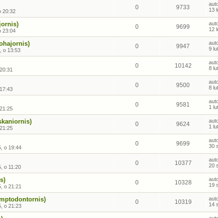
aut
0
9733
13 
o 20:32
jornis)
aut
0
9699
12 
o 23:04
ohajornis)
aut
0
9947
9 l
, o 13:53
aut
0
10142
8 l
 20:31
aut
0
9500
8 l
 17:43
aut
0
9581
1 l
 21:25
skaniornis)
aut
0
9624
1 l
 21:25
aut
0
9699
30 
, o 19:44
aut
0
10377
20 
, o 11:20
s)
aut
0
10328
19 
, o 21:21
amptodontornis)
aut
0
10319
14 
, o 21:23