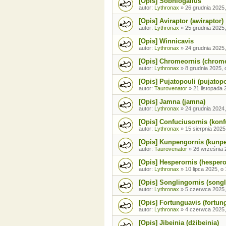
[Opis] Sobniogallus
autor:
Lythronax
»
26 grudnia 2025,
[Opis] Aviraptor (awiraptor)
autor:
Lythronax
»
25 grudnia 2025,
[Opis] Winnicavis
autor:
Lythronax
»
24 grudnia 2025,
[Opis] Chromeornis (chrom
autor:
Lythronax
»
8 grudnia 2025, 
[Opis] Pujatopouli (pujatopo
autor:
Taurovenator
»
21 listopada 
[Opis] Jamna (jamna)
autor:
Lythronax
»
24 grudnia 2024,
[Opis] Confuciusornis (konf
autor:
Lythronax
»
15 sierpnia 2025
[Opis] Kunpengornis (kunp
autor:
Taurovenator
»
26 września 
[Opis] Hesperornis (hespero
autor:
Lythronax
»
10 lipca 2025, o
[Opis] Songlingornis (songl
autor:
Lythronax
»
5 czerwca 2025,
[Opis] Fortunguavis (fortun
autor:
Lythronax
»
4 czerwca 2025,
[Opis] Jibeinia (dżibeinia)