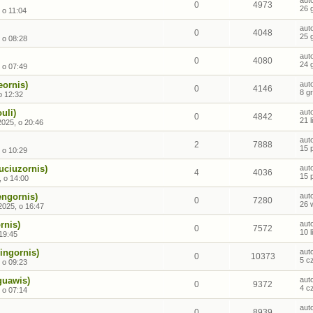
aut
0
4973
26 
 o 11:04
aut
0
4048
25 
 o 08:28
aut
0
4080
24 
 o 07:49
eornis)
aut
0
4146
8 g
o 12:32
uli)
aut
0
4842
21 
2025, o 20:46
aut
2
7888
15 
 o 10:29
uciuzornis)
aut
4
4036
15 
, o 14:00
engornis)
aut
0
7280
26 
2025, o 16:47
rnis)
aut
0
7572
10 
 19:45
ingornis)
aut
0
10373
5 c
 o 09:23
guawis)
aut
0
9372
4 c
 o 07:14
aut
0
8939