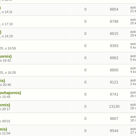
)
aut
0
8854
21 
, o 14:11
aut
0
8798
20 
, o 17:10
)
aut
0
8615
19 
, o 14:19
aut
0
9393
6 k
25, o 16:59
ornis)
aut
0
8962
5 k
 o 16:42
aut
0
8800
4 k
25, o 16:28
is)
aut
0
9121
2 k
 o 20:46
pohajornis)
aut
0
9741
26 
o 15:45
ornis)
aut
0
13130
18 
o 20:17
aut
0
9807
18 
o 09:01
nis)
aut
0
9544
17 
o 21:04