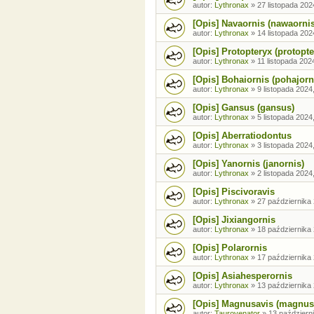
autor:
Lythronax
»
27 listopada 202
[Opis] Navaornis (nawaornis
autor:
Lythronax
»
14 listopada 202
[Opis] Protopteryx (protopte
autor:
Lythronax
»
11 listopada 202
[Opis] Bohaiornis (pohajorn
autor:
Lythronax
»
9 listopada 2024
[Opis] Gansus (gansus)
autor:
Lythronax
»
5 listopada 2024
[Opis] Aberratiodontus
autor:
Lythronax
»
3 listopada 2024
[Opis] Yanornis (janornis)
autor:
Lythronax
»
2 listopada 2024
[Opis] Piscivoravis
autor:
Lythronax
»
27 października 
[Opis] Jixiangornis
autor:
Lythronax
»
18 października 
[Opis] Polarornis
autor:
Lythronax
»
17 października 
[Opis] Asiahesperornis
autor:
Lythronax
»
13 października 
[Opis] Magnusavis (magnus
autor:
Taurovenator
»
13 październ