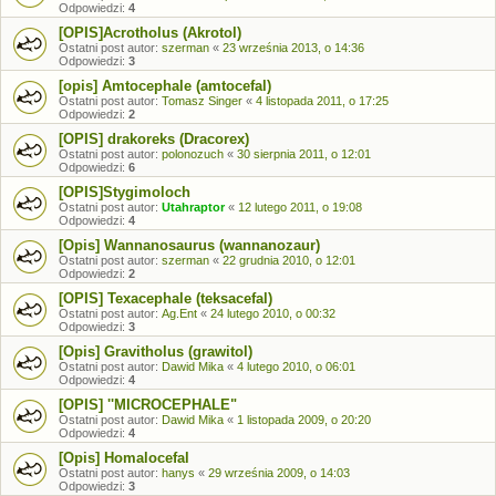
Odpowiedzi:
4
[OPIS]Acrotholus (Akrotol)
Ostatni post autor:
szerman
«
23 września 2013, o 14:36
Odpowiedzi:
3
[opis] Amtocephale (amtocefal)
Ostatni post autor:
Tomasz Singer
«
4 listopada 2011, o 17:25
Odpowiedzi:
2
[OPIS] drakoreks (Dracorex)
Ostatni post autor:
polonozuch
«
30 sierpnia 2011, o 12:01
Odpowiedzi:
6
[OPIS]Stygimoloch
Ostatni post autor:
Utahraptor
«
12 lutego 2011, o 19:08
Odpowiedzi:
4
[Opis] Wannanosaurus (wannanozaur)
Ostatni post autor:
szerman
«
22 grudnia 2010, o 12:01
Odpowiedzi:
2
[OPIS] Texacephale (teksacefal)
Ostatni post autor:
Ag.Ent
«
24 lutego 2010, o 00:32
Odpowiedzi:
3
[Opis] Gravitholus (grawitol)
Ostatni post autor:
Dawid Mika
«
4 lutego 2010, o 06:01
Odpowiedzi:
4
[OPIS] ''MICROCEPHALE"
Ostatni post autor:
Dawid Mika
«
1 listopada 2009, o 20:20
Odpowiedzi:
4
[Opis] Homalocefal
Ostatni post autor:
hanys
«
29 września 2009, o 14:03
Odpowiedzi:
3