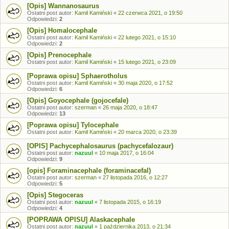
[Opis] Wannanosaurus
Ostatni post autor:
Kamil Kamiński
«
22 czerwca 2021, o 19:50
Odpowiedzi:
2
[Opis] Homalocephale
Ostatni post autor:
Kamil Kamiński
«
22 lutego 2021, o 15:10
Odpowiedzi:
2
[Opis] Prenocephale
Ostatni post autor:
Kamil Kamiński
«
15 lutego 2021, o 23:09
[Poprawa opisu] Sphaerotholus
Ostatni post autor:
Kamil Kamiński
«
30 maja 2020, o 17:52
Odpowiedzi:
6
[Opis] Goyocephale (gojocefale)
Ostatni post autor:
szerman
«
26 maja 2020, o 18:47
Odpowiedzi:
13
[Poprawa opisu] Tylocephale
Ostatni post autor:
Kamil Kamiński
«
20 marca 2020, o 23:39
[OPIS] Pachycephalosaurus (pachycefalozaur)
Ostatni post autor:
nazuul
«
10 maja 2017, o 16:04
Odpowiedzi:
9
[opis] Foraminacephale (foraminacefal)
Ostatni post autor:
szerman
«
27 listopada 2016, o 12:27
Odpowiedzi:
5
[Opis] Stegoceras
Ostatni post autor:
nazuul
«
7 listopada 2015, o 16:19
Odpowiedzi:
4
[POPRAWA OPISU] Alaskacephale
Ostatni post autor:
nazuul
«
1 października 2013, o 21:34