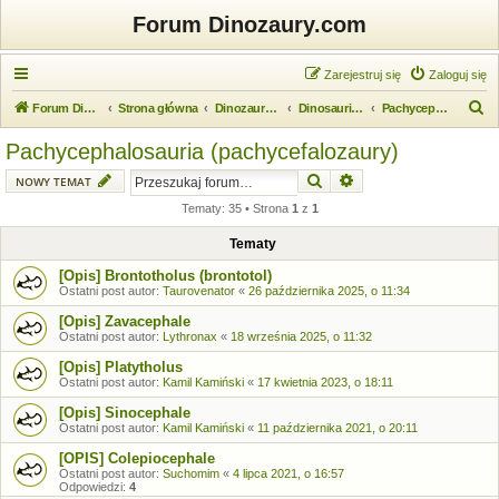
Forum Dinozaury.com
Zarejestruj się
Zaloguj się
S
Forum Dinozaury.com
Strona główna
Dinozaurologia
Dinosauria (dinozaury)
Pachycephalosauria (pachycefalozaury)
z
Pachycephalosauria (pachycefalozaury)
u
Szukaj
Wyszukiwanie zaawansow
NOWY TEMAT
k
Tematy: 35 • Strona
1
z
1
a
j
Tematy
[Opis] Brontotholus (brontotol)
Ostatni post autor:
Taurovenator
«
26 października 2025, o 11:34
[Opis] Zavacephale
Ostatni post autor:
Lythronax
«
18 września 2025, o 11:32
[Opis] Platytholus
Ostatni post autor:
Kamil Kamiński
«
17 kwietnia 2023, o 18:11
[Opis] Sinocephale
Ostatni post autor:
Kamil Kamiński
«
11 października 2021, o 20:11
[OPIS] Colepiocephale
Ostatni post autor:
Suchomim
«
4 lipca 2021, o 16:57
Odpowiedzi:
4