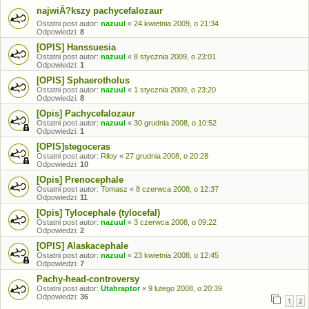
najwiĂ?kszy pachycefalozaur
Ostatni post autor:
nazuul
«
24 kwietnia 2009, o 21:34
Odpowiedzi:
8
[OPIS] Hanssuesia
Ostatni post autor:
nazuul
«
8 stycznia 2009, o 23:01
Odpowiedzi:
1
[OPIS] Sphaerotholus
Ostatni post autor:
nazuul
«
1 stycznia 2009, o 23:20
Odpowiedzi:
8
[Opis] Pachycefalozaur
Ostatni post autor:
nazuul
«
30 grudnia 2008, o 10:52
Odpowiedzi:
1
[OPIS]stegoceras
Ostatni post autor:
Riloy
«
27 grudnia 2008, o 20:28
Odpowiedzi:
10
[Opis] Prenocephale
Ostatni post autor:
Tomasz
«
8 czerwca 2008, o 12:37
Odpowiedzi:
11
[Opis] Tylocephale (tylocefal)
Ostatni post autor:
nazuul
«
3 czerwca 2008, o 09:22
Odpowiedzi:
2
[OPIS] Alaskacephale
Ostatni post autor:
nazuul
«
23 kwietnia 2008, o 12:45
Odpowiedzi:
7
Pachy-head-controversy
Ostatni post autor:
Utahraptor
«
9 lutego 2008, o 20:39
Odpowiedzi:
36
1
2