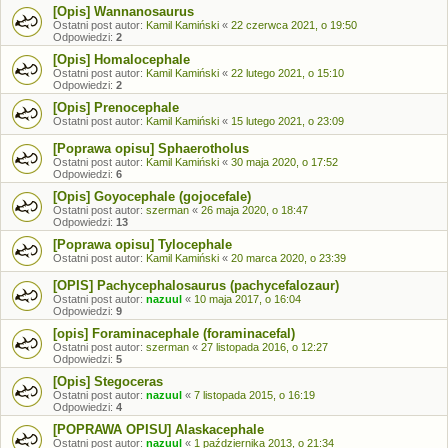
[Opis] Wannanosaurus
Ostatni post autor:
Kamil Kamiński
«
22 czerwca 2021, o 19:50
Odpowiedzi:
2
[Opis] Homalocephale
Ostatni post autor:
Kamil Kamiński
«
22 lutego 2021, o 15:10
Odpowiedzi:
2
[Opis] Prenocephale
Ostatni post autor:
Kamil Kamiński
«
15 lutego 2021, o 23:09
[Poprawa opisu] Sphaerotholus
Ostatni post autor:
Kamil Kamiński
«
30 maja 2020, o 17:52
Odpowiedzi:
6
[Opis] Goyocephale (gojocefale)
Ostatni post autor:
szerman
«
26 maja 2020, o 18:47
Odpowiedzi:
13
[Poprawa opisu] Tylocephale
Ostatni post autor:
Kamil Kamiński
«
20 marca 2020, o 23:39
[OPIS] Pachycephalosaurus (pachycefalozaur)
Ostatni post autor:
nazuul
«
10 maja 2017, o 16:04
Odpowiedzi:
9
[opis] Foraminacephale (foraminacefal)
Ostatni post autor:
szerman
«
27 listopada 2016, o 12:27
Odpowiedzi:
5
[Opis] Stegoceras
Ostatni post autor:
nazuul
«
7 listopada 2015, o 16:19
Odpowiedzi:
4
[POPRAWA OPISU] Alaskacephale
Ostatni post autor:
nazuul
«
1 października 2013, o 21:34