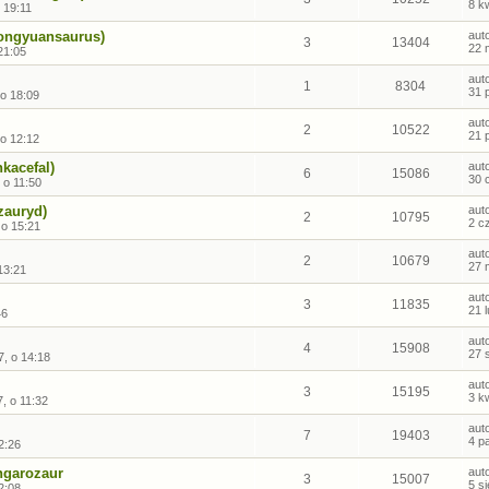
8 k
 19:11
ongyuansaurus)
aut
3
13404
22 
21:05
aut
1
8304
31 
 o 18:09
aut
2
10522
21 
 o 12:12
nkacefal)
aut
6
15086
30 
 o 11:50
zauryd)
aut
2
10795
2 c
 o 15:21
aut
2
10679
27 
13:21
aut
3
11835
21 
46
aut
4
15908
27 
, o 14:18
aut
3
15195
3 k
, o 11:32
aut
7
19403
4 p
2:26
ngarozaur
aut
3
15007
5 s
2:08