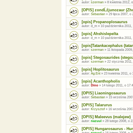
autor:
szerman
»
8 kwietnia 2012, o
[OPIS] zondĹźjunozaur (Zh
autor:
Sebastian
»
29 lipca 2007, o 
[opis] Propanoplosaurus
autor:
d_m
»
10 października 2011,
[opis] Ahshislepelta
autor:
d_m
»
10 października 2011,
[opis]Tatankacephalus (tata
autor:
szerman
»
11 listopada 2009,
[opis] Stegosaurides (stego
autor:
szerman
»
22 stycznia 2011,
[opis] Hoplitosaurus
autor:
Ag.Ent
»
23 kwietnia 2011, o 
[opis] Acanthopholis
autor:
Dino
»
14 lutego 2011, o 17:
[OPIS] Liaoningosaurus
autor:
Sebastian
»
15 września 2007
[OPIS] Talarurus
autor:
Krzysztof
»
16 września 2007
[OPIS] Maleevus (malejew)
autor:
nazuul
»
28 lutego 2008, o 2
[OPIS] Hungarosaurus - Hu
autor:
nazuul
»
16 lutego 2008, o 2