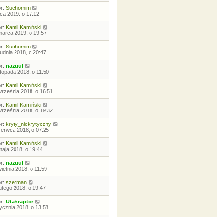
or:
Suchomim
ipca 2019, o 17:12
or:
Kamil Kamiński
marca 2019, o 19:57
or:
Suchomim
rudnia 2018, o 20:47
or:
nazuul
istopada 2018, o 11:50
or:
Kamil Kamiński
września 2018, o 16:51
or:
Kamil Kamiński
września 2018, o 19:32
or:
kryty_niekrytyczny
zerwca 2018, o 07:25
or:
Kamil Kamiński
maja 2018, o 19:44
or:
nazuul
wietnia 2018, o 11:59
or:
szerman
lutego 2018, o 19:47
or:
Utahraptor
tycznia 2018, o 13:58