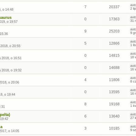
aut
7
20337
2 l
, o 14:48
saurus
aut
0
17363
31 
019, o 19:57
aut
9
25203
9 g
 15:36
aut
5
12866
1 l
 2018, o 20:55
aut
0
14815
18 
 2018, o 16:51
aut
0
14688
16 
 2018, o 19:32
aut
4
11806
8 c
2018, o 20:06
aut
0
13595
16 
8, o 19:44
aut
8
19168
1 k
3:31
pelta)
aut
6
13640
27 
 19:42
ia
aut
3
10185
9 s
2017, o 14:05