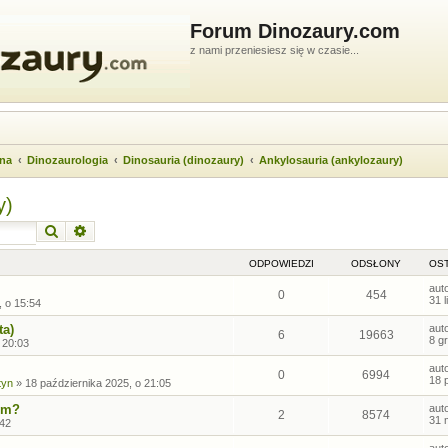
Forum Dinozaury.com
z nami przeniesiesz się w czasie...
wna
Dinozaurologia
Dinosauria (dinozaury)
Ankylosauria (ankylozaury)
y)
Szukaj
Wyszukiwanie zaawansowane
ODPOWIEDZI
ODSŁONY
OST
aut
0
454
31 
, o 15:54
ta)
aut
6
19663
8 g
 20:03
aut
0
6994
18 
tyn
»
18 października 2025, o 21:05
um?
aut
2
8574
31 
:42