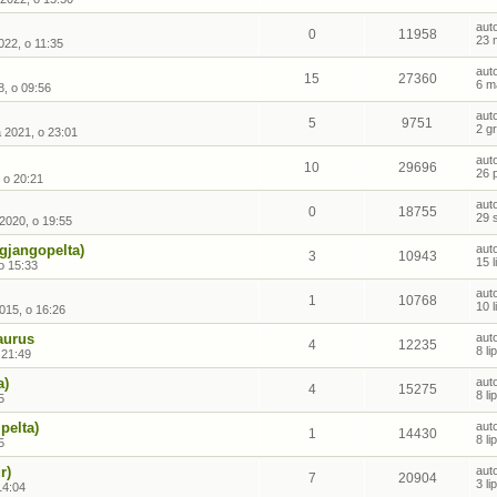
aut
0
11958
23 
22, o 11:35
aut
15
27360
6 m
8, o 09:56
aut
5
9751
2 g
a 2021, o 23:01
aut
10
29696
26 
 o 20:21
aut
0
18755
29 
 2020, o 19:55
gjangopelta)
aut
3
10943
15 
 o 15:33
aut
1
10768
10 
015, o 16:26
urus
aut
4
12235
8 l
 21:49
a)
aut
4
15275
8 l
5
ipelta)
aut
1
14430
8 l
5
r)
aut
7
20904
3 l
14:04