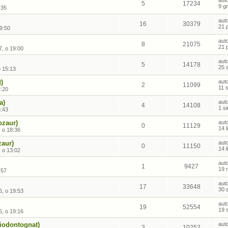
aut
5
17234
9 g
:35
aut
16
30379
21 
19:50
aut
8
21075
21 
, o 19:00
aut
5
14178
25 
o 15:13
t)
aut
2
11099
11 
2:20
a)
aut
4
14108
1 s
8:43
ozaur)
aut
0
11129
14 
, o 18:36
zaur)
aut
0
11150
14 
, o 13:02
aut
1
9427
19 
:57
aut
17
33648
30 
6, o 19:53
aut
19
52554
19 
, o 19:16
riodontognat)
aut
3
10252