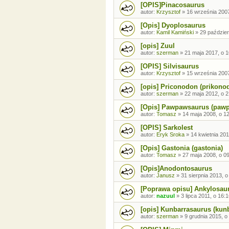
[OPIS]Pinacosaurus
autor:
Krzysztof
»
16 września 2007
[Opis] Dyoplosaurus
autor:
Kamil Kamiński
»
29 paździer
[opis] Zuul
autor:
szerman
»
21 maja 2017, o 1
[OPIS] Silvisaurus
autor:
Krzysztof
»
15 września 2007
[opis] Priconodon (prikono
autor:
szerman
»
22 maja 2012, o 2
[Opis] Pawpawsaurus (paw
autor:
Tomasz
»
14 maja 2008, o 1
[OPIS] Sarkolest
autor:
Eryk Sroka
»
14 kwietnia 201
[Opis] Gastonia (gastonia)
autor:
Tomasz
»
27 maja 2008, o 0
[Opis]Anodontosaurus
autor:
Janusz
»
31 sierpnia 2013, o
[Poprawa opisu] Ankylosaur
autor:
nazuul
»
3 lipca 2011, o 16:
[opis] Kunbarrasaurus (kun
autor:
szerman
»
9 grudnia 2015, o