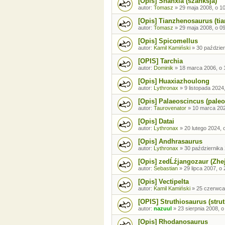
[Opis] Shanxia (szanksja)
autor:
Tomasz
»
29 maja 2008, o 1
[Opis] Tianzhenosaurus (ti
autor:
Tomasz
»
29 maja 2008, o 0
[Opis] Spicomellus
autor:
Kamil Kamiński
»
30 paździer
[OPIS] Tarchia
autor:
Dominik
»
18 marca 2006, o 
[Opis] Huaxiazhoulong
autor:
Lythronax
»
9 listopada 2024
[Opis] Palaeoscincus (pale
autor:
Taurovenator
»
10 marca 202
[Opis] Datai
autor:
Lythronax
»
20 lutego 2024, 
[Opis] Andhrasaurus
autor:
Lythronax
»
30 października 
[Opis] zedĹźjangozaur (Zhe
autor:
Sebastian
»
29 lipca 2007, o 
[Opis] Vectipelta
autor:
Kamil Kamiński
»
25 czerwca
[OPIS] Struthiosaurus (strut
autor:
nazuul
»
23 sierpnia 2008, o
[Opis] Rhodanosaurus