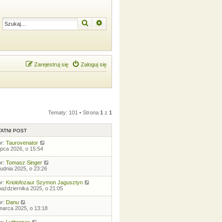
Szukaj
Wyszukiwanie zaawansowane
Zarejestruj się
Zaloguj się
Tematy: 101 • Strona
1
z
1
ATNI POST
or:
Taurovenator
lipca 2026, o 15:54
or:
Tomasz Singer
rudnia 2025, o 23:26
or:
Kriolofozaur Szymon Jagusztyn
października 2025, o 21:05
or:
Danu
marca 2025, o 13:18