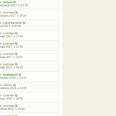
or:
nazuul
listopada 2017, o 13:19
or:
szerman
istopada 2017, o 10:24
or:
Kamil Kamiński
ipca 2017, o 20:00
or:
szerman
maja 2017, o 17:49
or:
szerman
maja 2017, o 17:02
or:
szerman
maja 2017, o 13:07
or:
szerman
maja 2017, o 18:32
or:
Utahraptor
istopada 2016, o 12:23
or:
Janusz
kwietnia 2016, o 12:07
or:
szerman
utego 2016, o 10:55
or:
szerman
rudnia 2015, o 19:50