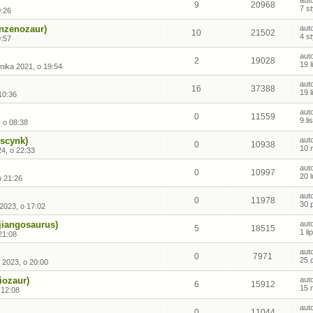
aut
9
20968
7 s
0:26
anzenozaur)
aut
10
21502
4 s
9:57
aut
2
19028
19 
nika 2021, o 19:54
aut
16
37388
19 
10:36
aut
0
11559
9 l
, o 08:38
oscynk)
aut
0
10938
10 
4, o 22:33
aut
0
10997
20 
o 21:26
aut
0
11978
30 
2023, o 17:02
jiangosaurus)
aut
5
18515
1 l
21:08
aut
0
7971
25 
 2023, o 20:00
iozaur)
aut
6
15912
15 
 12:08
aut
0
11044