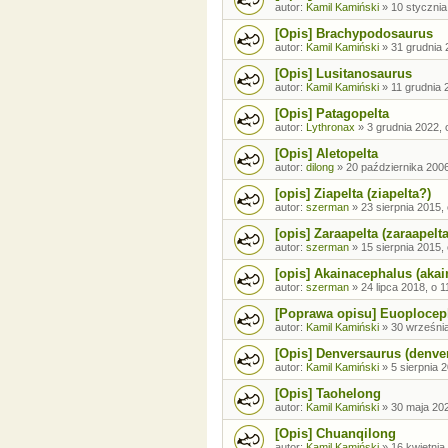
autor:
Kamil Kamiński
»
10 stycznia
[Opis] Brachypodosaurus
autor:
Kamil Kamiński
»
31 grudnia 
[Opis] Lusitanosaurus
autor:
Kamil Kamiński
»
11 grudnia 
[Opis] Patagopelta
autor:
Lythronax
»
3 grudnia 2022, 
[Opis] Aletopelta
autor:
dilong
»
20 października 2006
[opis] Ziapelta (ziapelta?)
autor:
szerman
»
23 sierpnia 2015,
[opis] Zaraapelta (zaraapelta
autor:
szerman
»
15 sierpnia 2015,
[opis] Akainacephalus (akai
autor:
szerman
»
24 lipca 2018, o 1
[Poprawa opisu] Euoplocep
autor:
Kamil Kamiński
»
30 września
[Opis] Denversaurus (denve
autor:
Kamil Kamiński
»
5 sierpnia 
[Opis] Taohelong
autor:
Kamil Kamiński
»
30 maja 202
[Opis] Chuanqilong
autor:
Kamil Kamiński
»
16 kwietnia