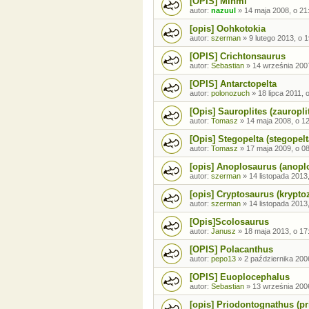
[OPIS] Minmi
autor:
nazuul
»
14 maja 2008, o 21
[opis] Oohkotokia
autor:
szerman
»
9 lutego 2013, o 
[OPIS] Crichtonsaurus
autor:
Sebastian
»
14 września 2007
[OPIS] Antarctopelta
autor:
polonozuch
»
18 lipca 2011, 
[Opis] Sauroplites (zauropli
autor:
Tomasz
»
14 maja 2008, o 1
[Opis] Stegopelta (stegopelt
autor:
Tomasz
»
17 maja 2009, o 0
[opis] Anoplosaurus (anopl
autor:
szerman
»
14 listopada 2013
[opis] Cryptosaurus (krypto
autor:
szerman
»
14 listopada 2013
[Opis]Scolosaurus
autor:
Janusz
»
18 maja 2013, o 17
[OPIS] Polacanthus
autor:
pepo13
»
2 października 200
[OPIS] Euoplocephalus
autor:
Sebastian
»
13 września 2006
[opis] Priodontognathus (p