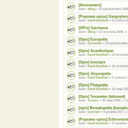
[Animantarx]
autor:
dilong
»
15 października 2006
[Poprawa opisu] Gargoyleo
autor:
Kamil Kamiński
»
31 marca 2
[OPis] Saichania
autor:
dilong
»
23 września 2006, o
[Opis] Europelta
autor:
Suchomim
»
20 października
[Opis] Acantholipan
autor:
Kamil Kamiński
»
18 września
[Opis] Invictarx
autor:
Kamil Kamiński
»
16 września
[Opis] Jinyunpelta
autor:
Kamil Kamiński
»
5 czerwca 
[Opis] Platypelta
autor:
Kamil Kamiński
»
16 maja 201
[Opis] Texasetes (teksaset)
autor:
Tomasz
»
30 maja 2008, o 1
[opis] Borealopelta (borealo
autor:
szerman
»
4 grudnia 2017, o
[Poprawa opisu] Edmonton
autor:
Kamil Kamiński
»
24 grudnia 