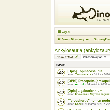
Więcej…
Forum Dinozaury.com
Strona głó
Ankylosauria (ankylozaur
NOWY TEMAT
TEMATY
[Opis] Eopinacosaurus
autor:
Taurovenator
»
31 lipca 2026
[OPIS] Dracopelta (drakopel
autor:
nazuul
»
14 kwietnia 2008, o
[Opis] Ligabueichnium
autor:
Kriolofozaur Szymon Jagusz
"Tyreophorus" nomen nud
autor:
Danu
»
28 marca 2025, o 20