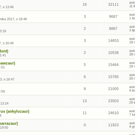
aut
16
32111
11 
, o 13:46
aut
3
9687
1 l
nika 2017, o 18:48
aut
2
8887
3 l
0:19
aut
3
14653
28 
, o 20:49
dont)
aut
2
10538
28 
1:41
pawzaur)
aut
5
15464
28 
2:01
aut
6
15785
26 
3, o 16:47
aut
9
21005
8 l
9:59
aut
13
23503
29 
 13:24
us (ankylozaur)
aut
11
24610
7 l
16
barrazaur)
aut
0
11923
9 g
 19:50