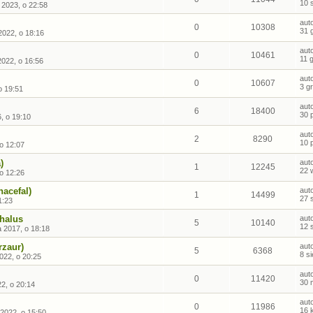
10 
 2023, o 22:58
aut
0
10308
31 
2022, o 18:16
aut
0
10461
11 
2022, o 16:56
aut
0
10607
3 g
o 19:51
aut
6
18400
30 
, o 19:10
aut
2
8290
10 
 o 12:07
)
aut
1
12245
22 
 o 12:26
nacefal)
aut
1
14499
27 
1:23
halus
aut
5
10140
12 
 2017, o 18:18
rzaur)
aut
5
6368
8 s
2022, o 20:25
aut
0
11420
30 
2, o 20:14
aut
0
11986
16 
 2022, o 15:50