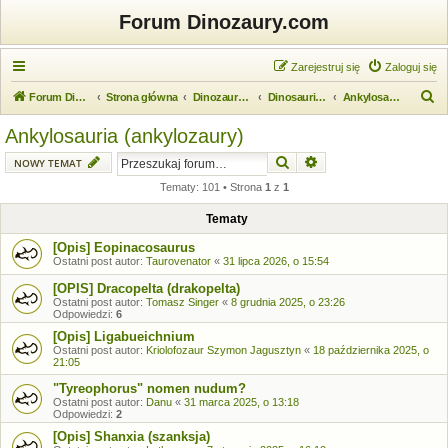
Forum Dinozaury.com
Zarejestruj się
Zaloguj się
S
Forum Dinozaury.com
Strona główna
Dinozaurologia
Dinosauria (dinozaury)
Ankylosauria (ankylozaury)
z
Ankylosauria (ankylozaury)
u
Szukaj
Wyszukiwanie zaawansow
NOWY TEMAT
k
Tematy: 101 • Strona
1
z
1
a
j
Tematy
[Opis] Eopinacosaurus
Ostatni post autor:
Taurovenator
«
31 lipca 2026, o 15:54
[OPIS] Dracopelta (drakopelta)
Ostatni post autor:
Tomasz Singer
«
8 grudnia 2025, o 23:26
Odpowiedzi:
6
[Opis] Ligabueichnium
Ostatni post autor:
Kriolofozaur Szymon Jagusztyn
«
18 października 2025, o
21:05
"Tyreophorus" nomen nudum?
Ostatni post autor:
Danu
«
31 marca 2025, o 13:18
Odpowiedzi:
2
[Opis] Shanxia (szanksja)