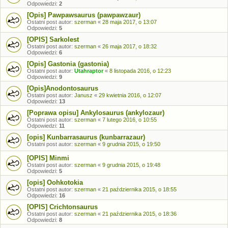
Odpowiedzi:
2
[Opis] Pawpawsaurus (pawpawzaur)
Ostatni post autor:
szerman
«
28 maja 2017, o 13:07
Odpowiedzi:
5
[OPIS] Sarkolest
Ostatni post autor:
szerman
«
26 maja 2017, o 18:32
Odpowiedzi:
6
[Opis] Gastonia (gastonia)
Ostatni post autor:
Utahraptor
«
8 listopada 2016, o 12:23
Odpowiedzi:
9
[Opis]Anodontosaurus
Ostatni post autor:
Janusz
«
29 kwietnia 2016, o 12:07
Odpowiedzi:
13
[Poprawa opisu] Ankylosaurus (ankylozaur)
Ostatni post autor:
szerman
«
7 lutego 2016, o 10:55
Odpowiedzi:
11
[opis] Kunbarrasaurus (kunbarrazaur)
Ostatni post autor:
szerman
«
9 grudnia 2015, o 19:50
[OPIS] Minmi
Ostatni post autor:
szerman
«
9 grudnia 2015, o 19:48
Odpowiedzi:
5
[opis] Oohkotokia
Ostatni post autor:
szerman
«
21 października 2015, o 18:55
Odpowiedzi:
16
[OPIS] Crichtonsaurus
Ostatni post autor:
szerman
«
21 października 2015, o 18:36
Odpowiedzi:
8