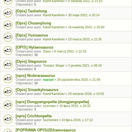
Ostatni post autor:
Kamil Kamiński
«
8 sierpnia 2022, o 13:10
Odpowiedzi:
5
[Opis] Taohelong
Ostatni post autor:
Kamil Kamiński
«
30 maja 2022, o 20:14
[Opis] Chuanqilong
Ostatni post autor:
Kamil Kamiński
«
16 kwietnia 2022, o 15:50
[Opis] Yuxisaurus
Ostatni post autor:
Kamil Kamiński
«
23 marca 2022, o 11:35
[OPIS] Hylaeosaurus
Ostatni post autor:
Danu
«
6 marca 2022, o 12:16
Odpowiedzi:
15
[Opis] Stegouros
Ostatni post autor:
Tomasz Singer
«
2 grudnia 2021, o 09:18
Odpowiedzi:
5
[opis] Niobrarasaurus
Ostatni post autor:
nazuul
«
26 października 2020, o 21:59
Odpowiedzi:
10
[Opis] Sinankylosaurus
Ostatni post autor:
Kamil Kamiński
«
29 sierpnia 2020, o 19:55
[opis] Dongyangopelta (dongjangopelta)
Ostatni post autor:
szerman
«
15 lipca 2019, o 18:32
Odpowiedzi:
3
[opis] Crichtonpelta
Ostatni post autor:
Suchomim
«
10 lipca 2019, o 17:12
Odpowiedzi:
1
[POPRAWA OPISU]Shamosaurus