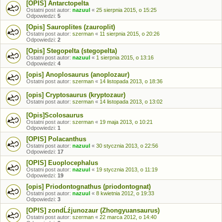
[OPIS] Antarctopelta
Ostatni post autor:
nazuul
«
25 sierpnia 2015, o 15:25
Odpowiedzi:
5
[Opis] Sauroplites (zauroplit)
Ostatni post autor:
szerman
«
11 sierpnia 2015, o 20:26
Odpowiedzi:
2
[Opis] Stegopelta (stegopelta)
Ostatni post autor:
nazuul
«
1 sierpnia 2015, o 13:16
Odpowiedzi:
4
[opis] Anoplosaurus (anoplozaur)
Ostatni post autor:
szerman
«
14 listopada 2013, o 18:36
[opis] Cryptosaurus (kryptozaur)
Ostatni post autor:
szerman
«
14 listopada 2013, o 13:02
[Opis]Scolosaurus
Ostatni post autor:
szerman
«
19 maja 2013, o 10:21
Odpowiedzi:
1
[OPIS] Polacanthus
Ostatni post autor:
nazuul
«
30 stycznia 2013, o 22:56
Odpowiedzi:
17
[OPIS] Euoplocephalus
Ostatni post autor:
nazuul
«
19 stycznia 2013, o 11:19
Odpowiedzi:
19
[opis] Priodontognathus (priodontognat)
Ostatni post autor:
nazuul
«
8 kwietnia 2012, o 19:33
Odpowiedzi:
3
[OPIS] zondĹźjunozaur (Zhongyuansaurus)
Ostatni post autor:
szerman
«
22 marca 2012, o 14:40