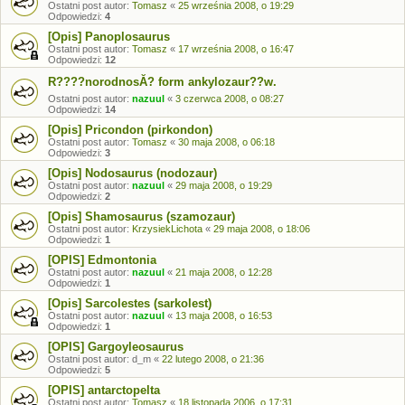
Ostatni post autor:
Tomasz
«
25 września 2008, o 19:29
Odpowiedzi:
4
[Opis] Panoplosaurus
Ostatni post autor:
Tomasz
«
17 września 2008, o 16:47
Odpowiedzi:
12
R????norodnosĂ? form ankylozaur??w.
Ostatni post autor:
nazuul
«
3 czerwca 2008, o 08:27
Odpowiedzi:
14
[Opis] Pricondon (pirkondon)
Ostatni post autor:
Tomasz
«
30 maja 2008, o 06:18
Odpowiedzi:
3
[Opis] Nodosaurus (nodozaur)
Ostatni post autor:
nazuul
«
29 maja 2008, o 19:29
Odpowiedzi:
2
[Opis] Shamosaurus (szamozaur)
Ostatni post autor:
KrzysiekLichota
«
29 maja 2008, o 18:06
Odpowiedzi:
1
[OPIS] Edmontonia
Ostatni post autor:
nazuul
«
21 maja 2008, o 12:28
Odpowiedzi:
1
[Opis] Sarcolestes (sarkolest)
Ostatni post autor:
nazuul
«
13 maja 2008, o 16:53
Odpowiedzi:
1
[OPIS] Gargoyleosaurus
Ostatni post autor:
d_m
«
22 lutego 2008, o 21:36
Odpowiedzi:
5
[OPIS] antarctopelta
Ostatni post autor:
Tomasz
«
18 listopada 2006, o 17:31