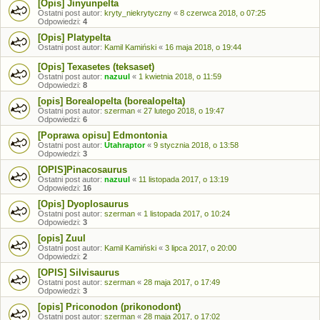
[Opis] Jinyunpelta
Ostatni post autor:
kryty_niekrytyczny
«
8 czerwca 2018, o 07:25
Odpowiedzi:
4
[Opis] Platypelta
Ostatni post autor:
Kamil Kamiński
«
16 maja 2018, o 19:44
[Opis] Texasetes (teksaset)
Ostatni post autor:
nazuul
«
1 kwietnia 2018, o 11:59
Odpowiedzi:
8
[opis] Borealopelta (borealopelta)
Ostatni post autor:
szerman
«
27 lutego 2018, o 19:47
Odpowiedzi:
6
[Poprawa opisu] Edmontonia
Ostatni post autor:
Utahraptor
«
9 stycznia 2018, o 13:58
Odpowiedzi:
3
[OPIS]Pinacosaurus
Ostatni post autor:
nazuul
«
11 listopada 2017, o 13:19
Odpowiedzi:
16
[Opis] Dyoplosaurus
Ostatni post autor:
szerman
«
1 listopada 2017, o 10:24
Odpowiedzi:
3
[opis] Zuul
Ostatni post autor:
Kamil Kamiński
«
3 lipca 2017, o 20:00
Odpowiedzi:
2
[OPIS] Silvisaurus
Ostatni post autor:
szerman
«
28 maja 2017, o 17:49
Odpowiedzi:
3
[opis] Priconodon (prikonodont)
Ostatni post autor:
szerman
«
28 maja 2017, o 17:02