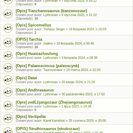
Ostatni post autor:
Lythronax
«
7 stycznia 2025, o 16:12
Odpowiedzi:
9
[Opis] Tianzhenosaurus (tianzenozaur)
Ostatni post autor:
Lythronax
«
4 stycznia 2025, o 21:22
Odpowiedzi:
10
[Opis] Spicomellus
Ostatni post autor:
Tomasz Singer
«
19 listopada 2024, o 15:03
Odpowiedzi:
2
[OPIS] Tarchia
Ostatni post autor:
maitve
«
19 listopada 2024, o 05:46
Odpowiedzi:
16
[Opis] Huaxiazhoulong
Ostatni post autor:
Lythronax
«
9 listopada 2024, o 08:38
[Opis] Palaeoscincus (paleoscynk)
Ostatni post autor:
Taurovenator
«
10 marca 2024, o 22:33
[Opis] Datai
Ostatni post autor:
Lythronax
«
20 lutego 2024, o 21:26
[Opis] Andhrasaurus
Ostatni post autor:
Lythronax
«
30 października 2023, o 17:02
[Opis] zedĹźjangozaur (Zhejiangosaurus)
Ostatni post autor:
Lythronax
«
1 lipca 2023, o 14:28
Odpowiedzi:
5
[Opis] Vectipelta
Ostatni post autor:
Kamil Kamiński
«
25 czerwca 2023, o 20:00
[OPIS] Struthiosaurus (strutiozaur)
Ostatni post autor:
Kamil Kamiński
«
15 marca 2023, o 21:40