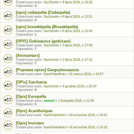
Ostatni post autor:
Suchomim
«
8 lipca 2019, o 18:20
Odpowiedzi:
4
[opis] cedarpelta (Cedarpelta)
Ostatni post autor:
Suchomim
«
8 lipca 2019, o 12:51
Odpowiedzi:
4
[opis] bissektipelta (Bissektipelta)
Ostatni post autor:
Suchomim
«
8 lipca 2019, o 10:43
Odpowiedzi:
1
[OPIS] Gobisaurus (gobizaur)
Ostatni post autor:
Suchomim
«
3 lipca 2019, o 17:58
Odpowiedzi:
7
[Animantarx]
Ostatni post autor:
Suchomim
«
2 lipca 2019, o 17:12
Odpowiedzi:
7
[Poprawa opisu] Gargoyleosaurus
Ostatni post autor:
Kamil Kamiński
«
31 marca 2019, o 19:57
[OPis] Saichania
Ostatni post autor:
Suchomim
«
9 grudnia 2018, o 20:47
Odpowiedzi:
9
[Opis] Europelta
Ostatni post autor:
nazuul
«
1 listopada 2018, o 11:50
Odpowiedzi:
5
[Opis] Acantholipan
Ostatni post autor:
Kamil Kamiński
«
18 września 2018, o 16:51
[Opis] Invictarx
Ostatni post autor:
Kamil Kamiński
«
16 września 2018, o 19:32