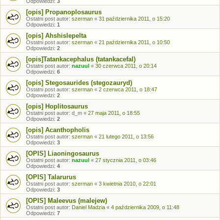
Odpowiedzi:
3
[opis] Propanoplosaurus
Ostatni post autor:
szerman
«
31 października 2011, o 15:20
Odpowiedzi:
1
[opis] Ahshislepelta
Ostatni post autor:
szerman
«
21 października 2011, o 10:50
Odpowiedzi:
2
[opis]Tatankacephalus (tatankacefal)
Ostatni post autor:
nazuul
«
30 czerwca 2011, o 20:14
Odpowiedzi:
6
[opis] Stegosaurides (stegozauryd)
Ostatni post autor:
szerman
«
2 czerwca 2011, o 18:47
Odpowiedzi:
2
[opis] Hoplitosaurus
Ostatni post autor:
d_m
«
27 maja 2011, o 18:55
Odpowiedzi:
2
[opis] Acanthopholis
Ostatni post autor:
szerman
«
21 lutego 2011, o 13:56
Odpowiedzi:
3
[OPIS] Liaoningosaurus
Ostatni post autor:
nazuul
«
27 stycznia 2011, o 03:46
Odpowiedzi:
4
[OPIS] Talarurus
Ostatni post autor:
szerman
«
3 kwietnia 2010, o 22:01
Odpowiedzi:
3
[OPIS] Maleevus (malejew)
Ostatni post autor:
Daniel Madzia
«
4 października 2009, o 11:48
Odpowiedzi:
7