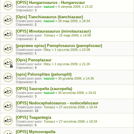
[OPIS] Hungarosaurus - Hungarozaur
Ostatni post autor:
nazuul
«
5 sierpnia 2009, o 13:22
Odpowiedzi:
3
[Opis] Tianchiasaurus (tianchiazaur)
Ostatni post autor:
nazuul
«
28 maja 2009, o 18:34
Odpowiedzi:
2
[OPIS] Minotaurasaurus (minotaurazaur)
Ostatni post autor:
Tomasz
«
15 maja 2009, o 14:08
Odpowiedzi:
2
[poprawa opisu] Panoplosaurus (panoplozaur)
Ostatni post autor:
Riloy
«
1 stycznia 2009, o 22:08
Odpowiedzi:
1
[Opis] Panoplazaur
Ostatni post autor:
Riloy
«
1 stycznia 2009, o 21:26
Odpowiedzi:
4
[opis] Peloroplites (peloroplit)
Ostatni post autor:
nazuul
«
30 grudnia 2008, o 14:36
Odpowiedzi:
5
[OPIS] Sauropelta (zauropelta)
Ostatni post autor:
nazuul
«
30 września 2008, o 19:41
Odpowiedzi:
3
[OPIS] Nodocephalosaurus - nodocefalozaur
Ostatni post autor:
Tomasz
«
27 września 2008, o 18:44
Odpowiedzi:
10
[OPIS] Tsagantegia
Ostatni post autor:
Tomasz
«
27 września 2008, o 18:34
Odpowiedzi:
5
[OPIS] Mymoorapelta