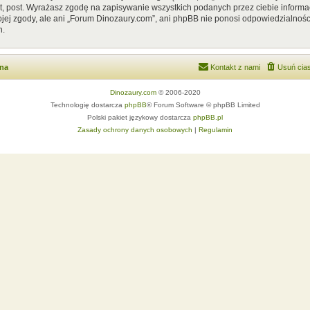
, post. Wyrażasz zgodę na zapisywanie wszystkich podanych przez ciebie informac
ej zgody, ale ani „Forum Dinozaury.com”, ani phpBB nie ponosi odpowiedzialnośc
h.
wna
Kontakt z nami
Usuń cias
Dinozaury.com
© 2006-2020
Technologię dostarcza
phpBB
® Forum Software © phpBB Limited
Polski pakiet językowy dostarcza
phpBB.pl
Zasady ochrony danych osobowych
|
Regulamin