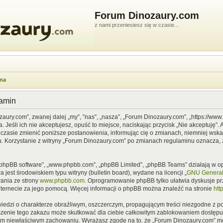
Forum Dinozaury.com
z nami przeniesiesz się w czasie...
wna
lamin
zaury.com”, zwanej dalej „my”, ”nas”, „nasza”, „Forum Dinozaury.com”, „https://ww
Jeśli ich nie akceptujesz, opuść to miejsce, naciskając przycisk „Nie akceptuję”. 
asie zmienić poniższe postanowienia, informując cię o zmianach, niemniej wska
u. Korzystanie z witryny „Forum Dinozaury.com” po zmianach regulaminu oznacza, 
”, „phpBB software”, „www.phpbb.com”, „phpBB Limited”, „phpBB Teams” działają w
 jest środowiskiem typu witryny (bulletin board), wydane na licencji „
GNU General 
ania ze strony
www.phpbb.com
. Oprogramowanie phpBB tylko ułatwia dyskusje prze
nternecie za jego pomocą. Więcej informacji o phpBB można znaleźć na stronie
htt
iedzi o charakterze obraźliwym, oszczerczym, propagującym treści niezgodne z 
szenie tego zakazu może skutkować dla ciebie całkowitym zablokowaniem dostępu d
im niewłaściwym zachowaniu. Wyrażasz zgodę na to, że „Forum Dinozaury.com” mo