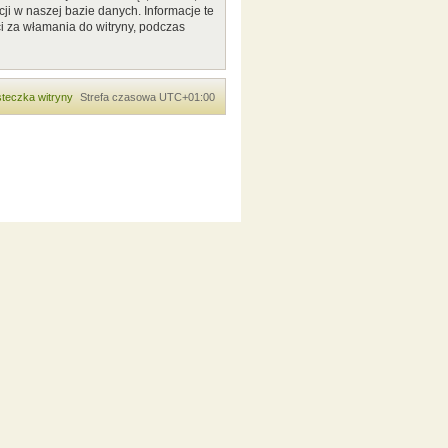
ji w naszej bazie danych. Informacje te
i za włamania do witryny, podczas
teczka witryny
Strefa czasowa
UTC+01:00