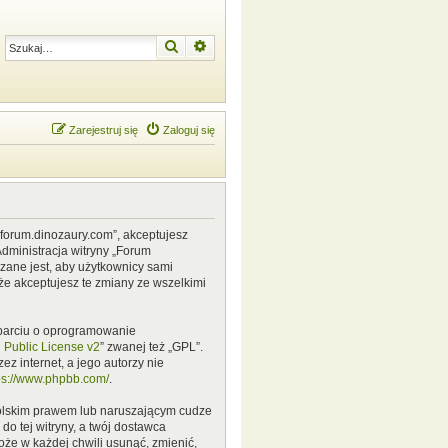
Szukaj
Wyszukiwanie zaawansowane
Zarejestruj się
Zaloguj się
w.forum.dinozaury.com”, akceptujesz
Administracja witryny „Forum
zane jest, aby użytkownicy sami
że akceptujesz te zmiany ze wszelkimi
 oparciu o oprogramowanie
Public License v2
” zwanej też „GPL”.
z internet, a jego autorzy nie
ps://www.phpbb.com/
.
polskim prawem lub naruszającym cudze
o tej witryny, a twój dostawca
że w każdej chwili usunąć, zmienić,