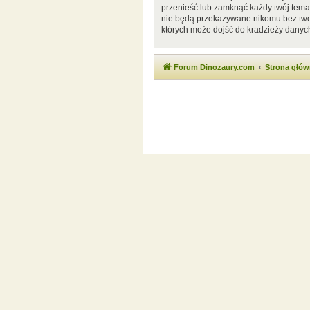
przenieść lub zamknąć każdy twój temat
nie będą przekazywane nikomu bez twoj
których może dojść do kradzieży danyc
Forum Dinozaury.com
Strona głó