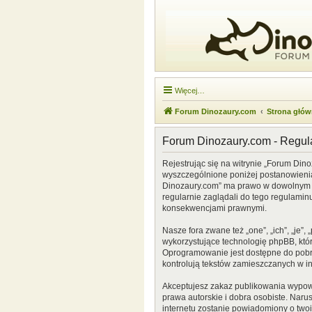
Więcej…
Forum Dinozaury.com
Strona głó
Forum Dinozaury.com - Regu
Rejestrując się na witrynie „Forum Dino
wyszczególnione poniżej postanowienia. 
Dinozaury.com” ma prawo w dowolnym cz
regularnie zaglądali do tego regulamin
konsekwencjami prawnymi.
Nasze fora zwane też „one”, „ich”, „je
wykorzystujące technologię phpBB, która
Oprogramowanie jest dostępne do pobr
kontrolują tekstów zamieszczanych w i
Akceptujesz zakaz publikowania wypow
prawa autorskie i dobra osobiste. Naru
internetu zostanie powiadomiony o two