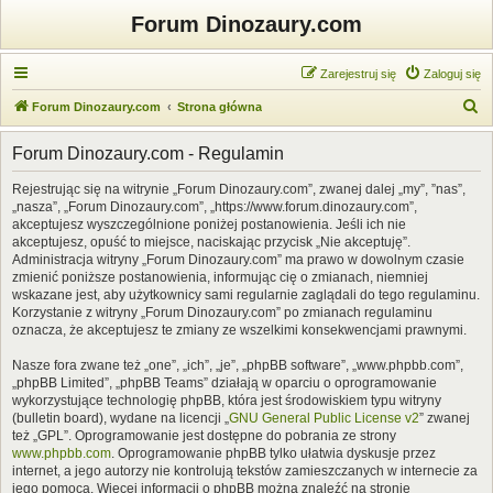
Forum Dinozaury.com
Zarejestruj się
Zaloguj się
S
Forum Dinozaury.com
Strona główna
z
Forum Dinozaury.com - Regulamin
u
k
Rejestrując się na witrynie „Forum Dinozaury.com”, zwanej dalej „my”, ”nas”,
„nasza”, „Forum Dinozaury.com”, „https://www.forum.dinozaury.com”,
a
akceptujesz wyszczególnione poniżej postanowienia. Jeśli ich nie
j
akceptujesz, opuść to miejsce, naciskając przycisk „Nie akceptuję”.
Administracja witryny „Forum Dinozaury.com” ma prawo w dowolnym czasie
zmienić poniższe postanowienia, informując cię o zmianach, niemniej
wskazane jest, aby użytkownicy sami regularnie zaglądali do tego regulaminu.
Korzystanie z witryny „Forum Dinozaury.com” po zmianach regulaminu
oznacza, że akceptujesz te zmiany ze wszelkimi konsekwencjami prawnymi.
Nasze fora zwane też „one”, „ich”, „je”, „phpBB software”, „www.phpbb.com”,
„phpBB Limited”, „phpBB Teams” działają w oparciu o oprogramowanie
wykorzystujące technologię phpBB, która jest środowiskiem typu witryny
(bulletin board), wydane na licencji „
GNU General Public License v2
” zwanej
też „GPL”. Oprogramowanie jest dostępne do pobrania ze strony
www.phpbb.com
. Oprogramowanie phpBB tylko ułatwia dyskusje przez
internet, a jego autorzy nie kontrolują tekstów zamieszczanych w internecie za
jego pomocą. Więcej informacji o phpBB można znaleźć na stronie