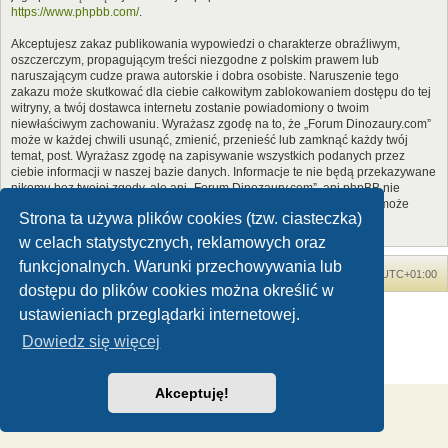
https://www.phpbb.com/
.
Akceptujesz zakaz publikowania wypowiedzi o charakterze obraźliwym,
oszczerczym, propagującym treści niezgodne z polskim prawem lub
naruszającym cudze prawa autorskie i dobra osobiste. Naruszenie tego
zakazu może skutkować dla ciebie całkowitym zablokowaniem dostępu do tej
witryny, a twój dostawca internetu zostanie powiadomiony o twoim
niewłaściwym zachowaniu. Wyrażasz zgodę na to, że „Forum Dinozaury.com”
może w każdej chwili usunąć, zmienić, przenieść lub zamknąć każdy twój
temat, post. Wyrażasz zgodę na zapisywanie wszystkich podanych przez
ciebie informacji w naszej bazie danych. Informacje te nie będą przekazywane
nikomu bez twojej zgody, ale ani „Forum Dinozaury.com”, ani phpBB nie
ponosi odpowiedzialności za włamania do witryny, podczas których może
Strona ta używa plików cookies (tzw. ciasteczka)
dojść do kradzieży danych.
w celach statystycznych, reklamowych oraz
funkcjonalnych. Warunki przechowywania lub
Forum Dinozaury.com
Strona główna
Strefa czasowa
UTC+01:00
dostępu do plików cookies można określić w
Dinozaury.com
© 2006-2020
ustawieniach przeglądarki internetowej.
Technologię dostarcza
phpBB
® Forum Software © phpBB Limited
Dowiedz się więcej
Polski pakiet językowy dostarcza
phpBB.pl
Zasady ochrony danych osobowych
|
Regulamin
Akceptuję!