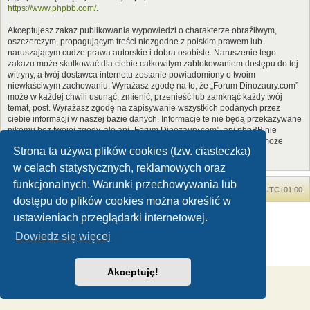
https://www.phpbb.com/
.
Akceptujesz zakaz publikowania wypowiedzi o charakterze obraźliwym,
oszczerczym, propagującym treści niezgodne z polskim prawem lub
naruszającym cudze prawa autorskie i dobra osobiste. Naruszenie tego
zakazu może skutkować dla ciebie całkowitym zablokowaniem dostępu do tej
witryny, a twój dostawca internetu zostanie powiadomiony o twoim
niewłaściwym zachowaniu. Wyrażasz zgodę na to, że „Forum Dinozaury.com”
może w każdej chwili usunąć, zmienić, przenieść lub zamknąć każdy twój
temat, post. Wyrażasz zgodę na zapisywanie wszystkich podanych przez
ciebie informacji w naszej bazie danych. Informacje te nie będą przekazywane
nikomu bez twojej zgody, ale ani „Forum Dinozaury.com”, ani phpBB nie
ponosi odpowiedzialności za włamania do witryny, podczas których może
Strona ta używa plików cookies (tzw. ciasteczka)
dojść do kradzieży danych.
w celach statystycznych, reklamowych oraz
funkcjonalnych. Warunki przechowywania lub
Forum Dinozaury.com
Strona główna
Strefa czasowa
UTC+01:00
dostępu do plików cookies można określić w
Dinozaury.com
© 2006-2020
ustawieniach przeglądarki internetowej.
Technologię dostarcza
phpBB
® Forum Software © phpBB Limited
Dowiedz się więcej
Polski pakiet językowy dostarcza
phpBB.pl
Zasady ochrony danych osobowych
|
Regulamin
Akceptuję!