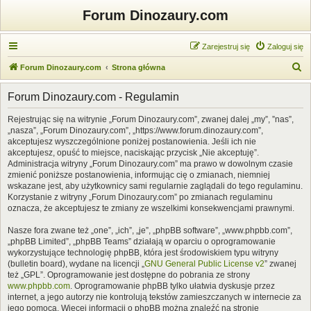
Forum Dinozaury.com
Zarejestruj się
Zaloguj się
S
Forum Dinozaury.com
Strona główna
z
Forum Dinozaury.com - Regulamin
u
k
Rejestrując się na witrynie „Forum Dinozaury.com”, zwanej dalej „my”, ”nas”,
„nasza”, „Forum Dinozaury.com”, „https://www.forum.dinozaury.com”,
a
akceptujesz wyszczególnione poniżej postanowienia. Jeśli ich nie
j
akceptujesz, opuść to miejsce, naciskając przycisk „Nie akceptuję”.
Administracja witryny „Forum Dinozaury.com” ma prawo w dowolnym czasie
zmienić poniższe postanowienia, informując cię o zmianach, niemniej
wskazane jest, aby użytkownicy sami regularnie zaglądali do tego regulaminu.
Korzystanie z witryny „Forum Dinozaury.com” po zmianach regulaminu
oznacza, że akceptujesz te zmiany ze wszelkimi konsekwencjami prawnymi.
Nasze fora zwane też „one”, „ich”, „je”, „phpBB software”, „www.phpbb.com”,
„phpBB Limited”, „phpBB Teams” działają w oparciu o oprogramowanie
wykorzystujące technologię phpBB, która jest środowiskiem typu witryny
(bulletin board), wydane na licencji „
GNU General Public License v2
” zwanej
też „GPL”. Oprogramowanie jest dostępne do pobrania ze strony
www.phpbb.com
. Oprogramowanie phpBB tylko ułatwia dyskusje przez
internet, a jego autorzy nie kontrolują tekstów zamieszczanych w internecie za
jego pomocą. Więcej informacji o phpBB można znaleźć na stronie