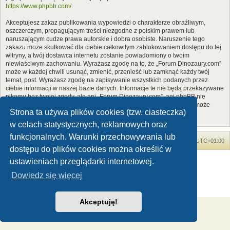
https://www.phpbb.com/
.
Akceptujesz zakaz publikowania wypowiedzi o charakterze obraźliwym,
oszczerczym, propagującym treści niezgodne z polskim prawem lub
naruszającym cudze prawa autorskie i dobra osobiste. Naruszenie tego
zakazu może skutkować dla ciebie całkowitym zablokowaniem dostępu do tej
witryny, a twój dostawca internetu zostanie powiadomiony o twoim
niewłaściwym zachowaniu. Wyrażasz zgodę na to, że „Forum Dinozaury.com”
może w każdej chwili usunąć, zmienić, przenieść lub zamknąć każdy twój
temat, post. Wyrażasz zgodę na zapisywanie wszystkich podanych przez
ciebie informacji w naszej bazie danych. Informacje te nie będą przekazywane
nikomu bez twojej zgody, ale ani „Forum Dinozaury.com”, ani phpBB nie
ponosi odpowiedzialności za włamania do witryny, podczas których może
Strona ta używa plików cookies (tzw. ciasteczka)
dojść do kradzieży danych.
w celach statystycznych, reklamowych oraz
funkcjonalnych. Warunki przechowywania lub
Forum Dinozaury.com
Strona główna
Strefa czasowa
UTC+01:00
dostępu do plików cookies można określić w
Dinozaury.com
© 2006-2020
ustawieniach przeglądarki internetowej.
Technologię dostarcza
phpBB
® Forum Software © phpBB Limited
Dowiedz się więcej
Polski pakiet językowy dostarcza
phpBB.pl
Zasady ochrony danych osobowych
|
Regulamin
Akceptuję!