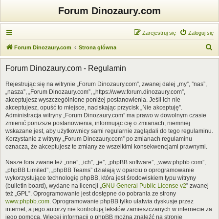
Forum Dinozaury.com
Zarejestruj się
Zaloguj się
S
Forum Dinozaury.com
Strona główna
z
Forum Dinozaury.com - Regulamin
u
k
Rejestrując się na witrynie „Forum Dinozaury.com”, zwanej dalej „my”, ”nas”,
„nasza”, „Forum Dinozaury.com”, „https://www.forum.dinozaury.com”,
a
akceptujesz wyszczególnione poniżej postanowienia. Jeśli ich nie
j
akceptujesz, opuść to miejsce, naciskając przycisk „Nie akceptuję”.
Administracja witryny „Forum Dinozaury.com” ma prawo w dowolnym czasie
zmienić poniższe postanowienia, informując cię o zmianach, niemniej
wskazane jest, aby użytkownicy sami regularnie zaglądali do tego regulaminu.
Korzystanie z witryny „Forum Dinozaury.com” po zmianach regulaminu
oznacza, że akceptujesz te zmiany ze wszelkimi konsekwencjami prawnymi.
Nasze fora zwane też „one”, „ich”, „je”, „phpBB software”, „www.phpbb.com”,
„phpBB Limited”, „phpBB Teams” działają w oparciu o oprogramowanie
wykorzystujące technologię phpBB, która jest środowiskiem typu witryny
(bulletin board), wydane na licencji „
GNU General Public License v2
” zwanej
też „GPL”. Oprogramowanie jest dostępne do pobrania ze strony
www.phpbb.com
. Oprogramowanie phpBB tylko ułatwia dyskusje przez
internet, a jego autorzy nie kontrolują tekstów zamieszczanych w internecie za
jego pomocą. Więcej informacji o phpBB można znaleźć na stronie