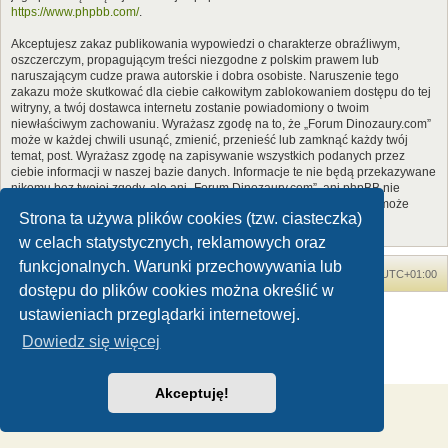
https://www.phpbb.com/
.
Akceptujesz zakaz publikowania wypowiedzi o charakterze obraźliwym,
oszczerczym, propagującym treści niezgodne z polskim prawem lub
naruszającym cudze prawa autorskie i dobra osobiste. Naruszenie tego
zakazu może skutkować dla ciebie całkowitym zablokowaniem dostępu do tej
witryny, a twój dostawca internetu zostanie powiadomiony o twoim
niewłaściwym zachowaniu. Wyrażasz zgodę na to, że „Forum Dinozaury.com”
może w każdej chwili usunąć, zmienić, przenieść lub zamknąć każdy twój
temat, post. Wyrażasz zgodę na zapisywanie wszystkich podanych przez
ciebie informacji w naszej bazie danych. Informacje te nie będą przekazywane
nikomu bez twojej zgody, ale ani „Forum Dinozaury.com”, ani phpBB nie
ponosi odpowiedzialności za włamania do witryny, podczas których może
Strona ta używa plików cookies (tzw. ciasteczka)
dojść do kradzieży danych.
w celach statystycznych, reklamowych oraz
funkcjonalnych. Warunki przechowywania lub
Forum Dinozaury.com
Strona główna
Strefa czasowa
UTC+01:00
dostępu do plików cookies można określić w
Dinozaury.com
© 2006-2020
ustawieniach przeglądarki internetowej.
Technologię dostarcza
phpBB
® Forum Software © phpBB Limited
Dowiedz się więcej
Polski pakiet językowy dostarcza
phpBB.pl
Zasady ochrony danych osobowych
|
Regulamin
Akceptuję!