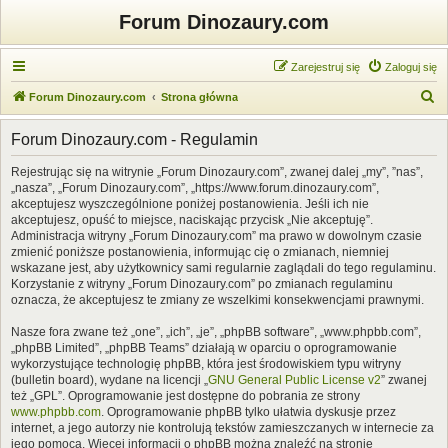
Forum Dinozaury.com
Zarejestruj się
Zaloguj się
S
Forum Dinozaury.com
Strona główna
z
Forum Dinozaury.com - Regulamin
u
k
Rejestrując się na witrynie „Forum Dinozaury.com”, zwanej dalej „my”, ”nas”,
„nasza”, „Forum Dinozaury.com”, „https://www.forum.dinozaury.com”,
a
akceptujesz wyszczególnione poniżej postanowienia. Jeśli ich nie
j
akceptujesz, opuść to miejsce, naciskając przycisk „Nie akceptuję”.
Administracja witryny „Forum Dinozaury.com” ma prawo w dowolnym czasie
zmienić poniższe postanowienia, informując cię o zmianach, niemniej
wskazane jest, aby użytkownicy sami regularnie zaglądali do tego regulaminu.
Korzystanie z witryny „Forum Dinozaury.com” po zmianach regulaminu
oznacza, że akceptujesz te zmiany ze wszelkimi konsekwencjami prawnymi.
Nasze fora zwane też „one”, „ich”, „je”, „phpBB software”, „www.phpbb.com”,
„phpBB Limited”, „phpBB Teams” działają w oparciu o oprogramowanie
wykorzystujące technologię phpBB, która jest środowiskiem typu witryny
(bulletin board), wydane na licencji „
GNU General Public License v2
” zwanej
też „GPL”. Oprogramowanie jest dostępne do pobrania ze strony
www.phpbb.com
. Oprogramowanie phpBB tylko ułatwia dyskusje przez
internet, a jego autorzy nie kontrolują tekstów zamieszczanych w internecie za
jego pomocą. Więcej informacji o phpBB można znaleźć na stronie