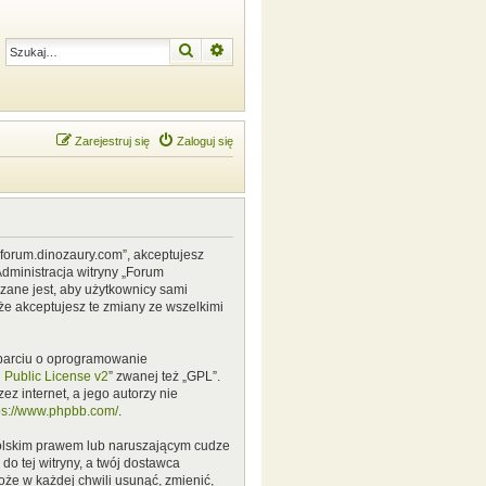
Szukaj
Wyszukiwanie zaawansowane
Zarejestruj się
Zaloguj się
w.forum.dinozaury.com”, akceptujesz
Administracja witryny „Forum
zane jest, aby użytkownicy sami
że akceptujesz te zmiany ze wszelkimi
 oparciu o oprogramowanie
Public License v2
” zwanej też „GPL”.
z internet, a jego autorzy nie
ps://www.phpbb.com/
.
polskim prawem lub naruszającym cudze
o tej witryny, a twój dostawca
że w każdej chwili usunąć, zmienić,