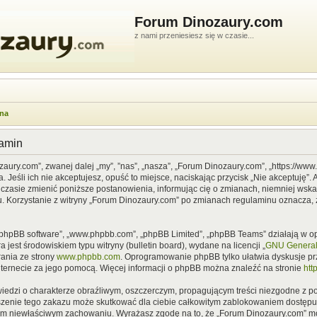
Forum Dinozaury.com
z nami przeniesiesz się w czasie...
wna
lamin
zaury.com”, zwanej dalej „my”, ”nas”, „nasza”, „Forum Dinozaury.com”, „https://ww
Jeśli ich nie akceptujesz, opuść to miejsce, naciskając przycisk „Nie akceptuję”. 
asie zmienić poniższe postanowienia, informując cię o zmianach, niemniej wska
u. Korzystanie z witryny „Forum Dinozaury.com” po zmianach regulaminu oznacza, 
”, „phpBB software”, „www.phpbb.com”, „phpBB Limited”, „phpBB Teams” działają w
 jest środowiskiem typu witryny (bulletin board), wydane na licencji „
GNU General 
ania ze strony
www.phpbb.com
. Oprogramowanie phpBB tylko ułatwia dyskusje prze
nternecie za jego pomocą. Więcej informacji o phpBB można znaleźć na stronie
htt
iedzi o charakterze obraźliwym, oszczerczym, propagującym treści niezgodne z 
szenie tego zakazu może skutkować dla ciebie całkowitym zablokowaniem dostępu d
im niewłaściwym zachowaniu. Wyrażasz zgodę na to, że „Forum Dinozaury.com” mo