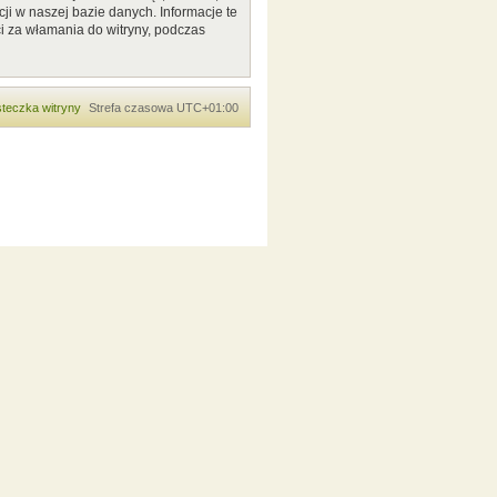
ji w naszej bazie danych. Informacje te
i za włamania do witryny, podczas
teczka witryny
Strefa czasowa
UTC+01:00