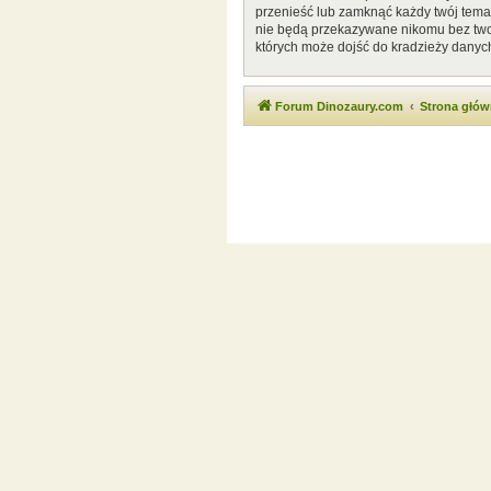
przenieść lub zamknąć każdy twój temat
nie będą przekazywane nikomu bez twoj
których może dojść do kradzieży danyc
Forum Dinozaury.com
Strona głó