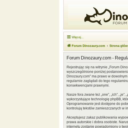
Więcej…
Forum Dinozaury.com
Strona głó
Forum Dinozaury.com - Regu
Rejestrując się na witrynie „Forum Dino
wyszczególnione poniżej postanowienia. 
Dinozaury.com” ma prawo w dowolnym cz
regularnie zaglądali do tego regulamin
konsekwencjami prawnymi.
Nasze fora zwane też „one”, „ich”, „je
wykorzystujące technologię phpBB, która
Oprogramowanie jest dostępne do pobr
kontrolują tekstów zamieszczanych w i
Akceptujesz zakaz publikowania wypow
prawa autorskie i dobra osobiste. Naru
internetu zostanie powiadomiony o two