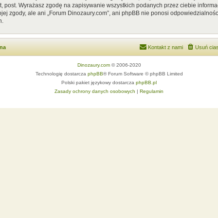
, post. Wyrażasz zgodę na zapisywanie wszystkich podanych przez ciebie informac
ej zgody, ale ani „Forum Dinozaury.com”, ani phpBB nie ponosi odpowiedzialnośc
h.
wna
Kontakt z nami
Usuń cias
Dinozaury.com
© 2006-2020
Technologię dostarcza
phpBB
® Forum Software © phpBB Limited
Polski pakiet językowy dostarcza
phpBB.pl
Zasady ochrony danych osobowych
|
Regulamin