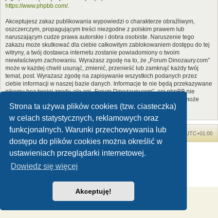
https://www.phpbb.com/
.
Akceptujesz zakaz publikowania wypowiedzi o charakterze obraźliwym,
oszczerczym, propagującym treści niezgodne z polskim prawem lub
naruszającym cudze prawa autorskie i dobra osobiste. Naruszenie tego
zakazu może skutkować dla ciebie całkowitym zablokowaniem dostępu do tej
witryny, a twój dostawca internetu zostanie powiadomiony o twoim
niewłaściwym zachowaniu. Wyrażasz zgodę na to, że „Forum Dinozaury.com”
może w każdej chwili usunąć, zmienić, przenieść lub zamknąć każdy twój
temat, post. Wyrażasz zgodę na zapisywanie wszystkich podanych przez
ciebie informacji w naszej bazie danych. Informacje te nie będą przekazywane
nikomu bez twojej zgody, ale ani „Forum Dinozaury.com”, ani phpBB nie
ponosi odpowiedzialności za włamania do witryny, podczas których może
Strona ta używa plików cookies (tzw. ciasteczka)
dojść do kradzieży danych.
w celach statystycznych, reklamowych oraz
funkcjonalnych. Warunki przechowywania lub
Forum Dinozaury.com
Strona główna
Strefa czasowa
UTC+01:00
dostępu do plików cookies można określić w
Dinozaury.com
© 2006-2020
ustawieniach przeglądarki internetowej.
Technologię dostarcza
phpBB
® Forum Software © phpBB Limited
Dowiedz się więcej
Polski pakiet językowy dostarcza
phpBB.pl
Zasady ochrony danych osobowych
|
Regulamin
Akceptuję!