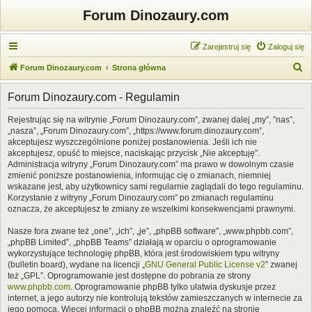
Forum Dinozaury.com
Zarejestruj się
Zaloguj się
S
Forum Dinozaury.com
Strona główna
z
Forum Dinozaury.com - Regulamin
u
k
Rejestrując się na witrynie „Forum Dinozaury.com”, zwanej dalej „my”, ”nas”,
„nasza”, „Forum Dinozaury.com”, „https://www.forum.dinozaury.com”,
a
akceptujesz wyszczególnione poniżej postanowienia. Jeśli ich nie
j
akceptujesz, opuść to miejsce, naciskając przycisk „Nie akceptuję”.
Administracja witryny „Forum Dinozaury.com” ma prawo w dowolnym czasie
zmienić poniższe postanowienia, informując cię o zmianach, niemniej
wskazane jest, aby użytkownicy sami regularnie zaglądali do tego regulaminu.
Korzystanie z witryny „Forum Dinozaury.com” po zmianach regulaminu
oznacza, że akceptujesz te zmiany ze wszelkimi konsekwencjami prawnymi.
Nasze fora zwane też „one”, „ich”, „je”, „phpBB software”, „www.phpbb.com”,
„phpBB Limited”, „phpBB Teams” działają w oparciu o oprogramowanie
wykorzystujące technologię phpBB, która jest środowiskiem typu witryny
(bulletin board), wydane na licencji „
GNU General Public License v2
” zwanej
też „GPL”. Oprogramowanie jest dostępne do pobrania ze strony
www.phpbb.com
. Oprogramowanie phpBB tylko ułatwia dyskusje przez
internet, a jego autorzy nie kontrolują tekstów zamieszczanych w internecie za
jego pomocą. Więcej informacji o phpBB można znaleźć na stronie