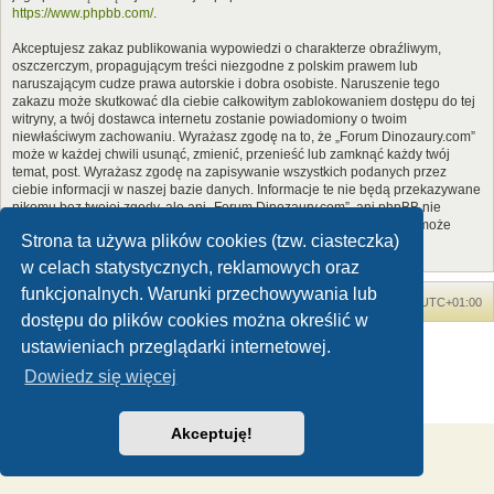
https://www.phpbb.com/
.
Akceptujesz zakaz publikowania wypowiedzi o charakterze obraźliwym,
oszczerczym, propagującym treści niezgodne z polskim prawem lub
naruszającym cudze prawa autorskie i dobra osobiste. Naruszenie tego
zakazu może skutkować dla ciebie całkowitym zablokowaniem dostępu do tej
witryny, a twój dostawca internetu zostanie powiadomiony o twoim
niewłaściwym zachowaniu. Wyrażasz zgodę na to, że „Forum Dinozaury.com”
może w każdej chwili usunąć, zmienić, przenieść lub zamknąć każdy twój
temat, post. Wyrażasz zgodę na zapisywanie wszystkich podanych przez
ciebie informacji w naszej bazie danych. Informacje te nie będą przekazywane
nikomu bez twojej zgody, ale ani „Forum Dinozaury.com”, ani phpBB nie
ponosi odpowiedzialności za włamania do witryny, podczas których może
Strona ta używa plików cookies (tzw. ciasteczka)
dojść do kradzieży danych.
w celach statystycznych, reklamowych oraz
funkcjonalnych. Warunki przechowywania lub
Forum Dinozaury.com
Strona główna
Strefa czasowa
UTC+01:00
dostępu do plików cookies można określić w
Dinozaury.com
© 2006-2020
ustawieniach przeglądarki internetowej.
Technologię dostarcza
phpBB
® Forum Software © phpBB Limited
Dowiedz się więcej
Polski pakiet językowy dostarcza
phpBB.pl
Zasady ochrony danych osobowych
|
Regulamin
Akceptuję!