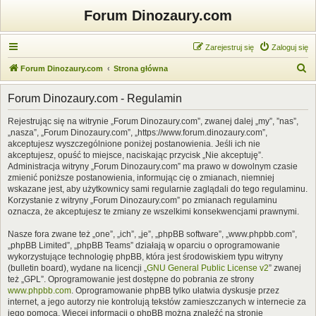
Forum Dinozaury.com
Zarejestruj się
Zaloguj się
S
Forum Dinozaury.com
Strona główna
z
Forum Dinozaury.com - Regulamin
u
k
Rejestrując się na witrynie „Forum Dinozaury.com”, zwanej dalej „my”, ”nas”,
„nasza”, „Forum Dinozaury.com”, „https://www.forum.dinozaury.com”,
a
akceptujesz wyszczególnione poniżej postanowienia. Jeśli ich nie
j
akceptujesz, opuść to miejsce, naciskając przycisk „Nie akceptuję”.
Administracja witryny „Forum Dinozaury.com” ma prawo w dowolnym czasie
zmienić poniższe postanowienia, informując cię o zmianach, niemniej
wskazane jest, aby użytkownicy sami regularnie zaglądali do tego regulaminu.
Korzystanie z witryny „Forum Dinozaury.com” po zmianach regulaminu
oznacza, że akceptujesz te zmiany ze wszelkimi konsekwencjami prawnymi.
Nasze fora zwane też „one”, „ich”, „je”, „phpBB software”, „www.phpbb.com”,
„phpBB Limited”, „phpBB Teams” działają w oparciu o oprogramowanie
wykorzystujące technologię phpBB, która jest środowiskiem typu witryny
(bulletin board), wydane na licencji „
GNU General Public License v2
” zwanej
też „GPL”. Oprogramowanie jest dostępne do pobrania ze strony
www.phpbb.com
. Oprogramowanie phpBB tylko ułatwia dyskusje przez
internet, a jego autorzy nie kontrolują tekstów zamieszczanych w internecie za
jego pomocą. Więcej informacji o phpBB można znaleźć na stronie