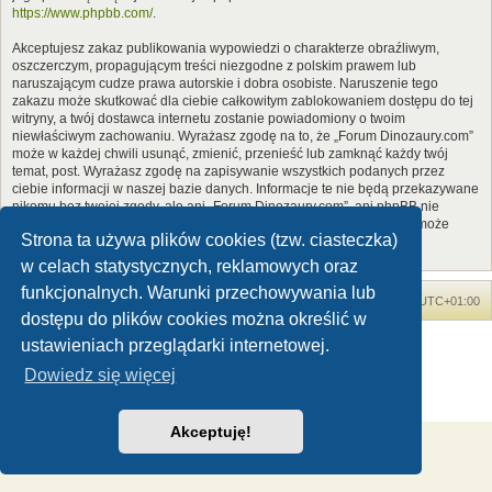
https://www.phpbb.com/
.
Akceptujesz zakaz publikowania wypowiedzi o charakterze obraźliwym,
oszczerczym, propagującym treści niezgodne z polskim prawem lub
naruszającym cudze prawa autorskie i dobra osobiste. Naruszenie tego
zakazu może skutkować dla ciebie całkowitym zablokowaniem dostępu do tej
witryny, a twój dostawca internetu zostanie powiadomiony o twoim
niewłaściwym zachowaniu. Wyrażasz zgodę na to, że „Forum Dinozaury.com”
może w każdej chwili usunąć, zmienić, przenieść lub zamknąć każdy twój
temat, post. Wyrażasz zgodę na zapisywanie wszystkich podanych przez
ciebie informacji w naszej bazie danych. Informacje te nie będą przekazywane
nikomu bez twojej zgody, ale ani „Forum Dinozaury.com”, ani phpBB nie
ponosi odpowiedzialności za włamania do witryny, podczas których może
Strona ta używa plików cookies (tzw. ciasteczka)
dojść do kradzieży danych.
w celach statystycznych, reklamowych oraz
funkcjonalnych. Warunki przechowywania lub
Forum Dinozaury.com
Strona główna
Strefa czasowa
UTC+01:00
dostępu do plików cookies można określić w
Dinozaury.com
© 2006-2020
ustawieniach przeglądarki internetowej.
Technologię dostarcza
phpBB
® Forum Software © phpBB Limited
Dowiedz się więcej
Polski pakiet językowy dostarcza
phpBB.pl
Zasady ochrony danych osobowych
|
Regulamin
Akceptuję!