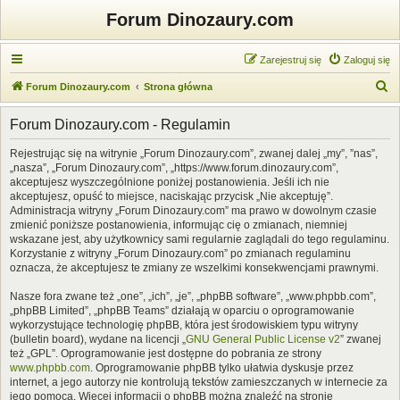
Forum Dinozaury.com
Zarejestruj się
Zaloguj się
S
Forum Dinozaury.com
Strona główna
z
Forum Dinozaury.com - Regulamin
u
k
Rejestrując się na witrynie „Forum Dinozaury.com”, zwanej dalej „my”, ”nas”,
„nasza”, „Forum Dinozaury.com”, „https://www.forum.dinozaury.com”,
a
akceptujesz wyszczególnione poniżej postanowienia. Jeśli ich nie
j
akceptujesz, opuść to miejsce, naciskając przycisk „Nie akceptuję”.
Administracja witryny „Forum Dinozaury.com” ma prawo w dowolnym czasie
zmienić poniższe postanowienia, informując cię o zmianach, niemniej
wskazane jest, aby użytkownicy sami regularnie zaglądali do tego regulaminu.
Korzystanie z witryny „Forum Dinozaury.com” po zmianach regulaminu
oznacza, że akceptujesz te zmiany ze wszelkimi konsekwencjami prawnymi.
Nasze fora zwane też „one”, „ich”, „je”, „phpBB software”, „www.phpbb.com”,
„phpBB Limited”, „phpBB Teams” działają w oparciu o oprogramowanie
wykorzystujące technologię phpBB, która jest środowiskiem typu witryny
(bulletin board), wydane na licencji „
GNU General Public License v2
” zwanej
też „GPL”. Oprogramowanie jest dostępne do pobrania ze strony
www.phpbb.com
. Oprogramowanie phpBB tylko ułatwia dyskusje przez
internet, a jego autorzy nie kontrolują tekstów zamieszczanych w internecie za
jego pomocą. Więcej informacji o phpBB można znaleźć na stronie