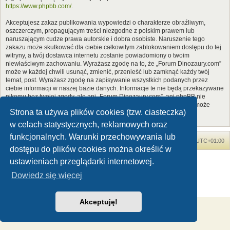
https://www.phpbb.com/
.
Akceptujesz zakaz publikowania wypowiedzi o charakterze obraźliwym,
oszczerczym, propagującym treści niezgodne z polskim prawem lub
naruszającym cudze prawa autorskie i dobra osobiste. Naruszenie tego
zakazu może skutkować dla ciebie całkowitym zablokowaniem dostępu do tej
witryny, a twój dostawca internetu zostanie powiadomiony o twoim
niewłaściwym zachowaniu. Wyrażasz zgodę na to, że „Forum Dinozaury.com”
może w każdej chwili usunąć, zmienić, przenieść lub zamknąć każdy twój
temat, post. Wyrażasz zgodę na zapisywanie wszystkich podanych przez
ciebie informacji w naszej bazie danych. Informacje te nie będą przekazywane
nikomu bez twojej zgody, ale ani „Forum Dinozaury.com”, ani phpBB nie
ponosi odpowiedzialności za włamania do witryny, podczas których może
Strona ta używa plików cookies (tzw. ciasteczka)
dojść do kradzieży danych.
w celach statystycznych, reklamowych oraz
funkcjonalnych. Warunki przechowywania lub
Forum Dinozaury.com
Strona główna
Strefa czasowa
UTC+01:00
dostępu do plików cookies można określić w
Dinozaury.com
© 2006-2020
ustawieniach przeglądarki internetowej.
Technologię dostarcza
phpBB
® Forum Software © phpBB Limited
Dowiedz się więcej
Polski pakiet językowy dostarcza
phpBB.pl
Zasady ochrony danych osobowych
|
Regulamin
Akceptuję!