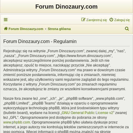
Forum Dinozaury.com
Zarejestruj się
Zaloguj się
S
Forum Dinozaury.com
Strona główna
z
Forum Dinozaury.com - Regulamin
u
k
Rejestrując się na witrynie „Forum Dinozaury.com”, zwanej dalej „my”, ”nas”,
„nasza”, „Forum Dinozaury.com”, „https://www.forum.dinozaury.com”,
a
akceptujesz wyszczególnione poniżej postanowienia. Jeśli ich nie
j
akceptujesz, opuść to miejsce, naciskając przycisk „Nie akceptuję”.
Administracja witryny „Forum Dinozaury.com” ma prawo w dowolnym czasie
zmienić poniższe postanowienia, informując cię o zmianach, niemniej
wskazane jest, aby użytkownicy sami regularnie zaglądali do tego regulaminu.
Korzystanie z witryny „Forum Dinozaury.com” po zmianach regulaminu
oznacza, że akceptujesz te zmiany ze wszelkimi konsekwencjami prawnymi.
Nasze fora zwane też „one”, „ich”, „je”, „phpBB software”, „www.phpbb.com”,
„phpBB Limited”, „phpBB Teams” działają w oparciu o oprogramowanie
wykorzystujące technologię phpBB, która jest środowiskiem typu witryny
(bulletin board), wydane na licencji „
GNU General Public License v2
” zwanej
też „GPL”. Oprogramowanie jest dostępne do pobrania ze strony
www.phpbb.com
. Oprogramowanie phpBB tylko ułatwia dyskusje przez
internet, a jego autorzy nie kontrolują tekstów zamieszczanych w internecie za
jego pomocą. Więcej informacji o phpBB można znaleźć na stronie