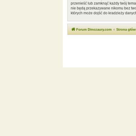
przenieść lub zamknąć każdy twój temat
nie będą przekazywane nikomu bez twoj
których może dojść do kradzieży danyc
Forum Dinozaury.com
Strona głó