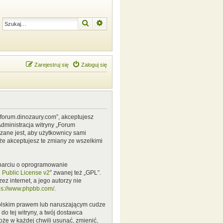
Szukaj
Wyszukiwanie zaawansowane
Zarejestruj się
Zaloguj się
w.forum.dinozaury.com”, akceptujesz
Administracja witryny „Forum
zane jest, aby użytkownicy sami
że akceptujesz te zmiany ze wszelkimi
 oparciu o oprogramowanie
Public License v2
” zwanej też „GPL”.
z internet, a jego autorzy nie
ps://www.phpbb.com/
.
polskim prawem lub naruszającym cudze
o tej witryny, a twój dostawca
że w każdej chwili usunąć, zmienić,