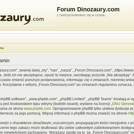
Forum Dinozaury.com
z nami przeniesiesz się w czasie...
wna
lamin
zaury.com”, zwanej dalej „my”, ”nas”, „nasza”, „Forum Dinozaury.com”, „https://ww
Jeśli ich nie akceptujesz, opuść to miejsce, naciskając przycisk „Nie akceptuję”. 
asie zmienić poniższe postanowienia, informując cię o zmianach, niemniej wska
u. Korzystanie z witryny „Forum Dinozaury.com” po zmianach regulaminu oznacza, 
”, „phpBB software”, „www.phpbb.com”, „phpBB Limited”, „phpBB Teams” działają w
 jest środowiskiem typu witryny (bulletin board), wydane na licencji „
GNU General 
ania ze strony
www.phpbb.com
. Oprogramowanie phpBB tylko ułatwia dyskusje prze
nternecie za jego pomocą. Więcej informacji o phpBB można znaleźć na stronie
htt
iedzi o charakterze obraźliwym, oszczerczym, propagującym treści niezgodne z 
szenie tego zakazu może skutkować dla ciebie całkowitym zablokowaniem dostępu d
im niewłaściwym zachowaniu. Wyrażasz zgodę na to, że „Forum Dinozaury.com” mo