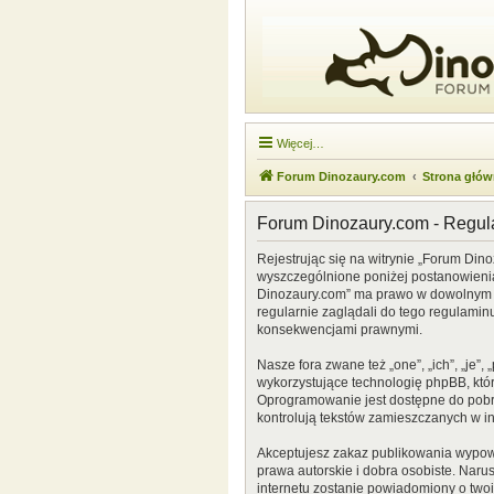
Więcej…
Forum Dinozaury.com
Strona głó
Forum Dinozaury.com - Regu
Rejestrując się na witrynie „Forum Dino
wyszczególnione poniżej postanowienia. 
Dinozaury.com” ma prawo w dowolnym cz
regularnie zaglądali do tego regulamin
konsekwencjami prawnymi.
Nasze fora zwane też „one”, „ich”, „je
wykorzystujące technologię phpBB, która
Oprogramowanie jest dostępne do pobr
kontrolują tekstów zamieszczanych w i
Akceptujesz zakaz publikowania wypow
prawa autorskie i dobra osobiste. Naru
internetu zostanie powiadomiony o two