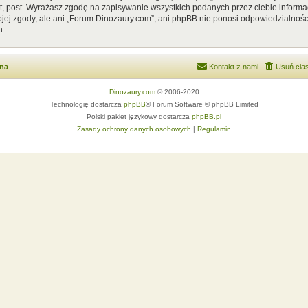
, post. Wyrażasz zgodę na zapisywanie wszystkich podanych przez ciebie informac
ej zgody, ale ani „Forum Dinozaury.com”, ani phpBB nie ponosi odpowiedzialnośc
h.
wna
Kontakt z nami
Usuń cias
Dinozaury.com
© 2006-2020
Technologię dostarcza
phpBB
® Forum Software © phpBB Limited
Polski pakiet językowy dostarcza
phpBB.pl
Zasady ochrony danych osobowych
|
Regulamin