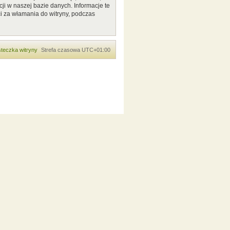
ji w naszej bazie danych. Informacje te
i za włamania do witryny, podczas
teczka witryny
Strefa czasowa
UTC+01:00