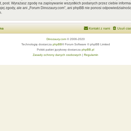
, post. Wyrażasz zgodę na zapisywanie wszystkich podanych przez ciebie informac
ej zgody, ale ani „Forum Dinozaury.com”, ani phpBB nie ponosi odpowiedzialnośc
h.
wna
Kontakt z nami
Usuń cias
Dinozaury.com
© 2006-2020
Technologię dostarcza
phpBB
® Forum Software © phpBB Limited
Polski pakiet językowy dostarcza
phpBB.pl
Zasady ochrony danych osobowych
|
Regulamin