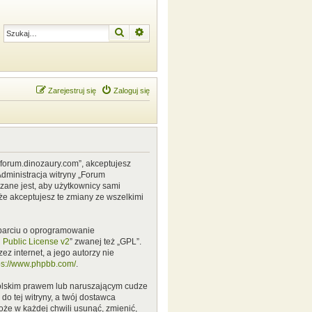
Szukaj
Wyszukiwanie zaawansowane
Zarejestruj się
Zaloguj się
w.forum.dinozaury.com”, akceptujesz
Administracja witryny „Forum
zane jest, aby użytkownicy sami
że akceptujesz te zmiany ze wszelkimi
 oparciu o oprogramowanie
Public License v2
” zwanej też „GPL”.
z internet, a jego autorzy nie
ps://www.phpbb.com/
.
polskim prawem lub naruszającym cudze
o tej witryny, a twój dostawca
że w każdej chwili usunąć, zmienić,