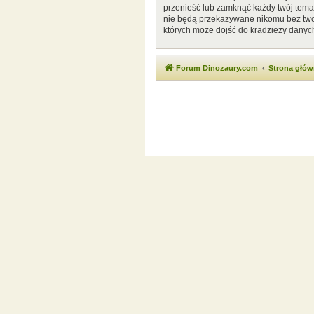
przenieść lub zamknąć każdy twój temat
nie będą przekazywane nikomu bez twoj
których może dojść do kradzieży danyc
Forum Dinozaury.com
Strona głó