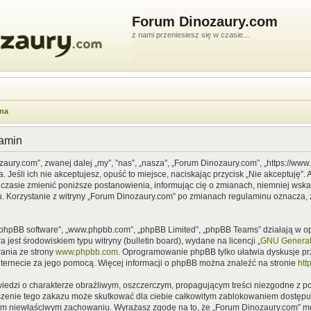
Forum Dinozaury.com
z nami przeniesiesz się w czasie...
wna
lamin
zaury.com”, zwanej dalej „my”, ”nas”, „nasza”, „Forum Dinozaury.com”, „https://ww
Jeśli ich nie akceptujesz, opuść to miejsce, naciskając przycisk „Nie akceptuję”. 
asie zmienić poniższe postanowienia, informując cię o zmianach, niemniej wska
u. Korzystanie z witryny „Forum Dinozaury.com” po zmianach regulaminu oznacza, 
”, „phpBB software”, „www.phpbb.com”, „phpBB Limited”, „phpBB Teams” działają w
 jest środowiskiem typu witryny (bulletin board), wydane na licencji „
GNU General 
ania ze strony
www.phpbb.com
. Oprogramowanie phpBB tylko ułatwia dyskusje prze
nternecie za jego pomocą. Więcej informacji o phpBB można znaleźć na stronie
htt
iedzi o charakterze obraźliwym, oszczerczym, propagującym treści niezgodne z 
szenie tego zakazu może skutkować dla ciebie całkowitym zablokowaniem dostępu d
im niewłaściwym zachowaniu. Wyrażasz zgodę na to, że „Forum Dinozaury.com” mo