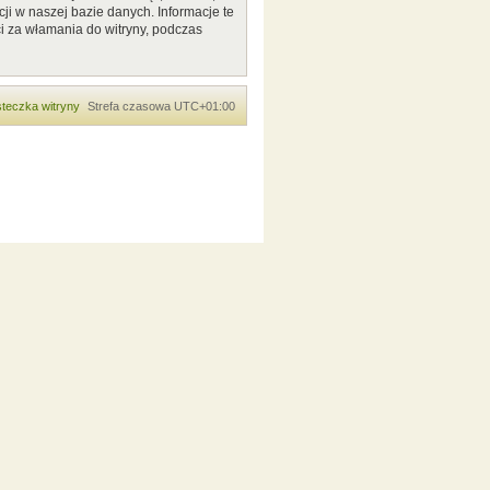
ji w naszej bazie danych. Informacje te
i za włamania do witryny, podczas
teczka witryny
Strefa czasowa
UTC+01:00