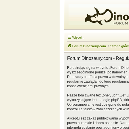
Więcej…
Forum Dinozaury.com
Strona głó
Forum Dinozaury.com - Regu
Rejestrując się na witrynie „Forum Dino
wyszczególnione poniżej postanowienia. 
Dinozaury.com” ma prawo w dowolnym cz
regularnie zaglądali do tego regulamin
konsekwencjami prawnymi.
Nasze fora zwane też „one”, „ich”, „je
wykorzystujące technologię phpBB, która
Oprogramowanie jest dostępne do pobr
kontrolują tekstów zamieszczanych w i
Akceptujesz zakaz publikowania wypow
prawa autorskie i dobra osobiste. Naru
internetu zostanie powiadomiony o two